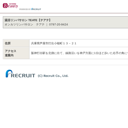
温活リンパサロン TEATE【テアテ】
オンカツリンパサロン テアテ ｜ 0797-20-9424
住所
兵庫県芦屋市打出小槌町１３－２１
アクセス
阪神打出駅を北側に出て、線路沿いを神戸方面に1分ほど歩いた右手の角
道案内