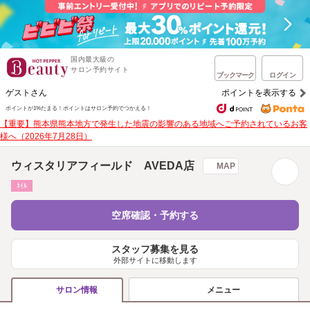
国内最大級の
サロン予約サイト
ブックマーク
ログイン
ゲストさん
ポイントを表示する
ポイントが1%たまる！
ポイントはサロン予約でつかえる！
【重要】熊本県熊本地方で発生した地震の影響のある地域へご予約されているお客
様へ（2026年7月28日）
ウィスタリアフィールド AVEDA店
MAP
ﾈｲﾙ
空席確認・予約する
スタッフ募集を見る
外部サイトに移動します
メニュー
サロン情報