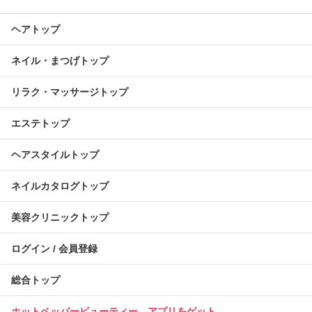
ヘアトップ
ネイル・まつげトップ
リラク・マッサージトップ
エステトップ
ヘアスタイルトップ
ネイルカタログトップ
美容クリニックトップ
ログイン / 会員登録
総合トップ
ホットペッパービューティー アプリをゲット