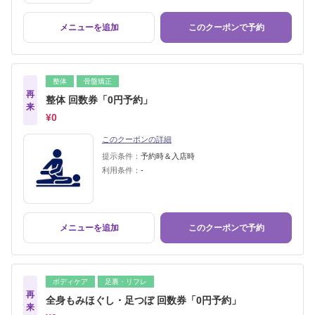
メニューを追加
このクーポンで予約
整体
骨盤矯正
再
整体 回数券「0円予約」
来
¥0
このクーポンの詳細
提示条件：
予約時＆入店時
利用条件：
-
メニューを追加
このクーポンで予約
ボディケア
足裏・リフレ
再
全身もみほぐし・足つぼ 回数券「0円予約」
来