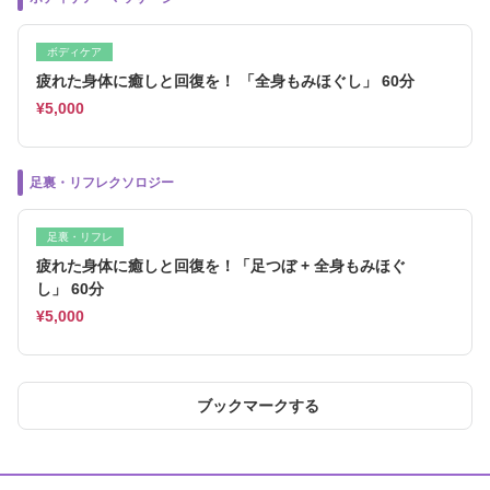
ボディケア
疲れた身体に癒しと回復を！ 「全身もみほぐし」 60分
¥5,000
足裏・リフレクソロジー
足裏・リフレ
疲れた身体に癒しと回復を！「足つぼ + 全身もみほぐ
し」 60分
¥5,000
ブックマークする