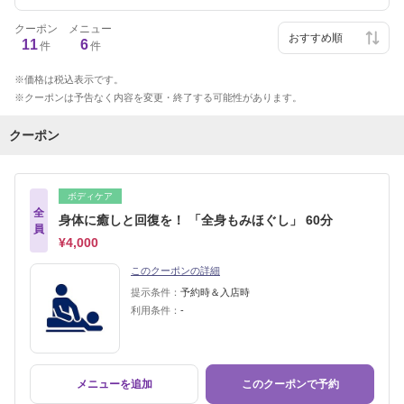
クーポン
メニュー
11
6
件
件
価格は税込表示です。
クーポンは予告なく内容を変更・終了する可能性があります。
クーポン
ボディケア
全
身体に癒しと回復を！ 「全身もみほぐし」 60分
員
¥4,000
このクーポンの詳細
提示条件：
予約時＆入店時
利用条件：
-
メニューを追加
このクーポンで予約