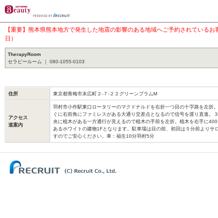
【重要】熊本県熊本地方で発生した地震の影響のある地域へご予約されているお客様
日）
TherapyRoom
セラピールーム ｜ 080-1055-0103
住所
東京都青梅市末広町２-７-２２グリーンプラムM
羽村市小作駅東口ロータリーのマクドナルドを右折一つ目の十字路を左折
ぐに右前角にファミレスがある大通り交差点となるので信号を渡り直進。
アクセス
央に植木がある一方通行が見えるので植木の手前を左折。植木を右手に40
道案内
あるホワイトの建物1Fとなります。駐車場は目の前、初回は５分前よりサ
すのでご安心ください。車：福生10分羽村5分