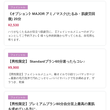
フェイシャル
《オプション》MAJOR アミノマスク(たるみ・肌疲労回
復) 20分
¥2,530
ハリがなくたるみが目立つ肌疲労に。【フェイシャルメニューのオプシ
ョンとしてご予約下さい】様々な外的刺激から守ってくれる。自宅用も
有ります。
フェイシャル
【男性限定】 Standardプラン60分迷ったらコレ♪
¥9,900
【男性限定】フェイシャルメニュー。椿オイルで小顔リンパマッサージ
→最新の毛穴洗浄で汚れごっそり→パパイヤパックで引き締めます。ザ
ラつき、乾燥
フェイシャル
【男性限定】プレミアムプラン80分自分至上最高の素肌
を求めている方に。