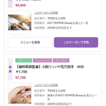
¥6,600
このクーポンの詳細
提示条件：
予約時＆入店時
利用条件：
HOT PEPPER Beautyを見たと一言
有効期限：
2026年12月31日まで
メニューを追加
このクーポンで予約
ボディトリ
フェイシャル
ブライダル
【歯科医師監修】小顔リンパ×毛穴洗浄 40分
再
来
￥7,700
¥7,700
このクーポンの詳細
提示条件：
予約時＆入店時
利用条件：
再来の方/HOT PEPPER Beautyを見たと一
言
有効期限：
2026年12月31日まで