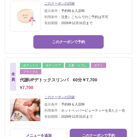
このクーポンの詳細
提示条件：
予約時＆入店時
利用条件：
注意）こちらでのご予約は不可
有効期限：
2026年12月31日まで
このクーポンで予約
ボディトリ
ボディケア
足裏・リフレ
ボディ
ブライダル
全
員
代謝UPデトックスリンパ 60分￥7,700
¥7,700
このクーポンの詳細
提示条件：
予約時＆入店時
利用条件：
ホットペッパービューティーを見たと一言
有効期限：
2026年12月31日まで
メニューを追加
このクーポンで予約