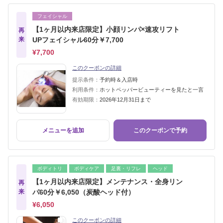
フェイシャル
【1ヶ月以内来店限定】小顔リンパ×速攻リフト
再
来
UPフェイシャル60分￥7,700
¥7,700
このクーポンの詳細
提示条件：
予約時＆入店時
利用条件：
ホットペッパービューティーを見たと一言
有効期限：
2026年12月31日まで
メニューを追加
このクーポンで予約
ボディトリ
ボディケア
足裏・リフレ
ヘッド
【1ヶ月以内来店限定】メンテナンス・全身リン
再
来
パ60分￥6,050（炭酸ヘッド付）
¥6,050
このクーポンの詳細