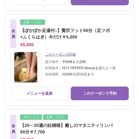
足裏・リフレ
【ぽかぽか足湯付♪】贅沢フット50分（足ツボ
全
員
+ふくらはぎ）今だけ￥5,000
¥5,000
このクーポンの詳細
提示条件：
予約時＆入店時
利用条件：
HOT PEPPER Beautyを見たと一言
有効期限：
2026年12月31日まで
メニューを追加
このクーポンで予約
ボディトリ
足裏・リフレ
【20～35週の妊婦様】癒しのマタニティリンパ
全
員
60分￥7,700