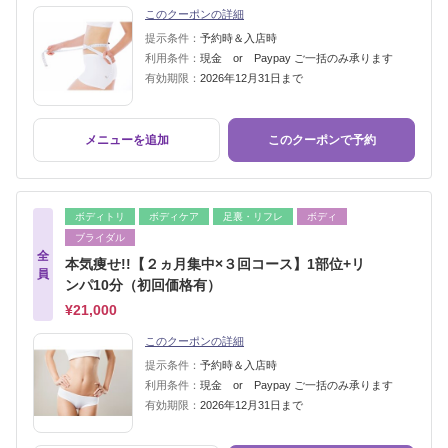
このクーポンの詳細
提示条件：
予約時＆入店時
利用条件：
現金 or Paypay ご一括のみ承ります
有効期限：
2026年12月31日まで
メニューを追加
このクーポンで予約
ボディトリ
ボディケア
足裏・リフレ
ボディ
ブライダル
全
本気痩せ!!【２ヵ月集中×３回コース】1部位+リ
員
ンパ10分（初回価格有）
¥21,000
このクーポンの詳細
提示条件：
予約時＆入店時
利用条件：
現金 or Paypay ご一括のみ承ります
有効期限：
2026年12月31日まで