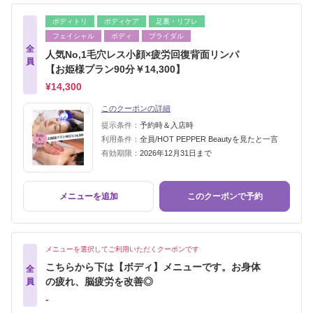
ボディトリ
ボディケア
足裏・リフレ
フェイシャル
ボディ
ブライダル
全
人気No,1毛穴レス小顔×疲労回復背面リンパ
員
【お姫様プラン90分￥14,300】
¥14,300
このクーポンの詳細
提示条件：
予約時＆入店時
利用条件：
全員/HOT PEPPER Beautyを見たと一言
有効期限：
2026年12月31日まで
メニューを追加
このクーポンで予約
メニューを選択してご利用いただくクーポンです
こちらから下は【ボディ】メニューです。お身体
全
の疲れ、脳疲労を改善◎
員
‐