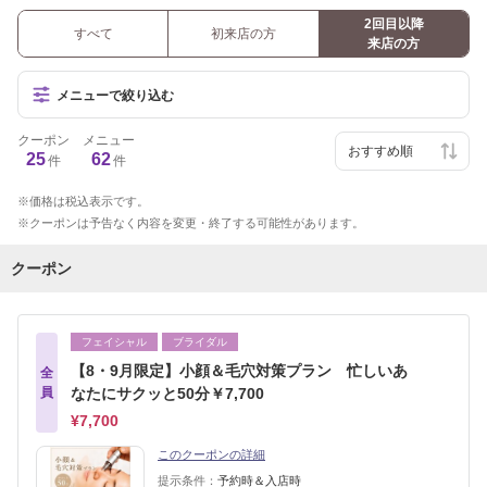
2回目以降
すべて
初来店の方
来店の方
メニューで絞り込む
クーポン
メニュー
25
62
件
件
価格は税込表示です。
クーポンは予告なく内容を変更・終了する可能性があります。
クーポン
フェイシャル
ブライダル
【8・9月限定】小顔＆毛穴対策プラン 忙しいあ
全
員
なたにサクッと50分￥7,700
¥7,700
このクーポンの詳細
提示条件：
予約時＆入店時