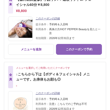
再
来
イシャル60分￥8,800
¥8,800
このクーポンの詳細
提示条件：
予約時＆入店時
利用条件：
再来の方/HOT PEPPER Beautyを見たと一
言
有効期限：
2026年12月31日まで
メニューを追加
このクーポンで予約
メニューを選択してご利用いただくクーポンです
↓こちらから下は【ボディ＆フェイシャル】メニ
全
ューです。お身体もお顔も◎
員
‐
このクーポンの詳細
提示条件：
予約時＆入店時
利用条件：
注意）こちらでのご予約は不可
有効期限：
2026年12月31日まで