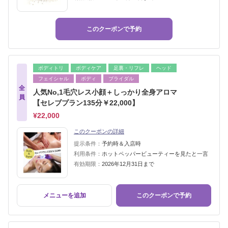
このクーポンで予約
ボディトリ
ボディケア
足裏・リフレ
ヘッド
フェイシャル
ボディ
ブライダル
全
人気No,1毛穴レス小顔＋しっかり全身アロマ
員
【セレブプラン135分￥22,000】
¥22,000
このクーポンの詳細
提示条件：
予約時＆入店時
利用条件：
ホットペッパービューティーを見たと一言
有効期限：
2026年12月31日まで
メニューを追加
このクーポンで予約