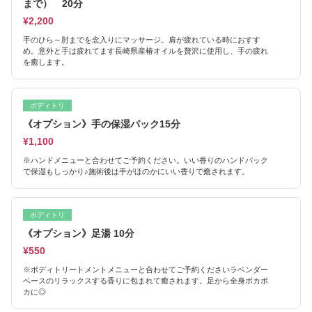
まで） 20分
¥2,200
手のひら～肘までを念入りにマッサージ。肩が疲れている時におすす
め。意外と手は疲れてます長崎県産椿オイルを贅沢に使用し、手の疲れ
を癒します。
ボディトリ
《オプション》手の保湿パック15分
¥1,100
※ハンドメニューと合わせてご予約ください。いい香りのハンドパック
で保湿もしっかり♪施術後は手がほのかにいい香りで癒されます。
ボディトリ
《オプション》足湯 10分
¥550
※ボディトリートメントメニューと合わせてご予約くださいラベンダー
ベースのリラックスする香りに包まれて癒されます。足から全身ポカポ
カに◎