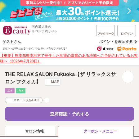
国内最大級の
サロン予約サイト
ブックマーク
ログイン
ゲストさん
ポイントを表示する
ポイントが1%たまる！
ポイントはサロン予約でつかえる！
【重要】熊本県熊本地方で発生した地震の影響のある地域へご予約されているお客
様へ（2026年7月28日）
THE RELAX SALON Fukuoka【ザ リラックスサ
ロン フクオカ】
MAP
ｴｽﾃ
ﾘﾗｸ
スマート支払いOK
空席確認・予約する
サロン情報
クーポン・メニュー