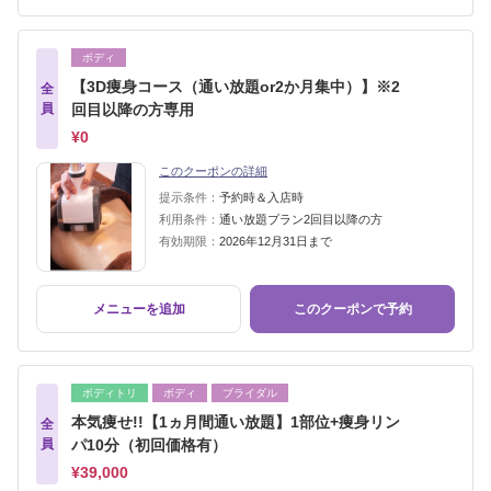
ボディ
【3D痩身コース（通い放題or2か月集中）】※2
全
員
回目以降の方専用
¥0
このクーポンの詳細
提示条件：
予約時＆入店時
利用条件：
通い放題プラン2回目以降の方
有効期限：
2026年12月31日まで
メニューを追加
このクーポンで予約
ボディトリ
ボディ
ブライダル
本気痩せ!!【1ヵ月間通い放題】1部位+痩身リン
全
員
パ10分（初回価格有）
¥39,000