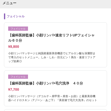
メニュー
フェイシャル
フェイシャル
【歯科医師監修】小顔リンパ×速攻リフトUPフェイシャ
ル６０分
¥8,800
小顔リンパマッサージと純国産最新美容機器でヒアルロン酸を深層部ま
で導入のセットメニュー。しみ・しわ・目元ピン！美白・速攻リフトア
ップ効果◎
フェイシャル
【歯科医師監修】小顔リンパ×毛穴洗浄 ４０分
¥7,700
小顔リンパマッサージ（デコルテ～肩甲骨～肩首～お顔）と最新美容機
器ハイドロスキン（Tゾーン・あご下）『美容液で毛穴大洗浄』のセット