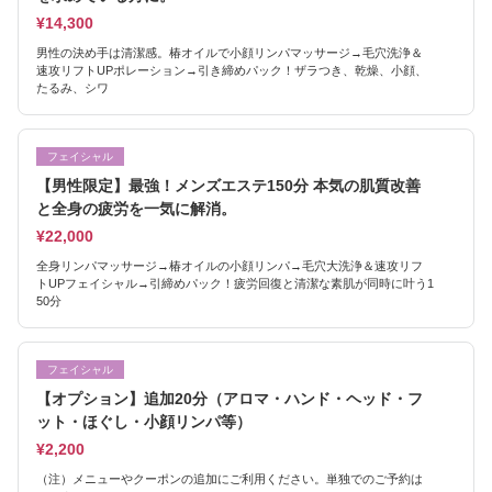
¥14,300
男性の決め手は清潔感。椿オイルで小顔リンパマッサージ→毛穴洗浄＆
速攻リフトUPポレーション→引き締めパック！ザラつき、乾燥、小顔、
たるみ、シワ
フェイシャル
【男性限定】最強！メンズエステ150分 本気の肌質改善
と全身の疲労を一気に解消。
¥22,000
全身リンパマッサージ→椿オイルの小顔リンパ→毛穴大洗浄＆速攻リフ
トUPフェイシャル→引締めパック！疲労回復と清潔な素肌が同時に叶う1
50分
フェイシャル
【オプション】追加20分（アロマ・ハンド・ヘッド・フ
ット・ほぐし・小顔リンパ等）
¥2,200
（注）メニューやクーポンの追加にご利用ください。単独でのご予約は