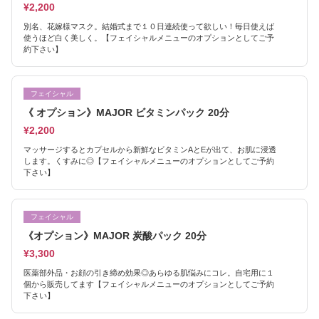
¥2,200
別名、花嫁様マスク。結婚式まで１０日連続使って欲しい！毎日使えば
使うほど白く美しく。【フェイシャルメニューのオプションとしてご予
約下さい】
フェイシャル
《 オプション》MAJOR ビタミンパック 20分
¥2,200
マッサージするとカプセルから新鮮なビタミンAとEが出て、お肌に浸透
します。くすみに◎【フェイシャルメニューのオプションとしてご予約
下さい】
フェイシャル
《オプション》MAJOR 炭酸パック 20分
¥3,300
医薬部外品・お顔の引き締め効果◎あらゆる肌悩みにコレ。自宅用に１
個から販売してます【フェイシャルメニューのオプションとしてご予約
下さい】