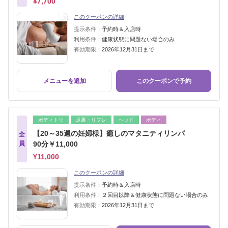
¥7,700
このクーポンの詳細
提示条件：
予約時＆入店時
利用条件：
健康状態に問題ない場合のみ
有効期限：
2026年12月31日まで
メニューを追加
このクーポンで予約
ボディトリ
足裏・リフレ
ヘッド
ボディ
【20～35週の妊婦様】癒しのマタニティリンパ
全
員
90分￥11,000
¥11,000
このクーポンの詳細
提示条件：
予約時＆入店時
利用条件：
２回目以降＆健康状態に問題ない場合のみ
有効期限：
2026年12月31日まで