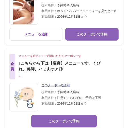
提示条件：
予約時＆入店時
利用条件：
ホットペッパービューティーを見たと一言
有効期限：
2026年12月31日まで
メニューを追加
このクーポンで予約
メニューを選択してご利用いただくクーポンです
↓こちらから下は【痩身】メニューです。くび
全
れ、美脚、ハミ肉ケア◎
員
‐
このクーポンの詳細
提示条件：
予約時＆入店時
利用条件：
注意）こちらでのご予約は不可
有効期限：
2026年12月31日まで
このクーポンで予約