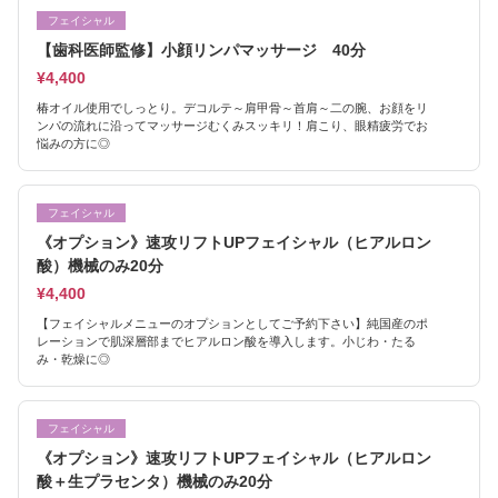
フェイシャル
【歯科医師監修】小顔リンパマッサージ 40分
¥4,400
椿オイル使用でしっとり。デコルテ～肩甲骨～首肩～二の腕、お顔をリ
ンパの流れに沿ってマッサージむくみスッキリ！肩こり、眼精疲労でお
悩みの方に◎
フェイシャル
《オプション》速攻リフトUPフェイシャル（ヒアルロン
酸）機械のみ20分
¥4,400
【フェイシャルメニューのオプションとしてご予約下さい】純国産のポ
レーションで肌深層部までヒアルロン酸を導入します。小じわ・たる
み・乾燥に◎
フェイシャル
《オプション》速攻リフトUPフェイシャル（ヒアルロン
酸＋生プラセンタ）機械のみ20分