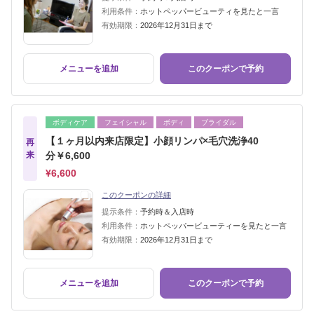
利用条件：
ホットペッパービューティを見たと一言
有効期限：
2026年12月31日まで
メニューを追加
このクーポンで予約
ボディケア
フェイシャル
ボディ
ブライダル
【１ヶ月以内来店限定】小顔リンパ×毛穴洗浄40
再
来
分￥6,600
¥6,600
このクーポンの詳細
提示条件：
予約時＆入店時
利用条件：
ホットペッパービューティーを見たと一言
有効期限：
2026年12月31日まで
メニューを追加
このクーポンで予約