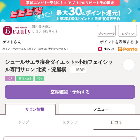
国内最大級の
サロン予約サイト
ブックマーク
ログイン
ゲストさん
ポイントを表示する
ポイントが1%たまる！
ポイントはサロン予約でつかえる！
シュールサエラ痩身ダイエット×小顔フェイシャ
ル専門サロン 北浜・淀屋橋
MAP
ｴｽﾃ
整体･ｶｲﾛ
ﾘﾗｸ
空席確認・予約する
メニュー
サロン情報
トップ
スタッフ
口コミ