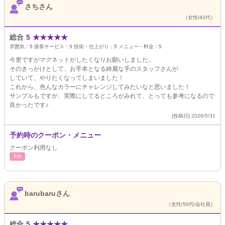
さちさん
（女性/40代）
総合
5
★
★
★
★
★
雰囲気：
5
接客サービス：
5
技術・仕上がり：
5
メニュー・料金：
5
今更ですがマグネットがしたくなりお願いしました。
そのきっかけとして、お手本となる綺麗な手のスタッフさんが
していて、やりたくなってしまいました！
これから、色んなカラーにチャレンジしてみたいなと思いました！
サンプルもですが、実際にしてるところがみれて、とっても参考になるので
良かったです♪
[投稿日] 2026/5/31
予約時のクーポン・メニュー
クーポン利用なし
ﾈｲﾙ
barubaruさん
（女性/50代/会社員）
総合
5
★
★
★
★
★