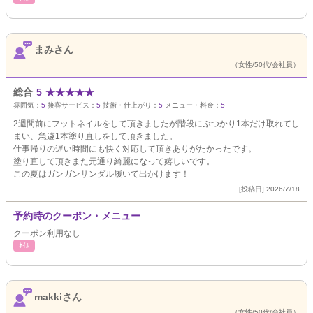
まみさん
（女性/50代/会社員）
総合
5
★
★
★
★
★
雰囲気：
5
接客サービス：
5
技術・仕上がり：
5
メニュー・料金：
5
2週間前にフットネイルをして頂きましたが階段にぶつかり1本だけ取れてし
まい、急遽1本塗り直しをして頂きました。
仕事帰りの遅い時間にも快く対応して頂きありがたかったです。
塗り直して頂きまた元通り綺麗になって嬉しいです。
この夏はガンガンサンダル履いて出かけます！
[投稿日] 2026/7/18
予約時のクーポン・メニュー
クーポン利用なし
ﾈｲﾙ
makkiさん
（女性/50代/会社員）