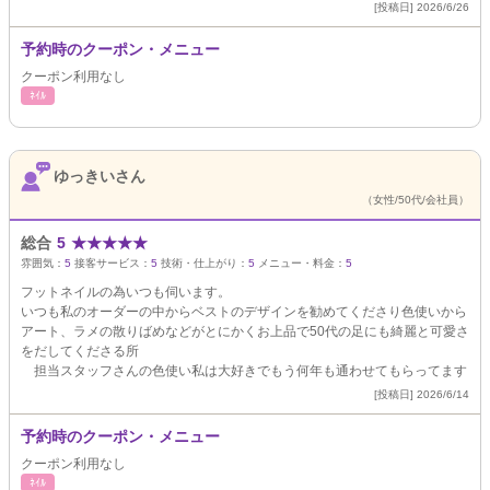
[投稿日] 2026/6/26
予約時のクーポン・メニュー
クーポン利用なし
ﾈｲﾙ
ゆっきいさん
（女性/50代/会社員）
総合
5
★
★
★
★
★
雰囲気：
5
接客サービス：
5
技術・仕上がり：
5
メニュー・料金：
5
フットネイルの為いつも伺います。
いつも私のオーダーの中からベストのデザインを勧めてくださり色使いから
アート、ラメの散りばめなどがとにかくお上品で50代の足にも綺麗と可愛さ
をだしてくださる所
担当スタッフさんの色使い私は大好きでもう何年も通わせてもらってます
[投稿日] 2026/6/14
予約時のクーポン・メニュー
クーポン利用なし
ﾈｲﾙ