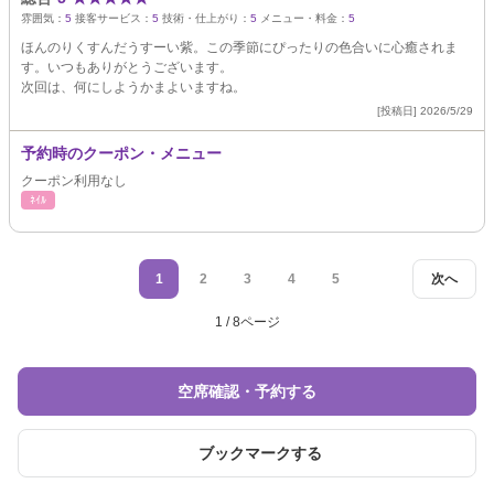
雰囲気：
5
接客サービス：
5
技術・仕上がり：
5
メニュー・料金：
5
ほんのりくすんだうすーい紫。この季節にぴったりの色合いに心癒されま
す。いつもありがとうございます。
次回は、何にしようかまよいますね。
[投稿日] 2026/5/29
予約時のクーポン・メニュー
クーポン利用なし
ﾈｲﾙ
1
2
3
4
5
次へ
1 / 8ページ
空席確認・予約する
ブックマークする