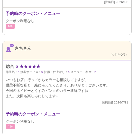
[投稿日] 2026/8/3
予約時のクーポン・メニュー
クーポン利用なし
ﾈｲﾙ
さちさん
（女性/40代）
総合
5
★
★
★
★
★
雰囲気：
5
接客サービス：
5
技術・仕上がり：
5
メニュー・料金：
5
いつもお店に行ってからカラーを相談してますが、
優柔不断な私と一緒に考えてくださり、ありがとうございます。
今回のネイビーとくすみピンクのカラー新鮮ですね！
また、次回も楽しみにしてます♪
[投稿日] 2026/7/31
予約時のクーポン・メニュー
クーポン利用なし
ﾈｲﾙ