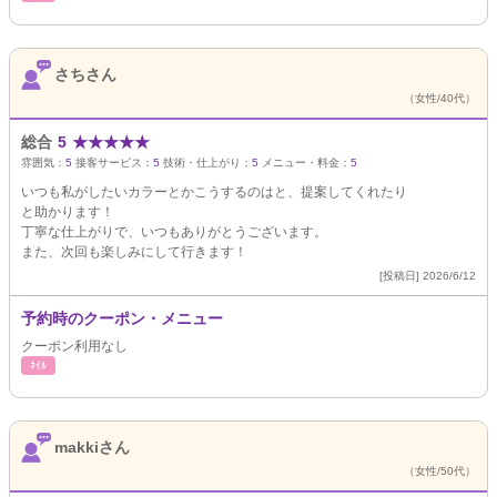
さちさん
（女性/40代）
総合
5
★
★
★
★
★
雰囲気：
5
接客サービス：
5
技術・仕上がり：
5
メニュー・料金：
5
いつも私がしたいカラーとかこうするのはと、提案してくれたり
と助かります！
丁寧な仕上がりで、いつもありがとうございます。
また、次回も楽しみにして行きます！
[投稿日] 2026/6/12
予約時のクーポン・メニュー
クーポン利用なし
ﾈｲﾙ
makkiさん
（女性/50代）