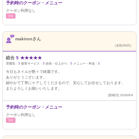
予約時のクーポン・メニュー
クーポン利用なし
ﾈｲﾙ
makironさん
（女性/50代）
総合
5
★
★
★
★
★
雰囲気：
5
接客サービス：
5
技術・仕上がり：
5
メニュー・料金：
5
今日もネイルが艶々で綺麗です。
ありがとうございます。
細やかで丁寧にケアしてくださるので、安心してお任せしております。
またよろしくお願いいたします。
[投稿日] 2026/6/4
予約時のクーポン・メニュー
クーポン利用なし
ﾈｲﾙ