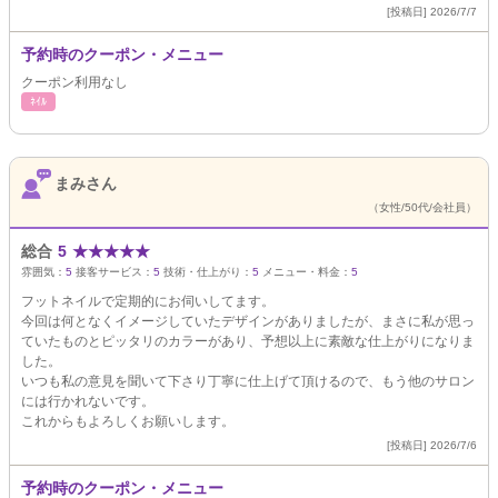
[投稿日] 2026/7/7
予約時のクーポン・メニュー
クーポン利用なし
ﾈｲﾙ
まみさん
（女性/50代/会社員）
総合
5
★
★
★
★
★
雰囲気：
5
接客サービス：
5
技術・仕上がり：
5
メニュー・料金：
5
フットネイルで定期的にお伺いしてます。
今回は何となくイメージしていたデザインがありましたが、まさに私が思っ
ていたものとピッタリのカラーがあり、予想以上に素敵な仕上がりになりま
した。
いつも私の意見を聞いて下さり丁寧に仕上げて頂けるので、もう他のサロン
には行かれないです。
これからもよろしくお願いします。
[投稿日] 2026/7/6
予約時のクーポン・メニュー