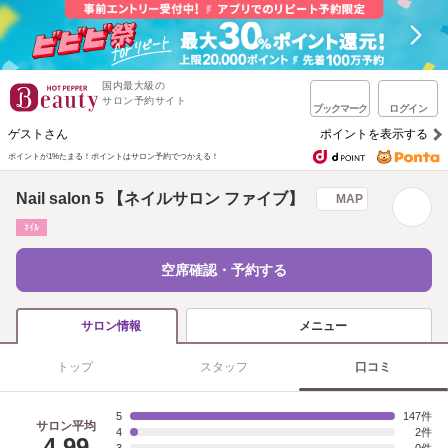
国内最大級の
サロン予約サイト
ブックマーク
ログイン
ゲストさん
ポイントを表示する
ポイントが1%たまる！
ポイントはサロン予約でつかえる！
Nail salon 5 【ネイルサロン ファイブ】
MAP
ﾈｲﾙ
空席確認・予約する
メニュー
サロン情報
トップ
スタッフ
口コミ
5
147
サロン平均
4
2
4.99