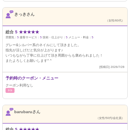
きっきさん
（女性/60代）
総合
5
★
★
★
★
★
雰囲気：
5
接客サービス：
5
技術・仕上がり：
5
メニュー・料金：
5
グレー&シルバー系のネイルにして頂きました。
指先が涼しげだと気分が上がります♪
いつもながら丁寧に仕上げて頂き周囲からも褒められました！
またよろしくお願いします^ ^
[投稿日] 2026/7/28
予約時のクーポン・メニュー
クーポン利用なし
ﾈｲﾙ
barubaruさん
（女性/50代/会社員）
総合
5
★
★
★
★
★