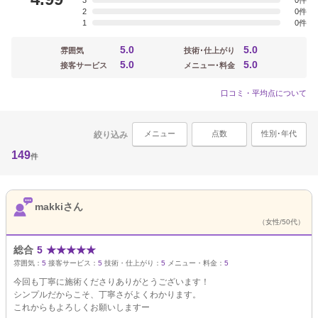
3
0
2
0
1
0
5.0
5.0
雰囲気
技術･仕上がり
5.0
5.0
接客サービス
メニュー･料金
口コミ・平均点について
メニュー
点数
性別･年代
絞り込み
149
件
makkiさん
（女性/50代）
総合
5
★
★
★
★
★
雰囲気：
5
接客サービス：
5
技術・仕上がり：
5
メニュー・料金：
5
今回も丁寧に施術くださりありがとうございます！
シンプルだからこそ、丁寧さがよくわかります。
これからもよろしくお願いしますー