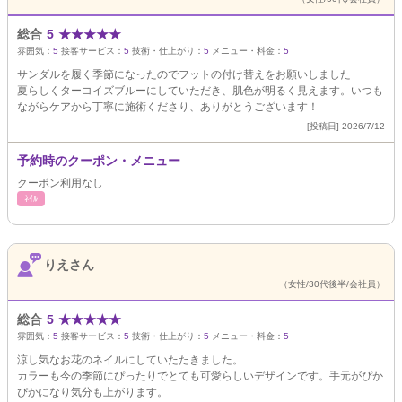
総合
5
★
★
★
★
★
雰囲気：
5
接客サービス：
5
技術・仕上がり：
5
メニュー・料金：
5
サンダルを履く季節になったのでフットの付け替えをお願いしました
夏らしくターコイズブルーにしていただき、肌色が明るく見えます。いつも
ながらケアから丁寧に施術くださり、ありがとうございます！
[投稿日] 2026/7/12
予約時のクーポン・メニュー
クーポン利用なし
ﾈｲﾙ
りえさん
（女性/30代後半/会社員）
総合
5
★
★
★
★
★
雰囲気：
5
接客サービス：
5
技術・仕上がり：
5
メニュー・料金：
5
涼し気なお花のネイルにしていたたきました。
カラーも今の季節にぴったりでとても可愛らしいデザインです。手元がぴか
ぴかになり気分も上がります。