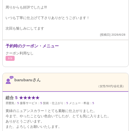
周りからも好評でしたよ!!!
いつも丁寧に仕上げて下さりありがとうございます！
次回も愉しみにしてます
[投稿日] 2026/6/28
予約時のクーポン・メニュー
クーポン利用なし
ﾈｲﾙ
barubaruさん
（女性/50代/会社員）
総合
5
★
★
★
★
★
雰囲気：
5
接客サービス：
5
技術・仕上がり：
5
メニュー・料金：
5
黄緑のニュアンスカラー！とても素敵に仕上がりました。
今まで、やったことない色合いでしたが、とても気に入りました。
ありがとうございます。
また、よろしくお願いいたします。