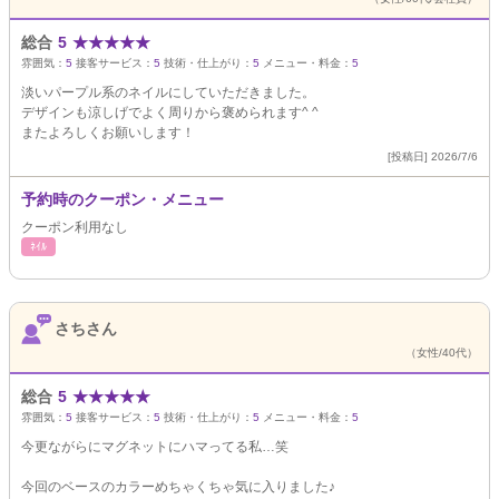
総合
5
★
★
★
★
★
雰囲気：
5
接客サービス：
5
技術・仕上がり：
5
メニュー・料金：
5
淡いパープル系のネイルにしていただきました。
デザインも涼しげでよく周りから褒められます^ ^
またよろしくお願いします！
[投稿日] 2026/7/6
予約時のクーポン・メニュー
クーポン利用なし
ﾈｲﾙ
さちさん
（女性/40代）
総合
5
★
★
★
★
★
雰囲気：
5
接客サービス：
5
技術・仕上がり：
5
メニュー・料金：
5
今更ながらにマグネットにハマってる私…笑
今回のベースのカラーめちゃくちゃ気に入りました♪