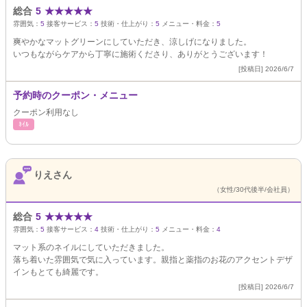
総合
5
★
★
★
★
★
雰囲気：
5
接客サービス：
5
技術・仕上がり：
5
メニュー・料金：
5
爽やかなマットグリーンにしていただき、涼しげになりました。
いつもながらケアから丁寧に施術くださり、ありがとうございます！
[投稿日] 2026/6/7
予約時のクーポン・メニュー
クーポン利用なし
ﾈｲﾙ
りえさん
（女性/30代後半/会社員）
総合
5
★
★
★
★
★
雰囲気：
5
接客サービス：
4
技術・仕上がり：
5
メニュー・料金：
4
マット系のネイルにしていただきました。
落ち着いた雰囲気で気に入っています。親指と薬指のお花のアクセントデザ
インもとても綺麗です。
[投稿日] 2026/6/7