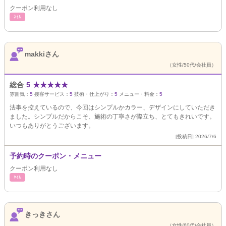
クーポン利用なし
ﾈｲﾙ
makkiさん
（女性/50代/会社員）
総合
5
★
★
★
★
★
雰囲気：
5
接客サービス：
5
技術・仕上がり：
5
メニュー・料金：
5
法事を控えているので、今回はシンプルかカラー、デザインにしていただき
ました。シンプルだからこそ、施術の丁寧さが際立ち、とてもきれいです。
いつもありがとうございます。
[投稿日] 2026/7/6
予約時のクーポン・メニュー
クーポン利用なし
ﾈｲﾙ
きっきさん
（女性/60代/会社員）