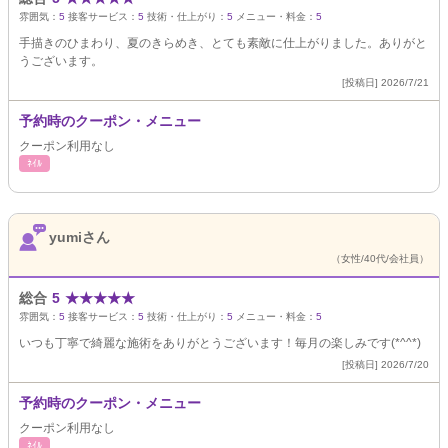
雰囲気：
5
接客サービス：
5
技術・仕上がり：
5
メニュー・料金：
5
手描きのひまわり、夏のきらめき、とても素敵に仕上がりました。ありがと
うございます。
[投稿日] 2026/7/21
予約時のクーポン・メニュー
クーポン利用なし
ﾈｲﾙ
yumiさん
（女性/40代/会社員）
総合
5
★
★
★
★
★
雰囲気：
5
接客サービス：
5
技術・仕上がり：
5
メニュー・料金：
5
いつも丁寧で綺麗な施術をありがとうございます！毎月の楽しみです(*^^*)
[投稿日] 2026/7/20
予約時のクーポン・メニュー
クーポン利用なし
ﾈｲﾙ