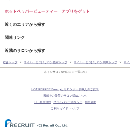
ホットペッパービューティー アプリをゲット
近くのエリアから探す
関連リンク
近隣のサロンから探す
総合トップ
ネイル・まつげサロン検索トップ
ネイル・まつげサロン関東トップ
ネイ
ネイルサロン5の口コミ一覧(1/8)
HOT PEPPER Beautyとサロンボード導入のご案内
掲載をご希望のサロン様はこちら
ID・会員規約
プライバシーポリシー
利用規約
ご利用ガイド
ヘルプ