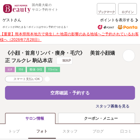
国内最大級の
サロン予約サイト
ブックマーク
ログイン
ゲストさん
ポイントを表示する
ポイントが1%たまる！
ポイントはサロン予約でつかえる！
【重要】熊本県熊本地方で発生した地震の影響のある地域へご予約されているお客
様へ（2026年7月28日）
《小顔・首肩リンパ・痩身・毛穴》 美首小顔矯
正 フルクレ 駒込本店
MAP
ｴｽﾃ
ﾘﾗｸ
整体･ｶｲﾛ
ﾘﾌﾚｯｼｭ
スマート支払いOK
空席確認・予約する
スタッフ募集を見る
クーポン・メニュー
サロン情報
トップ
フォト
スタッフ
ブログ
口コミ