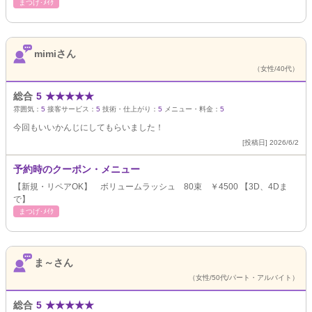
まつげ･ﾒｲｸ
mimiさん
（女性/40代）
総合
5
★
★
★
★
★
雰囲気：
5
接客サービス：
5
技術・仕上がり：
5
メニュー・料金：
5
今回もいいかんじにしてもらいました！
[投稿日] 2026/6/2
予約時のクーポン・メニュー
【新規・リペアOK】 ボリュームラッシュ 80束 ￥4500 【3D、4Dま
で】
まつげ･ﾒｲｸ
ま～さん
（女性/50代/パート・アルバイト）
総合
5
★
★
★
★
★