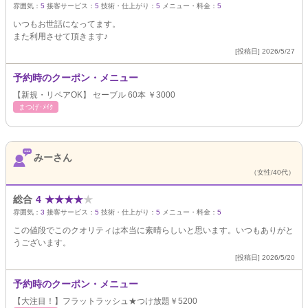
雰囲気：
5
接客サービス：
5
技術・仕上がり：
5
メニュー・料金：
5
いつもお世話になってます。
また利用させて頂きます♪
[投稿日] 2026/5/27
予約時のクーポン・メニュー
【新規・リペアOK】 セーブル 60本 ￥3000
まつげ･ﾒｲｸ
みーさん
（女性/40代）
総合
4
★
★
★
★
★
雰囲気：
3
接客サービス：
5
技術・仕上がり：
5
メニュー・料金：
5
この値段でこのクオリティは本当に素晴らしいと思います。いつもありがと
うございます。
[投稿日] 2026/5/20
予約時のクーポン・メニュー
【大注目！】フラットラッシュ★つけ放題￥5200