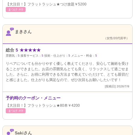
【大注目！】フラットラッシュ★つけ放題￥5200
まつげ･ﾒｲｸ
まきさん
（女性/20代前半）
総合
5
★
★
★
★
★
雰囲気：
5
接客サービス：
5
技術・仕上がり：
5
メニュー・料金：
5
リペアについても分かりやすく優しく教えてくださり、安心して施術を受け
ることができました。お店の雰囲気もとても良く、リラックスして過ごせま
した。さらに、お得に利用できる方法まで教えていただけて、とても親切だ
と感じました。仕上がりも満足なので、ぜひ次回もお願いしたいです！
[投稿日] 2026/7/9
予約時のクーポン・メニュー
【大注目！】フラットラッシュ★80本￥4200
まつげ･ﾒｲｸ
Sakiさん