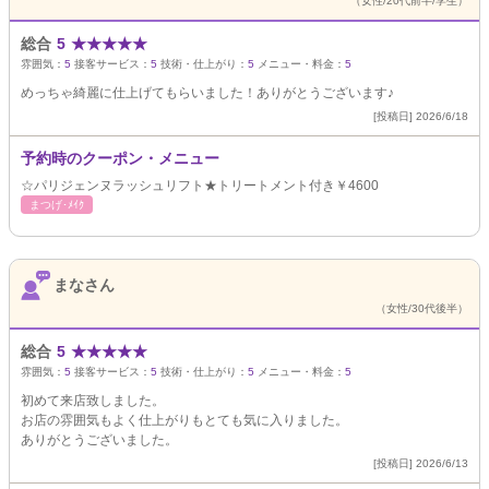
（女性/20代前半/学生）
総合
5
★
★
★
★
★
雰囲気：
5
接客サービス：
5
技術・仕上がり：
5
メニュー・料金：
5
めっちゃ綺麗に仕上げてもらいました！ありがとうございます♪
[投稿日] 2026/6/18
予約時のクーポン・メニュー
☆パリジェンヌラッシュリフト★トリートメント付き￥4600
まつげ･ﾒｲｸ
まなさん
（女性/30代後半）
総合
5
★
★
★
★
★
雰囲気：
5
接客サービス：
5
技術・仕上がり：
5
メニュー・料金：
5
初めて来店致しました。
お店の雰囲気もよく仕上がりもとても気に入りました。
ありがとうございました。
[投稿日] 2026/6/13