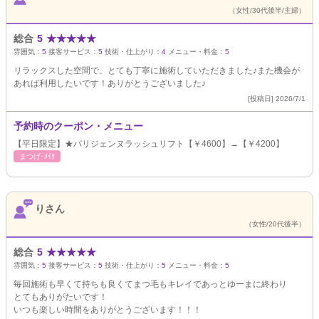
（女性/30代後半/主婦）
総合
5
★
★
★
★
★
雰囲気：
5
接客サービス：
5
技術・仕上がり：
4
メニュー・料金：
5
リラックスした空間で、とても丁寧に施術していただきました♪また機会が
あれば利用したいです！ありがとうございました♪
[投稿日] 2026/7/1
予約時のクーポン・メニュー
【平日限定】★パリジェンヌラッシュリフト【￥4600】→【￥4200】
まつげ･ﾒｲｸ
りさん
（女性/20代後半）
総合
5
★
★
★
★
★
雰囲気：
5
接客サービス：
5
技術・仕上がり：
5
メニュー・料金：
5
毎回施術も早くて持ちも良くてまつ毛もキレイであっとゆーまに終わり
とてもありがたいです！
いつも楽しい時間をありがとうございます！！！