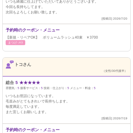
いつも綺麗に仕上げていただいてありがとうございます。
今回も長持ちしてます。
次回もよろしくお願い致します。
[投稿日] 2026/7/20
予約時のクーポン・メニュー
【新規・リペアOK】 ボリュームラッシュ40束 ￥3700
まつげ･ﾒｲｸ
トコさん
（女性/30代後半）
総合
5
★
★
★
★
★
雰囲気：
5
接客サービス：
5
技術・仕上がり：
5
メニュー・料金：
5
いつもお世話になっています。
毛並みがとてもきれいで長持ちします。
毎度満足しています。
また宜しくお願いします。
[投稿日] 2026/7/19
予約時のクーポン・メニュー