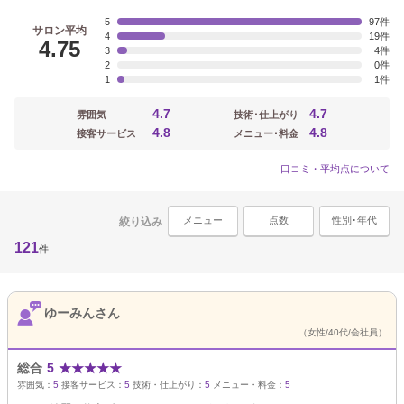
5
97
サロン平均
4
19
4.75
3
4
2
0
1
1
4.7
4.7
雰囲気
技術･仕上がり
4.8
4.8
接客サービス
メニュー･料金
口コミ・平均点について
メニュー
点数
性別･年代
絞り込み
121
件
ゆーみんさん
（女性/40代/会社員）
総合
5
★
★
★
★
★
雰囲気：
5
接客サービス：
5
技術・仕上がり：
5
メニュー・料金：
5