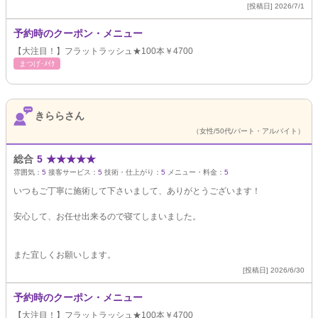
[投稿日] 2026/7/1
予約時のクーポン・メニュー
【大注目！】フラットラッシュ★100本￥4700
まつげ･ﾒｲｸ
きららさん
（女性/50代/パート・アルバイト）
総合
5
★
★
★
★
★
雰囲気：
5
接客サービス：
5
技術・仕上がり：
5
メニュー・料金：
5
いつもご丁寧に施術して下さいまして、ありがとうございます！
安心して、お任せ出来るので寝てしまいました。
また宜しくお願いします。
[投稿日] 2026/6/30
予約時のクーポン・メニュー
【大注目！】フラットラッシュ★100本￥4700