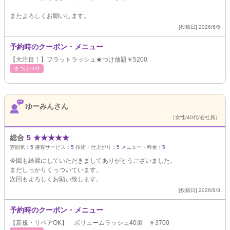
またよろしくお願いします。
[投稿日] 2026/6/5
予約時のクーポン・メニュー
【大注目！】フラットラッシュ★つけ放題￥5200
まつげ･ﾒｲｸ
ゆーみんさん
（女性/40代/会社員）
総合
5
★
★
★
★
★
雰囲気：
5
接客サービス：
5
技術・仕上がり：
5
メニュー・料金：
5
今回も綺麗にしていただきましてありがとうございました。
まだしっかりくっついています。
次回もよろしくお願い致します。
[投稿日] 2026/6/3
予約時のクーポン・メニュー
【新規・リペアOK】 ボリュームラッシュ40束 ￥3700