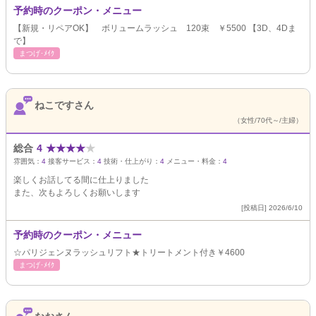
予約時のクーポン・メニュー
【新規・リペアOK】 ボリュームラッシュ 120束 ￥5500 【3D、4Dま
で】
まつげ･ﾒｲｸ
ねこですさん
（女性/70代～/主婦）
総合
4
★
★
★
★
★
雰囲気：
4
接客サービス：
4
技術・仕上がり：
4
メニュー・料金：
4
楽しくお話してる間に仕上りました
また、次もよろしくお願いします
[投稿日] 2026/6/10
予約時のクーポン・メニュー
☆パリジェンヌラッシュリフト★トリートメント付き￥4600
まつげ･ﾒｲｸ