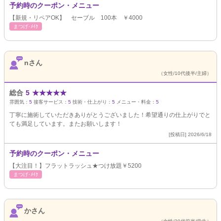
予約時のクーポン・メニュー
【新規・リペアOK】 セーブル 100本 ￥4000
まつげ･ﾒｲｸ
nさん
（女性/10代後半/主婦）
総合
5
★
★
★
★
★
雰囲気：
5
接客サービス：
5
技術・仕上がり：
5
メニュー・料金：
5
丁寧に施術していただきありがとうございました！希望通りの仕上がりでと
ても満足しています。またお願いします！
[投稿日] 2026/6/18
予約時のクーポン・メニュー
【大注目！】フラットラッシュ★つけ放題￥5200
まつげ･ﾒｲｸ
かさん