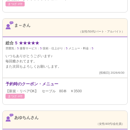
まつげ･ﾒｲｸ
ま～さん
（女性/50代/パート・アルバイト）
総合
5
★
★
★
★
★
雰囲気：
5
接客サービス：
5
技術・仕上がり：
5
メニュー・料金：
5
いつもありがとうございます♪
毎回癒されてます。
また次回もよろしくお願いします。
[投稿日] 2026/6/30
予約時のクーポン・メニュー
【新規・リペアOK】 セーブル 80本 ￥3500
まつげ･ﾒｲｸ
あゆちんさん
（女性/40代/会社員）