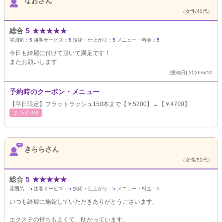
なおさん
（女性/40代）
総合
5
★
★
★
★
★
雰囲気：
5
接客サービス：
5
技術・仕上がり：
5
メニュー・料金：
5
今日も綺麗に付けて頂いて満足です！
またお願いします
[投稿日] 2026/6/10
予約時のクーポン・メニュー
【平日限定】フラットラッシュ150本まで【￥5200】→【￥4700】
まつげ･ﾒｲｸ
きららさん
（女性/50代）
総合
5
★
★
★
★
★
雰囲気：
5
接客サービス：
5
技術・仕上がり：
5
メニュー・料金：
5
いつも綺麗に施錠していただきありがとうございます。
エクステの持ちもよくて、助かっています。