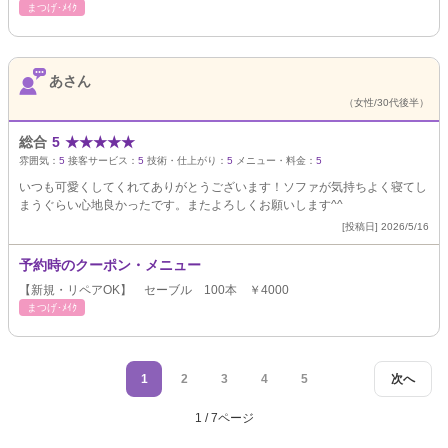
まつげ･ﾒｲｸ
あさん
（女性/30代後半）
総合
5
★
★
★
★
★
雰囲気：
5
接客サービス：
5
技術・仕上がり：
5
メニュー・料金：
5
いつも可愛くしてくれてありがとうございます！ソファが気持ちよく寝てし
まうぐらい心地良かったです。またよろしくお願いします^^
[投稿日] 2026/5/16
予約時のクーポン・メニュー
【新規・リペアOK】 セーブル 100本 ￥4000
まつげ･ﾒｲｸ
1
2
3
4
5
次へ
1 / 7ページ