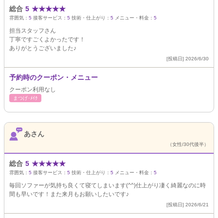
総合
5
★
★
★
★
★
雰囲気：
5
接客サービス：
5
技術・仕上がり：
5
メニュー・料金：
5
担当スタッフさん
丁寧ですごくよかったです！
ありがとうございました♪
[投稿日] 2026/6/30
予約時のクーポン・メニュー
クーポン利用なし
まつげ･ﾒｲｸ
あさん
（女性/30代後半）
総合
5
★
★
★
★
★
雰囲気：
5
接客サービス：
5
技術・仕上がり：
5
メニュー・料金：
5
毎回ソファーが気持ち良くて寝てしまいます(^^)仕上がり凄く綺麗なのに時
間も早いです！また来月もお願いしたいです♪
[投稿日] 2026/6/21