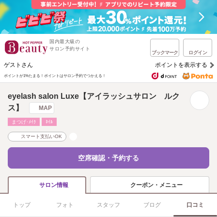
国内最大級の
サロン予約サイト
ブックマーク
ログイン
ゲストさん
ポイントを表示する
ポイントが1%たまる！
ポイントはサロン予約でつかえる！
eyelash salon Luxe【アイラッシュサロン ルク
ス】
MAP
まつげ･ﾒｲｸ
ﾈｲﾙ
スマート支払いOK
空席確認・予約する
クーポン・メニュー
サロン情報
トップ
フォト
スタッフ
ブログ
口コミ