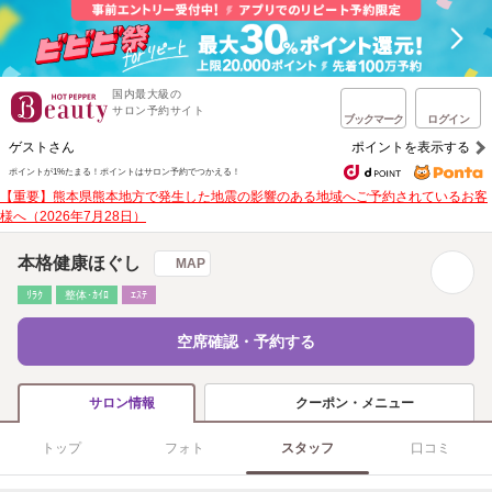
国内最大級の
サロン予約サイト
ブックマーク
ログイン
ゲストさん
ポイントを表示する
ポイントが1%たまる！
ポイントはサロン予約でつかえる！
【重要】熊本県熊本地方で発生した地震の影響のある地域へご予約されているお客
様へ（2026年7月28日）
本格健康ほぐし
MAP
ﾘﾗｸ
整体･ｶｲﾛ
ｴｽﾃ
空席確認・予約する
クーポン・メニュー
サロン情報
トップ
フォト
スタッフ
口コミ