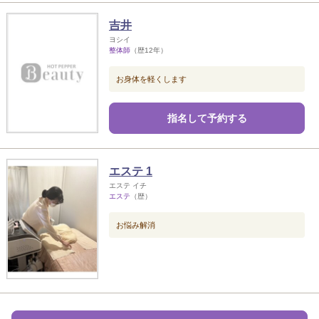
吉井
ヨシイ
整体師
（歴12年）
お身体を軽くします
指名して予約する
エステ 1
エステ イチ
エステ
（歴）
お悩み解消