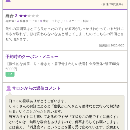
（男性/20代後半）
総合
2
★
★
★
★
★
雰囲気：
4
接客サービス：
3
技術・仕上がり：
3
メニュー・料金：
3
先生の雰囲気はとても良かったのですが原因がしっかりわかっているだけに
辛さが取れず、ほぼ変わらないなぁと感じてしまったのでこちらの評価とさ
せて頂きます。
[投稿日] 2026/6/25
予約時のクーポン・メニュー
【慢性的な首肩こり・巻き方・肩甲骨まわりの改善】全身整体+矯正60分
5000円
ﾘﾗｸ
サロンからの返信コメント
口コミの投稿ありがとうございます。
りゅうさんのお話によると『症状が出てきたら整体などに行って解消さ
せる』いうことだったと思います。
当方のサイトにも書いてあるのですが『症状をこの場ですぐに無くす』
というのは、無理な場合もありますので、何卒よろしくお願いします。
とは言え、『満足度２』ということを重く受け止めています。投稿あり