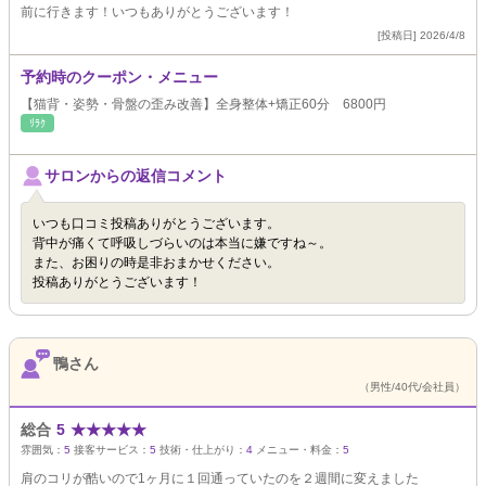
前に行きます！いつもありがとうございます！
[投稿日] 2026/4/8
予約時のクーポン・メニュー
【猫背・姿勢・骨盤の歪み改善】全身整体+矯正60分 6800円
ﾘﾗｸ
サロンからの返信コメント
いつも口コミ投稿ありがとうございます。
背中が痛くて呼吸しづらいのは本当に嫌ですね～。
また、お困りの時是非おまかせください。
投稿ありがとうございます！
鴨さん
（男性/40代/会社員）
総合
5
★
★
★
★
★
雰囲気：
5
接客サービス：
5
技術・仕上がり：
4
メニュー・料金：
5
肩のコリが酷いので1ヶ月に１回通っていたのを２週間に変えました