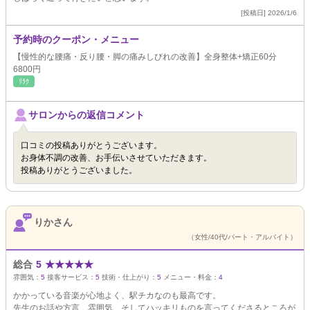
[投稿日] 2026/1/6
予約時のクーポン・メニュー
【慢性的な腰痛・反り腰・脚の痛みしびれの改善】全身整体+矯正60分
6800円
ﾘﾗｸ
サロンからの返信コメント
口コミの投稿ありがとうございます。
お身体不調の改善、お手伝いさせていただきます。
投稿ありがとうございました。
りかさん
（女性/40代/パート・アルバイト）
総合
5
★
★
★
★
★
雰囲気：
5
接客サービス：
5
技術・仕上がり：
5
メニュー・料金：
4
かかっている音楽が心地よく、駅チカなのも最高です。
先生のお話や方言、雰囲気、そしてハッキリものを言ってくださるところが