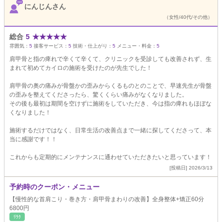
にんじんさん
（女性/40代/その他）
総合
5
★
★
★
★
★
雰囲気：
5
接客サービス：
5
技術・仕上がり：
5
メニュー・料金：
5
肩甲骨と指の痺れで辛くて辛くて、クリニックを受診しても改善されず、生
まれて初めてカイロの施術を受けたのが先生でした！
肩甲骨の奥の痛みが骨盤かの歪みからくるものとのことで、早速先生が骨盤
の歪みを整えてくださったら、驚くくらい痛みがなくなりました。
その後も最初は期間を空けずに施術をしていただき、今は指の痺れもほぼな
くなりました！
施術するだけではなく、日常生活の改善点まで一緒に探してくださって、本
当に感謝です！！
これからも定期的にメンテナンスに通わせていただきたいと思っています！
[投稿日] 2026/3/13
予約時のクーポン・メニュー
【慢性的な首肩こり・巻き方・肩甲骨まわりの改善】全身整体+矯正60分
6800円
ﾘﾗｸ