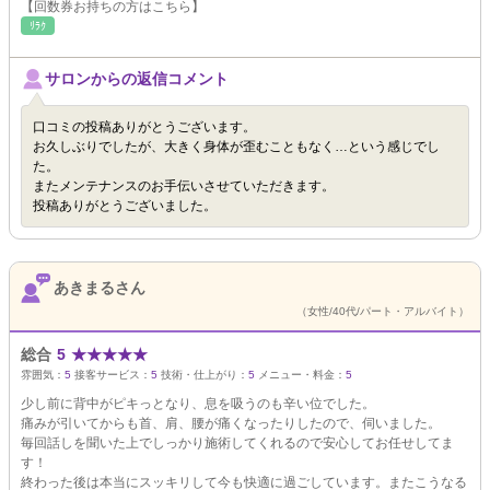
【回数券お持ちの方はこちら】
ﾘﾗｸ
サロンからの返信コメント
口コミの投稿ありがとうございます。
お久しぶりでしたが、大きく身体が歪むこともなく…という感じでし
た。
またメンテナンスのお手伝いさせていただきます。
投稿ありがとうございました。
あきまるさん
（女性/40代/パート・アルバイト）
総合
5
★
★
★
★
★
雰囲気：
5
接客サービス：
5
技術・仕上がり：
5
メニュー・料金：
5
少し前に背中がピキっとなり、息を吸うのも辛い位でした。
痛みが引いてからも首、肩、腰が痛くなったりしたので、伺いました。
毎回話しを聞いた上でしっかり施術してくれるので安心してお任せしてま
す！
終わった後は本当にスッキリして今も快適に過ごしています。またこうなる