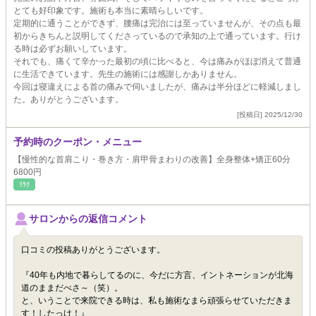
とても好印象です。施術も本当に素晴らしいです。
定期的に通うことができず、腰痛は完治には至っていませんが、その点も最
初からきちんと説明してくださっているので承知の上で通っています。行け
る時は必ずお願いしています。
それでも、痛くて辛かった最初の頃に比べると、今は痛みがほぼ消えて普通
に生活できています。先生の施術には感謝しかありません。
今回は寝違えによる首の痛みで伺いましたが、痛みは半分ほどに軽減しまし
た。ありがとうございます。
[投稿日] 2025/12/30
予約時のクーポン・メニュー
【慢性的な首肩こり・巻き方・肩甲骨まわりの改善】全身整体+矯正60分
6800円
ﾘﾗｸ
サロンからの返信コメント
口コミの投稿ありがとうございます。
『40年も内地で暮らしてるのに、今だに方言、イントネーションが北海
道のままだべさ～（笑）。
と、いうことで来院できる時は、私も施術なまら頑張らせていただきま
す！したっけ！』