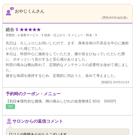
おやじくんさん
（男性/60代/会社員）
総合
5
★
★
★
★
★
雰囲気：
4
接客サービス：
5
技術・仕上がり：
5
メニュー・料金：
5
先日は、久しぶりにお伺いしたので、まず、身体全体の不具合を中心に施術
いただいた感じでした。
本日は、幹部中心に施術をしていただき、腰や首をひねっていただいた際
に、ポキッという音がすると安心感がありました。
幹部の痛みは概ね取れて、定期的なメンテナンスの必要性を改めて感じまし
た。
健全な体調を維持するため、定期的に伺おうと、改めて考えました。
[投稿日] 2025/11/13
予約時のクーポン・メニュー
【初回★慢性的な腰痛、脚の痛みしびれの改善整体】60分 5000円
ﾘﾗｸ
サロンからの返信コメント
口コミの投稿ありがとうございます。