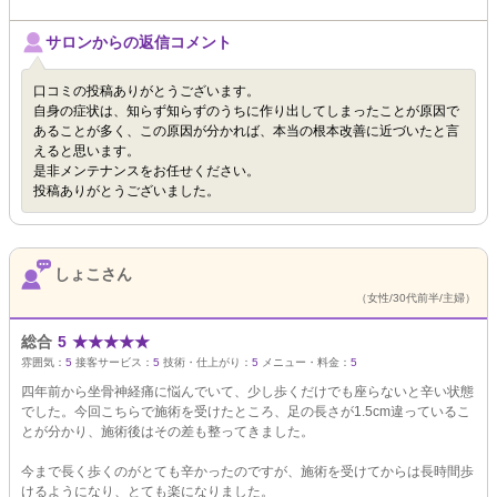
サロンからの返信コメント
口コミの投稿ありがとうございます。
自身の症状は、知らず知らずのうちに作り出してしまったことが原因で
あることが多く、この原因が分かれば、本当の根本改善に近づいたと言
えると思います。
是非メンテナンスをお任せください。
投稿ありがとうございました。
しょこさん
（女性/30代前半/主婦）
総合
5
★
★
★
★
★
雰囲気：
5
接客サービス：
5
技術・仕上がり：
5
メニュー・料金：
5
四年前から坐骨神経痛に悩んでいて、少し歩くだけでも座らないと辛い状態
でした。今回こちらで施術を受けたところ、足の長さが1.5cm違っているこ
とが分かり、施術後はその差も整ってきました。
今まで長く歩くのがとても辛かったのですが、施術を受けてからは長時間歩
けるようになり、とても楽になりました。