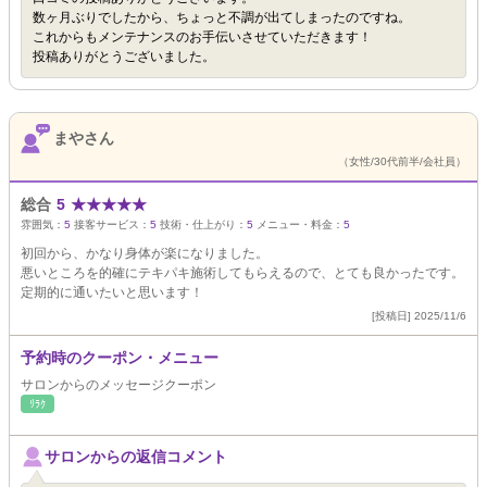
数ヶ月ぶりでしたから、ちょっと不調が出てしまったのですね。
これからもメンテナンスのお手伝いさせていただきます！
投稿ありがとうございました。
まやさん
（女性/30代前半/会社員）
総合
5
★
★
★
★
★
雰囲気：
5
接客サービス：
5
技術・仕上がり：
5
メニュー・料金：
5
初回から、かなり身体が楽になりました。
悪いところを的確にテキパキ施術してもらえるので、とても良かったです。
定期的に通いたいと思います！
[投稿日] 2025/11/6
予約時のクーポン・メニュー
サロンからのメッセージクーポン
ﾘﾗｸ
サロンからの返信コメント