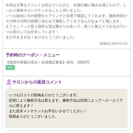
今回は大事なイベントを控えていたのと、右側の腰に痛みを感じたので、し
っかり身体のメンテナンスをしたく伺いました。
いつも始めに今の状態をヒアリングと目視で確認してくれます。施術内容が
その時その時の状態に合わせて施術してくれてるんだなぁーと感じます。
え？そこ？って思う場所も実は繋がりがあって…色々と教えてくれるのでい
つも安心してお任せしています！
また行きますね！ありがとうございました。
[投稿日] 2025/11/15
予約時のクーポン・メニュー
【猫背や骨盤の歪み！全身矯正整体】60分 6800円
ﾘﾗｸ
サロンからの返信コメント
いつも口コミの投稿ありがとうございます。
症状により施術方法は変えます。施術方法は症状によって一人一人リア
ルに変えます！
また是非メンテナンスお手伝いさせてください！
投稿ありがとうございました。