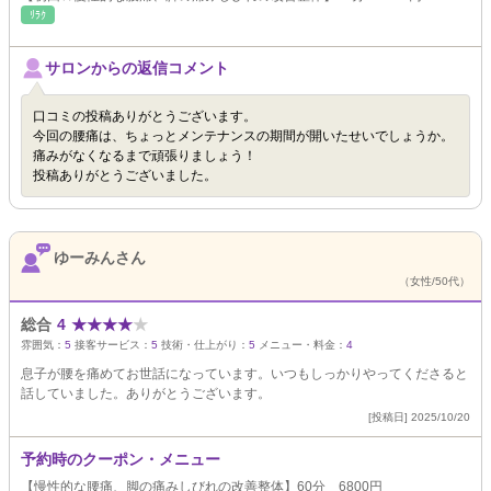
ﾘﾗｸ
サロンからの返信コメント
口コミの投稿ありがとうございます。
今回の腰痛は、ちょっとメンテナンスの期間が開いたせいでしょうか。
痛みがなくなるまで頑張りましょう！
投稿ありがとうございました。
ゆーみんさん
（女性/50代）
総合
4
★
★
★
★
★
雰囲気：
5
接客サービス：
5
技術・仕上がり：
5
メニュー・料金：
4
息子が腰を痛めてお世話になっています。いつもしっかりやってくださると
話していました。ありがとうございます。
[投稿日] 2025/10/20
予約時のクーポン・メニュー
【慢性的な腰痛、脚の痛みしびれの改善整体】60分 6800円