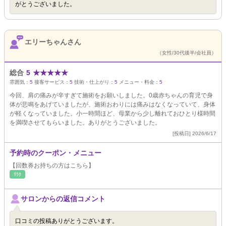
がとうございました。
エリーちゃんさん
（女性/30代後半/会社員）
総合
5
★
★
★
★
★
雰囲気：
5
接客サービス：
5
技術・仕上がり：
5
メニュー・料金：
5
今回、肩の痛みが辛すぎて施術をお願いしました。0歳赤ちゃんの育児で身
体が悲鳴をあげていましたが、施術おわりには痛みはなくなっていて、身体
が軽くなっていました。小一時間ほど、母業から少し離れておひとり様時間
を満喫させてもらいました。ありがとうございました。
[投稿日] 2026/6/17
予約時のクーポン・メニュー
【回数券お持ちの方はこちら】
ﾘﾗｸ
サロンからの返信コメント
口コミの投稿ありがとうございます。