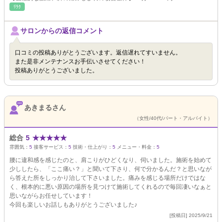
ﾘﾗｸ
サロンからの返信コメント
口コミの投稿ありがとうございます。返信遅れてすいません。
また是非メンテナンスお手伝いさせてください！
投稿ありがとうございました。
あきまるさん
（女性/40代/パート・アルバイト）
総合
5
★
★
★
★
★
雰囲気：
5
接客サービス：
5
技術・仕上がり：
5
メニュー・料金：
5
腰に違和感を感じたのと、肩こりがひどくなり、伺いました。施術を始めて
少ししたら、「ここ痛い？」と聞いて下さり、何で分かるんだ？と思いなが
ら答えた所をしっかり治して下さいました。痛みを感じる場所だけではな
く、根本的に悪い原因の場所を見つけて施術してくれるので毎回凄いなぁと
思いながらお任せしています！
今回も楽しいお話しもありがとうございました♪
[投稿日] 2025/9/21