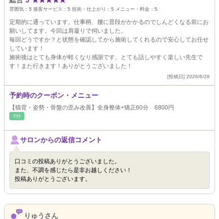
総合
5
★
★
★
★
★
雰囲気：
5
接客サービス：
5
技術・仕上がり：
5
メニュー・料金：
5
定期的に通っています。仕事柄、腰に普段がかかるのでしんどくなる前にお
願いしてます。今回は肩凝りで伺いました。
毎回どうですか？と状態を確認してから施術してくれるので安心してお任せ
しています！
施術後はとても身体が軽くなり感謝です。とても話しやすく楽しい先生で
す！また行きます！ありがとうございました！
[投稿日] 2026/6/28
予約時のクーポン・メニュー
【猫背・姿勢・骨盤の歪み改善】全身整体+矯正60分 6800円
ﾘﾗｸ
サロンからの返信コメント
口コミの投稿ありがとうございました。
また、不調を感じたら是非お越しください！
投稿ありがとうございます。
りゅうさん