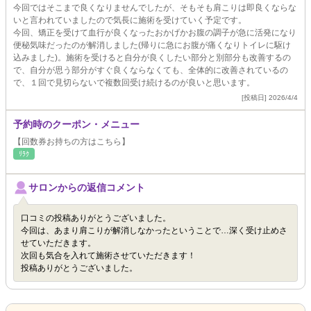
今回ではそこまで良くなりませんでしたが、そもそも肩こりは即良くならな
いと言われていましたので気長に施術を受けていく予定です。
今回、矯正を受けて血行が良くなったおかげかお腹の調子が急に活発になり
便秘気味だったのが解消しました(帰りに急にお腹が痛くなりトイレに駆け
込みました)。施術を受けると自分が良くしたい部分と別部分も改善するの
で、自分が思う部分がすぐ良くならなくても、全体的に改善されているの
で、１回で見切らないで複数回受け続けるのが良いと思います。
[投稿日] 2026/4/4
予約時のクーポン・メニュー
【回数券お持ちの方はこちら】
ﾘﾗｸ
サロンからの返信コメント
口コミの投稿ありがとうございました。
今回は、あまり肩こりが解消しなかったということで…深く受け止めさ
せていただきます。
次回も気合を入れて施術させていただきます！
投稿ありがとうございました。