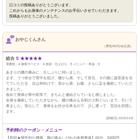
口コミの投稿ありがとうございます。
これからもお身体のメンテナンスのお手伝いさせていただきます。
投稿ありがとうございました。
おやじくんさん
（男性/60代/会社員）
総合
5
★
★
★
★
★
雰囲気：
4
接客サービス：
4
技術・仕上がり：
5
メニュー・料金：
5
あまりの腰の痛みに、久しぶりに伺いました。
まず、うつ伏せで背中を拡げ、腰から肩、そして首元、その後に超音波を当
てていただき、次は仰向けで、首から肩、お腹、さらに足を施術していただ
きました。
改めて身体が骨や筋等で、きちんと連結さらていると感じました。
全身を施術していただきながら、腰の痛みも当初の３割ぐらいまで、引いて
来ました。安心して、身体をお任せ出来るので、少し通って、完治を目指し
ます。
[投稿日] 2025/11/6
予約時のクーポン・メニュー
【初回★慢性的な腰痛、脚の痛みしびれの改善整体】60分 5000円