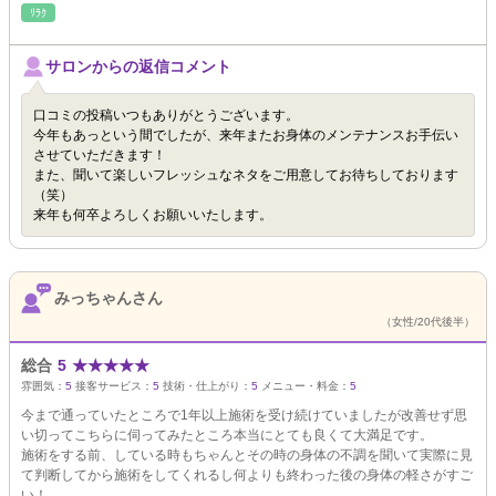
ﾘﾗｸ
サロンからの返信コメント
口コミの投稿いつもありがとうございます。
今年もあっという間でしたが、来年またお身体のメンテナンスお手伝い
させていただきます！
また、聞いて楽しいフレッシュなネタをご用意してお待ちしております
（笑）
来年も何卒よろしくお願いいたします。
みっちゃんさん
（女性/20代後半）
総合
5
★
★
★
★
★
雰囲気：
5
接客サービス：
5
技術・仕上がり：
5
メニュー・料金：
5
今まで通っていたところで1年以上施術を受け続けていましたが改善せず思
い切ってこちらに伺ってみたところ本当にとても良くて大満足です。
施術をする前、している時もちゃんとその時の身体の不調を聞いて実際に見
て判断してから施術をしてくれるし何よりも終わった後の身体の軽さがすご
い！