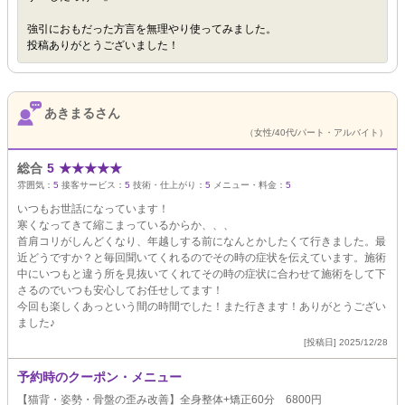
強引におもだった方言を無理やり使ってみました。
投稿ありがとうございました！
あきまるさん
（女性/40代/パート・アルバイト）
総合
5
★
★
★
★
★
雰囲気：
5
接客サービス：
5
技術・仕上がり：
5
メニュー・料金：
5
いつもお世話になっています！
寒くなってきて縮こまっているからか、、、
首肩コリがしんどくなり、年越しする前になんとかしたくて行きました。最
近どうですか？と毎回聞いてくれるのでその時の症状を伝えています。施術
中にいつもと違う所を見抜いてくれてその時の症状に合わせて施術をして下
さるのでいつも安心してお任せしてます！
今回も楽しくあっという間の時間でした！また行きます！ありがとうござい
ました♪
[投稿日] 2025/12/28
予約時のクーポン・メニュー
【猫背・姿勢・骨盤の歪み改善】全身整体+矯正60分 6800円