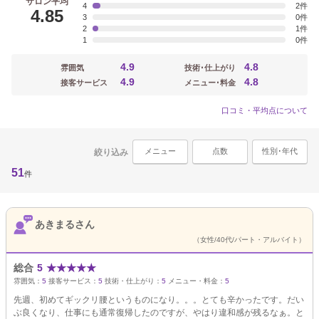
サロン平均
4
2
4.85
3
0
2
1
1
0
4.9
4.8
雰囲気
技術･仕上がり
4.9
4.8
接客サービス
メニュー･料金
口コミ・平均点について
メニュー
点数
性別･年代
絞り込み
51
件
あきまるさん
（女性/40代/パート・アルバイト）
総合
5
★
★
★
★
★
雰囲気：
5
接客サービス：
5
技術・仕上がり：
5
メニュー・料金：
5
先週、初めてギックリ腰というものになり。。。とても辛かったです。だい
ぶ良くなり、仕事にも通常復帰したのですが、やはり違和感が残るなぁ。と