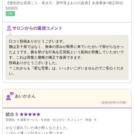
【慢性的な首肩こり・巻き方・肩甲骨まわりの改善】全身整体+矯正60分
5000円
ﾘﾗｸ
サロンからの返信コメント
口コミ投稿ありがとうございます。
腕は五十肩ではなく、身体の歪みが限界に来ていたせいで挙がらなかっ
たようです。腕を挙げる行為を広背筋という筋肉が邪魔していたせいで
す。これは骨盤と腰椎の矯正で改善できます。
投稿ありがとうございました。
＊これからも『変な営業』は、いっさいございませんのでご安心くださ
い。
あいかさん
（女性/40代/その他）
総合
5
★
★
★
★
★
雰囲気：
5
接客サービス：
5
技術・仕上がり：
5
メニュー・料金：
5
かなり疲れていた体が軽くなりました。
しばらく通って行きたいと思います。