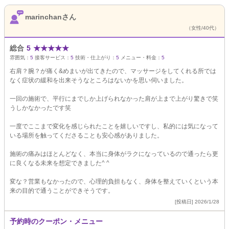
marinchanさん
（女性/40代）
総合
5
★
★
★
★
★
雰囲気：
5
接客サービス：
5
技術・仕上がり：
5
メニュー・料金：
5
右肩？腕？が痛く&めまいが出てきたので、マッサージをしてくれる所では
なく症状の緩和を出来そうなところはないかを思い伺いました。
一回の施術で、平行にまでしか上げられなかった肩が上まで上がり驚きで笑
うしかなかったです笑
一度でここまで変化を感じられたことを嬉しいですし、私的には気になって
いる場所を触ってくださることも安心感がありました。
施術の痛みはほとんどなく、本当に身体がラクになっているので通ったら更
に良くなる未来を想定できました^ ^
変な？営業もなかったので、心理的負担もなく、身体を整えていくという本
来の目的で通うことができそうです。
[投稿日] 2026/1/28
予約時のクーポン・メニュー