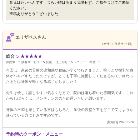
育児はたいへんです！つらい時はあまり我慢せず、ご都合つけてご来院
ください。
投稿ありがとうございました。
エリザベスさん
（女性/30代後半/主婦）
総合
5
★
★
★
★
★
雰囲気：
5
接客サービス：
5
技術・仕上がり：
5
メニュー・料金：
5
今回は、産後の骨盤の違和感や腰痛が辛くて行きました。抱っこや授乳で身
体がバキバキだったのですが、とても丁寧に施術してくださるので、終わっ
たあとは身体が軽くなる感じがしました！
先生は優しく話しやすい気さくな方で、院内は落ち着いた雰囲気です。これ
からしばらくは、メンテナンスのため通いたいと思います。
身体の不調を感じている方はもちろん、産後の骨盤ケアをどこで受けようか
迷っている方にもおすすめです。
[投稿日] 2026/5/26
予約時のクーポン・メニュー