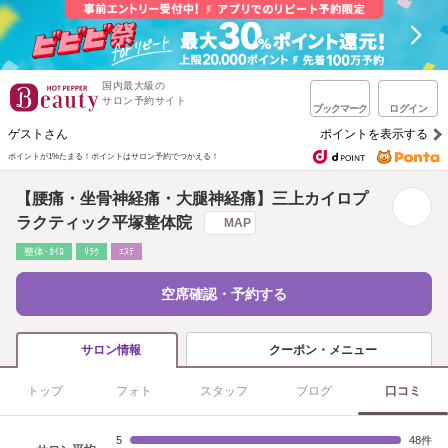
国内最大級の
サロン予約サイト
ブックマーク
ログイン
ゲストさん
ポイントを表示する
ポイントが1%たまる！
ポイントはサロン予約でつかえる！
【腰痛・坐骨神経痛・大腿神経痛】三上カイロプ
ラクティック平塚整体院
MAP
整体･ｶｲﾛ
ﾘﾗｸ
ｴｽﾃ
空席確認・予約する
クーポン・メニュー
サロン情報
トップ
フォト
スタッフ
ブログ
口コミ
5
48