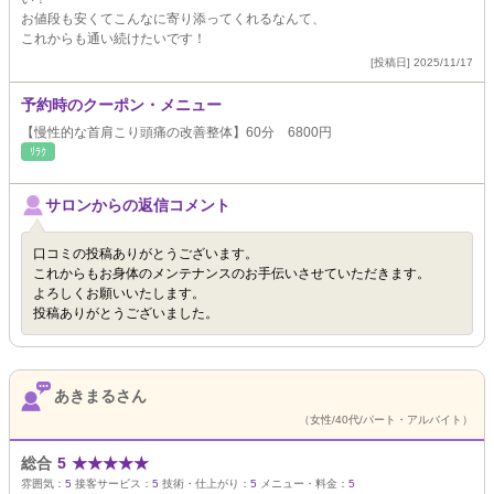
お値段も安くてこんなに寄り添ってくれるなんて、
これからも通い続けたいです！
[投稿日] 2025/11/17
予約時のクーポン・メニュー
【慢性的な首肩こり頭痛の改善整体】60分 6800円
ﾘﾗｸ
サロンからの返信コメント
口コミの投稿ありがとうございます。
これからもお身体のメンテナンスのお手伝いさせていただきます。
よろしくお願いいたします。
投稿ありがとうございました。
あきまるさん
（女性/40代/パート・アルバイト）
総合
5
★
★
★
★
★
雰囲気：
5
接客サービス：
5
技術・仕上がり：
5
メニュー・料金：
5