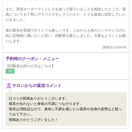
また、普段オーダーマットレスを使って寝ていることを相談したところ、寝
具についても丁寧にアドバイスをしてくださり、とても親身に対応していた
だきました。
体の変化を実感できてとても嬉しいです。これからも体のメンテナンスのた
めに定期的に通いたいと思い、回数券も購入しました。今後もよろしくお願
いします。
[投稿日] 2026/3/8
予約時のクーポン・メニュー
【回数券お持ちの方はこちら】
ﾘﾗｸ
サロンからの返信コメント
口コミの投稿ありがとうございます。
寝具が合わないと身体の不調につながります。
寝具は消耗品なので、身体に不調を感じたら寝具や自身の姿勢など疑っ
てみて下さい。
投稿ありがとうございました！