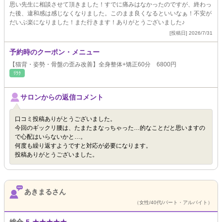
思い先生に相談させて頂きました！すでに痛みはなかったのですが、終わっ
た後、違和感は感じなくなりました。このまま良くなるといいなぁ！不安が
だいぶ楽になりました！また行きます！ありがとうございました♪
[投稿日] 2026/7/31
予約時のクーポン・メニュー
【猫背・姿勢・骨盤の歪み改善】全身整体+矯正60分 6800円
ﾘﾗｸ
サロンからの返信コメント
口コミ投稿ありがとうございました。
今回のギックリ腰は、たまたまなっちゃった…的なことだと思いますの
で心配はいらないかと…。
何度も繰り返すようですと対応が必要になります。
投稿ありがとうございました。
あきまるさん
（女性/40代/パート・アルバイト）