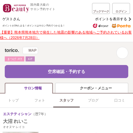
国内最大級の
サロン予約サイト
ブックマーク
ログイン
ゲストさん
ポイントを表示する
ポイントが1%たまる！
ポイントはサロン予約でつかえる！
【重要】熊本県熊本地方で発生した地震の影響のある地域へご予約されているお客
様へ（2026年7月28日）
torico.
MAP
まつげ･ﾒｲｸ
ｴｽﾃ
空席確認・予約する
クーポン・メニュー
サロン情報
トップ
フォト
スタッフ
ブログ
口コミ
エステティシャン
（歴7年）
大沼 れいこ
オオヌマ レイコ