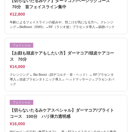
【切らないたるみケア】ダーマコア/ベーシックコース
70分 首フェイスライン集中
¥12,800
年齢によるフェイスラインの緩みや、頬こけが気になる方へ。クレンジ
ング→BioBoost（EMS）→RF（ラジオ波）プラセンタ導入→鎮静パック
フェイシャル
【お顔も頭皮ケアもしたい方】ダーマコア/頭皮ケアコー
ス 70分
¥14,000
クレンジング→ Bio Boost（顔デコルテ・首・ヘッド）→ RFプラセンタ
導入→頭皮プラセンタトニック導入→ ヘッドマッサージ→プラセンタパ
ック
フェイシャル
【切らないたるみケアスペシャル】ダーマコア/ブライト
コース 100分 ハリ弾力透明感
¥16,000
Wピーリングで古い角質をオフし、首・顔フェイスラインをゆったり集中