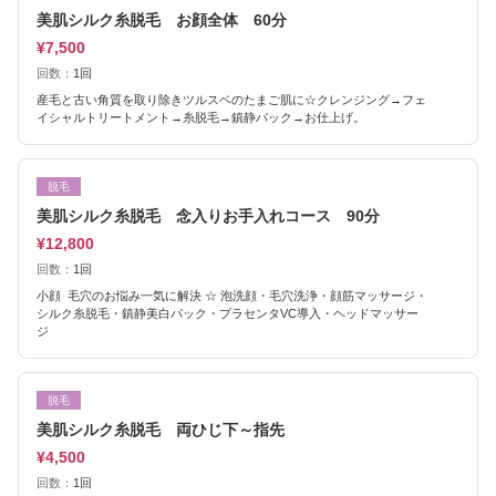
美肌シルク糸脱毛 お顔全体 60分
¥7,500
回数：
1回
産毛と古い角質を取り除きツルスベのたまご肌に☆クレンジング→フェ
イシャルトリートメント→糸脱毛→鎮静パック→お仕上げ。
脱毛
美肌シルク糸脱毛 念入りお手入れコース 90分
¥12,800
回数：
1回
小顔 毛穴のお悩み一気に解決 ☆ 泡洗顔・毛穴洗浄・顔筋マッサージ・
シルク糸脱毛・鎮静美白パック・プラセンタVC導入・ヘッドマッサー
ジ
脱毛
美肌シルク糸脱毛 両ひじ下～指先
¥4,500
回数：
1回