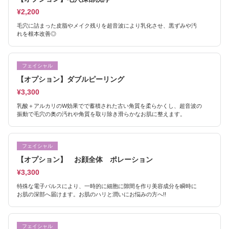
¥2,200
毛穴に詰まった皮脂やメイク残りを超音波により乳化させ、黒ずみや汚
れを根本改善◎
フェイシャル
【オプション】ダブルピーリング
¥3,300
乳酸＋アルカリのW効果でで蓄積された古い角質を柔らかくし、超音波の
振動で毛穴の奥の汚れや角質を取り除き滑らかなお肌に整えます。
フェイシャル
【オプション】 お顔全体 ポレーション
¥3,300
特殊な電子パルスにより、一時的に細胞に隙間を作り美容成分を瞬時に
お肌の深部へ届けます。お肌のハリと潤いにお悩みの方へ!!
フェイシャル