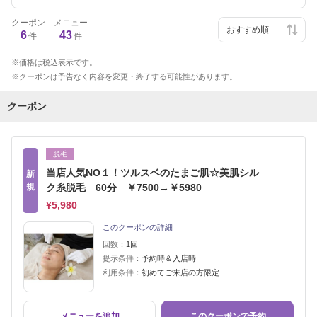
クーポン
メニュー
6
43
件
件
価格は税込表示です。
クーポンは予告なく内容を変更・終了する可能性があります。
クーポン
脱毛
当店人気NO１！ツルスベのたまご肌☆美肌シル
新
規
ク糸脱毛 60分 ￥7500→￥5980
¥5,980
このクーポンの詳細
回数：
1回
提示条件：
予約時＆入店時
利用条件：
初めてご来店の方限定
メニューを追加
このクーポンで予約