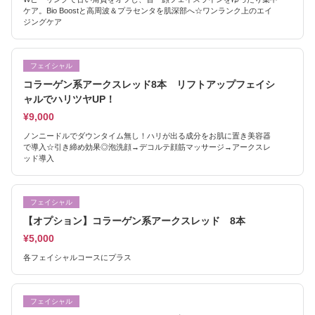
ケア。Bio Boostと高周波＆プラセンタを肌深部へ☆ワンランク上のエイ
ジングケア
フェイシャル
コラーゲン系アークスレッド8本 リフトアップフェイシ
ャルでハリツヤUP！
¥9,000
ノンニードルでダウンタイム無し！ハリが出る成分をお肌に置き美容器
で導入☆引き締め効果◎泡洗顔→デコルテ顔筋マッサージ→アークスレ
ッド導入
フェイシャル
【オプション】コラーゲン系アークスレッド 8本
¥5,000
各フェイシャルコースにプラス
フェイシャル