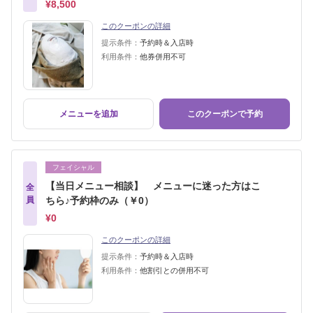
¥8,500
このクーポンの詳細
提示条件：
予約時＆入店時
利用条件：
他券併用不可
メニューを追加
このクーポンで予約
フェイシャル
【当日メニュー相談】 メニューに迷った方はこ
全
員
ちら♪予約枠のみ（￥0）
¥0
このクーポンの詳細
提示条件：
予約時＆入店時
利用条件：
他割引との併用不可