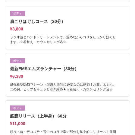
ボディ
肩こりほぐしコース（20分）
¥3,800
ラジオ波とハンドトリートメントで、温めながらコリをしっかりほぐし
ます。☆着替え・カウンセリング込☆
ボディ
最新EMSエムズランチャー（30分）
¥6,380
最強新型EMSマシーン・健康と美容に必要なのは筋肉！お腹、太もも、
二の腕、ヒップもキュッと引き締め★☆着替え・カウンセリング込☆
ボディ
筋膜リリース（上半身） 60分
¥11,000
頭皮・首・デコルテ・背中のコリで辛い部分を集中的にリリース！肩周