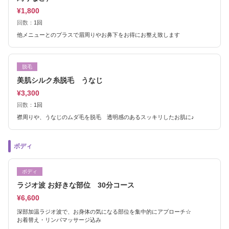
¥1,800
回数：
1回
他メニューとのプラスで眉周りやお鼻下をお得にお整え致します
脱毛
美肌シルク糸脱毛 うなじ
¥3,300
回数：
1回
襟周りや、うなじのムダ毛を脱毛 透明感のあるスッキリしたお肌に♪
ボディ
ボディ
ラジオ波 お好きな部位 30分コース
¥6,600
深部加温ラジオ波で、お身体の気になる部位を集中的にアプローチ☆
お着替え・リンパマッサージ込み