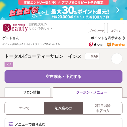
国内最大級の
サロン予約サイト
ブックマーク
ログイン
ゲストさん
ポイントを表示する
ポイントが1%たまる！
ポイントはサロン予約でつかえる！
トータルビューティーサロン イシス
MAP
ｴｽﾃ
空席確認・予約する
サロン情報
クーポン・メニュー
2回目以降
すべて
初来店の方
来店の方
メニューで絞り込む