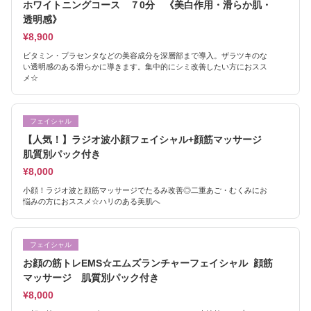
ホワイトニングコース ７0分 《美白作用・滑らか肌・
透明感》
¥8,900
ビタミン・プラセンタなどの美容成分を深層部まで導入。ザラツキのな
い透明感のある滑らかに導きます。集中的にシミ改善したい方におスス
メ☆
フェイシャル
【人気！】ラジオ波小顔フェイシャル+顔筋マッサージ
肌質別パック付き
¥8,000
小顔！ラジオ波と顔筋マッサージでたるみ改善◎二重あご・むくみにお
悩みの方におススメ☆ハリのある美肌へ
フェイシャル
お顔の筋トレEMS☆エムズランチャーフェイシャル 顔筋
マッサージ 肌質別パック付き
¥8,000