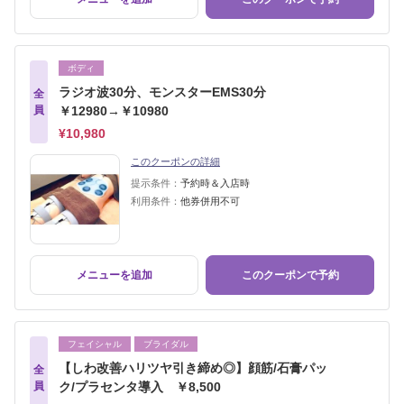
ボディ
ラジオ波30分、モンスターEMS30分
全
員
￥12980→￥10980
¥10,980
このクーポンの詳細
提示条件：
予約時＆入店時
利用条件：
他券併用不可
メニューを追加
このクーポンで予約
フェイシャル
ブライダル
【しわ改善ハリツヤ引き締め◎】顔筋/石膏パッ
全
員
ク/プラセンタ導入 ￥8,500