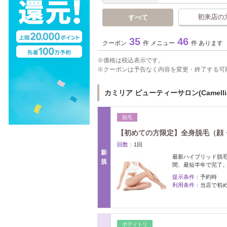
初来店の
すべて
35
46
クーポン
件 メニュー
件 あります
価格は税込表示です。
クーポンは予告なく内容を変更・終了する可
カミリア ビューティーサロン(Camell
脱毛
【初めての方限定】全身脱毛（顔・VI
回数：
1回
新
最新ハイブリッド脱毛
規
間、最短半年で完了。
提示条件：
予約時
利用条件：
当店で初
ボディトリ