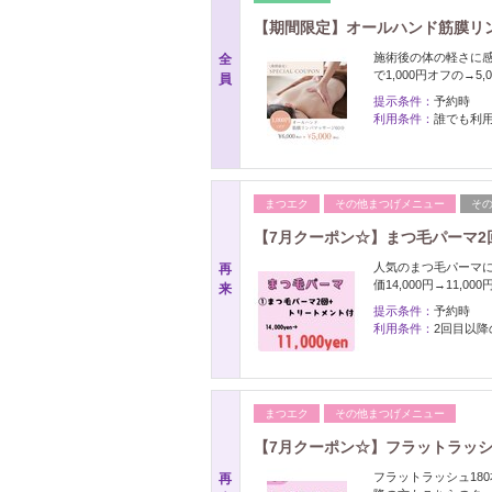
【期間限定】オールハンド筋膜リンパマ
施術後の体の軽さに感
全
で1,000円オフの→5,0
員
提示条件：
予約時
利用条件：
誰でも利用
まつエク
その他まつげメニュー
そ
【7月クーポン☆】まつ毛パーマ2回+
人気のまつ毛パーマに
再
価14,000円→11,
来
提示条件：
予約時
利用条件：
2回目以降
まつエク
その他まつげメニュー
【7月クーポン☆】フラットラッシュ1
フラットラッシュ180
再