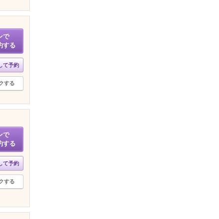
ンで
約する
して予約
クする
ンで
約する
して予約
クする