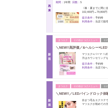
期間：
1年間
回数：
5
再
《春・夏までに間に合う！
来
102,400円→79,800
提示条件：
予約時
利用条件：
当店で脱
まつエク
その他まつげメニュー
そ
＼NEW!!高評価／&ヘルシー×LED
マツエク×パーマ！L
新
方はカウンセリング
規
提示条件：
予約時
利用条件：
当店で&
まつエク
その他まつげメニュー
そ
＼NEW!!／LEDバインドロック体験
自まつ毛をエクステ
新
マツエクが初めての
規