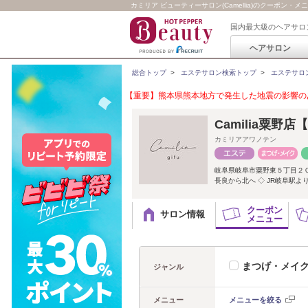
カミリア ビューティーサロン(Camellia)のクーポン・メ
国内最大級のヘアサロ
ヘアサロン
総合トップ
>
エステサロン検索トップ
>
エステサロ
【重要】熊本県熊本地方で発生した地震の影響のあ
Camilia粟野
カミリアアワノテン
岐阜県岐阜市粟野東５丁目２
長良から北へ ◇ JR岐阜駅よ
クーポン
サロン情報
メニュー
まつげ・メイ
ジャンル
メニュー
メニューを絞る