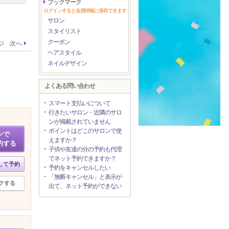
ブックマーク
ログインすると会員情報に保存できます
サロン
スタイリスト
クーポン
ージ
次へ
ヘアスタイル
ネイルデザイン
よくある問い合わせ
スマート支払いについて
行きたいサロン・近隣のサロ
ンが掲載されていません
ポイントはどこのサロンで使
ンで
えますか？
約する
子供や友達の分の予約も代理
でネット予約できますか？
して予約
予約をキャンセルしたい
「無断キャンセル」と表示が
クする
出て、ネット予約ができない