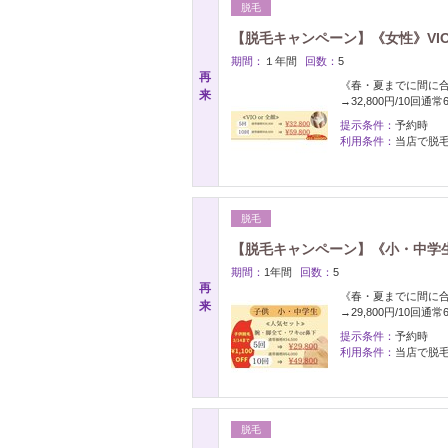
脱毛
【脱毛キャンペーン】《女性》VIO or
期間：
１年間
回数：
5
再
《春・夏までに間に合う
来
→32,800円/10回通常6
提示条件：
予約時
利用条件：
当店で脱
脱毛
【脱毛キャンペーン】《小・中学生
期間：
1年間
回数：
5
再
《春・夏までに間に合う
来
→29,800円/10回通常6
提示条件：
予約時
利用条件：
当店で脱
脱毛