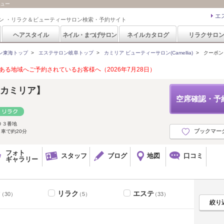
ニュー
エ
ン ・リラク＆ビューティーサロン検索・予約サイト
ヘアスタイル
ネイル・まつげサロン
ネイルカタログ
リラクサロ
ン東海トップ
>
エステサロン岐阜トップ
>
カミリア ビューティーサロン(Camellia)
>
クーポン
る地域へご予約されているお客様へ（2026年7月28日）
店【カミリア】
空席確認・予
０３番地
ブックマー
り車で約20分
フォト
スタッフ
ブログ
地図
口コミ
ギャラリー
ク
リラク
エステ
（30）
（5）
（33）