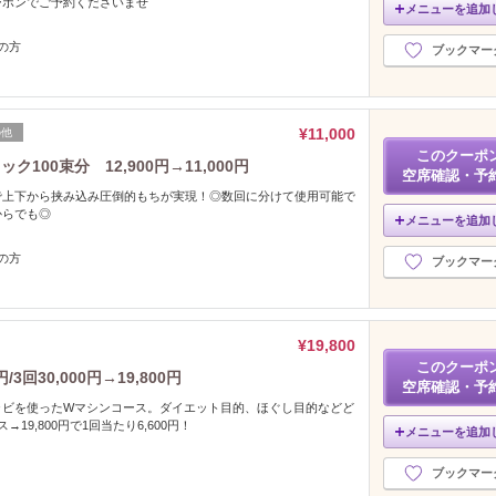
ーポンでご予約くださいませ
メニューを追加
の方
ブックマー
¥11,000
の他
このクーポ
100束分 12,900円→11,000円
空席確認・予
で上下から挟み込み圧倒的もちが実現！◎数回に分けて使用可能で
からでも◎
メニューを追加
の方
ブックマー
¥19,800
このクーポ
回30,000円→19,800円
空席確認・予
ャビを使ったWマシンコース。ダイエット目的、ほぐし目的などど
19,800円で1回当たり6,600円！
メニューを追加
ブックマー