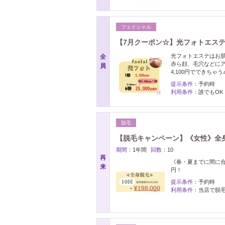
フェイシャル
【7月クーポン☆】光フォトエステ1回5
光フォトエステはお
全
赤ら顔、毛穴などにア
員
4,100円でできちゃう
提示条件：
予約時
利用条件：
誰でもOK
脱毛
【脱毛キャンペーン】《女性》全身脱毛(V
期間：
1年間
回数：
10
再
《春・夏までに間に合う！
来
円！
提示条件：
予約時
利用条件：
当店で脱