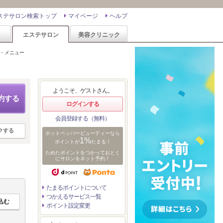
ステサロン検索トップ
マイページ
ヘルプ
ン
エステサロン
美容クリニック
・メニュー
ようこそ、ゲストさん。
約する
ログインする
会員登録する（無料）
クする
ホットペッパービューティーなら
1%
ポイントが
たまる！
ためたポイントをつかっておとく
にサロンをネット予約！
たまるポイントについて
つかえるサービス一覧
ポイント設定変更