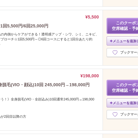
¥5,500
このクーポ
,500円/6回25,000円
空席確認・予
肌の内側からケアができる！透明感アップ・シワ、シミ、ニキビ、
プローチ☆1回5,500円～◎6回コースにすると1回分あたり約
メニューを追加
♪
ブックマー
¥198,000
IO・顔込)10回 245,000円→198,000円
このクーポ
空席確認・予
》全身脱毛(VIO・全顔込み)10回通常245,000円→198,000
メニューを追加
ブックマー
毛が2回目以降の方