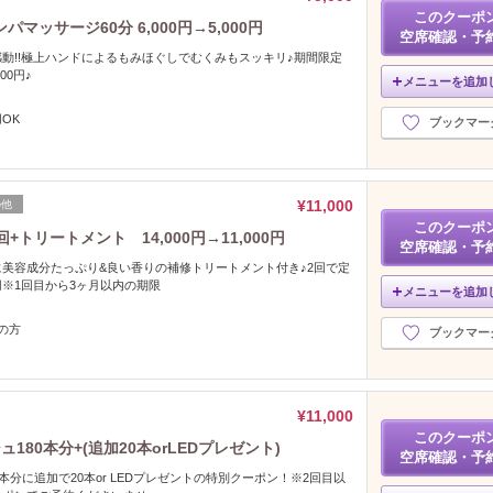
このクーポ
ッサージ60分 6,000円→5,000円
空席確認・予
動!!極上ハンドによるもみほぐしでむくみもスッキリ♪期間限定
00円♪
メニューを追加
OK
ブックマー
¥11,000
の他
このクーポ
トリートメント 14,000円→11,000円
空席確認・予
美容成分たっぷり&良い香りの補修トリートメント付き♪2回で定
000円※1回目から3ヶ月以内の期限
メニューを追加
の方
ブックマー
¥11,000
このクーポ
80本分+(追加20本orLEDプレゼント)
空席確認・予
本分に追加で20本or LEDプレゼントの特別クーポン！※2回目以