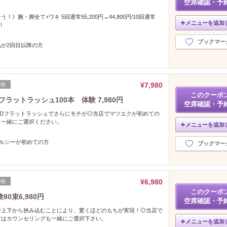
空席確認・予
》腕・脚全て+ワキ 5回通常55,200円→44,800円/10回通常
メニューを追加
円！
ブックマー
毛が2回目以降の方
¥7,980
の他
このクーポ
フラットラッシュ100本 体験 7,980円
空席確認・予
EDフラットラッシュでさらにモチが◎当店でマツエクが初めての
も一緒にご選択ください。
メニューを追加
ヘルシーが初めての方
ブックマー
¥6,980
の他
このクーポ
80束6,980円
空席確認・予
で上下から挟み込むことにより、驚くほどのもちが実現！◎当店で
方はカウンセリングも一緒にご選択下さい。
メニューを追加