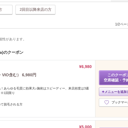
方
2回目以降来店の方
1/2ペ
能性があります。
ia)のクーポン
¥6,980
O含む） 6,980円
このクーポ
空席確認・予
！あらゆる毛質に効果大♪施術はスピーディー、来店頻度は3週
メニューを追加
※1回限り
ブックマー
めて脱毛される方
¥5,000