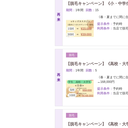
【脱毛キャンペーン】《小・中学生》カス
期間：
1年間
回数：
15
再
《春・夏までに間に
来
提示条件：
予約時
利用条件：
当店で脱
脱毛
【脱毛キャンペーン】《高校・大学生
期間：
1年間
回数：
5
再
《春・夏までに間に合う！
来
→168,000円
提示条件：
予約時
利用条件：
当店で脱
脱毛
【脱毛キャンペーン】《高校・大学生