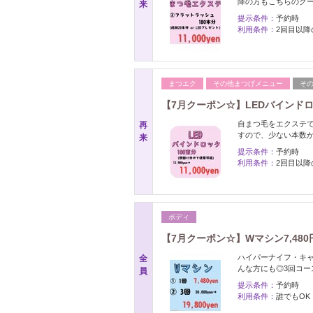
降の方もこちらのク
来
提示条件：
予約時
利用条件：
2回目以降
まつエク
その他まつげメニュー
そ
【7月クーポン☆】LEDバインドロック
自まつ毛をエクステ
再
すので、少ない本数
来
提示条件：
予約時
利用条件：
2回目以降
ボディ
【7月クーポン☆】Wマシン7,480円/3
ハイパーナイフ・キ
全
んな方にも◎3回コース→
員
提示条件：
予約時
利用条件：
誰でもOK