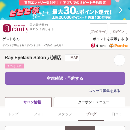
国内最大級の
サロン予約サイト
ブックマーク
ログイン
ゲストさん
ポイントを表示する
ポイントが1%たまる！
ポイントはサロン予約でつかえる！
Ray Eyelash Salon 八潮店
MAP
まつげ･ﾒｲｸ
空席確認・予約する
スタッフ募集を見る
クーポン・メニュー
サロン情報
トップ
フォト
スタッフ
ブログ
口コミ