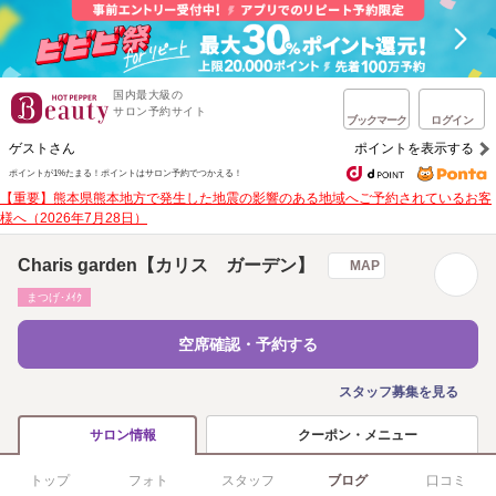
国内最大級の
サロン予約サイト
ブックマーク
ログイン
ゲストさん
ポイントを表示する
ポイントが1%たまる！
ポイントはサロン予約でつかえる！
【重要】熊本県熊本地方で発生した地震の影響のある地域へご予約されているお客
様へ（2026年7月28日）
Charis garden【カリス ガーデン】
MAP
まつげ･ﾒｲｸ
空席確認・予約する
スタッフ募集を見る
クーポン・メニュー
サロン情報
トップ
フォト
スタッフ
ブログ
口コミ