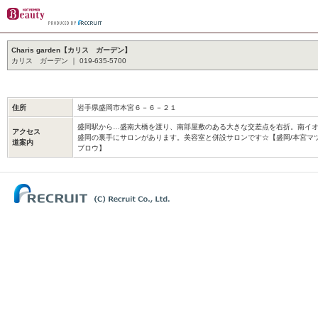
Charis garden【カリス ガーデン】
カリス ガーデン ｜ 019-635-5700
住所
岩手県盛岡市本宮６－６－２１
盛岡駅から…盛南大橋を渡り、南部屋敷のある大きな交差点を右折。南イ
アクセス
盛岡の裏手にサロンがあります。美容室と併設サロンです☆【盛岡/本宮マツ
道案内
ブロウ】