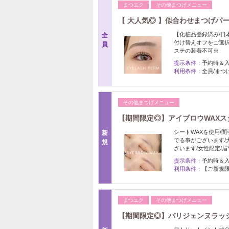
まつエク
その他まつげメニュー
【 大人気◎ 】似合わせまつげパー
【化粧品登録済み/日
全
付け替えオフをご選択
員
ステの装着不可※
提示条件：
予約時＆
利用条件：
全員/まつ
その他まつげメニュー
【期間限定◎】アイブロウWAXスタ
シートWAXを使用/
新
でる事がございます/
規
ざいます/女性限定/眉
提示条件：
予約時＆
利用条件：
【ご新規限
まつエク
その他まつげメニュー
【期間限定◎】パリジェンヌラッシュ