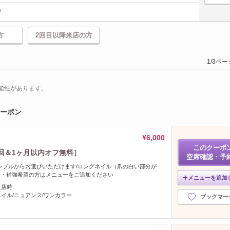
方
2回目以降来店の方
1/3ペ
能性があります。
クーポン
¥6,000
このクーポ
［初回＆1ヶ月以内オフ無料］
空席確認・予
ンプルからお選びいただけます/ロングネイル（爪の白い部分が
し・補強希望の方はメニューをご追加ください
メニューを追加
入店時
イル/ニュアンス/ワンカラー
ブックマー