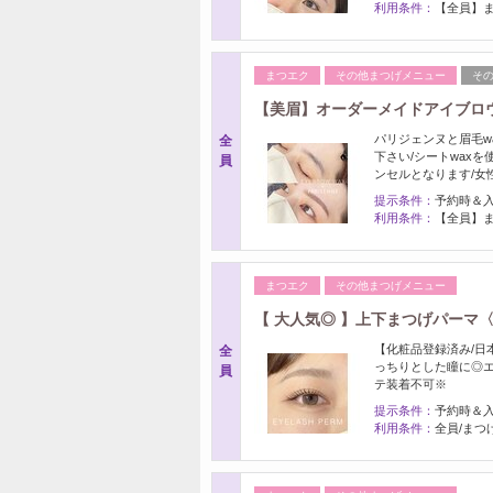
利用条件：
【全員】ま
まつエク
その他まつげメニュー
そ
【美眉】オーダーメイドアイブロウ
パリジェンヌと眉毛w
全
下さい/シートwax
員
ンセルとなります/女
提示条件：
予約時＆
利用条件：
【全員】ま
まつエク
その他まつげメニュー
【 大人気◎ 】上下まつげパーマ〈
【化粧品登録済み/日
全
っちりとした瞳に◎エ
員
テ装着不可※
提示条件：
予約時＆
利用条件：
全員/まつ