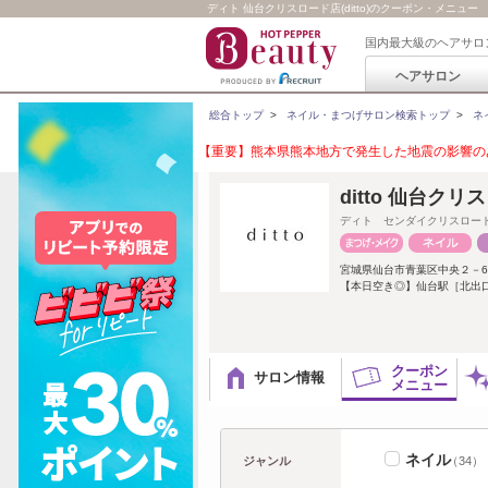
ディト 仙台クリスロード店(ditto)のクーポン・メニュー
国内最大級のヘアサロ
ヘアサロン
総合トップ
>
ネイル・まつげサロン検索トップ
>
ネ
【重要】熊本県熊本地方で発生した地震の影響のあ
ditto 仙台ク
ディト センダイクリスロー
宮城県仙台市青葉区中央２－6
【本日空き◎】仙台駅［北出口
クーポン
サロン情報
メニュー
ネイル
ジャンル
（34）