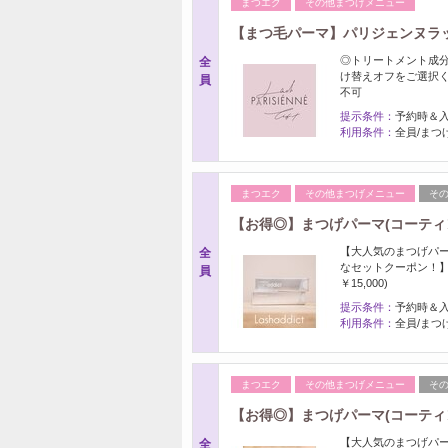
まつエク
その他まつげメニュー
【まつ毛パーマ】パリジェンヌラッ
◎トリートメント成分
全
け替えオフをご選択く
員
不可
提示条件：
予約時＆
利用条件：
全員/まつ
まつエク
その他まつげメニュー
そ
【お得◎】まつげパーマ(コーティン
【大人気のまつげパーマ
全
なセットクーポン！
員
￥15,000)
提示条件：
予約時＆
利用条件：
全員/まつ
まつエク
その他まつげメニュー
そ
【お得◎】まつげパーマ(コーティング
【大人気のまつげパーマ
全