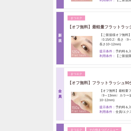
まつエク
【オフ無料】最軽量フラットラッシュ1
【ご新規様オフ無料】
新
〈0.15/0.2〉長
規
長さ10~12mm)
提示条件：
予約時＆
利用条件：
【ご新規限
まつエク
【オフ無料】フラットラッシュ90分つ
【オフ無料】最軽量フラ
全
〈9～13mm〉カラ
員
10~12mm)
提示条件：
予約時＆
利用条件：
全員/エク
まつエク
その他まつげメニュー