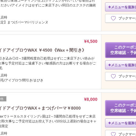
配合◎束感コーティング仕上げ/マツエクが付いている場合は付
ださい/アイメイクはせずにご来店下さい/同日のエクステの施術
メニューを追加
入店時
ブックマー
定】まつげパーマ/パリジェンヌ
¥4,500
このクーポ
アイブロウWAX ￥4500《Wax＋間引き》
空席確認・予
間引き込み◎/2～3週間程度自己処理はせずにご来店下さい/赤みが
大事な予定付近はご遠慮下さい/敏感肌の方はお断りする場合がご
メニューを追加
毛
入店時
ブックマー
毛/アイブロウ/間引き/まびき
¥8,000
の他
このクーポ
ドアイブロウWAX＋まつげパーマ￥8000
空席確認・予
axでトータルスタイリング♪眉は2～3週間自己処理をせずご来店
を使用/大事なご予定付近はお控え下さい/10分以上遅刻の場合はキャ
メニューを追加
性限定
入店時
ブックマー