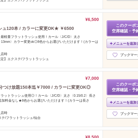
¥6,500
このクーポ
20本 / カラーに変更OK★ ￥6500
空席確認・予
最軽量フラットラッシュ使用！カール〈J/C/D〉太さ
さ〈9～13mm〉カラー変更ok◎8色からお選びいただけます！(カラーは
メニューを追加
入店時
ブックマー
定】エクステ/フラットラッシュ
¥7,000
このクーポ
け放題150本迄￥7000 / カラーに変更OK◎
空席確認・予
ットラッシュ使用◎！カール〈J/C/D〉太さ〈0.15/0.2〉長さ
ー追加料金なし★8色からお選びいただけます！(カラーは長さ
メニューを追加
入店時
ブックマー
ステ/フラットラッシュ/仙台
¥8,500