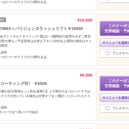
つげパーマ/アイブロウ/間引き込
¥10,000
の他
このクーポ
WAX＋パリジェンヌラッシュリフト￥10000
空席確認・予
axでトータルスタイリング♪眉は2～3週間自己処理をせずご来店
を使用/大事なご予定直前はお控え下さい/10分以上遅刻の場合はキャ
メニューを追加
性限定
入店時
ブックマー
つげパーマ/アイブロウ/間引き込
¥6,500
このクーポ
コーティング付〉 ￥6500
空席確認・予
本製の目元専用セット剤を使用◎】上下両方のまつげパーマでぱ
クステが付いている場合は付替オフをご選択ください/※エクス
メニューを追加
入店時
ブックマー
げパーマ/まつ毛パーマ/仙台