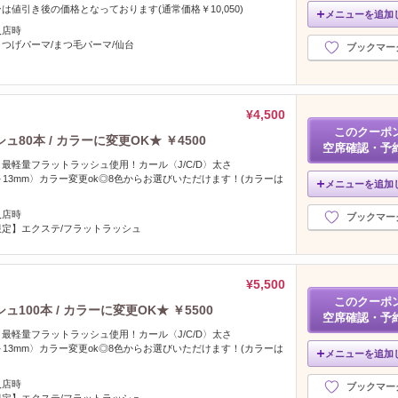
値引き後の価格となっております(通常価格￥10,050)
メニューを追加
入店時
つげパーマ/まつ毛パーマ/仙台
ブックマー
¥4,500
このクーポ
0本 / カラーに変更OK★ ￥4500
空席確認・予
最軽量フラットラッシュ使用！カール〈J/C/D〉太さ
さ〈9～13mm〉カラー変更ok◎8色からお選びいただけます！(カラーは
メニューを追加
入店時
ブックマー
定】エクステ/フラットラッシュ
¥5,500
このクーポ
00本 / カラーに変更OK★ ￥5500
空席確認・予
最軽量フラットラッシュ使用！カール〈J/C/D〉太さ
さ〈9～13mm〉カラー変更ok◎8色からお選びいただけます！(カラーは
メニューを追加
入店時
ブックマー
定】エクステ/フラットラッシュ