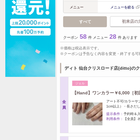
メニュー
メニューを絞る
初来店の
すべて
58
28
クーポン
件 メニュー
件 あります
価格は税込表示です。
クーポンは予告なく内容を変更・終了する可
ディト 仙台クリスロード店(ditto)の
ジェル
【Hand】ワンカラー￥6,000
アート不可/カラーサ
全
1cm以上）・長さだ
員
提示条件：
予約時＆
利用条件：
【全員】ネ