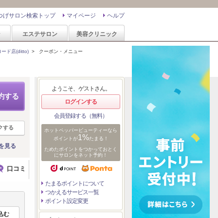
つげサロン検索トップ
マイページ
ヘルプ
ン
エステサロン
美容クリニック
店(ditto)
>
クーポン・メニュー
ようこそ、ゲストさん。
約する
ログインする
会員登録する（無料）
クする
ホットペッパービューティーなら
1%
ポイントが
たまる！
を見る
ためたポイントをつかっておとく
にサロンをネット予約！
口コミ
たまるポイントについて
つかえるサービス一覧
ポイント設定変更