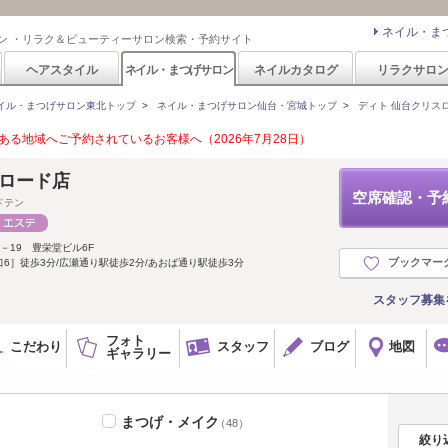
ネイル・ま
ン ・リラク＆ビューティーサロン検索・予約サイト
ヘアスタイル
ネイル・まつげサロン
ネイルカタログ
リラクサロ
イル・まつげサロン東北トップ
>
ネイル・まつげサロン仙台・宮城トップ
>
ディト 仙台クリスロード
る地域へご予約されているお客様へ（2026年7月28日）
リスロード店
空席確認・予
ドテン
－19 豊栄堂ビル6F
ブックマー
6］徒歩3分/広瀬通り駅徒歩2分/あおば通り駅徒歩3分
スタッフ募集
フォト
こだわり
スタッフ
ブログ
地図
ギャラリー
まつげ・メイク
（48）