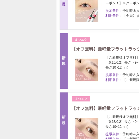
ーポン！】※クーポンは
員
提示条件：
予約時＆
利用条件：
【全員】ま
まつエク
【オフ無料】最軽量フラットラッシュ8
【ご新規様オフ無料】
新
〈0.15/0.2〉長
規
長さ10~12mm)
提示条件：
予約時＆
利用条件：
【ご新規限
まつエク
【オフ無料】最軽量フラットラッシュ1
【ご新規様オフ無料】
新
〈0.15/0.2〉長
規
長さ10~12mm)
提示条件：
予約時＆
利用条件：
【ご新規限