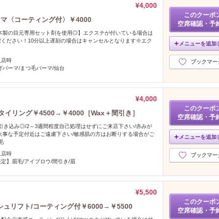
¥4,000
このクーポ
マ〈コーティング付〉￥4000
空席確認・予
本製の目元専用セット剤を使用◎】エクステが付いている場合は
ください！10分以上遅刻の場合はキャンセルとなります※エク
メニューを追加
入店時
ブックマー
げパーマ/まつ毛パーマ/仙台
¥4,000
このクーポ
イリング￥4500→￥4000［Wax＋間引き］
空席確認・予
間引き込み◎/2～3週間程度自己処理はせずにご来店下さい/赤みが
大事な予定付近はご遠慮下さい/敏感肌の方はお断りする場合がご
メニューを追加
毛
入店時
ブックマー
定】眉毛/アイブロウ/間引き/眉
¥5,500
このクーポ
リフト/コーティング付￥6000→￥5500
空席確認・予