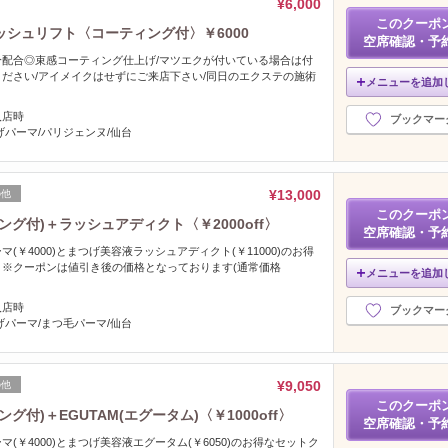
¥6,000
このクーポ
シュリフト〈コーティング付〉￥6000
空席確認・予
配合◎束感コーティング仕上げ/マツエクが付いている場合は付
ださい/アイメイクはせずにご来店下さい/同日のエクステの施術
メニューを追加
入店時
ブックマー
げパーマ/パリジェンヌ/仙台
¥13,000
の他
このクーポ
グ付)＋ラッシュアディクト〈￥2000off〉
空席確認・予
(￥4000)とまつげ美容液ラッシュアディクト(￥11000)のお得
】※クーポンは値引き後の価格となっております(通常価格
メニューを追加
入店時
ブックマー
げパーマ/まつ毛パーマ/仙台
¥9,050
の他
このクーポ
付)＋EGUTAM(エグータム)〈￥1000off〉
空席確認・予
(￥4000)とまつげ美容液エグータム(￥6050)のお得なセットク