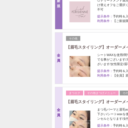
◎トリートメント成分
新
け替えオフをご選択く
規
不可
提示条件：
予約時＆
利用条件：
【ご新規限
その他
【眉毛スタイリング】オーダーメイド
シートWAXを使用/
全
でる事がございます/
員
ざいます/女性限定/眉
提示条件：
予約時＆
利用条件：
【全員】眉
まつエク
その他まつげメニュー
そ
【眉毛スタイリング】オーダーメイ
まつ毛パーマと眉毛w
全
下さい/シートwax
員
ンセルとなります/女
提示条件：
予約時＆