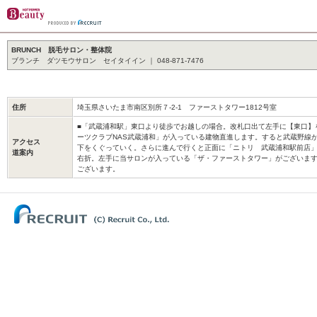
BRUNCH 脱毛サロン・整体院
ブランチ ダツモウサロン セイタイイン ｜ 048-871-7476
住所
埼玉県さいたま市南区別所７-2-1 ファーストタワー1812号室
■「武蔵浦和駅」東口より徒歩でお越しの場合。改札口出て左手に【東口】
ーツクラブNAS武蔵浦和」が入っている建物直進します。すると武蔵野線
アクセス
下をくぐっていく。さらに進んで行くと正面に「ニトリ 武蔵浦和駅前店
道案内
右折。左手に当サロンが入っている「ザ・ファーストタワー」がございます。
ございます。