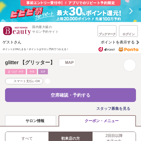
国内最大級の
サロン予約サイト
ブックマーク
ログイン
ゲストさん
ポイントを表示する
ポイントが1%たまる！
ポイントはサロン予約でつかえる！
glitter 【グリッター】
MAP
まつげ･ﾒｲｸ
ﾈｲﾙ
ｴｽﾃ
スマート支払いOK
空席確認・予約する
スタッフ募集を見る
サロン情報
クーポン・メニュー
2回目以降
すべて
初来店の方