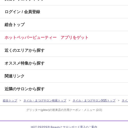
ログイン / 会員登録
総合トップ
ホットペッパービューティー アプリをゲット
近くのエリアから探す
オススメ特集から探す
関連リンク
近隣のサロンから探す
総合トップ
ネイル・まつげサロン検索トップ
ネイル・まつげサロン関西トップ
ネイ
グリッター(glitter)の初来店の方用クーポン・メニュー (2/2)
HOT PEPPER Beautyとサロンボード導入のご案内