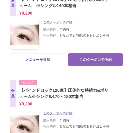
全
員
ューム ※シングル140本相当
¥8,200
このクーポンの詳細
提示条件：
予約時
利用条件：
どなたでも/他店のお付け足し不可
メニューを追加
このクーポンで予約
まつエク
【バインドロック120束】圧倒的な持続力&ボリ
全
員
ューム※シングル170～180本相当
¥9,200
このクーポンの詳細
提示条件：
予約時
利用条件：
どなたでも/他店のお付け足し不可