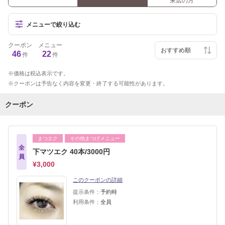
来店の方
メニューで絞り込む
クーポン
メニュー
46
22
件
件
価格は税込表示です。
クーポンは予告なく内容を変更・終了する可能性があります。
クーポン
まつエク
その他まつげメニュー
全
下マツエク 40本/3000円
員
¥3,000
このクーポンの詳細
提示条件：
予約時
利用条件：
全員