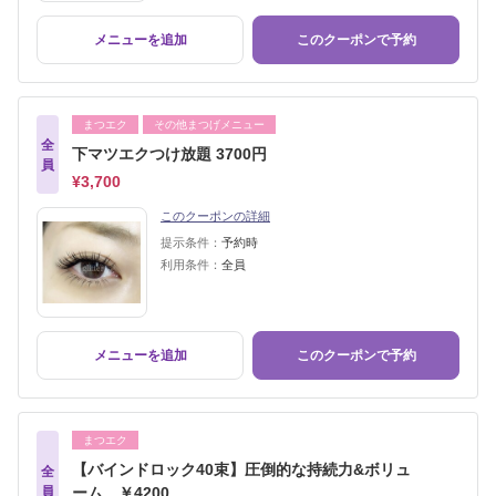
メニューを追加
このクーポンで予約
まつエク
その他まつげメニュー
全
下マツエクつけ放題 3700円
員
¥3,700
このクーポンの詳細
提示条件：
予約時
利用条件：
全員
メニューを追加
このクーポンで予約
まつエク
【バインドロック40束】圧倒的な持続力&ボリュ
全
員
ーム ￥4200