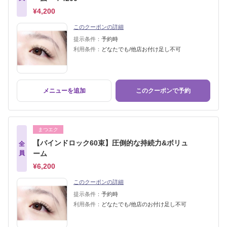
¥4,200
このクーポンの詳細
提示条件：
予約時
利用条件：
どなたでも/他店お付け足し不可
メニューを追加
このクーポンで予約
まつエク
【バインドロック60束】圧倒的な持続力&ボリュ
全
員
ーム
¥6,200
このクーポンの詳細
提示条件：
予約時
利用条件：
どなたでも/他店のお付け足し不可