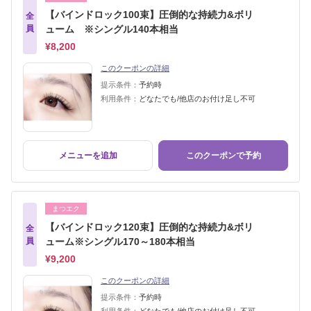
【バインドロック100束】圧倒的な持続力&ボリ
全
員
ューム ※シングル140本相当
¥8,200
このクーポンの詳細
提示条件：
予約時
利用条件：
どなたでも/他店のお付け足し不可
メニューを追加
このクーポンで予約
まつエク
【バインドロック120束】圧倒的な持続力&ボリ
全
員
ューム※シングル170～180本相当
¥9,200
このクーポンの詳細
提示条件：
予約時