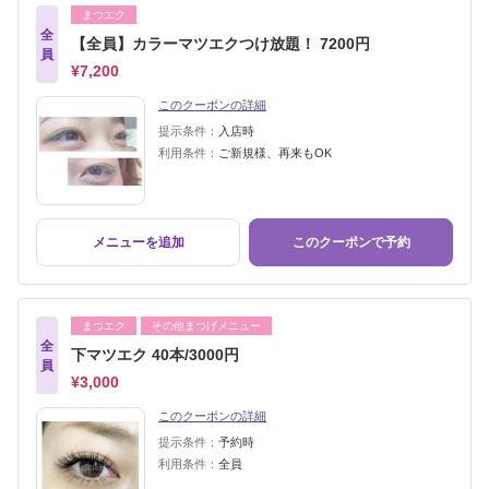
まつエク
全
【全員】カラーマツエクつけ放題！ 7200円
員
¥7,200
このクーポンの詳細
提示条件：
入店時
利用条件：
ご新規様、再来もOK
メニューを追加
このクーポンで予約
まつエク
その他まつげメニュー
全
下マツエク 40本/3000円
員
¥3,000
このクーポンの詳細
提示条件：
予約時
利用条件：
全員