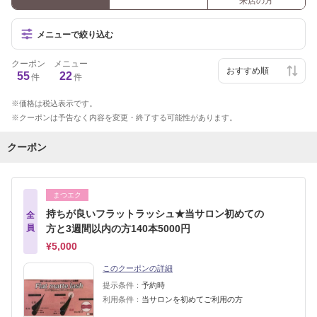
来店の方
メニューで絞り込む
クーポン
メニュー
55
22
件
件
価格は税込表示です。
クーポンは予告なく内容を変更・終了する可能性があります。
クーポン
まつエク
持ちが良いフラットラッシュ★当サロン初めての
全
員
方と3週間以内の方140本5000円
¥5,000
このクーポンの詳細
提示条件：
予約時
利用条件：
当サロンを初めてご利用の方