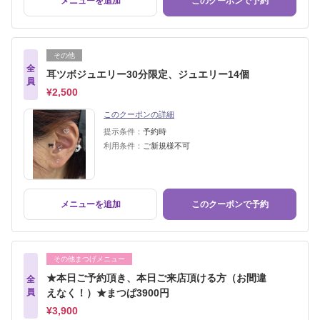
メニューを追加
このクーポンで予約
その他
全
耳ツボジュエリー30分限定、ジュエリー14個
員
¥2,500
このクーポンの詳細
提示条件：
予約時
利用条件：
ご新規様不可
メニューを追加
このクーポンで予約
その他まつげメニュー
★本日ご予約頂き、本日ご来店頂ける方（お間違
全
員
えなく！）★まつぱ3900円
¥3,900