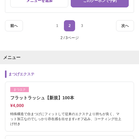
メニューを追加
このクーポンで予約
前へ
1
2
3
次へ
2 / 3ページ
メニュー
まつげエクステ
まつエク
フラットラッシュ【新規】100本
¥4,000
特殊構造で自まつげにフィットして従来のエクステより持ちが良く、マ
ット加工なのでしっかり存在感を出せます♪オフ込み、コーティング仕上
げ付き