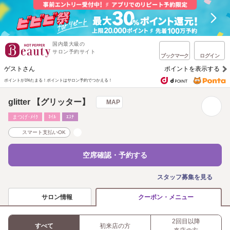
国内最大級の
サロン予約サイト
ブックマーク
ログイン
ゲストさん
ポイントを表示する
ポイントが1%たまる！
ポイントはサロン予約でつかえる！
glitter 【グリッター】
MAP
まつげ･ﾒｲｸ
ﾈｲﾙ
ｴｽﾃ
スマート支払いOK
空席確認・予約する
スタッフ募集を見る
サロン情報
クーポン・メニュー
2回目以降
すべて
初来店の方