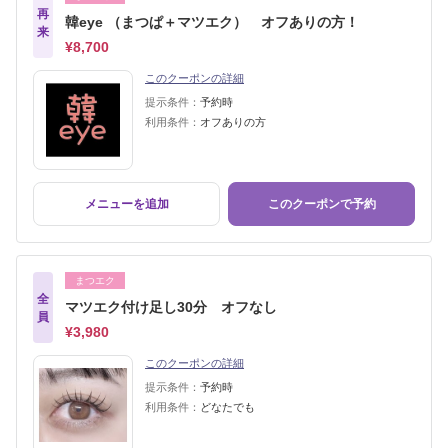
再
韓eye （まつぱ＋マツエク） オフありの方！
来
¥8,700
このクーポンの詳細
提示条件：
予約時
利用条件：
オフありの方
メニューを追加
このクーポンで予約
まつエク
全
マツエク付け足し30分 オフなし
員
¥3,980
このクーポンの詳細
提示条件：
予約時
利用条件：
どなたでも