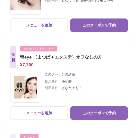
利用条件：
どなたでも/他店のお付け足し不可
メニューを追加
このクーポンで予約
その他まつげメニュー
全
韓eye （まつぱ＋エクステ）オフなしの方
員
¥7,700
このクーポンの詳細
提示条件：
予約時
利用条件：
どなたでも！
メニューを追加
このクーポンで予約
まつエク