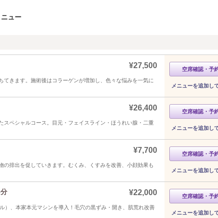
メニュー
¥27,500
空席確認・予
ちてきます。施術後はコラーゲンが増加し、色々な悩みを一気に
メニューを追加し
¥26,400
空席確認・予
たスペシャルコース。目元・フェイスライン・ほうれい腺・二重
メニューを追加し
¥7,700
空席確認・予
物の排出を促していきます。むくみ、くすみを改善、小顔効果も
メニューを追加し
5分
¥22,000
空席確認・予
ェイシャル）、本家本元マシンを導入！毛穴の黒ずみ・開き、肌荒れ改善
メニューを追加し