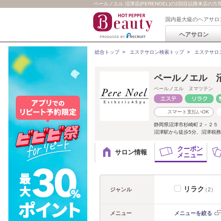
ペールノエル 沼津店(PERENOEL)の2回目以降来店の
国内最大級のヘアサロ
ヘアサロン
総合トップ
>
エステサロン検索トップ
>
エステサロ
ペールノエル 
ペールノエル ヌマツテン
スマート支払いOK
静岡県沼津市杉崎町２－２５
沼津駅から徒歩5分、沼津税務
クーポン
サロン情報
メニュー
リラク
ジャンル
（2）
メニュー
メニューを絞る