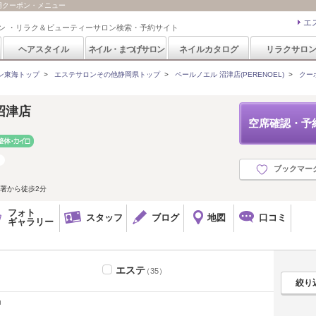
方用クーポン・メニュー
エ
ン ・リラク＆ビューティーサロン検索・予約サイト
ヘアスタイル
ネイル・まつげサロン
ネイルカタログ
リラクサロ
ン東海トップ
>
エステサロンその他静岡県トップ
>
ペールノエル 沼津店(PERENOEL)
>
クー
沼津店
空席確認・予
ブックマー
署から徒歩2分
フォト
スタッフ
ブログ
地図
口コミ
ギャラリー
エステ
（35）