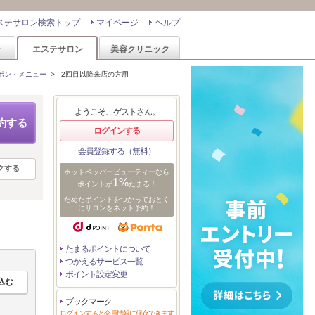
ステサロン検索トップ
マイページ
ヘルプ
ン
エステサロン
美容クリニック
ポン・メニュー
>
2回目以降来店の方用
ようこそ、ゲストさん。
約する
ログインする
会員登録する（無料）
クする
ホットペッパービューティーなら
1%
ポイントが
たまる！
ためたポイントをつかっておとく
にサロンをネット予約！
たまるポイントについて
つかえるサービス一覧
ポイント設定変更
ブックマーク
ログインすると会員情報に保存できます