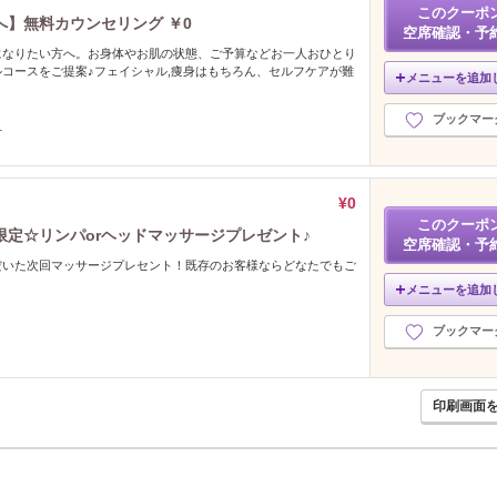
このクーポ
へ】無料カウンセリング ￥0
空席確認・予
になりたい方へ。お身体やお肌の状態、ご予算などお一人おひとり
コースをご提案♪フェイシャル,痩身はもちろん、セルフケアが難
メニューを追加
ブックマー
方
¥0
このクーポ
定☆リンパorヘッドマッサージプレゼント♪
空席確認・予
だいた次回マッサージプレセント！既存のお客様ならどなたでもご
メニューを追加
ブックマー
印刷画面