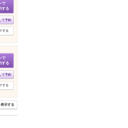
ンで
約する
して予約
クする
ンで
約する
して予約
クする
を表示する