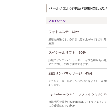
ペールノエル 沼津店(PERENOEL)の
フェイシャル
フォトエステ 60分
最新光療法です。数日後に浮き上がって剥がれ落
解消！
スペシャルリフト 90分
話題のインディバ・サーモシェイプを組み合わせ
アゴに対し、効果が実感できます。
顔面リンパマッサージ 45分
デコルテ、首、顔のリンパの流れをよくし、老廃
あります。
hydrafacial(ハイドラフェイシャル) 7
東海地区で希少のhydrafacial(ハイドラフ
に◎透明感&ハリ感UP