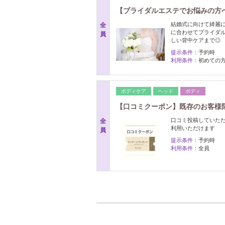
【ブライダルエステでお悩みの方
結婚式に向けて綺麗
全
に合わせてブライダル
員
しい背中ケアまで◎
提示条件：
予約時
利用条件：
初めての
ボディケア
ヘッド
ボディ
【口コミクーポン】既存のお客様限
口コミ投稿していた
全
利用いただけます
員
提示条件：
予約時
利用条件：
全員