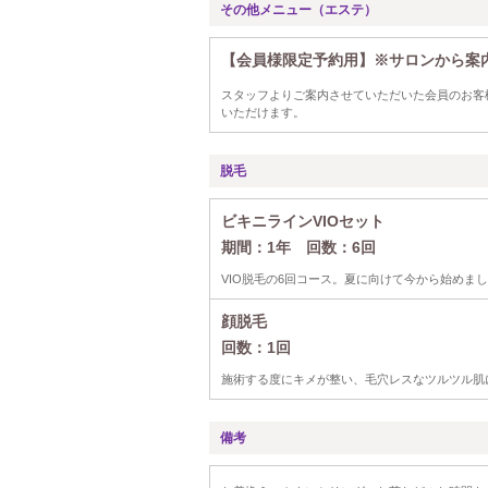
その他メニュー（エステ）
【会員様限定予約用】※サロンから案
スタッフよりご案内させていただいた会員のお客
いただけます。
脱毛
ビキニラインVIOセット
期間：1年 回数：6回
VIO脱毛の6回コース。夏に向けて今から始めま
顔脱毛
回数：1回
施術する度にキメが整い、毛穴レスなツルツル肌
備考