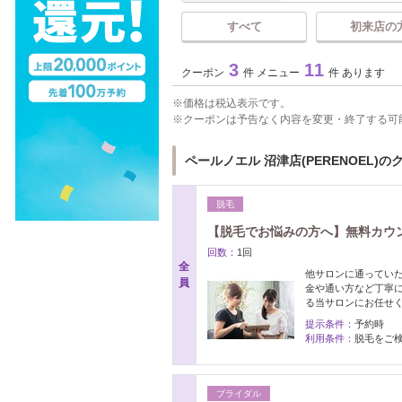
すべて
初来店の
3
11
クーポン
件 メニュー
件 あります
価格は税込表示です。
クーポンは予告なく内容を変更・終了する可
ペールノエル 沼津店(PERENOEL)の
脱毛
【脱毛でお悩みの方へ】無料カウン
回数：
1回
全
他サロンに通ってい
員
金や通い方など丁寧に
る当サロンにお任せ
提示条件：
予約時
利用条件：
脱毛をご
ブライダル