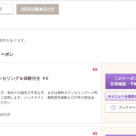
方
2回目以降来店の方
能性があります。
クーポン
¥0
セリング＆体験付き ￥0
このクーポ
空席確認・予
た方、初めての脱毛で不安な方、まずは無料カウンセリングへ☆料
メニューを追加
ご説明します。パッチテスト・無料脱毛体験も◎27年の歴史あ
ください
ブックマー
検討の方
¥0