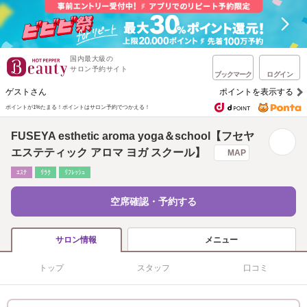
国内最大級の
サロン予約サイト
ブックマーク
ログイン
ゲストさん
ポイントを表示する
ポイントが1%たまる！
ポイントはサロン予約でつかえる！
FUSEYA esthetic aroma yoga＆school【フセヤ
エステティック アロマ ヨガ スクール】
MAP
ｴｽﾃ
ﾘﾗｸ
ﾘﾌﾚｯｼｭ
空席確認・予約する
メニュー
サロン情報
トップ
スタッフ
口コミ