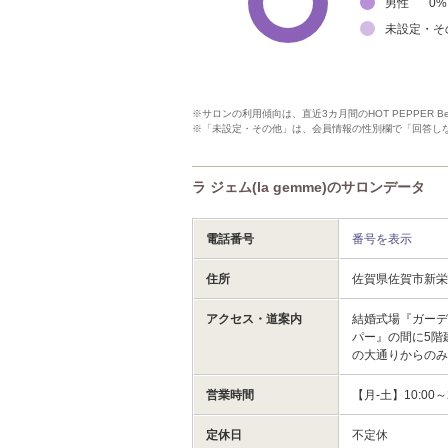
男性
0
%
未設定・そ
※サロンの利用傾向は、直近3カ月間のHOT PEPPER 
※「未設定・その他」は、会員情報の性別欄で「回答し
ラ ジェム(la gemme)のサロンデータ
電話番号
番号を表示
住所
佐賀県佐賀市新栄
アクセス・道案内
結婚式場『ガーデ
パー』の間に5階
の大通りからの
営業時間
【月-土】10:00
定休日
不定休