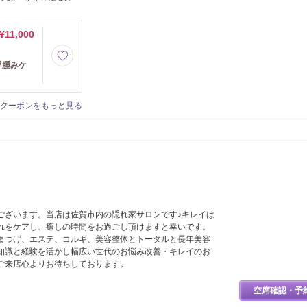
¥11,000
浮腫みケ
クーポンをもっと見る
ございます。当店は佐賀市内の隠れ家サロンです♪キレイは
れをケアし、癒しの時間をお過ごし頂けますと幸いです。
まつげ、エステ、コルギ、美容整体とトータルと長年美容
知識と経験を活かし幅広い世代のお悩み改善・キレイのお
ご来店心よりお待ちしております。
空席確認・予