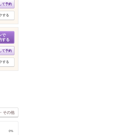
して予約
クする
ンで
約する
して予約
クする
・その他
0%