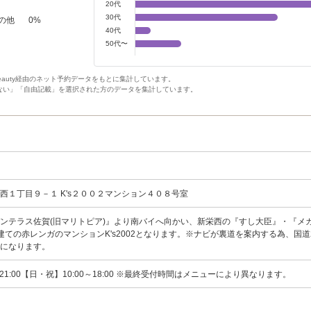
20代
30代
の他
0
%
40代
50代〜
Beauty経由のネット予約データをもとに集計しています。
ない」「自由記載」を選択された方のデータを集計しています。
西１丁目９－１ K's２００２マンション４０８号室
ンテラス佐賀(旧マリトピア)』より南バイへ向かい、新栄西の『すし大臣』・『メ
建ての赤レンガのマンションK's2002となります。※ナビが裏道を案内する為、国道
みになります。
～21:00【日・祝】10:00～18:00 ※最終受付時間はメニューにより異なります。