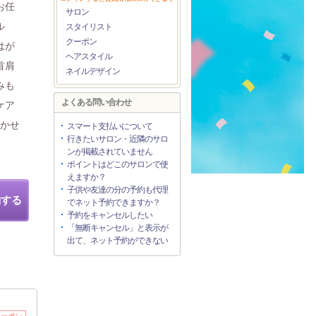
お任
サロン
ル
スタイリスト
クーポン
はが
ヘアスタイル
首肩
ネイルデザイン
みも
よくある問い合わせ
ケア
まかせ
スマート支払いについて
行きたいサロン・近隣のサロ
ンが掲載されていません
ポイントはどこのサロンで使
えますか？
子供や友達の分の予約も代理
約する
でネット予約できますか？
予約をキャンセルしたい
「無断キャンセル」と表示が
出て、ネット予約ができない