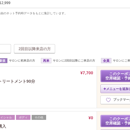
12,999
uty経由のネット予約時データをもとに集計しています。
2回目以降来店の方
新規
サロンに初来店の方
再来
サロンに2回目以降にご来店の方
全員
サロンにご
¥7,700
このクーポ
空席確認・予
リートメント90分
メニューを追加
ブックマー
¥0
ェイシャル
ボディ
その他
このクーポ
空席確認・予
購入