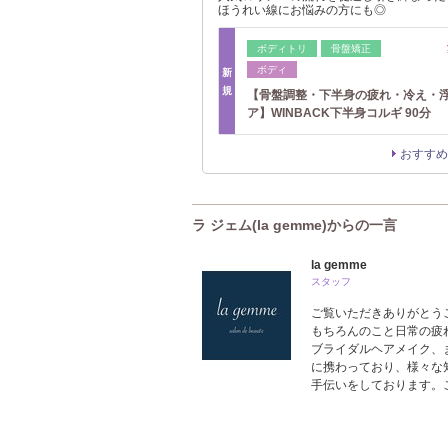
ほうれい線にお悩みの方にも◎
ボディトリ
骨盤矯正
ボディ
新
規
【骨盤調整・下半身の疲れ・冷え・
ア】WINBACK下半身コルギ 90分
おすすめ
ラ ジェム(la gemme)からの一言
la gemme
スタッフ
ご覧いただきありがとう
もちろんのこと日常の疲
ブライダルヘアメイク、
に携わっており、様々な
手伝いをしております。