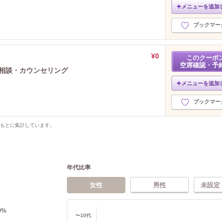
メニューを追加
ブックマー
¥0
このクーポ
空席確認・予
ご相談・カウンセリング
メニューを追加
ブックマー
をもとに集計しています。
年代比率
女性
男性
未設定
0
%
〜10代