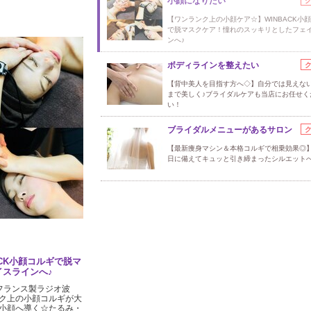
小顔になりたい
【ワンランク上の小顔ケア☆】WINBACK小
で脱マスクケア！憧れのスッキリとしたフェ
ンへ♪
ボディラインを整えたい
【背中美人を目指す方へ◇】自分では見えな
まで美しく♪ブライダルケアも当店にお任せく
い！
ブライダルメニューがあるサロン
【最新痩身マシン＆本格コルギで相乗効果◎
日に備えてキュッと引き締まったシルエット
CK小顔コルギで脱マ
スラインへ♪
フランス製ラジオ波
ク上の小顔コルギが大
小顔へ導く☆たるみ・