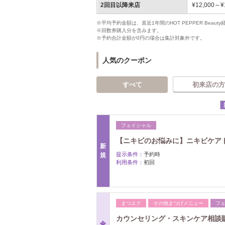
2回目以降来店
¥12,000～¥
※平均予約金額は、直近1年間のHOT PEPPER Bea
※回数券購入分を含みます。
※予約合計金額が0円の場合は集計対象外です。
人気のクーポン
すべて
初来店の方
フェイシャル
【ニキビのお悩みに】ニキビケアト
新
提示条件：
予約時
規
利用条件：
初回
まつエク
その他まつげメニュー
フ
カウンセリング・スキンケア相談
全