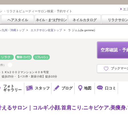
エ
ン ・リラク＆ビューティーサロン検索・予約サイト
ヘアスタイル
ネイル・まつげサロン
ネイルカタログ
リラクサロ
ン九州・沖縄トップ
>
エステサロン佐賀トップ
>
ラ ジェム(la gemme)
空席確認・予
6件）
ブックマー
１ K's２００２マンション４０８号室
】徒歩25分・【バス停・新栄小前】徒歩10分
フォト
スタッフ
ブログ
地図
口コミ
ギャラリー
えるサロン｜コルギ.小顔.首肩こり.ニキビケア.美痩身.