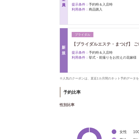
提示条件：
予約時＆入店時
員
利用条件：
商品購入
ブライダル
【ブライダルエステ・まつげ】 
新
提示条件：
予約時＆入店時
規
利用条件：
挙式・前撮りをお控えの花嫁様
※人気のクーポンは、直近1カ月間のネット予約データ
予約比率
性別比率
女性
10