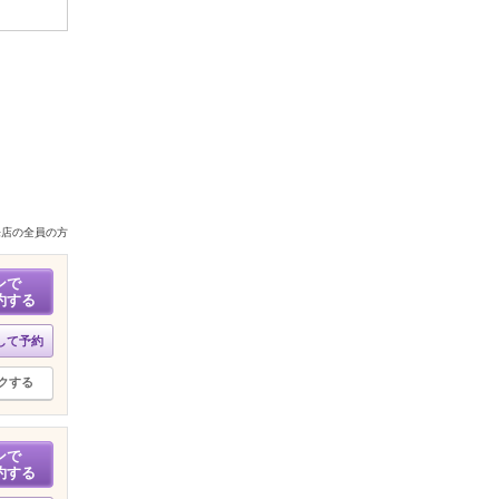
来店の全員の方
ンで
約する
して予約
クする
ンで
約する