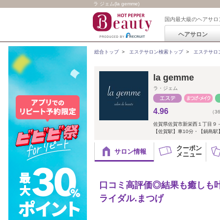
ラ ジェム(la gemme)
国内最大級のヘアサロ
ヘアサロン
総合トップ
>
エステサロン検索トップ
>
エステサロ
la gemme
ラ・ジェム
4.96
（3
佐賀県佐賀市新栄西１丁目９－
【佐賀駅】車10分・【鍋島駅
クーポン
サロン情報
メニュー
口コミ高評価◎結果も癒しも叶
ライダル.まつげ