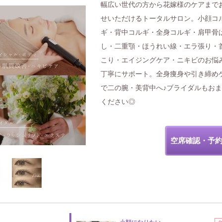
幅広い世代の方から花嫁様のケアまで
せいただけるトータルサロン。小顔コ
ギ・背中コルギ・全身コルギ・肩甲骨
し・二重顎・ほうれい線・エラ張り・
こり・エイジングケア・ニキビのお悩
丁寧にサポート。全身痩身や引き締め
で二の腕・美背中へ♪ブライダルもお
ください◎
空席確認・予