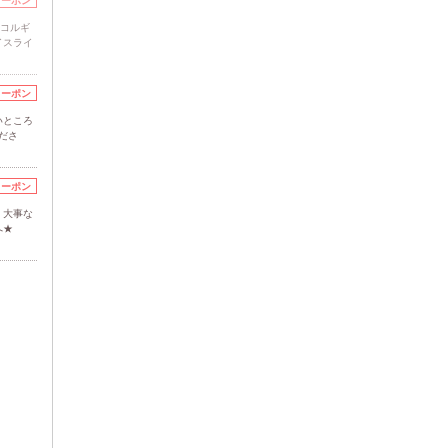
クーポン
顔コルギ
イスライ
クーポン
いところ
ださ
クーポン
】大事な
へ★