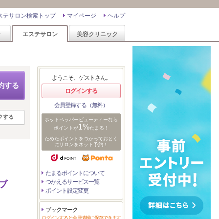
ステサロン検索トップ
マイページ
ヘルプ
ン
エステサロン
美容クリニック
ようこそ、ゲストさん。
約する
ログインする
会員登録する（無料）
クする
ホットペッパービューティーなら
1%
ポイントが
たまる！
ためたポイントをつかっておとく
にサロンをネット予約！
たまるポイントについて
つかえるサービス一覧
ブ
ポイント設定変更
ブックマーク
ログインすると会員情報に保存できます