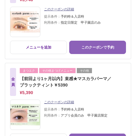
このクーポンの詳細
提示条件：
予約時＆入店時
利用条件：
指定日限定 甲子園店のみ
メニューを追加
このクーポンで予約
まつエク
その他まつげメニュー
その他
【前回より1ヶ月以内】束感★マスカラパーマ／
全
員
ブラックティント￥5390
¥5,390
このクーポンの詳細
提示条件：
予約時＆入店時
利用条件：
アプリ会員のみ 甲子園店限定