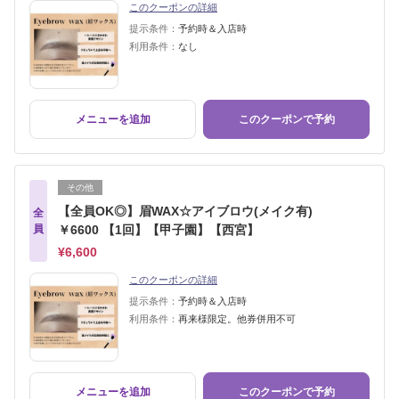
このクーポンの詳細
提示条件：
予約時＆入店時
利用条件：
なし
メニューを追加
このクーポンで予約
その他
【全員OK◎】眉WAX☆アイブロウ(メイク有)
全
員
￥6600 【1回】【甲子園】【西宮】
¥6,600
このクーポンの詳細
提示条件：
予約時＆入店時
利用条件：
再来様限定。他券併用不可
メニューを追加
このクーポンで予約