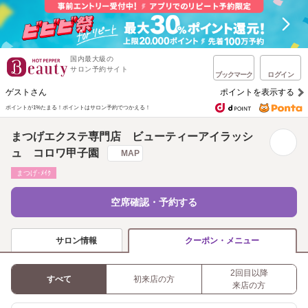
国内最大級の
サロン予約サイト
ブックマーク
ログイン
ゲストさん
ポイントを表示する
ポイントが1%たまる！
ポイントはサロン予約でつかえる！
まつげエクステ専門店 ビューティーアイラッシ
ュ コロワ甲子園
MAP
まつげ･ﾒｲｸ
空席確認・予約する
サロン情報
クーポン・メニュー
2回目以降
すべて
初来店の方
来店の方