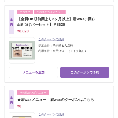
まつエク
その他まつげメニュー
【全員OK◎前回より2ヶ月以上】眉WAX(1回)）
全
員
&まつげパーセット】￥8620
¥8,620
このクーポンの詳細
提示条件：
予約時＆入店時
利用条件：
全員OK♪ （メイク無し）
メニューを追加
このクーポンで予約
その他まつげメニュー
全
★眉waxメニュー 眉waxのクーポンはこちら
員
¥0
このクーポンの詳細