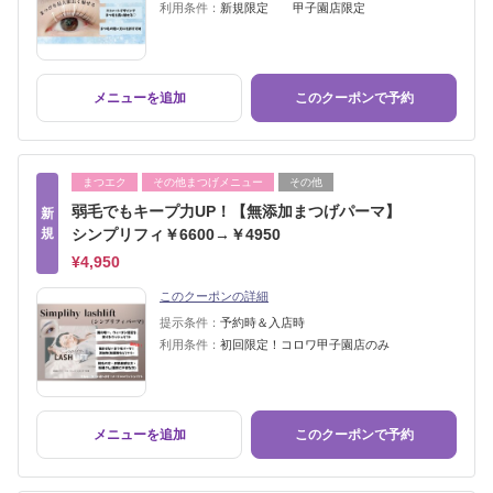
利用条件：
新規限定 甲子園店限定
メニューを追加
このクーポンで予約
まつエク
その他まつげメニュー
その他
弱毛でもキープ力UP！【無添加まつげパーマ】
新
規
シンプリフィ￥6600→￥4950
¥4,950
このクーポンの詳細
提示条件：
予約時＆入店時
利用条件：
初回限定！コロワ甲子園店のみ
メニューを追加
このクーポンで予約