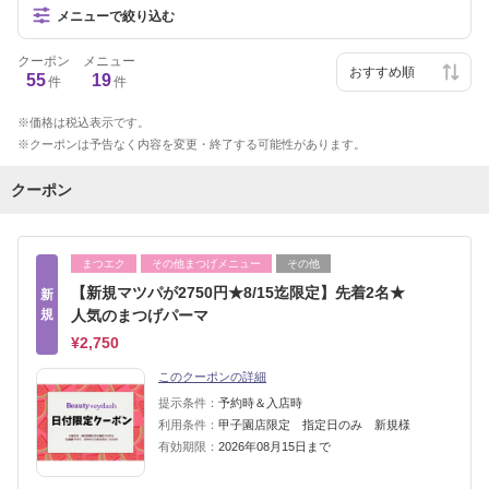
メニューで絞り込む
クーポン
メニュー
55
19
件
件
価格は税込表示です。
クーポンは予告なく内容を変更・終了する可能性があります。
クーポン
まつエク
その他まつげメニュー
その他
【新規マツパが2750円★8/15迄限定】先着2名★
新
規
人気のまつげパーマ
¥2,750
このクーポンの詳細
提示条件：
予約時＆入店時
利用条件：
甲子園店限定 指定日のみ 新規様
有効期限：
2026年08月15日まで