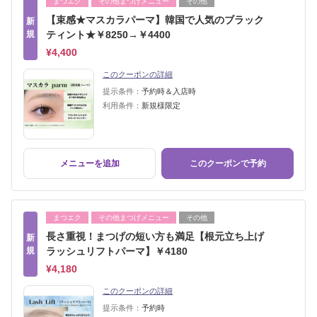
まつエク
その他まつげメニュー
その他
【束感★マスカラパーマ】韓国で人気のブラック
新
規
ティント★￥8250→￥4400
¥4,400
このクーポンの詳細
提示条件：
予約時＆入店時
利用条件：
新規様限定
メニューを追加
このクーポンで予約
まつエク
その他まつげメニュー
その他
長さ重視！まつげの短い方も満足【根元立ち上げ
新
規
ラッシュリフトパーマ】￥4180
¥4,180
このクーポンの詳細
提示条件：
予約時