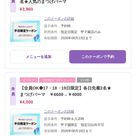
員
名★人気のまつげパーマ
¥3,960
このクーポンの詳細
提示条件：
予約時
利用条件：
指定日限定 甲子園店のみ
有効期限：
2026年08月13日まで
メニューを追加
このクーポンで予約
まつエク
その他まつげメニュー
その他
【全員OK◆17・18・19日限定】各日先着2名★
全
員
まつげパーマ ￥6600→￥4000
¥4,000
このクーポンの詳細
提示条件：
予約時＆入店時
利用条件：
甲子園限定 指定日以外不可
有効期限：
2026年08月19日まで