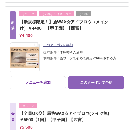
まつエク
その他まつげメニュー
その他
【新規様限定！】眉WAX☆アイブロウ（メイク
新
規
付）￥4400 【甲子園】【西宮】
¥4,400
このクーポンの詳細
提示条件：
予約時＆入店時
利用条件：
当サロンで初めて美眉WAXをされる方
メニューを追加
このクーポンで予約
まつエク
【全員OK◎】眉毛WAX☆アイブロウ(メイク無)
全
員
￥5500【1回】【甲子園】【西宮】
¥5,500