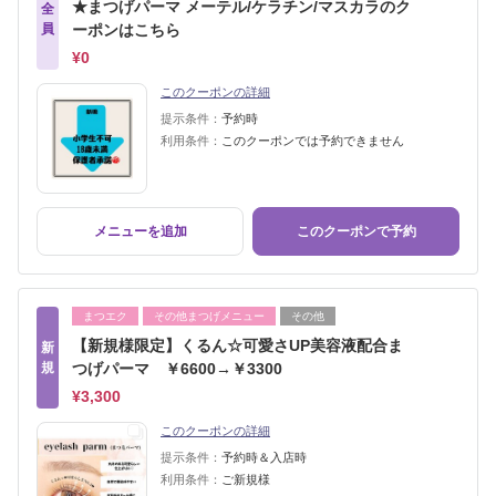
★まつげパーマ メーテル/ケラチン/マスカラのク
全
員
ーポンはこちら
¥0
このクーポンの詳細
提示条件：
予約時
利用条件：
このクーポンでは予約できません
メニューを追加
このクーポンで予約
まつエク
その他まつげメニュー
その他
【新規様限定】くるん☆可愛さUP美容液配合ま
新
規
つげパーマ ￥6600→￥3300
¥3,300
このクーポンの詳細
提示条件：
予約時＆入店時
利用条件：
ご新規様