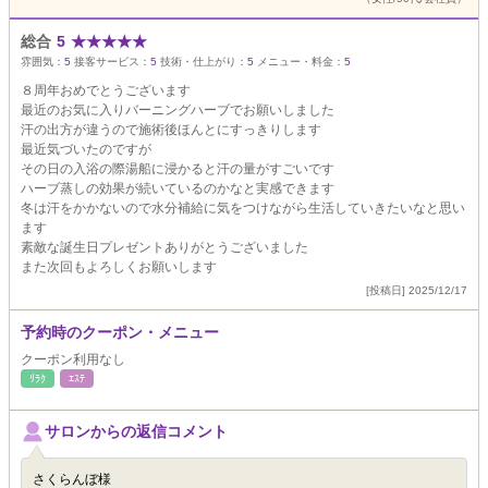
総合
5
★
★
★
★
★
雰囲気：
5
接客サービス：
5
技術・仕上がり：
5
メニュー・料金：
5
８周年おめでとうございます
最近のお気に入りバーニングハーブでお願いしました
汗の出方が違うので施術後ほんとにすっきりします
最近気づいたのですが
その日の入浴の際湯船に浸かると汗の量がすごいです
ハーブ蒸しの効果が続いているのかなと実感できます
冬は汗をかかないので水分補給に気をつけながら生活していきたいなと思い
ます
素敵な誕生日プレゼントありがとうございました
また次回もよろしくお願いします
[投稿日] 2025/12/17
予約時のクーポン・メニュー
クーポン利用なし
ﾘﾗｸ
ｴｽﾃ
サロンからの返信コメント
さくらんぼ様