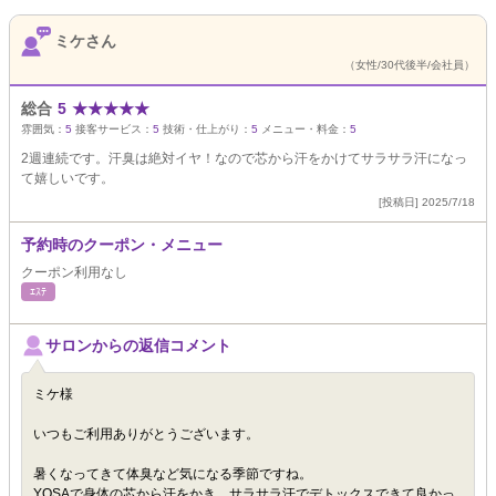
ミケさん
（女性/30代後半/会社員）
総合
5
★
★
★
★
★
雰囲気：
5
接客サービス：
5
技術・仕上がり：
5
メニュー・料金：
5
2週連続です。汗臭は絶対イヤ！なので芯から汗をかけてサラサラ汗になっ
て嬉しいです。
[投稿日] 2025/7/18
予約時のクーポン・メニュー
クーポン利用なし
ｴｽﾃ
サロンからの返信コメント
ミケ様
いつもご利用ありがとうございます。
暑くなってきて体臭など気になる季節ですね。
YOSAで身体の芯から汗をかき、サラサラ汗でデトックスできて良かっ