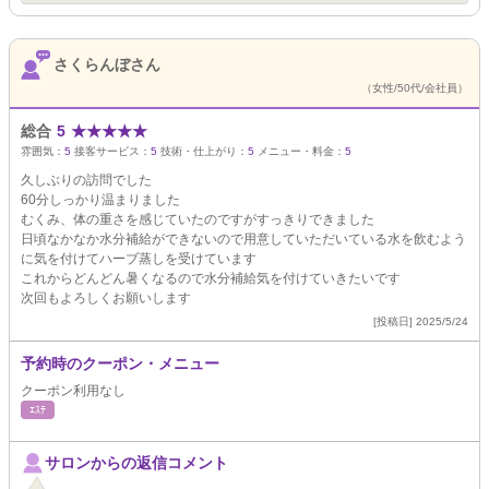
さくらんぼさん
（女性/50代/会社員）
総合
5
★
★
★
★
★
雰囲気：
5
接客サービス：
5
技術・仕上がり：
5
メニュー・料金：
5
久しぶりの訪問でした
60分しっかり温まりました
むくみ、体の重さを感じていたのですがすっきりできました
日頃なかなか水分補給ができないので用意していただいている水を飲むよう
に気を付けてハーブ蒸しを受けています
これからどんどん暑くなるので水分補給気を付けていきたいです
次回もよろしくお願いします
[投稿日] 2025/5/24
予約時のクーポン・メニュー
クーポン利用なし
ｴｽﾃ
サロンからの返信コメント