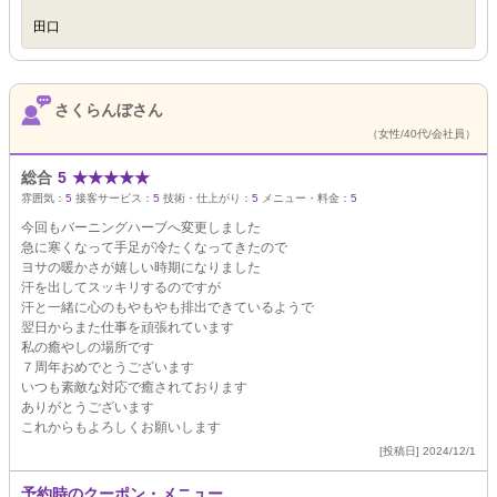
田口
さくらんぼさん
（女性/40代/会社員）
総合
5
★
★
★
★
★
雰囲気：
5
接客サービス：
5
技術・仕上がり：
5
メニュー・料金：
5
今回もバーニングハーブへ変更しました
急に寒くなって手足が冷たくなってきたので
ヨサの暖かさが嬉しい時期になりました
汗を出してスッキリするのですが
汗と一緒に心のもやもやも排出できているようで
翌日からまた仕事を頑張れています
私の癒やしの場所です
７周年おめでとうございます
いつも素敵な対応で癒されております
ありがとうございます
これからもよろしくお願いします
[投稿日] 2024/12/1
予約時のクーポン・メニュー