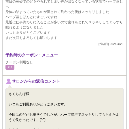
前日の黄砂でのどをやられてしまい声が出なくなっている状態でハーブ蒸し
へ
身体の詰まっていたものが流されて終わった後はスッキリしました
ハーブ蒸しほんとにすごいですね
最近は仕事終わりに入ることが多いので疲れもとれてスッキリしてぐっすり
眠れるようになりました
いつもありがとうございます
また次回もよろしくお願いします
[投稿日] 2026/4/29
予約時のクーポン・メニュー
クーポン利用なし
ｴｽﾃ
サロンからの返信コメント
さくらんぼ様
いつもご利用ありがとうございます。
今回はのどがお辛そうでしたが、ハーブ温浴でスッキリしてもらえたよ
うで良かったです。(^^)