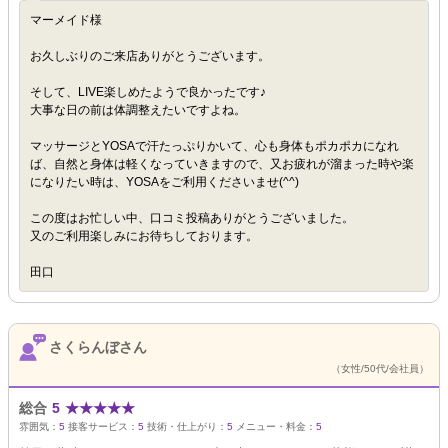
マーメイド様
お久しぶりのご来店ありがとうございます。
そして、LIVE楽しめたようで良かったです♪
大事な日の前は体調整えたいですよね。
マッサージとYOSAで汗たっぷりかいて、心も身体もポカポカになれ
ば、自然と身体は軽くなっていきますので、又お疲れが溜まった時や楽
になりたい時は、YOSAをご利用くださいませ(^^)
この度はお忙しい中、口コミ投稿ありがとうございました。
又のご利用楽しみにお待ちしております。
田口
さくらんぼさん
（女性/50代/会社員）
総合
5
★
★
★
★
★
雰囲気：
5
接客サービス：
5
技術・仕上がり：
5
メニュー・料金：
5