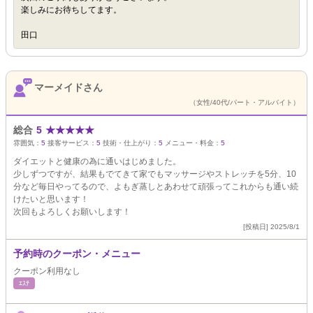
楽しみにお待ちしてます。
田口
マーメイドさん
（女性/40代/パート・アルバイト）
総合
5
★
★
★
★
★
雰囲気：
5
接客サービス：
5
技術・仕上がり：
5
メニュー・料金：
5
ダイエットと健康の為に通いはじめました。
少しずつですが、結果もでてきて家でもマッサージやストレッチを5分、10
分など毎日やってるので、よもぎ蒸しとあわせて頑張ってこれからも通い続
けたいと思います！
次回もよろしくお願いします！
[投稿日] 2025/8/1
予約時のクーポン・メニュー
クーポン利用なし
ｴｽﾃ