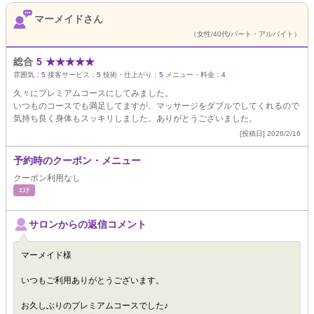
マーメイドさん
（女性/40代/パート・アルバイト）
総合
5
★
★
★
★
★
雰囲気：
5
接客サービス：
5
技術・仕上がり：
5
メニュー・料金：
4
久々にプレミアムコースにしてみました。
いつものコースでも満足してますが、マッサージをダブルでしてくれるので
気持ち良く身体もスッキリしました。ありがとうございました。
[投稿日] 2026/2/16
予約時のクーポン・メニュー
クーポン利用なし
ｴｽﾃ
サロンからの返信コメント
マーメイド様
いつもご利用ありがとうございます。
お久しぶりのプレミアムコースでした♪