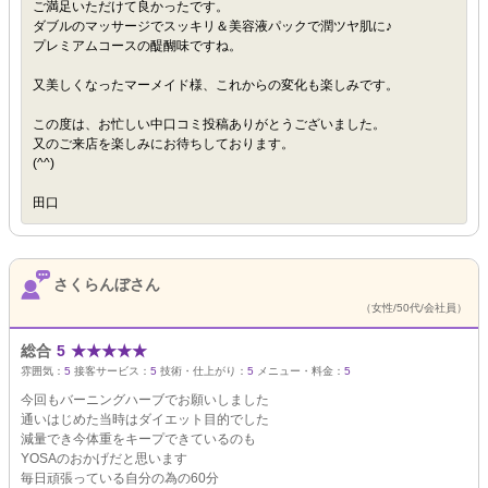
ご満足いただけて良かったです。
ダブルのマッサージでスッキリ＆美容液パックで潤ツヤ肌に♪
プレミアムコースの醍醐味ですね。
又美しくなったマーメイド様、これからの変化も楽しみです。
この度は、お忙しい中口コミ投稿ありがとうございました。
又のご来店を楽しみにお待ちしております。
(^^)
田口
さくらんぼさん
（女性/50代/会社員）
総合
5
★
★
★
★
★
雰囲気：
5
接客サービス：
5
技術・仕上がり：
5
メニュー・料金：
5
今回もバーニングハーブでお願いしました
通いはじめた当時はダイエット目的でした
減量でき今体重をキープできているのも
YOSAのおかげだと思います
毎日頑張っている自分の為の60分