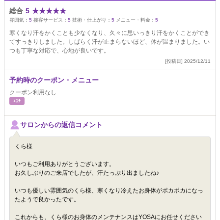
総合
5
★
★
★
★
★
雰囲気：
5
接客サービス：
5
技術・仕上がり：
5
メニュー・料金：
5
寒くなり汗をかくことも少なくなり、久々に思いっきり汗をかくことができ
てすっきりしました。しばらく汗が止まらないほど、体が温まりました。い
つも丁寧な対応で、心地が良いです。
[投稿日] 2025/12/11
予約時のクーポン・メニュー
クーポン利用なし
ｴｽﾃ
サロンからの返信コメント
くら様
いつもご利用ありがとうございます。
お久しぶりのご来店でしたが、汗たっぷり出ましたね♪
いつも優しい雰囲気のくら様、寒くなり冷えたお身体がポカポカになっ
たようで良かったです。
これからも、くら様のお身体のメンテナンスはYOSAにお任せください