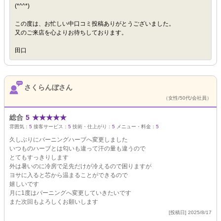
(*^^*)
この度は、お忙しい中口コミ投稿ありがとうございました。
又のご来店を心よりお待ちしております。
田口
さくらんぼさん
（女性/50代/会社員）
総合
5
★
★
★
★
★
雰囲気：
5
接客サービス：
5
技術・仕上がり：
5
メニュー・料金：
5
久しぶりにバーニングハーブへ変更しました
いつものハーブとは匂いも違って汗の量も違うので
とてもすっきりします
外は暑いのに冷房で足先だけが冷えるので困りますが
ヨサに入ると芯から温まることができるので
嬉しいです
月に1度はバーニングへ変更していきたいです
また次回もよろしくお願いします
[投稿日] 2025/8/17