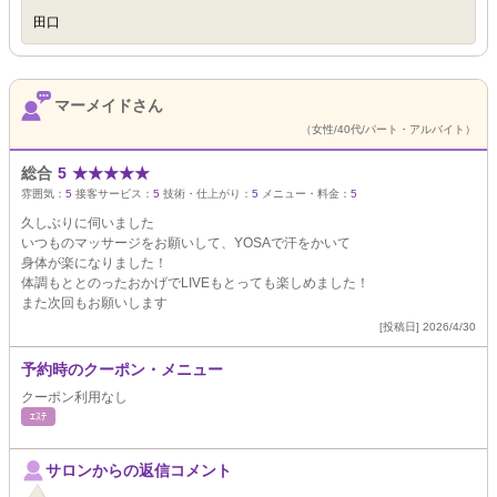
田口
マーメイドさん
（女性/40代/パート・アルバイト）
総合
5
★
★
★
★
★
雰囲気：
5
接客サービス：
5
技術・仕上がり：
5
メニュー・料金：
5
久しぶりに伺いました
いつものマッサージをお願いして、YOSAで汗をかいて
身体が楽になりました！
体調もととのったおかげでLIVEもとっても楽しめました！
また次回もお願いします
[投稿日] 2026/4/30
予約時のクーポン・メニュー
クーポン利用なし
ｴｽﾃ
サロンからの返信コメント