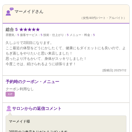
マーメイドさん
（女性/40代/パート・アルバイト）
総合
5
★
★
★
★
★
雰囲気：
5
接客サービス：
5
技術・仕上がり：
5
メニュー・料金：
5
久しぶりで2回目になります。
ここ最近の体型をどうにかしたくて、健康にもダイエットにも良いので、よ
もぎ蒸しをやりたいと思い来店しました！
思ったより汗もかいて、身体がスッキリしました！
今度こそは、続けられるように頑張ります！
[投稿日] 2025/7/2
予約時のクーポン・メニュー
クーポン利用なし
ｴｽﾃ
サロンからの返信コメント
マーメイド様