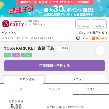
国内最大級の
サロン予約サイト
ブックマーク
ログイン
ゲストさん
ポイントを表示する
ポイントが1%たまる！
ポイントはサロン予約でつかえる！
YOSA PARK KEI 古賀 千鳥
MAP
ﾘﾗｸ
ｴｽﾃ
ﾘﾌﾚｯｼｭ
空席確認・予約する
メニュー
サロン情報
トップ
スタッフ
口コミ
サロン平均
5.00
10件以下の口コミの平均点です。