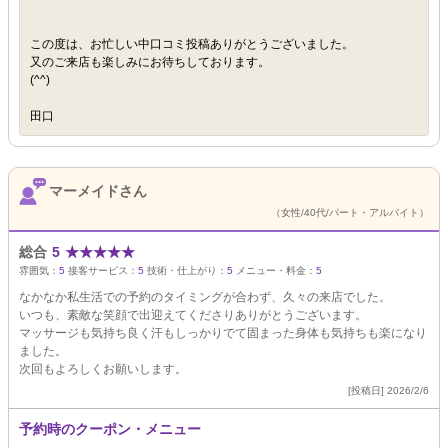
この度は、お忙しい中口コミ投稿ありがとうございました。
又のご来店も楽しみにお待ちしております。
(^^)
田口
マーメイドさん
（女性/40代/パート・アルバイト）
総合
5
★
★
★
★
★
雰囲気：
5
接客サービス：
5
技術・仕上がり：
5
メニュー・料金：
5
なかなか私生活での予約のタイミングが合わず、久々の来店でした。
いつも、素敵な笑顔で出迎えてくださりありがとうございます。
マッサージも気持ち良く汗もしっかりでて固まった身体も気持ちも楽になり
ました。
次回もよろしくお願いします。
[投稿日] 2026/2/6
予約時のクーポン・メニュー