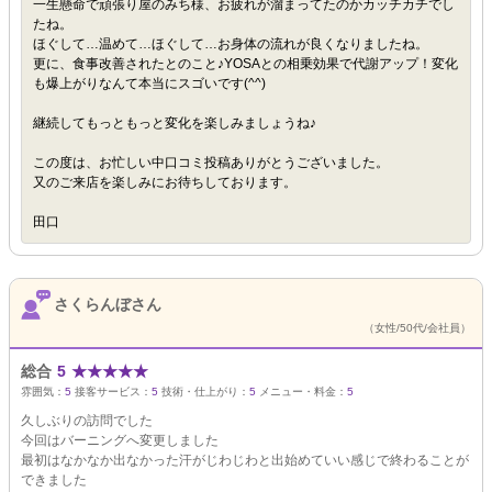
一生懸命で頑張り屋のみち様、お疲れが溜まってたのかカッチカチでし
たね。
ほぐして…温めて…ほぐして…お身体の流れが良くなりましたね。
更に、食事改善されたとのこと♪YOSAとの相乗効果で代謝アップ！変化
も爆上がりなんて本当にスゴいです(^^)
継続してもっともっと変化を楽しみましょうね♪
この度は、お忙しい中口コミ投稿ありがとうございました。
又のご来店を楽しみにお待ちしております。
田口
さくらんぼさん
（女性/50代/会社員）
総合
5
★
★
★
★
★
雰囲気：
5
接客サービス：
5
技術・仕上がり：
5
メニュー・料金：
5
久しぶりの訪問でした
今回はバーニングへ変更しました
最初はなかなか出なかった汗がじわじわと出始めていい感じで終わることが
できました