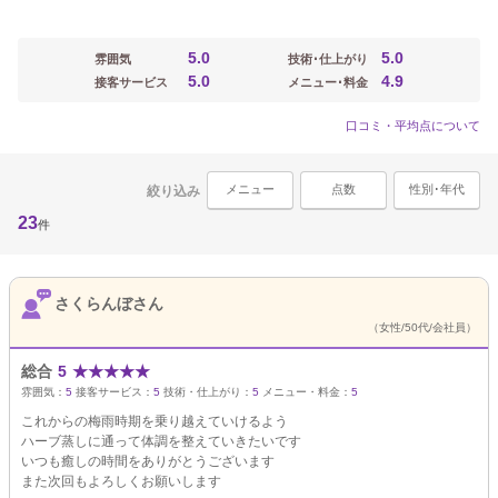
5.0
5.0
雰囲気
技術･仕上がり
5.0
4.9
接客サービス
メニュー･料金
口コミ・平均点について
メニュー
点数
性別･年代
絞り込み
23
件
さくらんぼさん
（女性/50代/会社員）
総合
5
★
★
★
★
★
雰囲気：
5
接客サービス：
5
技術・仕上がり：
5
メニュー・料金：
5
これからの梅雨時期を乗り越えていけるよう
ハーブ蒸しに通って体調を整えていきたいです
いつも癒しの時間をありがとうございます
また次回もよろしくお願いします