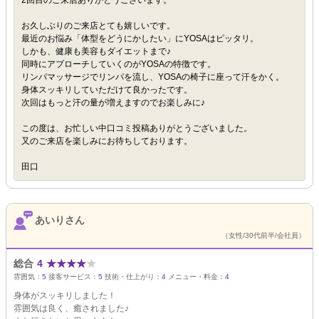
2回目のご来店ありがとうございます。
お久しぶりのご来店とても嬉しいです。
最近のお悩み「体型をどうにかしたい」にYOSAはピッタリ。
しかも、健康も美容もダイエットまで♪
同時にアプローチしていくのがYOSAの特徴です。
リンパマッサージでリンパを流し、YOSAの椅子に座って汗をかく。
身体スッキリしていただけて良かったです。
次回はもっと汗の量が増えますのでお楽しみに♪
この度は、お忙しい中口コミ投稿ありがとうございました。
又のご来店を楽しみにお待ちしております。
田口
あいりさん
（女性/30代前半/会社員）
総合
4
★
★
★
★
★
雰囲気：
5
接客サービス：
5
技術・仕上がり：
4
メニュー・料金：
4
身体がスッキリしました！
雰囲気は良く、癒されました♪