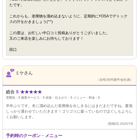
たです。
これからも、老廃物を溜め込まないように、定期的にYOSAでデトック
スの汗をかきましょう(^^)
この度は、お忙しい中口コミ投稿ありがとうございました。
又のご来店を楽しみにお待ちしております！
田口
ミケさん
（女性/30代後半/会社員）
総合
5
★
★
★
★
★
雰囲気：
5
接客サービス：
5
技術・仕上がり：
5
メニュー・料金：
5
半年ぶりです。冬に溜め込んだ老廃物を出しきるにはまだまだですね。夏場
しっかり通わせていただきます！ゴリゴリに凝っているのでほぐしもよろし
くお願いします。
[投稿日] 2025/7/6
予約時のクーポン・メニュー