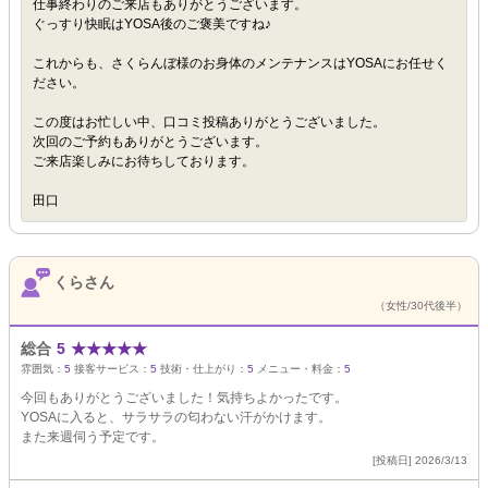
仕事終わりのご来店もありがとうございます。
ぐっすり快眠はYOSA後のご褒美ですね♪
これからも、さくらんぼ様のお身体のメンテナンスはYOSAにお任せく
ださい。
この度はお忙しい中、口コミ投稿ありがとうございました。
次回のご予約もありがとうございます。
ご来店楽しみにお待ちしております。
田口
くらさん
（女性/30代後半）
総合
5
★
★
★
★
★
雰囲気：
5
接客サービス：
5
技術・仕上がり：
5
メニュー・料金：
5
今回もありがとうございました！気持ちよかったです。
YOSAに入ると、サラサラの匂わない汗がかけます。
また来週伺う予定です。
[投稿日] 2026/3/13