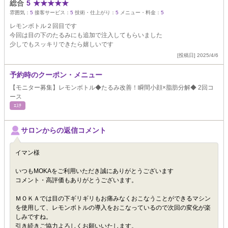
総合
5
★
★
★
★
★
雰囲気：
5
接客サービス：
5
技術・仕上がり：
5
メニュー・料金：
5
レモンボトル２回目です
今回は目の下のたるみにも追加で注入してもらいました
少しでもスッキリできたら嬉しいです
[投稿日] 2025/4/6
予約時のクーポン・メニュー
【モニター募集】レモンボトル◆たるみ改善！瞬間小顔×脂肪分解◆ 2回コ
ース
ｴｽﾃ
サロンからの返信コメント
イマン様
いつもMOKAをご利用いただき誠にありがとうございます
コメント・高評価もありがとうございます。
ＭＯＫＡでは目の下ギリギリもお痛みなくおこなうことができるマシン
を使用して、レモンボトルの導入をおこなっているので次回の変化が楽
しみですね。
引き続きご協力よろしくお願いいたします。