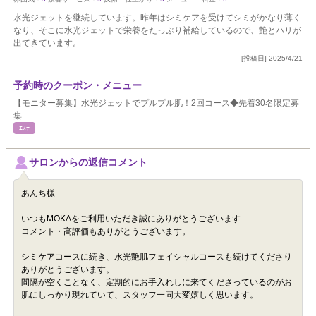
水光ジェットを継続しています。昨年はシミケアを受けてシミがかなり薄く
なり、そこに水光ジェットで栄養をたっぷり補給しているので、艶とハリが
出てきています。
[投稿日] 2025/4/21
予約時のクーポン・メニュー
【モニター募集】水光ジェットでプルプル肌！2回コース◆先着30名限定募
集
ｴｽﾃ
サロンからの返信コメント
あんち様
いつもMOKAをご利用いただき誠にありがとうございます
コメント・高評価もありがとうございます。
シミケアコースに続き、水光艶肌フェイシャルコースも続けてくださり
ありがとうございます。
間隔が空くことなく、定期的にお手入れしに来てくださっているのがお
肌にしっかり現れていて、スタッフ一同大変嬉しく思います。