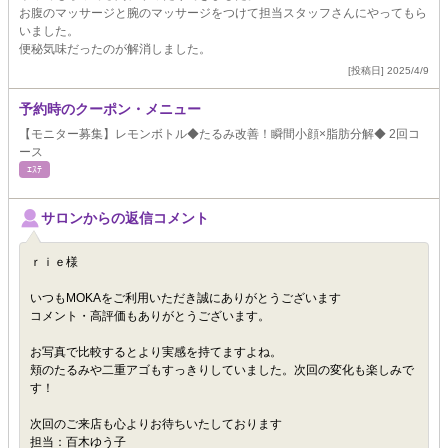
お腹のマッサージと腕のマッサージをつけて担当スタッフさんにやってもら
いました。
便秘気味だったのが解消しました。
[投稿日] 2025/4/9
予約時のクーポン・メニュー
【モニター募集】レモンボトル◆たるみ改善！瞬間小顔×脂肪分解◆ 2回コ
ース
ｴｽﾃ
サロンからの返信コメント
ｒｉｅ様
いつもMOKAをご利用いただき誠にありがとうございます
コメント・高評価もありがとうございます。
お写真で比較するとより実感を持てますよね。
頬のたるみや二重アゴもすっきりしていました。次回の変化も楽しみで
す！
次回のご来店も心よりお待ちいたしております
担当：百木ゆう子