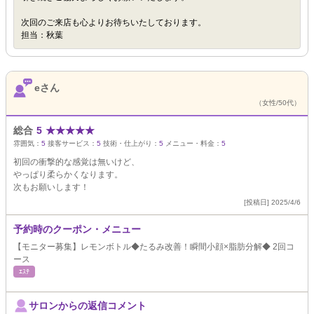
次回のご来店も心よりお待ちいたしております。
担当：秋葉
eさん
（女性/50代）
総合
5
★
★
★
★
★
雰囲気：
5
接客サービス：
5
技術・仕上がり：
5
メニュー・料金：
5
初回の衝撃的な感覚は無いけど、
やっぱり柔らかくなります。
次もお願いします！
[投稿日] 2025/4/6
予約時のクーポン・メニュー
【モニター募集】レモンボトル◆たるみ改善！瞬間小顔×脂肪分解◆ 2回コ
ース
ｴｽﾃ
サロンからの返信コメント