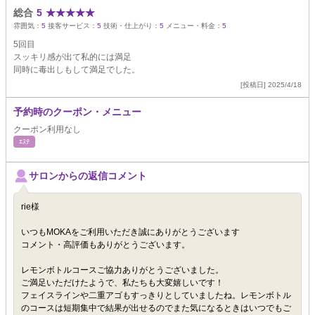
総合
5
★
★
★
★
★
雰囲気：
5
接客サービス：
5
技術・仕上がり：
5
メニュー・料金：
5
5回目
スッキリ感が出て私的には満足
同時に毒出しもして満足でした。
[投稿日] 2025/4/18
予約時のクーポン・メニュー
クーポン利用なし
ｴｽﾃ
サロンからの返信コメント
rie様
いつもMOKAをご利用いただき誠にありがとうございます
コメント・高評価もありがとうございます。
レモンボトルコースご協力ありがとうございました。
ご満足いただけたようで、私たちも大変嬉しいです！
フェイスラインや二重アゴもすっきりとしていましたね。レモンボトル
のコースは短期集中で結果が出せるのでまた気になるときはいつでもご