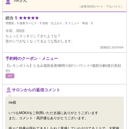
rieさん
（女性/50代/パート・アルバイト）
総合
5
★
★
★
★
★
雰囲気：
5
接客サービス：
5
技術・仕上がり：
5
メニュー・料金：
5
今回、3回目
ちょっとスッキリしてきたような？
首のシワがなくなってるような気がします。
[投稿日] 2025/4/4
予約時のクーポン・メニュー
【レモンボトル】たるみ脂肪改善!瞬間小顔!リバウンド×脂肪分解(後日美顔
付)
ｴｽﾃ
サロンからの返信コメント
rie様
いつもMOKAをご利用いただき誠にありがとうございます
また、コメント・高評価もありがとうございます。
徐々に効果が現れてきましたね！実感していただけてるようで、大変嬉