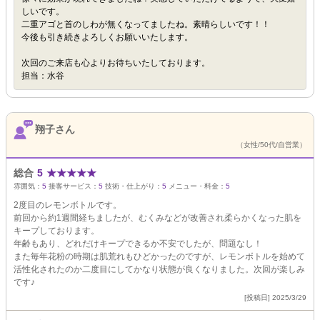
しいです。
二重アゴと首のしわが無くなってましたね。素晴らしいです！！
今後も引き続きよろしくお願いいたします。
次回のご来店も心よりお待ちいたしております。
担当：水谷
翔子さん
（女性/50代/自営業）
総合
5
★
★
★
★
★
雰囲気：
5
接客サービス：
5
技術・仕上がり：
5
メニュー・料金：
5
2度目のレモンボトルです。
前回から約1週間経ちましたが、むくみなどが改善され柔らかくなった肌を
キープしております。
年齢もあり、どれだけキープできるか不安でしたが、問題なし！
また毎年花粉の時期は肌荒れもひどかったのですが、レモンボトルを始めて
活性化されたのか二度目にしてかなり状態が良くなりました。次回が楽しみ
です♪
[投稿日] 2025/3/29