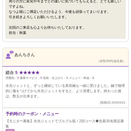
周りの方に変化や今までとの違いに気づいてもらえると、とても嬉しい
ですよね。
なつよ様にご満足いただけるよう、今後も頑張ってまいります。
引き続きよろしくお願いいたします。
次回のご来店も心よりお待ちいたしております。
担当：秋葉
あんちさん
（女性/50代/会社員）
総合
5
★
★
★
★
★
雰囲気：
5
接客サービス：
5
技術・仕上がり：
5
メニュー・料金：
5
水光ジェットと、ずっと継続している美容鍼も一緒に受けました。鍼で物理
的に傷をつけてから水光ジェットをすると、より浸透します。終わった後
は、艶玉が出来ます。
[投稿日] 2025/4/21
予約時のクーポン・メニュー
【モニター募集】水光ジェットでプルプル肌！2回コース◆先着30名限定募
集