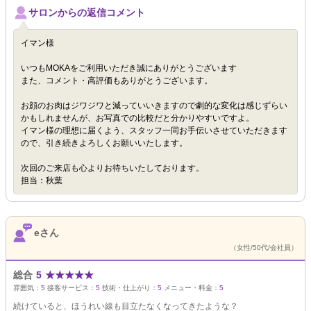
サロンからの返信コメント
イマン様
いつもMOKAをご利用いただき誠にありがとうございます
また、コメント・高評価もありがとうございます。
お顔のお肉はジワジワと減っていいきますので劇的な変化は感じずらい
かもしれませんが、お写真での比較だと分かりやすいですよ。
イマン様の理想に届くよう、スタッフ一同お手伝いさせていただきます
ので、引き続きよろしくお願いいたします。
次回のご来店も心よりお待ちいたしております。
担当：秋葉
eさん
（女性/50代/会社員）
総合
5
★
★
★
★
★
雰囲気：
5
接客サービス：
5
技術・仕上がり：
5
メニュー・料金：
5
続けていると、ほうれい線も目立たなくなってきたような？