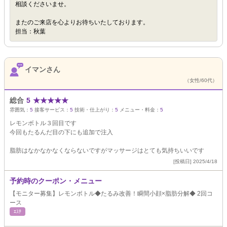
相談くださいませ。
またのご来店を心よりお待ちいたしております。
担当：秋葉
イマンさん
（女性/60代）
総合
5
★
★
★
★
★
雰囲気：
5
接客サービス：
5
技術・仕上がり：
5
メニュー・料金：
5
レモンボトル３回目です
今回もたるんだ目の下にも追加で注入
脂肪はなかなかなくならないですがマッサージはとても気持ちいいです
[投稿日] 2025/4/18
予約時のクーポン・メニュー
【モニター募集】レモンボトル◆たるみ改善！瞬間小顔×脂肪分解◆ 2回コ
ース
ｴｽﾃ