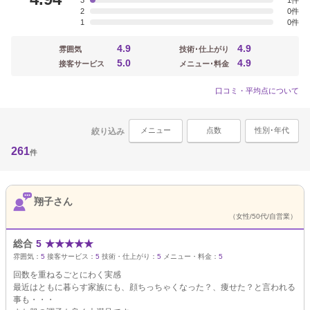
3
1
2
0
1
0
4.9
4.9
雰囲気
技術･仕上がり
5.0
4.9
接客サービス
メニュー･料金
口コミ・平均点について
メニュー
点数
性別･年代
絞り込み
261
件
翔子さん
（女性/50代/自営業）
総合
5
★
★
★
★
★
雰囲気：
5
接客サービス：
5
技術・仕上がり：
5
メニュー・料金：
5
回数を重ねるごとにわく実感
最近はともに暮らす家族にも、顔ちっちゃくなった？、痩せた？と言われる
事も・・・