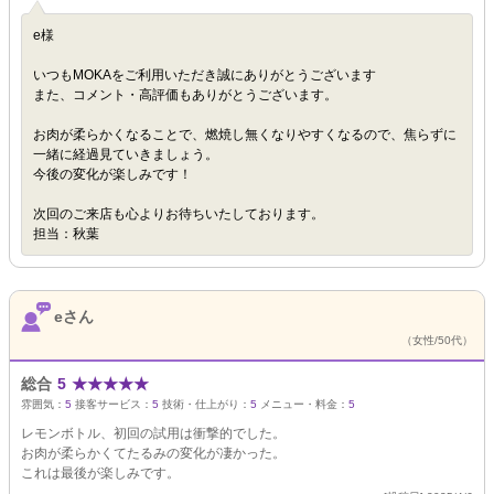
e様
いつもMOKAをご利用いただき誠にありがとうございます
また、コメント・高評価もありがとうございます。
お肉が柔らかくなることで、燃焼し無くなりやすくなるので、焦らずに
一緒に経過見ていきましょう。
今後の変化が楽しみです！
次回のご来店も心よりお待ちいたしております。
担当：秋葉
eさん
（女性/50代）
総合
5
★
★
★
★
★
雰囲気：
5
接客サービス：
5
技術・仕上がり：
5
メニュー・料金：
5
レモンボトル、初回の試用は衝撃的でした。
お肉が柔らかくてたるみの変化が凄かった。
これは最後が楽しみです。