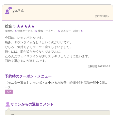
yuさん
（女性/50代）
総合
5
★
★
★
★
★
雰囲気：
5
接客サービス：
5
技術・仕上がり：
5
メニュー・料金：
5
今回は、レモンボトルです。
痛み、ダウンタイムなし！というのがいいです。
むしろ、気持ちよくウトウト寝てしまいました。
帰りには、肌が柔らかくなりツルツルに。
たるんだフェイスラインが少しスッキリしたように思います。
回数を重なるのが楽しみです。
[投稿日] 2025/4/28
予約時のクーポン・メニュー
【モニター募集】レモンボトル◆たるみ改善！瞬間小顔×脂肪分解◆ 2回コ
ース
ｴｽﾃ
サロンからの返信コメント