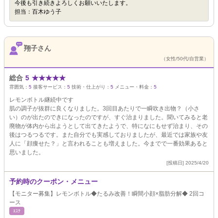
今後も引き続きよろしくお願いいたします。
担当：百木ゆう子
翔子さん
（女性/50代/自営業）
総合
5
★
★
★
★
★
雰囲気：
5
接客サービス：
5
技術・仕上がり：
5
メニュー・料金：
5
レモンボトル継続中です
肌の調子が抜群に良くなりました。3回目あたりで一瞬吹き出物？（小さ
い）のが出たのできになったのですが、すぐ治まりました。聞いてみると老
廃物が体内から出ようとして出てきたようで、特になにもせず治まり、その
後はつるつるです。また自分でも実感しておりましたが、最近では家族や友
人に「顔痩せた？」と言われることも増えました。今までで一番効果あると
思いました。
[投稿日] 2025/4/20
予約時のクーポン・メニュー
【モニター募集】レモンボトル◆たるみ改善！瞬間小顔×脂肪分解◆ 2回コ
ース
ｴｽﾃ