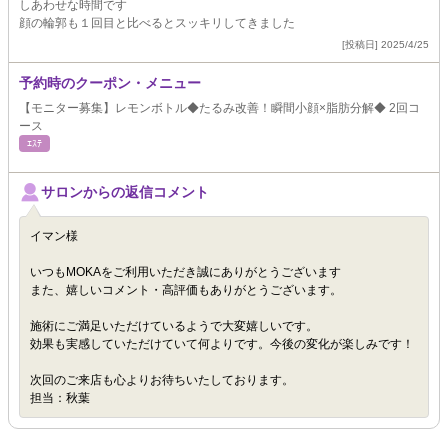
しあわせな時間です
顔の輪郭も１回目と比べるとスッキリしてきました
[投稿日] 2025/4/25
予約時のクーポン・メニュー
【モニター募集】レモンボトル◆たるみ改善！瞬間小顔×脂肪分解◆ 2回コ
ース
ｴｽﾃ
サロンからの返信コメント
イマン様
いつもMOKAをご利用いただき誠にありがとうございます
また、嬉しいコメント・高評価もありがとうございます。
施術にご満足いただけているようで大変嬉しいです。
効果も実感していただけていて何よりです。今後の変化が楽しみです！
次回のご来店も心よりお待ちいたしております。
担当：秋葉