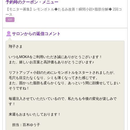
予約時のクーポン・メニュー
【モニター募集】レモンボトル◆たるみ改善！瞬間小顔×脂肪分解◆ 2回コ
ース
ｴｽﾃ
サロンからの返信コメント
翔子さま
いつもMOKAをご利用いただき誠にありがとうございます！
また、嬉しいお言葉と高評価もありがとうございます♪
リフトアップ＋小顔のためにレモンボトルをスタートされましたが、
毛穴も目立たなくなり、シミも薄くなってきた感じです。
また、固かった脂肪も柔らかくなり、あっという間に顔痩せしてしまい
そうですね！
毎週注入させていただいているので、私たちも今後の変化が楽しみで
す！
来週もおまちいたしております！
担当：百木ゆう子