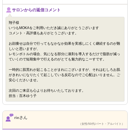
サロンからの返信コメント
翔子様
いつもMOKAをご利用いただき誠にありがとうございます
コメント・高評価もありがとうございます。
お顔痩せは自分で行ってもなかなか効果を実感しにくく継続するのが難
しいと思いますが、
レモンボトルの場合、気になる部分に液剤を導入するだけで脂肪が減っ
ていくので短期集中で行えるのがとても魅力的なこーすです。
一時的に肌荒れが起こることがまれにございますが、それはむしろお肌
がきれいになりたくて起こしている反応なのでご心配はいりません。ご
安心くださいませ。
次回のご来店も心よりお待ちいたしております。
担当：百木ゆう子
rieさん
（女性/50代/パート・アルバイト）