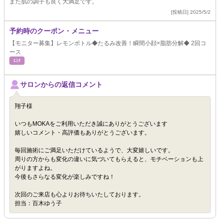
また肌の調子も良く大満足です。
[投稿日] 2025/5/2
予約時のクーポン・メニュー
【モニター募集】レモンボトル◆たるみ改善！瞬間小顔×脂肪分解◆ 2回コ
ース
ｴｽﾃ
サロンからの返信コメント
翔子様
いつもMOKAをご利用いただき誠にありがとうございます
嬉しいコメント・高評価もありがとうございます。
毎回施術にご満足いただけているようで、大変嬉しいです。
周りの方からも変化の違いに気づいてもらえると、モチベーションも上
がりますよね。
今後もさらなる変化が楽しみですね！
次回のご来店も心よりお待ちいたしております。
担当：百木ゆう子