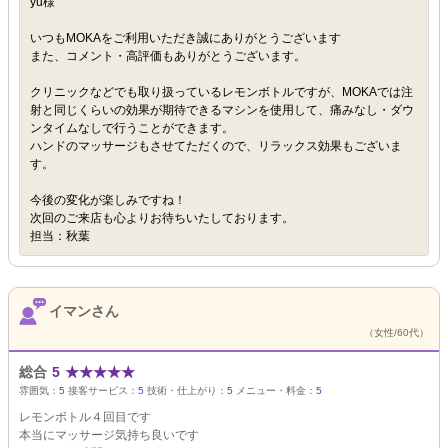
yu様
いつもMOKAをご利用いただき誠にありがとうございます
また、コメント・高評価もありがとうございます。
クリニックなどでも取り扱っているレモンボトルですが、MOKAでは注
射と同じくらいの効果が期待できるマシンを使用して、痛みなし・ダウ
ンタイムなしで行うことができます。
ハンドのマッサージもさせてただくので、リラックス効果もございま
す。
今後の変化が楽しみですね！
次回のご来店も心よりお待ちいたしております。
担当：秋葉
イマンさん
（女性/60代）
総合
5
★
★
★
★
★
雰囲気：
5
接客サービス：
5
技術・仕上がり：
5
メニュー・料金：
5
レモンボトル４回目です
本当にマッサージ気持ち良いです