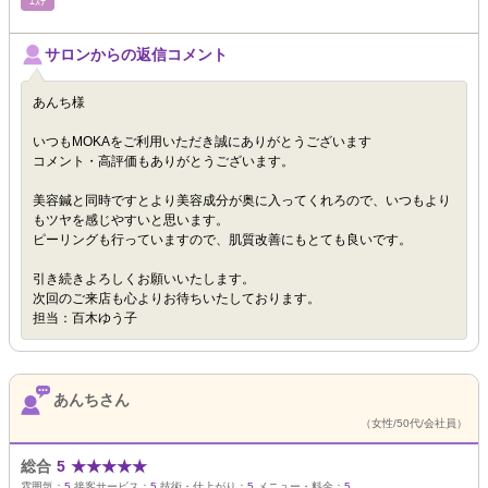
ｴｽﾃ
サロンからの返信コメント
あんち様
いつもMOKAをご利用いただき誠にありがとうございます
コメント・高評価もありがとうございます。
美容鍼と同時ですとより美容成分が奥に入ってくれろので、いつもより
もツヤを感じやすいと思います。
ピーリングも行っていますので、肌質改善にもとても良いです。
引き続きよろしくお願いいたします。
次回のご来店も心よりお待ちいたしております。
担当：百木ゆう子
あんちさん
（女性/50代/会社員）
総合
5
★
★
★
★
★
雰囲気：
5
接客サービス：
5
技術・仕上がり：
5
メニュー・料金：
5