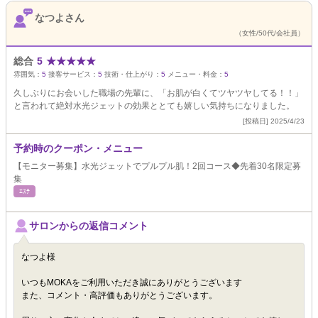
なつよさん
（女性/50代/会社員）
総合
5
★
★
★
★
★
雰囲気：
5
接客サービス：
5
技術・仕上がり：
5
メニュー・料金：
5
久しぶりにお会いした職場の先輩に、「お肌が白くてツヤツヤしてる！！」
と言われて絶対水光ジェットの効果ととても嬉しい気持ちになりました。
[投稿日] 2025/4/23
予約時のクーポン・メニュー
【モニター募集】水光ジェットでプルプル肌！2回コース◆先着30名限定募
集
ｴｽﾃ
サロンからの返信コメント
なつよ様
いつもMOKAをご利用いただき誠にありがとうございます
また、コメント・高評価もありがとうございます。