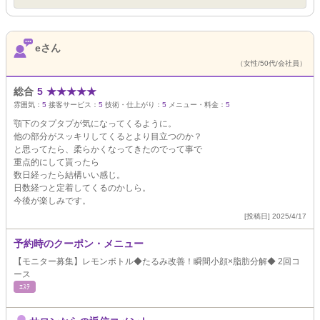
eさん
（女性/50代/会社員）
総合
5
★
★
★
★
★
雰囲気：
5
接客サービス：
5
技術・仕上がり：
5
メニュー・料金：
5
顎下のタプタプが気になってくるように。
他の部分がスッキリしてくるとより目立つのか？
と思ってたら、柔らかくなってきたのでって事で
重点的にして貰ったら
数日経ったら結構いい感じ。
日数経つと定着してくるのかしら。
今後が楽しみです。
[投稿日] 2025/4/17
予約時のクーポン・メニュー
【モニター募集】レモンボトル◆たるみ改善！瞬間小顔×脂肪分解◆ 2回コ
ース
ｴｽﾃ