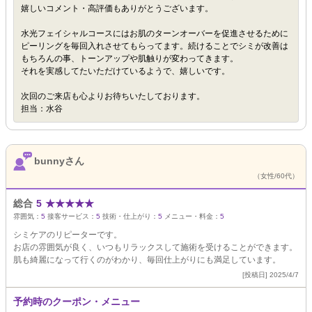
嬉しいコメント・高評価もありがとうございます。
水光フェイシャルコースにはお肌のターンオーバーを促進させるために
ピーリングを毎回入れさせてもらってます。続けることでシミが改善は
もちろんの事、トーンアップや肌触りが変わってきます。
それを実感してたいただけているようで、嬉しいです。
次回のご来店も心よりお待ちいたしております。
担当：水谷
bunnyさん
（女性/60代）
総合
5
★
★
★
★
★
雰囲気：
5
接客サービス：
5
技術・仕上がり：
5
メニュー・料金：
5
シミケアのリピーターです。
お店の雰囲気が良く、いつもリラックスして施術を受けることができます。
肌も綺麗になって行くのがわかり、毎回仕上がりにも満足しています。
[投稿日] 2025/4/7
予約時のクーポン・メニュー