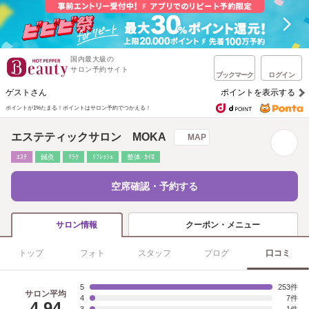
国内最大級の
サロン予約サイト
ブックマーク
ログイン
ゲストさん
ポイントを表示する
ポイントが1%たまる！
ポイントはサロン予約でつかえる！
エステティックサロン MOKA
MAP
ｴｽﾃ
鍼灸
ﾘﾗｸ
ﾘﾌﾚｯｼｭ
整体･ｶｲﾛ
空席確認・予約する
クーポン・メニュー
サロン情報
トップ
フォト
スタッフ
ブログ
口コミ
5
253
サロン平均
4
7
4.94