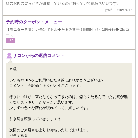
顔のお肉の柔らかさが継続しているのが触っていて気持ちいいです。
[投稿日] 2025/4/17
予約時のクーポン・メニュー
【モニター募集】レモンボトル◆たるみ改善！瞬間小顔×脂肪分解◆ 2回コ
ース
ｴｽﾃ
サロンからの返信コメント
ｅ様
いつもMOKAをご利用いただき誠にありがとうございます
コメント・高評価もありがとうございます。
ほうれい線が目立たなくなってきたのは、恐らくたるんでいたお肉が無
くなりスッキリしたからだと思います。
少しずつ色々な変化が現れていて、嬉しいです。
引き続き頑張っていきましょう！
次回のご来店も心よりお待ちいたしております。
担当：秋葉