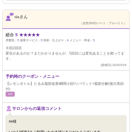
rieさん
（女性/50代/パート・アルバイト）
総合
5
★
★
★
★
★
雰囲気：
5
接客サービス：
5
技術・仕上がり：
4
メニュー・料金：
5
今回2回目
変化があるのか？まだわかりませんが、5回目には変化あることを願ってま
す。
[投稿日] 2025/3/29
予約時のクーポン・メニュー
【レモンボトル】たるみ脂肪改善!瞬間小顔!リバウンド×脂肪分解(後日美顔
付)
ｴｽﾃ
サロンからの返信コメント
rie様