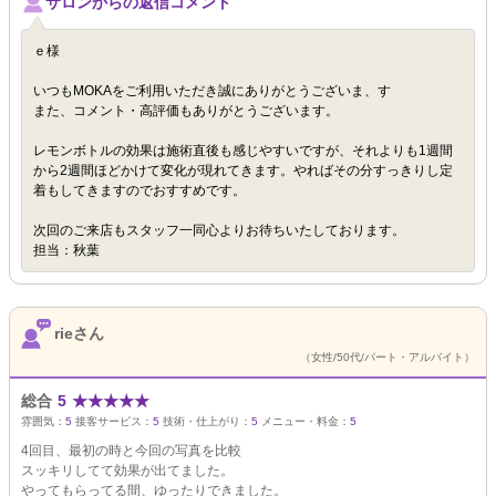
サロンからの返信コメント
ｅ様
いつもMOKAをご利用いただき誠にありがとうございま、す
また、コメント・高評価もありがとうございます。
レモンボトルの効果は施術直後も感じやすいですが、それよりも1週間
から2週間ほどかけて変化が現れてきます。やればその分すっきりし定
着もしてきますのでおすすめです。
次回のご来店もスタッフ一同心よりお待ちいたしております。
担当：秋葉
rieさん
（女性/50代/パート・アルバイト）
総合
5
★
★
★
★
★
雰囲気：
5
接客サービス：
5
技術・仕上がり：
5
メニュー・料金：
5
4回目、最初の時と今回の写真を比較
スッキリしてて効果が出てました。
やってもらってる間、ゆったりできました。