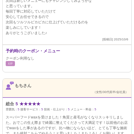
次回は新しいメニューにもチャレンジしてみようかな
と思っています。
毎回丁寧に対応していただけて
安心してお任せできるので
次回もツルツルピカピカに仕上げていただけるのを
楽しみにしています！
ありがとうございました♪
[投稿日] 2025/10/6
予約時のクーポン・メニュー
クーポン利用なし
ｴｽﾃ
もちさん
（女性/30代前半/会社員）
総合
5
★
★
★
★
★
雰囲気：
5
接客サービス：
5
技術・仕上がり：
5
メニュー・料金：
5
スーパーフードwaxを受けました！角質と産毛がなくなりスッキリしまし
た。おでこの生え際まで綺麗に整えてくださって大満足です！以前他のお店
でwaxをした事があるのですが、比べ物にならないほど、とても丁寧な施術
で、また絶対こちらでやろう！と思いました！またよろしくお願いします。