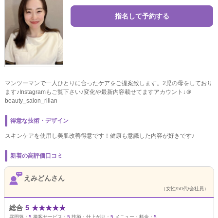
指名して予約する
マンツーマンで一人ひとりに合ったケアをご提案致します。2児の母をしており
ます♪Instagramもご覧下さい♪変化や最新内容載せてますアカウント↓＠
beauty_salon_rilian
得意な技術・デザイン
スキンケアを使用し美肌改善得意です！健康も意識した内容が好きです♪
新着の高評価口コミ
えみどんさん
（女性/50代/会社員）
総合
5
★
★
★
★
★
雰囲気：
5
接客サービス：
5
技術・仕上がり：
5
メニュー・料金：
5