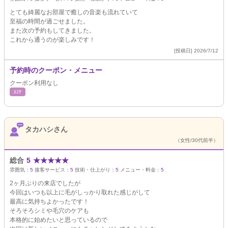
とても綺麗なお部屋で癒しの音楽も流れていて
至福の時間が過ごせました。
また次の予約もしてきました。
これから通うのが楽しみです！
[投稿日] 2026/7/12
予約時のクーポン・メニュー
クーポン利用なし
ｴｽﾃ
タカハシさん
（女性/30代前半）
総合
5
★
★
★
★
★
雰囲気：
5
接客サービス：
5
技術・仕上がり：
5
メニュー・料金：
5
2ヶ月ぶりの来店でしたが
今回はいつも以上に毛がしっかり取れた感じがして
最高に気持ちよかったです！
そろそろシミや毛穴のケアも
本格的に始めたいと思っているので