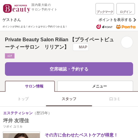
国内最大級の
サロン予約サイト
ブックマーク
ログイン
ゲストさん
ポイントを表示する
ポイントが1%たまる！
ポイントはサロン予約でつかえる！
Private Beauty Salon Rilian 【プライベートビュ
ーティーサロン リリアン】
MAP
ｴｽﾃ
空席確認・予約する
メニュー
サロン情報
トップ
スタッフ
口コミ
エステティシャン
（歴15年）
坪井 友理佳
ツボイ ユリカ
その方に合わせたベストケアが得意！