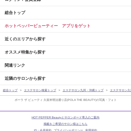
総合トップ
ホットペッパービューティー アプリをゲット
近くのエリアから探す
オススメ特集から探す
関連リンク
近隣のサロンから探す
総合トップ
エステサロン検索トップ
エステサロン九州・沖縄トップ
エステサロン久
ポーラ ザ ビューティ 久留米明治通り店(POLA THE BEAUTY)の写真・フォト
HOT PEPPER Beautyとサロンボード導入のご案内
掲載をご希望のサロン様はこちら
ID・会員規約
プライバシーポリシー
利用規約