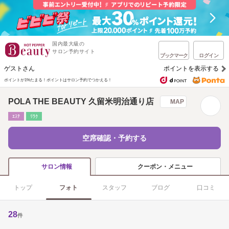
国内最大級の
サロン予約サイト
ブックマーク
ログイン
ゲストさん
ポイントを表示する
ポイントが1%たまる！
ポイントはサロン予約でつかえる！
POLA THE BEAUTY 久留米明治通り店
MAP
ｴｽﾃ
ﾘﾗｸ
空席確認・予約する
クーポン・メニュー
サロン情報
トップ
フォト
スタッフ
ブログ
口コミ
28
件