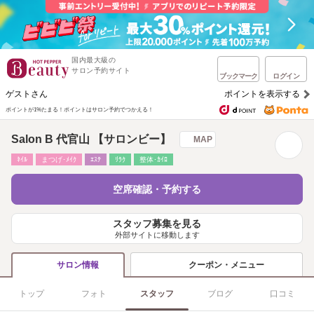
国内最大級の
サロン予約サイト
ブックマーク
ログイン
ゲストさん
ポイントを表示する
ポイントが1%たまる！
ポイントはサロン予約でつかえる！
Salon B 代官山 【サロンビー】
MAP
ﾈｲﾙ
まつげ･ﾒｲｸ
ｴｽﾃ
ﾘﾗｸ
整体･ｶｲﾛ
空席確認・予約する
スタッフ募集を見る
外部サイトに移動します
クーポン・メニュー
サロン情報
トップ
フォト
スタッフ
ブログ
口コミ