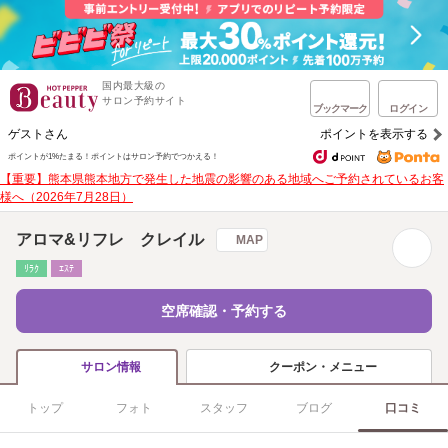
国内最大級の
サロン予約サイト
ブックマーク
ログイン
ゲストさん
ポイントを表示する
ポイントが1%たまる！
ポイントはサロン予約でつかえる！
【重要】熊本県熊本地方で発生した地震の影響のある地域へご予約されているお客
様へ（2026年7月28日）
アロマ&リフレ クレイル
MAP
ﾘﾗｸ
ｴｽﾃ
空席確認・予約する
クーポン・メニュー
サロン情報
トップ
フォト
スタッフ
ブログ
口コミ