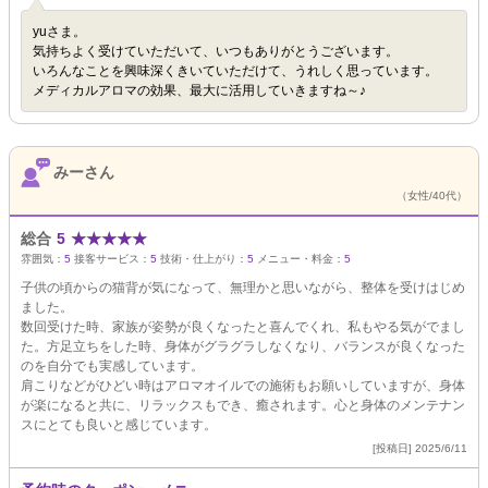
yuさま。
気持ちよく受けていただいて、いつもありがとうございます。
いろんなことを興味深くきいていただけて、うれしく思っています。
メディカルアロマの効果、最大に活用していきますね～♪
みーさん
（女性/40代）
総合
5
★
★
★
★
★
雰囲気：
5
接客サービス：
5
技術・仕上がり：
5
メニュー・料金：
5
子供の頃からの猫背が気になって、無理かと思いながら、整体を受けはじめ
ました。
数回受けた時、家族が姿勢が良くなったと喜んでくれ、私もやる気がでまし
た。方足立ちをした時、身体がグラグラしなくなり、バランスが良くなった
のを自分でも実感しています。
肩こりなどがひどい時はアロマオイルでの施術もお願いしていますが、身体
が楽になると共に、リラックスもでき、癒されます。心と身体のメンテナン
スにとても良いと感じています。
[投稿日] 2025/6/11