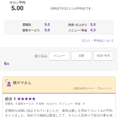
サロン平均
5.00
10件以下の口コミの平均点です。
5.0
5.0
雰囲気
技術･仕上がり
5.0
4.3
接客サービス
メニュー･料金
口コミ・平均点について
メニュー
点数
性別･年代
絞り込み
6
件
サロンPick Up
桃ママさん
（女性/40代/パート・アルバイト）
総合
5
★
★
★
★
★
雰囲気：
5
接客サービス：
5
技術・仕上がり：
5
メニュー・料金：
5
定期的な頭痛に悩まされていましたが、最初は癒しを求めてクレイルの予約
をとりました。初めての施術は緊張してて、さらに人見知りで自分の事を他