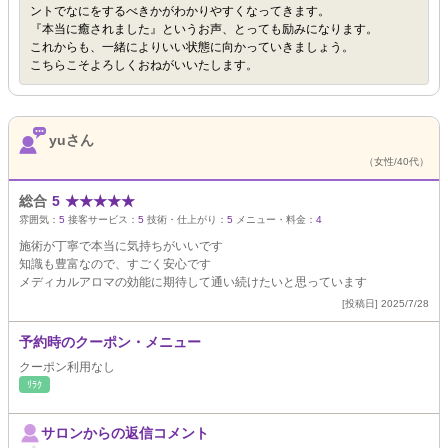
ントでなにをするべきかがわかりやすくなってきます。
『本当に癒されました』というお声、とっても励みになります。
これからも、一緒によりいい状態に向かっていきましょう。
こちらこそよろしくおねがいいたします。
yuさん
（女性/40代）
総合
5
★
★
★
★
★
雰囲気：
5
接客サービス：
5
技術・仕上がり：
5
メニュー・料金：
4
施術が丁寧で本当に気持ちがいいです
知識も豊富なので、すごく安心です
メディカルアロマの効能に期待して通い続けたいと思っています
[投稿日] 2025/7/28
予約時のクーポン・メニュー
クーポン利用なし
ﾘﾗｸ
サロンからの返信コメント