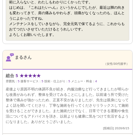
術に入らないと、わたしもわかりにくかったです。
はじめは、『これはたいへん』というかんじでしたが、最近は脚の向き
も変わってきて、肩の痛みもやわらぎ、頭痛がなくなったのも、ほんと
うによかったですね。
メンテナンスをしていきながら、完全元気で保てるように、これからも
おてつだいさせていただけるとうれしいです。
よろしくお願いいたします。
まるさん
（女性/30代後半）
総合
5
★
★
★
★
★
雰囲気：
5
接客サービス：
5
技術・仕上がり：
5
メニュー・料金：
4
産後より原因不明の体調不良が続き、内服治療など行ってきましたが明らか
な改善がみられず、整体を受けてみることにしました。以前違う所で受けた
整体で痛みが強かったため、正直不安がありましたが、先生は親身になって
よく話を聞いてくださり、丁寧な施術を行ってくださりリラックスして施術
を受けることができました。また施術だけでなく、日常でできる運動や食生
活についてもアドバイスを頂き、以前よりも健康に気をつけて生活するよう
になりました。ありがとうございました。
[投稿日] 2026/6/15