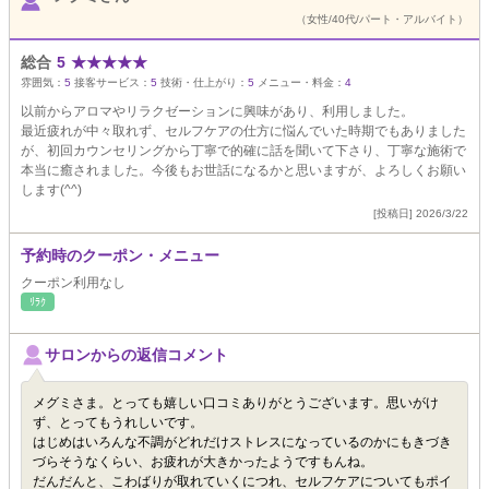
（女性/40代/パート・アルバイト）
総合
5
★
★
★
★
★
雰囲気：
5
接客サービス：
5
技術・仕上がり：
5
メニュー・料金：
4
以前からアロマやリラクゼーションに興味があり、利用しました。
最近疲れが中々取れず、セルフケアの仕方に悩んでいた時期でもありました
が、初回カウンセリングから丁寧で的確に話を聞いて下さり、丁寧な施術で
本当に癒されました。今後もお世話になるかと思いますが、よろしくお願い
します(^^)
[投稿日] 2026/3/22
予約時のクーポン・メニュー
クーポン利用なし
ﾘﾗｸ
サロンからの返信コメント
メグミさま。とっても嬉しい口コミありがとうございます。思いがけ
ず、とってもうれしいです。
はじめはいろんな不調がどれだけストレスになっているのかにもきづき
づらそうなくらい、お疲れが大きかったようですもんね。
だんだんと、こわばりが取れていくにつれ、セルフケアについてもポイ