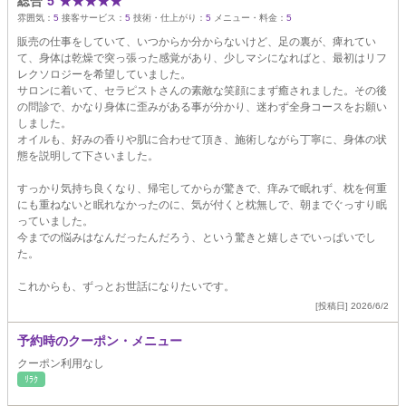
総合
5
★
★
★
★
★
雰囲気：
5
接客サービス：
5
技術・仕上がり：
5
メニュー・料金：
5
販売の仕事をしていて、いつからか分からないけど、足の裏が、痺れてい
て、身体は乾燥で突っ張った感覚があり、少しマシになればと、最初はリフ
レクソロジーを希望していました。
サロンに着いて、セラピストさんの素敵な笑顔にまず癒されました。その後
の問診で、かなり身体に歪みがある事が分かり、迷わず全身コースをお願い
しました。
オイルも、好みの香りや肌に合わせて頂き、施術しながら丁寧に、身体の状
態を説明して下さいました。
すっかり気持ち良くなり、帰宅してからが驚きで、痒みで眠れず、枕を何重
にも重ねないと眠れなかったのに、気が付くと枕無しで、朝までぐっすり眠
っていました。
今までの悩みはなんだったんだろう、という驚きと嬉しさでいっぱいでし
た。
これからも、ずっとお世話になりたいです。
[投稿日] 2026/6/2
予約時のクーポン・メニュー
クーポン利用なし
ﾘﾗｸ