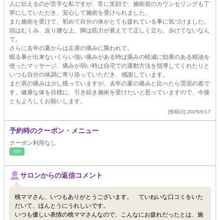
人に伝えるのが苦手な私ですが、常に笑顔で、施術前のカウンセリングも丁
寧にしていただき、安心して施術を受けられました。
また施術を受けて、初めて自分の体がとても疲れている事に気づけました。
頭はむくみ、反り腰な上、脚は筋力が衰えてて正しく立ち、歩けてないなん
て。
さらに去年の夏からは左肩の痛みに襲われて。
眠る事が出来ないくらい強い痛みがある時は痛みの軽減に効果のある精油を
使ったマッサージ、痛みが弱い時は自宅での運動方法を指導してくれたりと
いつも自分の体調に寄り添っていただき、感謝しています。
まだ肩の痛みは少し残っていますが、去年の夏の痛みと比べたら雲泥の差で
す。健康な体を目標に、引き続き施術を受けたいと思っていますので、今後
ともよろしくお願いします。
[投稿日] 2025/6/17
予約時のクーポン・メニュー
クーポン利用なし
ﾘﾗｸ
サロンからの返信コメント
桃ママさん、いつもありがとうございます。 ていねいな口コミをいた
だいて、ほんとうにうれしいです。
いつも優しい表情の桃ママさんなので、こんなにお疲れだったとは、施