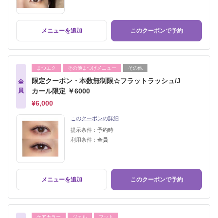
メニューを追加
このクーポンで予約
まつエク
その他まつげメニュー
その他
限定クーポン・本数無制限☆フラットラッシュ/J
全
員
カール限定 ￥6000
¥6,000
このクーポンの詳細
提示条件：
予約時
利用条件：
全員
メニューを追加
このクーポンで予約
ケアカラー
ジェル
フット