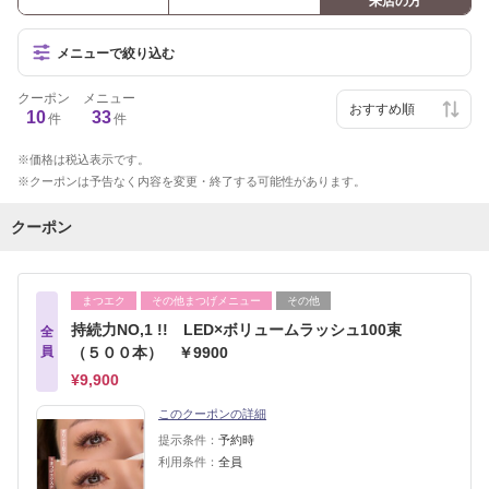
来店の方
メニューで絞り込む
クーポン
メニュー
10
33
件
件
価格は税込表示です。
クーポンは予告なく内容を変更・終了する可能性があります。
クーポン
まつエク
その他まつげメニュー
その他
持続力NO,1 !! LED×ボリュームラッシュ100束
全
員
（５００本） ￥9900
¥9,900
このクーポンの詳細
提示条件：
予約時
利用条件：
全員