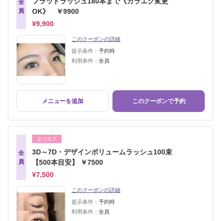
フラットラッシュ180本まで《カラエク変更
全
員
OK》 ￥9900
¥9,900
このクーポンの詳細
提示条件：
予約時
利用条件：
全員
メニューを追加
このクーポンで予約
まつエク
3D～7D・デザインボリュームラッシュ100束
全
員
【500本目安】 ￥7500
¥7,500
このクーポンの詳細
提示条件：
予約時
利用条件：
全員