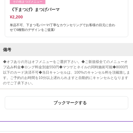
その他まつげメニュー
《下まつげ》まつげパーマ
¥2,200
単品不可、下まつ毛パーマ/丁寧なカウンセリングでお客様の目元に合わ
せて6種類のデザインをご提案/
備考
◆オフありの方はオフメニューをご選択下さい。◆ご新規様全てのメニューオ
フ込み料金◆ロング料金別途550円◆マツゲとネイルの同時施術可能◆8000円
以下のカード決済不可◆当日キャンセルは、100%のキャンセル料を頂戴致しま
す。ご予約のお時間を10分以上遅れられますと自動的にキャンセルとなります
のでご了承下さい。
ブックマークする