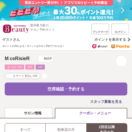
国内最大級の
サロン予約サイト
ブックマーク
ログイン
ゲストさん
ポイントを表示する
ポイントが1%たまる！
ポイントはサロン予約でつかえる！
M ceRisieR
MAP
まつげ･ﾒｲｸ
ﾈｲﾙ
ｴｽﾃ
スマート支払いOK
空席確認・予約する
スタッフ募集を見る
サロン情報
クーポン・メニュー
2回目以降
すべて
初来店の方