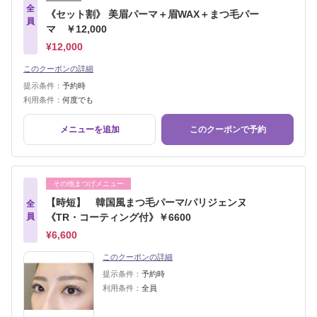
全
《セット割》 美眉パーマ＋眉WAX＋まつ毛パー
員
マ ￥12,000
¥12,000
このクーポンの詳細
提示条件：
予約時
利用条件：
何度でも
メニューを追加
このクーポンで予約
その他まつげメニュー
【時短】 韓国風まつ毛パーマ/パリジェンヌ
全
員
《TR・コーティング付》￥6600
¥6,600
このクーポンの詳細
提示条件：
予約時
利用条件：
全員