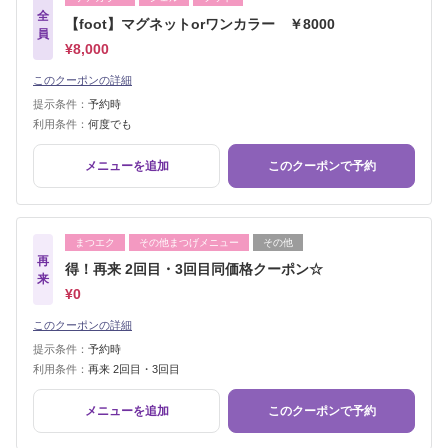
全
【foot】マグネットorワンカラー ￥8000
員
¥8,000
このクーポンの詳細
提示条件：
予約時
利用条件：
何度でも
メニューを追加
このクーポンで予約
まつエク
その他まつげメニュー
その他
再
得！再来 2回目・3回目同価格クーポン☆
来
¥0
このクーポンの詳細
提示条件：
予約時
利用条件：
再来 2回目・3回目
メニューを追加
このクーポンで予約