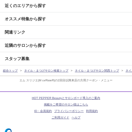
近くのエリアから探す
オススメ特集から探す
関連リンク
近隣のサロンから探す
スタッフ募集
総合トップ
ネイル・まつげサロン検索トップ
ネイル・まつげサロン関西トップ
ネイ
エム スリジエ(M ceRisieR)の2回目以降来店の方用クーポン・メニュー
HOT PEPPER Beautyとサロンボード導入のご案内
掲載をご希望のサロン様はこちら
ID・会員規約
プライバシーポリシー
利用規約
ご利用ガイド
ヘルプ