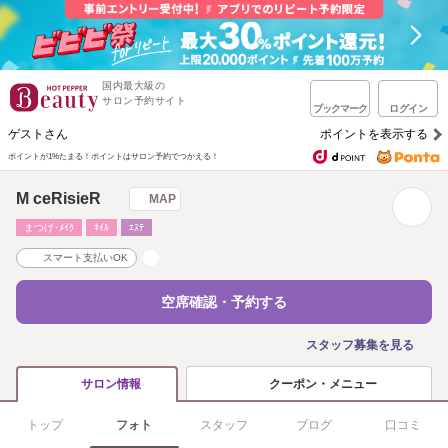
国内最大級の
サロン予約サイト
ブックマーク
ログイン
ゲストさん
ポイントを表示する
ポイントが1%たまる！
ポイントはサロン予約でつかえる！
M ceRisieR
MAP
まつげ･ﾒｲｸ
ﾈｲﾙ
ｴｽﾃ
スマート支払いOK
空席確認・予約する
スタッフ募集を見る
クーポン・メニュー
サロン情報
トップ
フォト
スタッフ
ブログ
口コミ