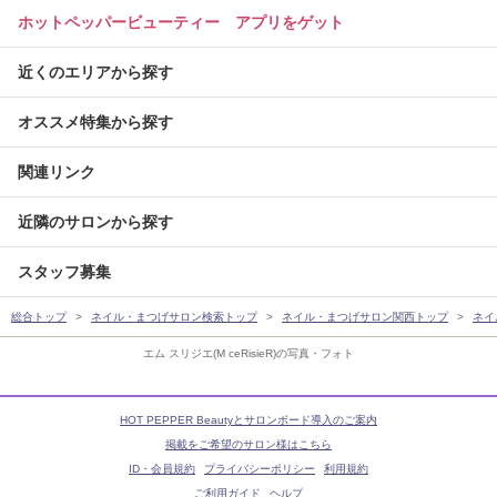
ホットペッパービューティー アプリをゲット
近くのエリアから探す
オススメ特集から探す
関連リンク
近隣のサロンから探す
スタッフ募集
総合トップ
ネイル・まつげサロン検索トップ
ネイル・まつげサロン関西トップ
ネイ
エム スリジエ(M ceRisieR)の写真・フォト
HOT PEPPER Beautyとサロンボード導入のご案内
掲載をご希望のサロン様はこちら
ID・会員規約
プライバシーポリシー
利用規約
ご利用ガイド
ヘルプ