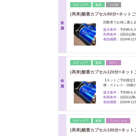
ボディケア
酸素
その他
(再来)酸素カプセル90分+ネット
回数券でお得に通えま
全
員
提示条件：
予約時＆
利用条件：
2回目以降
有効期限：
2026年1
ボディケア
酸素
ボディ
(再来)酸素カプセル120分+ネッ
【ネットご予約限定
全
痛・ストレス・頭痛
員
提示条件：
予約時＆
利用条件：
2回目以降
有効期限：
2026年1
ボディケア
酸素
フェイシャル
(再来)酸素カプセル180分+ネッ