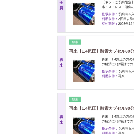
【ネットご予約限定
全
痛・ストレス・頭痛
員
提示条件：
予約時＆
利用条件：
2回目以降
有効期限：
2026年1
酸素
再来【1.4気圧】酸素カプセル60
再来 1.4気圧の方
再
の解消に♪お電話での
来
提示条件：
予約時＆
利用条件：
再来
酸素
再来【1.4気圧】酸素カプセル90
再来 1.4気圧の方
再
の解消に♪お電話での
来
提示条件：
予約時＆
利用条件：
再来