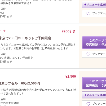
のお悩みを酸素補給で解消！
メニューを追加
入店時
の方
ブックマー
2月31日まで
ンです
¥200引き
店で200円OFFネットご予約限定
このクーポ
空席確認・予
こちらはメニューを追加してご予約ください。またご予約の際は1
いします。回数券ご利用のお客様には15分延長いたします。
入店時
ブックマー
上でご利用。ネットご予約限定
8月31日まで
¥2,500
このクーポ
素カプセル 60分2,500円
空席確認・予
ルで就活や試験勉強の集中力向上や逆にリラックスしたい方にお勧
届けて疲れ知らずに！
メニューを追加
入店時
学生の学生証提示
ブックマー