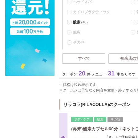
ヘッドスパ
カイロプラクティック
酸素
（48）
鍼灸
その他
すべて
初来店の
20
31
クーポン
件 メニュー
件 あります
価格は税込表示です。
クーポンは予告なく内容を変更・終了する可
リラコラ(RILACOLLA)のクーポン
ボディケア
酸素
その他
(再来)酸素カプセル60分＋ネット
【ネットご予約限定
全