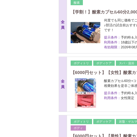
酸素
【学割！】酸素カプセル60分2,00
何度でも同じ価格で
全
♪部活の試合前おすす
員
です！
提示条件：
予約時＆
利用条件：
18歳以下
有効期限：
2026年0
ボディトリ
ボディケア
スパ・温浴
【6000円セット】【女性】酸素
酸素カプセル60分+
全
相乗効果を是非ご体感
員
提示条件：
予約時＆
利用条件：
女性限定
ボディトリ
ボディケア
岩盤・ゲル
ボディ
【6000円セット】【男性】酸素