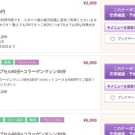
¥2,000
このクーポ
0円
空席確認・予
ご利用可能です。スポーツ後の疲労回復に是非ご利用くださいませ
めです！数人でもOKです☆ご好評につき7月までお得な特典付き
メニューを追加
入店時
ブックマー
の方
8月31日まで
¥6,000
酸素
フェイシャル
このクーポ
カプセル60分+コラーゲンマシン30分
空席確認・予
コラーゲンマシン30分1回ずつのセットコースを6000円でご提供！
ください♪
メニューを追加
入店時
ブックマー
¥6,000
マ
スパ・温浴
酸素
フェイシャル
このクーポ
カプセル60分+コラーゲンマシン30分
空席確認・予