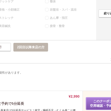
フットケア
整体
骨格・小顔矯正
岩盤浴・スパ・温浴
ストレッチ
あん摩・指圧
美容鍼灸
接骨・整骨
方
2回目以降来店の方
能性があります。
¥2,990
このクーポ
ご予約で5分延長
空席確認・予
】再来店は5分延長サービス！疲労・睡眠不足・むくみ肩こり腰