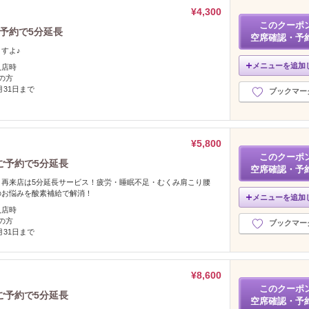
¥4,300
このクーポ
ご予約で5分延長
空席確認・予
すよ♪
メニューを追加
入店時
の方
2月31日まで
ブックマー
¥5,800
このクーポ
トご予約で5分延長
空席確認・予
】再来店は5分延長サービス！疲労・睡眠不足・むくみ肩こり腰
のお悩みを酸素補給で解消！
メニューを追加
入店時
の方
ブックマー
2月31日まで
¥8,600
このクーポ
トご予約で5分延長
空席確認・予