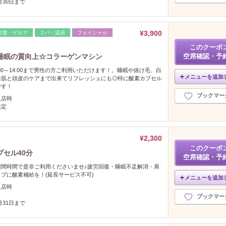
9月30日まで
¥3,900
岩盤・ゲルマ
スパ・温浴
フェイシャル
このクーポ
睡眠の質向上☆コラーゲンマシン
空席確認・予
00～14:00まで男性の方ご利用いただけます！。睡眠や抜け毛、白
メニューを追加
お肌と頭皮のケアまで出来てリフレッシュにも◎特に酸素カプセル
です！
ブックマー
入店時
限定
¥2,300
このクーポ
セル40分
空席確認・予
隙間時間で是非ご利用くださいませ♪疲労回復・睡眠不足解消・肩
プに酸素補給を！(延長サービス不可)
メニューを追加
入店時
ブックマー
2月31日まで