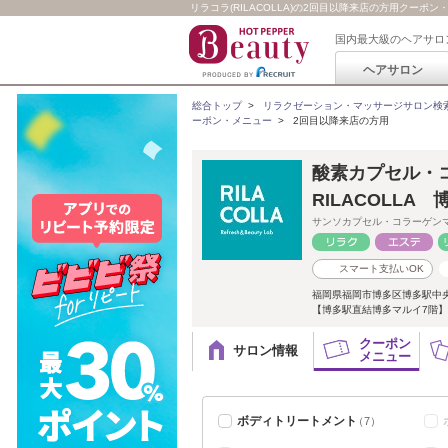
リラコラ(RILACOLLA)の2回目以降来店の方用クーポン
国内最大級のヘアサロ
ヘアサロン
総合トップ
>
リラクゼーション・マッサージサロン検
ーポン・メニュー
>
2回目以降来店の方用
酸素カプセル・
RILACOLLA
サンソカプセル・コラーゲン
スマート支払いOK
福岡県福岡市博多区博多駅中
【博多駅直結博多マルイ7階】2
クーポン
サロン情報
メニュー
ボディトリートメント
（7）