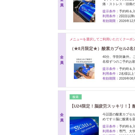
痛・ストレス・頭痛
員
提示条件：
予約時＆
利用条件：
2回目以降
有効期限：
2026年1
メニューを選択してご利用いただくクーポ
（★8月限定★）酸素カプセル2名来
40分、学割対象外。
全
名様ずつのご予約お願
員
提示条件：
予約時＆
利用条件：
2名様以
有効期限：
2026年0
酸素
【U24限定！脳疲労スッキリ！】酸
今話題の酸素カプセ
全
めです☆脳に酸素を
員
提示条件：
予約時＆
利用条件：
専門、大