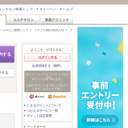
ョンサロン検索トップ
マイページ
ヘルプ
ン
エステサロン
美容クリニック
ージサロン福岡トップ
>
リラコラ(RILACOLLA)
>
ク
ようこそ、ゲストさん。
約する
ログインする
会員登録する（無料）
クする
ホットペッパービューティーなら
1%
ポイントが
たまる！
ためたポイントをつかっておとく
にサロンをネット予約！
たまるポイントについて
つかえるサービス一覧
ポイント設定変更
ブックマーク