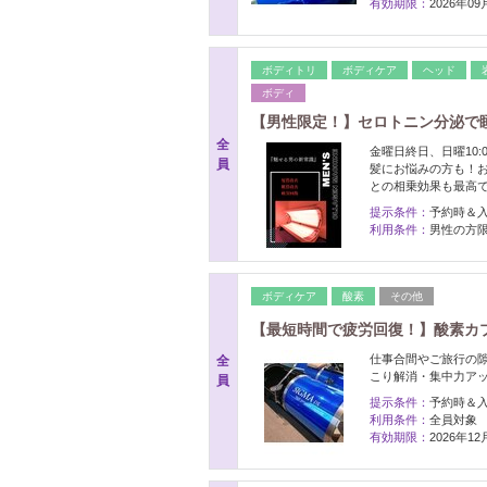
有効期限：
2026年0
ボディトリ
ボディケア
ヘッド
ボディ
【男性限定！】セロトニン分泌で
全
金曜日終日、日曜10:
員
髪にお悩みの方も！
との相乗効果も最高
提示条件：
予約時＆
利用条件：
男性の方
ボディケア
酸素
その他
【最短時間で疲労回復！】酸素カプ
仕事合間やご旅行の
全
こり解消・集中力アッ
員
提示条件：
予約時＆
利用条件：
全員対象
有効期限：
2026年1