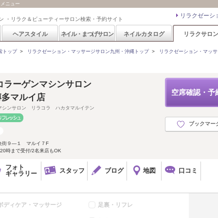
・メニュー
リラクゼーシ
ン ・リラク＆ビューティーサロン検索・予約サイト
ヘアスタイル
ネイル・まつげサロン
ネイルカタログ
リラクサロ
索トップ
>
リラクゼーション・マッサージサロン九州・沖縄トップ
>
リラクゼーション・マッサ
コラーゲンマシンサロン
空席確認・予
 博多マルイ店
マシンサロン リラコラ ハカタマルイテン
ブックマー
央街９―１ マルイ７F
0時まで受付/2名来店もOK
フォト
スタッフ
ブログ
地図
口コミ
ギャラリー
ボディケア・マッサージ
足裏・リフレ