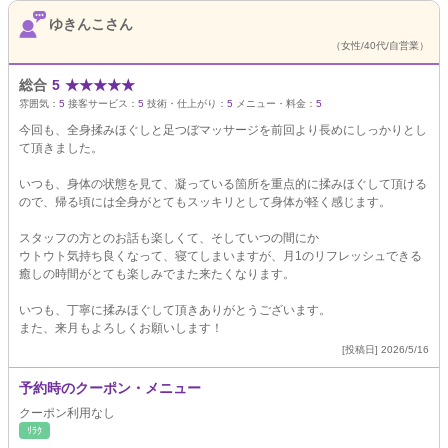
ゆきんこさん
（女性/40代/自営業）
総合
5
★
★
★
★
★
雰囲気：
5
接客サービス：
5
技術・仕上がり：
5
メニュー・料金：
5
今回も、全身揉みほぐしと足つぼマッサージを前回より長めにしっかりとし
て頂きました。
いつも、身体の状態を見て、凝っている箇所を重点的に揉みほぐして頂ける
ので、帰る頃には全身がとてもスッキリとして身体が軽く感じます。
スタッフの方とのお話も楽しくて、そしていつの間にか
ウトウト気持ち良くなって、寝てしまいますが、月1のリフレッシュできる
癒しの時間がとても楽しみでまた来たくなります。
いつも、丁寧に揉みほぐして頂きありがとうございます。
また、来月もよろしくお願いします！
[投稿日] 2026/5/16
予約時のクーポン・メニュー
クーポン利用なし
ﾘﾗｸ