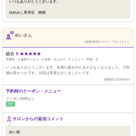
いつもありがとうございます。
ゆめみし草津店 桐畑
めいさん
（女性/40代/パート・アルバイト）
総合
5
★
★
★
★
★
雰囲気：
5
接客サービス：
5
技術・仕上がり：
5
メニュー・料金：
5
いつもありがとうございます。全身の疲れやだるさがなくなりました。力加
減が良かったです。次回は首肩ながしをしたいです。
[投稿日] 2026/5/15
予約時のクーポン・メニュー
クーポン利用なし
ﾘﾗｸ
サロンからの返信コメント
めい様