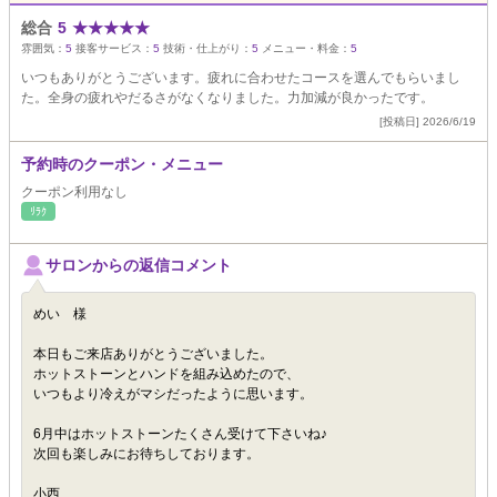
総合
5
★
★
★
★
★
雰囲気：
5
接客サービス：
5
技術・仕上がり：
5
メニュー・料金：
5
いつもありがとうございます。疲れに合わせたコースを選んでもらいまし
た。全身の疲れやだるさがなくなりました。力加減が良かったです。
[投稿日] 2026/6/19
予約時のクーポン・メニュー
クーポン利用なし
ﾘﾗｸ
サロンからの返信コメント
めい 様
本日もご来店ありがとうございました。
ホットストーンとハンドを組み込めたので、
いつもより冷えがマシだったように思います。
6月中はホットストーンたくさん受けて下さいね♪
次回も楽しみにお待ちしております。
小西