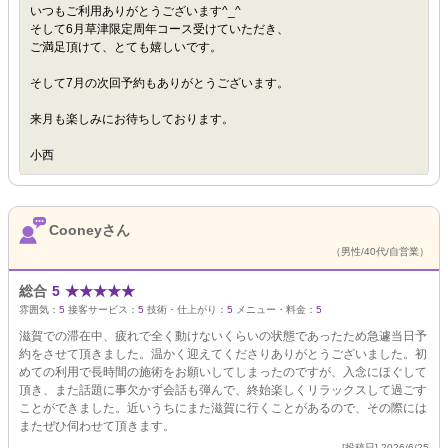
いつもご利用ありがとうございます^_^
そして6月草津限定周年コース受けていただき、
ご満足頂けて、とても嬉しいです。
そして7月の次回予約もありがとうございます。
来月も楽しみにお待ちしております。
小西
Cooneyさん
（男性/40代/自営業）
総合
5
★
★
★
★
★
雰囲気：
5
接客サービス：
5
技術・仕上がり：
5
メニュー・料金：
5
滋賀での滞在中、疲れで全く動けないくらいの状態であったため急遽当日予
約をさせて頂きました。温かく迎えてくださりありがとうございました。初
めての利用で長時間の施術をお願いしてしまったのですが、入念にほぐして
頂き、また話題に事欠かず会話も弾んで、終始楽しくリラックスして過ごす
ことができました。近いうちにまた滋賀に行くことがあるので、その際には
またぜひ伺わせて頂きます。
[投稿日] 2026/6/25