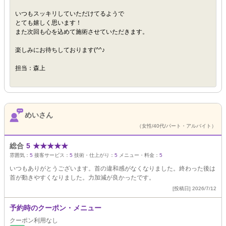
いつもスッキリしていただけてるようで
とても嬉しく思います！
また次回も心を込めて施術させていただきます。
楽しみにお待ちしております(^^♪
担当：森上
めいさん
（女性/40代/パート・アルバイト）
総合
5
★
★
★
★
★
雰囲気：
5
接客サービス：
5
技術・仕上がり：
5
メニュー・料金：
5
いつもありがとうございます。首の違和感がなくなりました。終わった後は
首が動きやすくなりました。力加減が良かったです。
[投稿日] 2026/7/12
予約時のクーポン・メニュー
クーポン利用なし