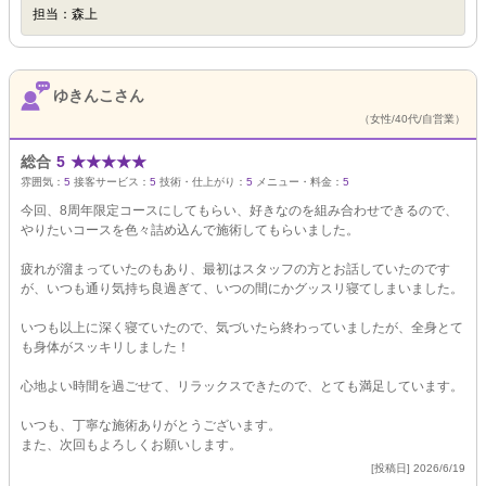
担当：森上
ゆきんこさん
（女性/40代/自営業）
総合
5
★
★
★
★
★
雰囲気：
5
接客サービス：
5
技術・仕上がり：
5
メニュー・料金：
5
今回、8周年限定コースにしてもらい、好きなのを組み合わせできるので、
やりたいコースを色々詰め込んで施術してもらいました。
疲れが溜まっていたのもあり、最初はスタッフの方とお話していたのです
が、いつも通り気持ち良過ぎて、いつの間にかグッスリ寝てしまいました。
いつも以上に深く寝ていたので、気づいたら終わっていましたが、全身とて
も身体がスッキリしました！
心地よい時間を過ごせて、リラックスできたので、とても満足しています。
いつも、丁寧な施術ありがとうございます。
また、次回もよろしくお願いします。
[投稿日] 2026/6/19