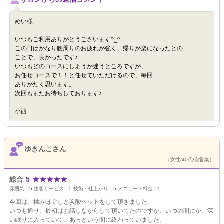
めい様
いつもご利用ありがとうございます^_^
この日はかなり腰周りのお疲れが強く、帰りが楽になったとの
ことで、良かったです♪
いつもどのコースにしようか迷うところですが、
お任せコースで！！と任せていただけるので、毎回
ありがたく思います。
次回もまたお待ちしております♪
小西
ゆきんこさん
（女性/40代/自営業）
総合
5
★
★
★
★
★
雰囲気：
5
接客サービス：
5
技術・仕上がり：
5
メニュー・料金：
5
今回は、揉みほぐしと炭酸ヘッドをして頂きました。
いつも通り、最初はお話しながらして頂いてたのですが、いつの間にか、深
い眠りに入っていて、あっという間に終わっていました。