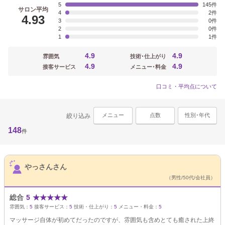
5
145
サロン平均
4
2
4.93
3
0
2
0
1
1
4.9
4.9
雰囲気
技術･仕上がり
4.9
4.9
接客サービス
メニュー･料金
口コミ・平均点について
メニュー
点数
性別･年代
絞り込み
148
件
サロンPick Up
やっさんさん
（男性/50代/会社員）
総合
5
★
★
★
★
★
雰囲気：
5
接客サービス：
5
技術・仕上がり：
5
メニュー・料金：
5
マッサージ自体が初めてだったのですが、雰囲気も含めとても癒された上終