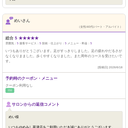
めいさん
（女性/40代/パート・アルバイト）
総合
5
★
★
★
★
★
雰囲気：
5
接客サービス：
5
技術・仕上がり：
5
メニュー・料金：
5
いつもありがとうございます。足がすっきりしました。足の疲れやだるさが
なくなりまました。歩くやすくなりました。また周年のコースを受けたいで
す。
[投稿日] 2026/6/18
予約時のクーポン・メニュー
クーポン利用なし
ﾘﾗｸ
サロンからの返信コメント
めい様
いつもゆめみし草津店をご利用いただき誠にありがとうございます。