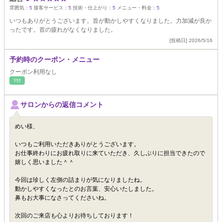
雰囲気：
5
接客サービス：
5
技術・仕上がり：
5
メニュー・料金：
5
いつもありがとうございます。首が動かしやすくなりました。力加減が良か
ったです。首の疲れがなくなりました。
[投稿日] 2026/5/16
予約時のクーポン・メニュー
クーポン利用なし
ﾘﾗｸ
サロンからの返信コメント
めい様、
いつもご利用いただきありがとうございます。
お仕事終わりにお疲れ取りに来ていただき、久しぶりに担当できたので
嬉しく思いました＾＾
今回は珍しく左側の詰まりが気になりましたね。
動かしやすくなったとのお言葉、安心いたしました。
鼻もお大事になさってくださいね。
次回のご来店も心よりお待ちしております！