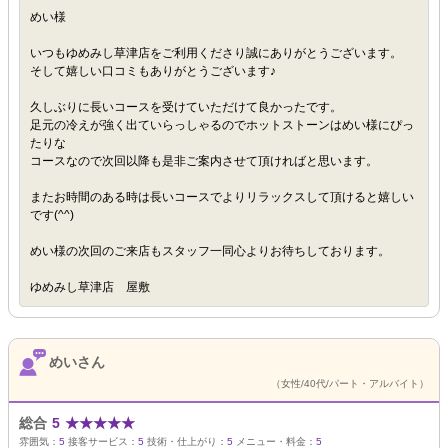
めい様
いつもゆめみし草津店をご利用くださり誠にありがとうございます。
そして嬉しい口コミもありがとうございます♪
久しぶりに長いコースを受けていただけて良かったです。
足元の冷えが強く出ていらっしゃるのでホットストーンはめい様にぴっ
たりな
コースなので次回以降も是非ご案内させて頂ければと思います。
またお時間のある時は長いコースでよりリラックスして頂けると嬉しい
です(^^)
めい様の次回のご来店もスタッフ一同心よりお待ちしております。
ゆめみし草津店 屋敷
めいさん
（女性/40代/パート・アルバイト）
総合
5
★
★
★
★
★
雰囲気：
5
接客サービス：
5
技術・仕上がり：
5
メニュー・料金：
5