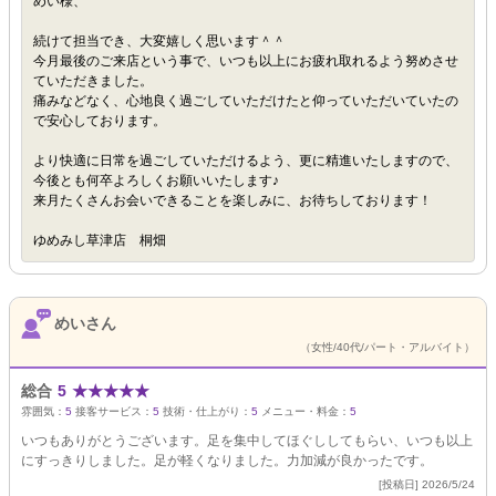
めい様、
続けて担当でき、大変嬉しく思います＾＾
今月最後のご来店という事で、いつも以上にお疲れ取れるよう努めさせ
ていただきました。
痛みなどなく、心地良く過ごしていただけたと仰っていただいていたの
で安心しております。
より快適に日常を過ごしていただけるよう、更に精進いたしますので、
今後とも何卒よろしくお願いいたします♪
来月たくさんお会いできることを楽しみに、お待ちしております！
ゆめみし草津店 桐畑
めいさん
（女性/40代/パート・アルバイト）
総合
5
★
★
★
★
★
雰囲気：
5
接客サービス：
5
技術・仕上がり：
5
メニュー・料金：
5
いつもありがとうございます。足を集中してほぐししてもらい、いつも以上
にすっきりしました。足が軽くなりました。力加減が良かったです。
[投稿日] 2026/5/24