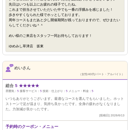
先日はいつも以上にお疲れの様子でしたね。
これまで担当させていただいた中でも一番の浮腫みを感じました！
歩きやすくなられた様でホッとしております。
周年コースもまだあと少し開催期間が残っておりますので、ぜひまたい
らしてくださいね＾＾
めい様のご来店をスタッフ一同お待ちしております！
ゆめみし草津店 坂東
めいさん
（女性/40代/パート・アルバイト）
総合
5
★
★
★
★
★
雰囲気：
5
接客サービス：
5
技術・仕上がり：
5
メニュー・料金：
5
いつもありがとうございます。最適なコースを選んでもらいました。ホット
ストーンで足が温まり、気持ち良かったです。全身の疲れがなくなりまし
た。力加減が良かったです。
[投稿日] 2026/6/13
予約時のクーポン・メニュー