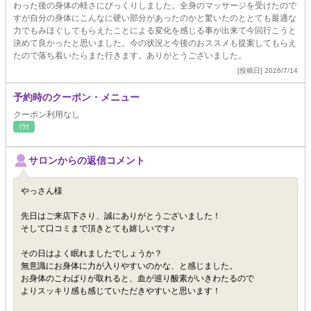
わった後の身体の軽さにびっくりしました。全身のマッサージを受けたので
すが自分の身体にこんなに硬い部分があったのかと驚いたのととても最適な
力でもみほぐしてもらえたことによる変化を感じる事が出来て今回行こうと
決めて良かったと思いました。今の状況と今後のおススメも提案してもらえ
たので落ち着いたらまた行きます。ありがとうございました。
[投稿日] 2026/7/14
予約時のクーポン・メニュー
クーポン利用なし
ﾘﾗｸ
サロンからの返信コメント
やっさん様
先日はご来店下さり、誠にありがとうございました！
そして口コミまで頂きとても嬉しいです♪
その日はよく眠れましたでしょうか？
無意識にお身体に力が入りやすいのかな、と感じました。
お身体のこわばりが取れると、血が巡り酸素がいきわたるので
よりスッキリ感も感じていただきやすいと思います！