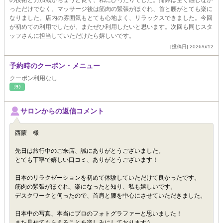
の技術と力加減がちょうど良く、私にぴったりでした。痛みは全く感じなか
っただけでなく、マッサージ後は筋肉の緊張がほぐれ、首と腰がとても楽に
なりました。店内の雰囲気もとても心地よく、リラックスできました。今回
が初めての利用でしたが、またぜひ利用したいと思います。次回も同じスタ
ッフさんに担当していただけたら嬉しいです。
[投稿日] 2026/6/12
予約時のクーポン・メニュー
クーポン利用なし
ﾘﾗｸ
サロンからの返信コメント
西蒙 様
先日は旅行中のご来店、誠にありがとうございました。
とても丁寧で嬉しい口コミ、ありがとうございます！
日本のリラクゼーションを初めて体験していただけて良かったです。
筋肉の緊張がほぐれ、楽になったと知り、私も嬉しいです。
デスクワークと伺ったので、首肩と腰を中心にさせていただきました。
日本中の写真、本当にプロのフォトグラファーと思いました！
また見せてもらえることを楽しみにしております:)