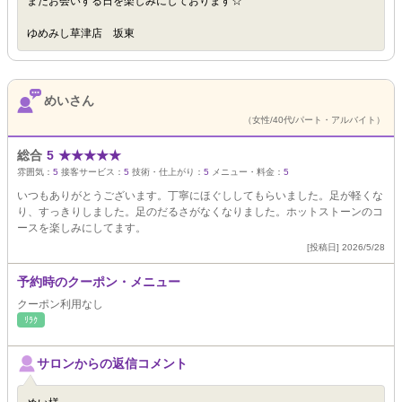
またお会いする日を楽しみにしております☆
ゆめみし草津店 坂東
めいさん
（女性/40代/パート・アルバイト）
総合
5
★
★
★
★
★
雰囲気：
5
接客サービス：
5
技術・仕上がり：
5
メニュー・料金：
5
いつもありがとうございます。丁寧にほぐししてもらいました。足が軽くな
り、すっきりしました。足のだるさがなくなりました。ホットストーンのコ
ースを楽しみにしてます。
[投稿日] 2026/5/28
予約時のクーポン・メニュー
クーポン利用なし
ﾘﾗｸ
サロンからの返信コメント