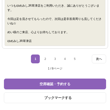
いつもゆめみしJR草津店をご利用いただき、誠にありがとうございま
す。
今回は足を流させてもらったので、次回は是非首肩周りも流してくださ
いね☆
めい様のご来店、心よりお待ちしております。
ゆめみしJR草津店
1
2
3
4
5
次へ
1 / 8ページ
空席確認・予約する
ブックマークする