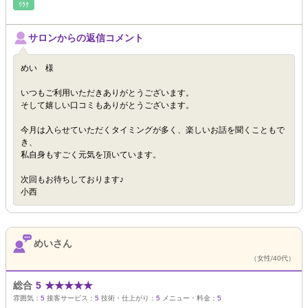
ﾘﾗｸ
サロンからの返信コメント
めい 様
いつもご利用いただきありがとうございます。
そして嬉しい口コミもありがとうございます。
今月は入らせていただくタイミングが多く、楽しいお話を聞くこともで
き、
私自身もすごく元気を頂いています。
次回もお待ちしております♪
小西
めいさん
（女性/40代）
総合
5
★
★
★
★
★
雰囲気：
5
接客サービス：
5
技術・仕上がり：
5
メニュー・料金：
5