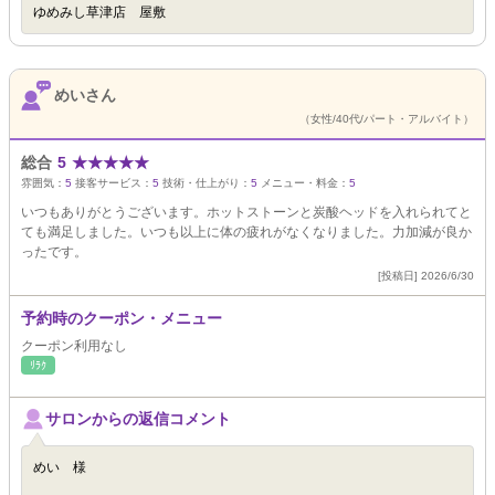
ゆめみし草津店 屋敷
めいさん
（女性/40代/パート・アルバイト）
総合
5
★
★
★
★
★
雰囲気：
5
接客サービス：
5
技術・仕上がり：
5
メニュー・料金：
5
いつもありがとうございます。ホットストーンと炭酸ヘッドを入れられてと
ても満足しました。いつも以上に体の疲れがなくなりました。力加減が良か
ったです。
[投稿日] 2026/6/30
予約時のクーポン・メニュー
クーポン利用なし
ﾘﾗｸ
サロンからの返信コメント
めい 様