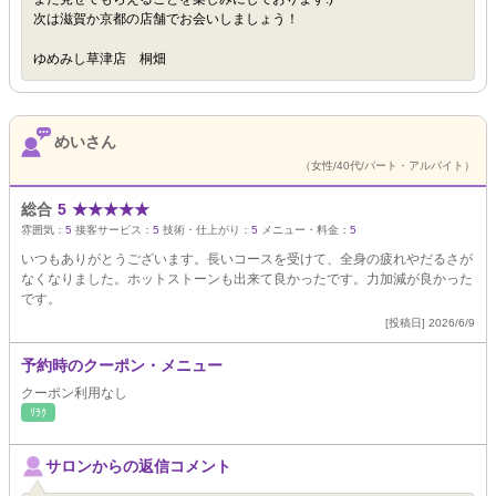
次は滋賀か京都の店舗でお会いしましょう！
ゆめみし草津店 桐畑
めいさん
（女性/40代/パート・アルバイト）
総合
5
★
★
★
★
★
雰囲気：
5
接客サービス：
5
技術・仕上がり：
5
メニュー・料金：
5
いつもありがとうございます。長いコースを受けて、全身の疲れやだるさが
なくなりました。ホットストーンも出来て良かったです。力加減が良かった
です。
[投稿日] 2026/6/9
予約時のクーポン・メニュー
クーポン利用なし
ﾘﾗｸ
サロンからの返信コメント