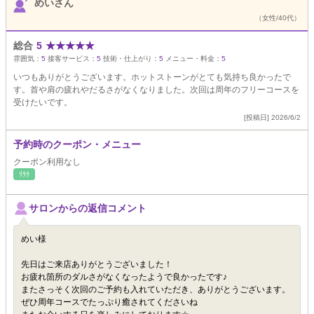
めいさん
（女性/40代）
総合
5
★
★
★
★
★
雰囲気：
5
接客サービス：
5
技術・仕上がり：
5
メニュー・料金：
5
いつもありがとうございます。ホットストーンがとても気持ち良かったで
す。首や肩の疲れやだるさがなくなりました。次回は周年のフリーコースを
受けたいです。
[投稿日] 2026/6/2
予約時のクーポン・メニュー
クーポン利用なし
ﾘﾗｸ
サロンからの返信コメント
めい様
先日はご来店ありがとうございました！
お疲れ箇所のダルさがなくなったようで良かったです♪
またさっそく次回のご予約も入れていただき、ありがとうございます。
ぜひ周年コースでたっぷり癒されてくださいね