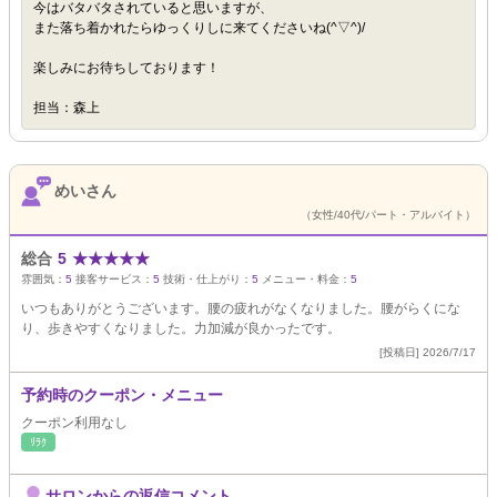
今はバタバタされていると思いますが、
また落ち着かれたらゆっくりしに来てくださいね(^▽^)/
楽しみにお待ちしております！
担当：森上
めいさん
（女性/40代/パート・アルバイト）
総合
5
★
★
★
★
★
雰囲気：
5
接客サービス：
5
技術・仕上がり：
5
メニュー・料金：
5
いつもありがとうございます。腰の疲れがなくなりました。腰がらくにな
り、歩きやすくなりました。力加減が良かったです。
[投稿日] 2026/7/17
予約時のクーポン・メニュー
クーポン利用なし
ﾘﾗｸ
サロンからの返信コメント