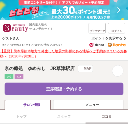
国内最大級の
サロン予約サイト
ブックマーク
ログイン
ゲストさん
ポイントを表示する
ポイントが1%たまる！
ポイントはサロン予約でつかえる！
【重要】熊本県熊本地方で発生した地震の影響のある地域へご予約されているお客
様へ（2026年7月28日）
京の癒処 ゆめみし JR草津駅店
MAP
ﾘﾗｸ
ｴｽﾃ
空席確認・予約する
メニュー
サロン情報
トップ
スタッフ
口コミ