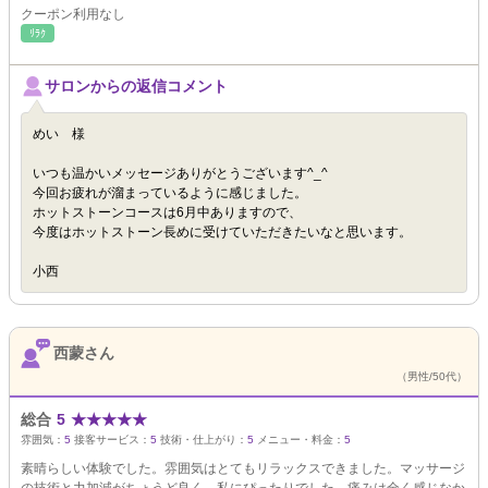
クーポン利用なし
ﾘﾗｸ
サロンからの返信コメント
めい 様
いつも温かいメッセージありがとうございます^_^
今回お疲れが溜まっているように感じました。
ホットストーンコースは6月中ありますので、
今度はホットストーン長めに受けていただきたいなと思います。
小西
西蒙さん
（男性/50代）
総合
5
★
★
★
★
★
雰囲気：
5
接客サービス：
5
技術・仕上がり：
5
メニュー・料金：
5
素晴らしい体験でした。雰囲気はとてもリラックスできました。マッサージ