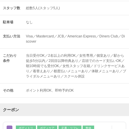
スタッフ数
総数5人(スタッフ5人)
駐車場
なし
支払い方法
Visa／Mastercard／JCB／American Express／Diners Club／Di
scover
こだわり
当日受付OK／2名以上の利用OK／女性専用／個室あり／駅から
条件
徒歩5分以内／2回目以降特典あり／店頭でのカード支払いOK／
朝10時前でも受付OK／女性スタッフ在籍／ドリンクサービスあ
り／着替えあり／都度払いメニューあり／体験メニューあり／ブ
ライダルメニューあり／スクール併設
その他
ポイント利用OK
即時予約OK
クーポン
ボディトリ
ボディケア
足裏・リフレ
整体