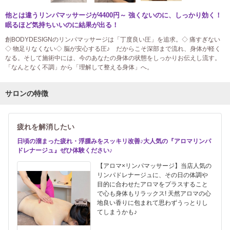
他とは違うリンパマッサージが4400円～ 強くないのに、しっかり効く！
眠るほど気持ちいいのに結果が出る！
創BODYDESIGNのリンパマッサージは「丁度良い圧」を追求。◇ 痛すぎない
◇ 物足りなくない◇ 脳が安心する圧♪ だからこそ深部まで流れ、身体が軽く
なる。そして施術中には、今のあなたの身体の状態をしっかりお伝えし流す。
「なんとなく不調」から「理解して整える身体」へ。
サロンの特徴
疲れを解消したい
日頃の溜まった疲れ・浮腫みをスッキリ改善♪大人気の『アロマリンパ
ドレナージュ』ぜひ体験ください♪
【アロマ×リンパマッサージ】当店人気の
リンパドレナージュに、その日の体調や
目的に合わせたアロマをプラスすること
で心も身体もリラックス! 天然アロマの心
地良い香りに包まれて思わずうっとりし
てしまうかも♪