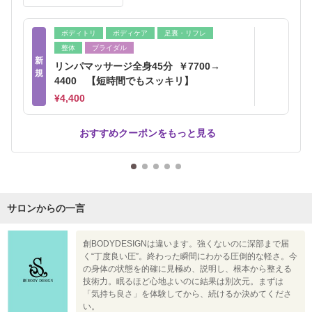
ボディトリ
ボディケア
足裏・リフレ
整体
ブライダル
新
リンパマッサージ全身45分 ￥7700→
規
4400 【短時間でもスッキリ】
¥4,400
おすすめクーポンをもっと見る
サロンからの一言
創BODYDESIGNは違います。強くないのに深部まで届
く“丁度良い圧”。終わった瞬間にわかる圧倒的な軽さ。今
の身体の状態を的確に見極め、説明し、根本から整える
技術力。眠るほど心地よいのに結果は別次元。まずは
「気持ち良さ」を体験してから、続けるか決めてくださ
い。