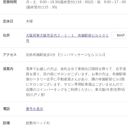
営業時間
月～土 9:00～19:30(最終受付け18：00)日・祝 9:00～17：00
(最終受付け15：30)
定休日
木曜
住所
大阪府東大阪市足代２－１－１ 布施駅前ビル１０１
MAP
号
アクセス
近鉄布施駅徒歩1分 【リンパマッサージならココ♪】
道案内
電車でお越しの方は、改札を出て東南出口階段を降りて、右手道
路を渡り、目の前にサロンがございます。お車の方は、布施駅南
側ロータリー左手に不動産屋さんがあり、隣の布施駅前ビル1階
にサロンがございます。サロン専用駐車場はございませんので、
近隣のコインパーキングをご利用ください。東大阪/今里/生野/石
切/八戸ノ里/
電話
番号を表示
設備
総数4(ベッド4)