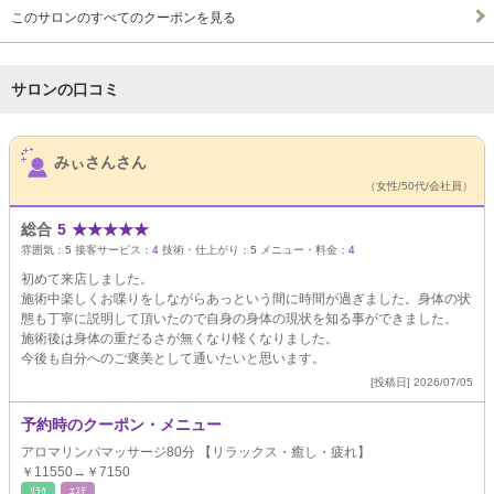
このサロンのすべてのクーポンを見る
サロンの口コミ
サロンPick Up
みぃさんさん
（女性/50代/会社員）
総合
5
★
★
★
★
★
雰囲気：
5
接客サービス：
4
技術・仕上がり：
5
メニュー・料金：
4
初めて来店しました。
施術中楽しくお喋りをしながらあっという間に時間が過ぎました。身体の状
態も丁寧に説明して頂いたので自身の身体の現状を知る事ができました。
施術後は身体の重だるさが無くなり軽くなりました。
今後も自分へのご褒美として通いたいと思います。
[投稿日] 2026/07/05
予約時のクーポン・メニュー
アロマリンパマッサージ80分 【リラックス・癒し・疲れ】
￥11550→￥7150
ﾘﾗｸ
ｴｽﾃ