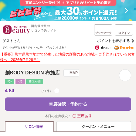
国内最大級の
サロン予約サイト
ブックマーク
ログイン
ゲストさん
ポイントを表示する
ポイントが1%たまる！
ポイントはサロン予約でつかえる！
【重要】熊本県熊本地方で発生した地震の影響のある地域へご予約されているお客
様へ（2026年7月28日）
創BODY DESIGN 布施店
MAP
ﾘﾗｸ
ｴｽﾃ
整体･ｶｲﾛ
4.84
（51件）
空席確認・予約する
空席あり
本日の空席状況：
◯
クーポン・メニュー
サロン情報