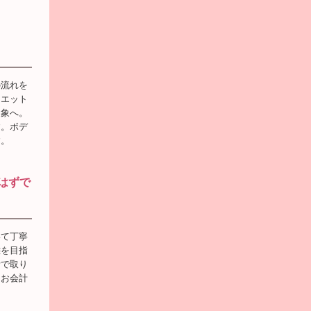
の流れを
イエット
印象へ。
す。ボデ
す。
はずで
いて丁寧
態を目指
活で取り
にお会計