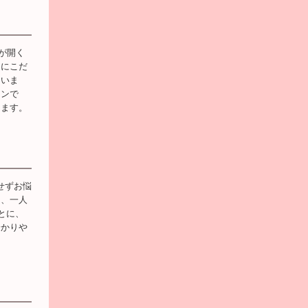
が開く
りにこだ
ていま
ロンで
ります。
せずお悩
し、一人
とに、
分かりや