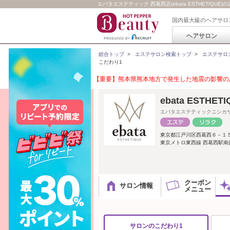
エバタエステティック 西葛西店(ebata ESTHETI
国内最大級のヘアサロ
ヘアサロン
総合トップ
>
エステサロン検索トップ
>
エステサロ
こだわり1
【重要】熊本県熊本地方で発生した地震の影響のあ
ebata ESTHE
エバタエステティックニシカ
東京都江戸川区西葛西６－１
東京メトロ東西線 西葛西駅南
クーポン
サロン情報
メニュー
サロンのこだわり1