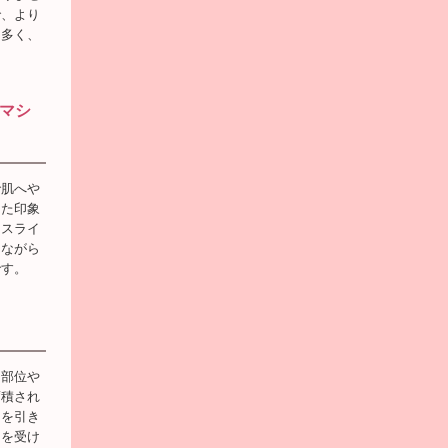
で、より
も多く、
マシ
で肌へや
った印象
イスライ
しながら
です。
る部位や
蓄積され
ンを引き
ジを受け