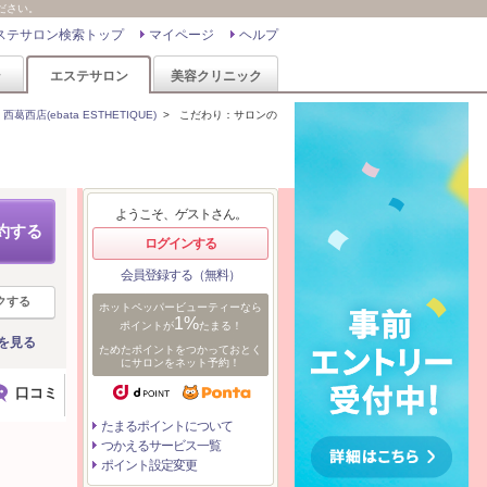
ください。
ステサロン検索トップ
マイページ
ヘルプ
ン
エステサロン
美容クリニック
西店(ebata ESTHETIQUE)
>
こだわり：サロンの
ようこそ、ゲストさん。
約する
ログインする
会員登録する（無料）
クする
ホットペッパービューティーなら
1%
ポイントが
たまる！
を見る
ためたポイントをつかっておとく
にサロンをネット予約！
口コミ
たまるポイントについて
つかえるサービス一覧
ポイント設定変更