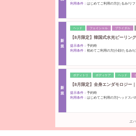
利用条件：
はじめてご利用の方[たるみ/リフ
ヘッド
フェイシャル
ブライダル
【8月限定】韓国式水光ピーリン
新
提示条件：
予約時
規
利用条件：
初めてご利用の方[小顔/たるみ/
ボディトリ
ボディケア
ヘッド
【8月限定】全身エンダモロジー
新
提示条件：
予約時
規
利用条件：
はじめてご利用の方[ヘッドスパ/
エバ