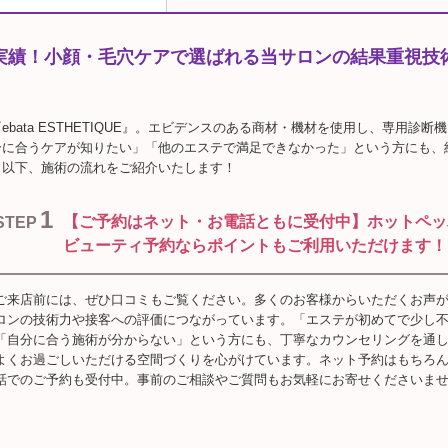
術実績！小顔・毛穴ケアで選ばれる当サロンの結果重視技
bata ESTHETIQUE』。エビデンスのある商材・機材を使用し、専用診断
分に合うケアが知りたい」「他のエステで満足できなかった」という方にも、
。以下、施術の流れをご紹介いたします！
1
【ご予約はネット・お電話ともに受付中】ホットペッ
STEP
ビューティ予約ならポイントもご利用いただけます！
ご来店前には、ぜひ口コミもご覧ください。多くのお客様からいただくお声
ロンの技術力や接客への評価につながっています。「エステが初めてで少し
「自分に合う施術が分からない」という方にも、丁寧なカウンセリングを通
よくお過ごしいただける空間づくりを心がけています。ネット予約はもちろ
話でのご予約も受付中。事前のご相談やご質問もお気軽にお寄せくださいま