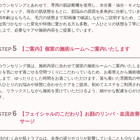
カウンセリングとあわせて、専用の肌診断機を使用し、水分量・油分・キメ
かくチェック。現在の肌状態をもとに、肌悩みの原因を多角的に分析してい
肌年齢はもちろん、毛穴の状態まで3D画像で確認しながらご説明するため、
は気づかなかった変化や特徴に驚かれる方も多数。一人ひとりの状態を丁寧
た上で、必要なケアや施術内容をご提案しています。
5
【ご案内】個室の施術ルームへご案内いたします
STEP
カウンセリング後は、施術内容に合わせて個室の施術ルームへご案内いたし
りを気にせず過ごせる空間づくりにこだわっているため、お着替えから施術
しまで、ゆったりとした時間をお過ごしいただけます。落ち着いた雰囲気の
人ひとりのお悩みや状態に合わせたケアをご提供。初めてエステをご利用さ
も、リラックスしながら施術を受けていただけるよう、細やかな配慮を心が
す。
6
【フェイシャルのこだわり】お顔のリンパ・血流改善
STEP
サージ
顔のむくみや肌トラブルは、全身の巡りやコリが影響していることも少なく