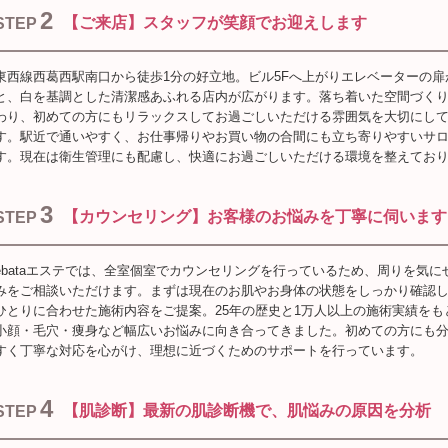
2
【ご来店】スタッフが笑顔でお迎えします
STEP
東西線西葛西駅南口から徒歩1分の好立地。ビル5Fへ上がりエレベーターの扉
と、白を基調とした清潔感あふれる店内が広がります。落ち着いた空間づく
わり、初めての方にもリラックスしてお過ごしいただける雰囲気を大切にし
す。駅近で通いやすく、お仕事帰りやお買い物の合間にも立ち寄りやすいサ
す。現在は衛生管理にも配慮し、快適にお過ごしいただける環境を整えてお
3
【カウンセリング】お客様のお悩みを丁寧に伺います
STEP
ebataエステでは、全室個室でカウンセリングを行っているため、周りを気に
みをご相談いただけます。まずは現在のお肌やお身体の状態をしっかり確認
ひとりに合わせた施術内容をご提案。25年の歴史と1万人以上の施術実績をも
小顔・毛穴・痩身など幅広いお悩みに向き合ってきました。初めての方にも
すく丁寧な対応を心がけ、理想に近づくためのサポートを行っています。
4
【肌診断】最新の肌診断機で、肌悩みの原因を分析
STEP