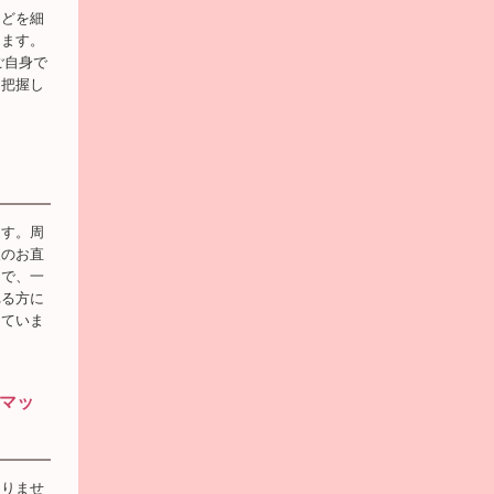
などを細
きます。
ご自身で
に把握し
ます。周
後のお直
中で、一
れる方に
けていま
マッ
ありませ