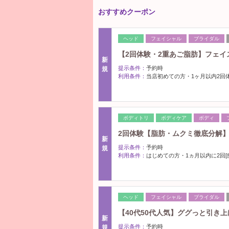
おすすめクーポン
ヘッド
フェイシャル
ブライダル
【2回体験・2重あご脂肪】フェ
新
提示条件：
予約時
規
利用条件：
当店初めての方・1ヶ月以内2回体
ボディトリ
ボディケア
ボディ
2回体験【脂肪・ムクミ徹底分解
新
提示条件：
予約時
規
利用条件：
はじめての方・1ヵ月以内に2回[
ヘッド
フェイシャル
ブライダル
【40代50代人気】ググっと引き
新
提示条件：
予約時
規