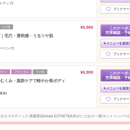
トアップ]
ブックマー
¥6,900
その他
このクーポ
空席確認・予
グ｜毛穴・透明感・うるツヤ肌
メニューを追加
ピーリング]
ブックマー
¥6,900
ボディ
ブライダル
その他
このクーポ
空席確認・予
｜むくみ・脂肪ケアで軽やか美ボディ
メニューを追加
痩身]
ブックマー
タエステティック 西葛西店(ebata ESTHETIQUE)のこだわり一覧/ホットペッパ