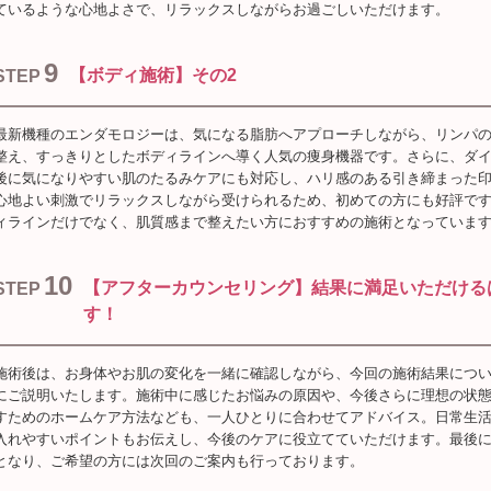
ているような心地よさで、リラックスしながらお過ごしいただけます。
9
【ボディ施術】その2
STEP
最新機種のエンダモロジーは、気になる脂肪へアプローチしながら、リンパ
整え、すっきりとしたボディラインへ導く人気の痩身機器です。さらに、ダ
後に気になりやすい肌のたるみケアにも対応し、ハリ感のある引き締まった
心地よい刺激でリラックスしながら受けられるため、初めての方にも好評で
ィラインだけでなく、肌質感まで整えたい方におすすめの施術となっていま
10
【アフターカウンセリング】結果に満足いただける
STEP
す！
施術後は、お身体やお肌の変化を一緒に確認しながら、今回の施術結果につ
にご説明いたします。施術中に感じたお悩みの原因や、今後さらに理想の状
すためのホームケア方法なども、一人ひとりに合わせてアドバイス。日常生
入れやすいポイントもお伝えし、今後のケアに役立てていただけます。最後
となり、ご希望の方には次回のご案内も行っております。