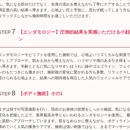
ん。気になる部分だけでなく、全身の流れを整えながら丁寧にケアすること
満足度の高い結果へ導きます。心地よい圧と手技に、思わず眠ってしまう方
リラックスしながら施術時間をお過ごしいただけます。
7
【エンダモロジー】圧倒的結果を実感いただける小顔
STEP
ン
エンダモロジーモビリフトを使用した施術では、心地よいリズミカルな刺激
さしくアプローチ。肌を土台から整えながら、ハリやツヤ感のある引き締ま
へ導きます。年齢とともに気になりやすいほうれい線やゴルゴライン、フェ
ンのもたつきにも働きかけ、施術後の変化に驚かれる方も多数。リラックス
受けられる心地よさと、結果への期待感を両立した人気のフェイシャルケア
8
【ボディ施術】その1
STEP
まずは採寸や写真撮影を行い、現在のお身体の状態をしっかり確認。気にな
変化を把握した上で、業界最高水準ともいわれるエンダモロジーを使用し、
た脂肪へアプローチしていきます。肌をなめらかに整えながら、ボディライ
締めていく人気の痩身ケアです。施術は強い刺激ではなく、まるでマッサー