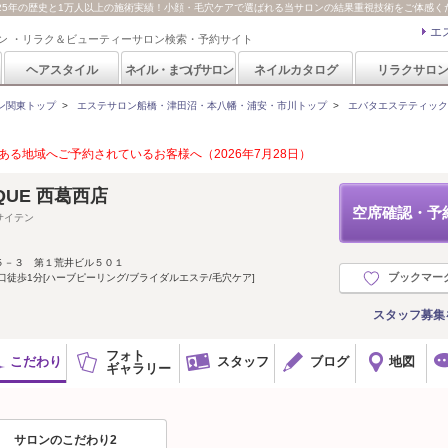
QUE)の25年の歴史と1万人以上の施術実績！小顔・毛穴ケアで選ばれる当サロンの結果重視技術をご体感
エ
ン ・リラク＆ビューティーサロン検索・予約サイト
ヘアスタイル
ネイル・まつげサロン
ネイルカタログ
リラクサロ
ン関東トップ
>
エステサロン船橋・津田沼・本八幡・浦安・市川トップ
>
エバタエステティック 西葛
る地域へご予約されているお客様へ（2026年7月28日）
TIQUE 西葛西店
空席確認・予
サイテン
５－３ 第１荒井ビル５０１
ブックマー
口徒歩1分[ハーブピーリング/ブライダルエステ/毛穴ケア]
スタッフ募集
フォト
こだわり
スタッフ
ブログ
地図
ギャラリー
サロンのこだわり2