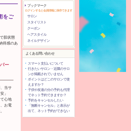
ブックマーク
ログインすると会員情報に保存できます
術をご
サロン
スタイリスト
クーポン
ヘアスタイル
機で肌状態
ネイルデザイン
納得感のあ
よくある問い合わせ
スマート支払いについて
パー
行きたいサロン・近隣のサロ
ンが掲載されていません
ポイントはどこのサロンで使
えますか？
が、当サ
子供や友達の分の予約も代理
不安」
でネット予約できますか？
して心地
予約をキャンセルしたい
ん、お電
「無断キャンセル」と表示が
せ。
出て、ネット予約ができない