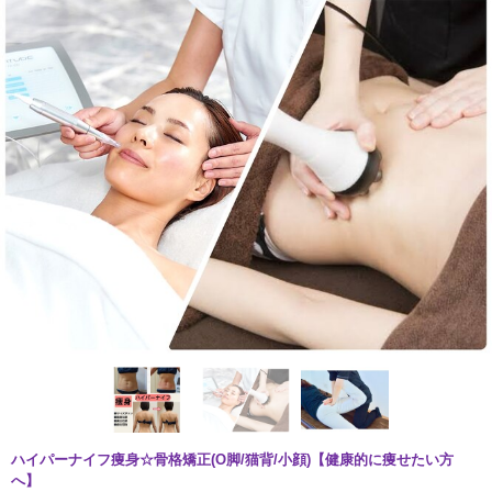
ハイパーナイフ痩身☆骨格矯正(O脚/猫背/小顔)【健康的に痩せたい方
へ】