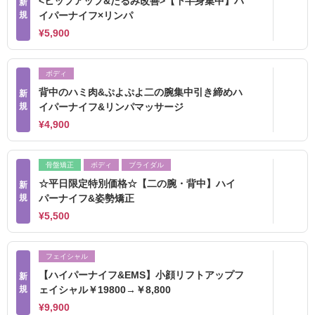
<ヒップアップ&たるみ改善>【下半身集中】ハ
新
規
イパーナイフ×リンパ
¥5,900
ボディ
背中のハミ肉&ぷよぷよ二の腕集中引き締めハ
新
規
イパーナイフ&リンパマッサージ
¥4,900
骨盤矯正
ボディ
ブライダル
☆平日限定特別価格☆【二の腕・背中】ハイ
新
規
パーナイフ&姿勢矯正
¥5,500
フェイシャル
【ハイパーナイフ&EMS】小顔リフトアップフ
新
規
ェイシャル￥19800→￥8,800
¥9,900