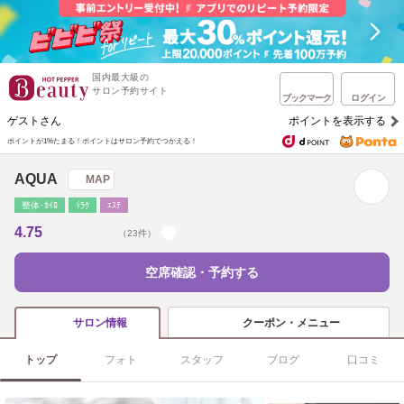
国内最大級の
サロン予約サイト
ブックマーク
ログイン
ゲストさん
ポイントを表示する
ポイントが1%たまる！
ポイントはサロン予約でつかえる！
AQUA
MAP
整体･ｶｲﾛ
ﾘﾗｸ
ｴｽﾃ
4.75
（23件）
空席確認・予約する
クーポン・メニュー
サロン情報
トップ
フォト
スタッフ
ブログ
口コミ