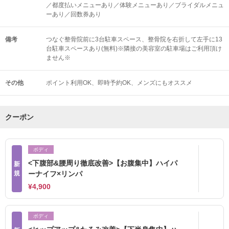
／都度払いメニューあり／体験メニューあり／ブライダルメニュ
ーあり／回数券あり
備考
つなぐ整骨院前に3台駐車スペース、整骨院を右折して左手に13
台駐車スペースあり(無料)※隣接の美容室の駐車場はご利用頂け
ません※
その他
ポイント利用OK
即時予約OK
メンズにもオススメ
クーポン
ボディ
<下腹部&腰周り徹底改善>【お腹集中】ハイパ
新
規
ーナイフ×リンパ
¥4,900
ボディ