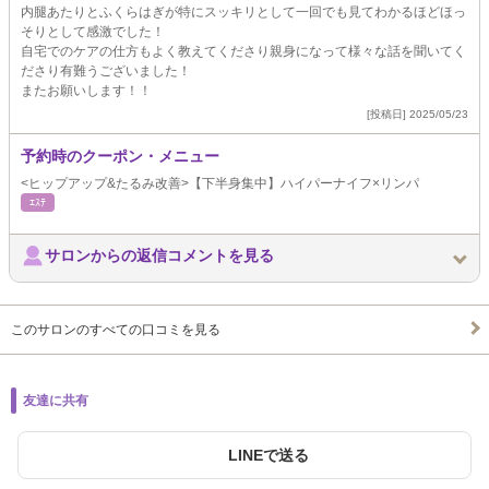
内腿あたりとふくらはぎが特にスッキリとして一回でも見てわかるほどほっ
そりとして感激でした！
自宅でのケアの仕方もよく教えてくださり親身になって様々な話を聞いてく
ださり有難うございました！
またお願いします！！
[投稿日] 2025/05/23
予約時のクーポン・メニュー
<ヒップアップ&たるみ改善>【下半身集中】ハイパーナイフ×リンパ
ｴｽﾃ
サロンからの返信コメントを見る
このサロンのすべての口コミを見る
友達に共有
LINEで送る