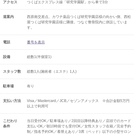
アクセス
つくばエクスプレス線「研究学園駅」から車で3分
道案内
西原南交差点、カワチ薬品つくば研究学園店様の向かい側、西松
屋つくば研究学園店様に隣接。つなぐ整骨院内に併設していま
す。
電話
番号を表示
設備
総数1(半個室1)
スタッフ数
総数1人(施術者（エステ）1人)
駐車場
有り
支払い方法
Visa／Mastercard／JCB／セゾンアメックス ※合計金額5万円
以上で利用可
こだわり
当日受付OK／駐車場あり／2回目以降特典あり／店頭でのカード
条件
支払いOK／朝10時前でも受付OK／女性スタッフ在籍／完全予約
制／指名予約OK／着替えあり／3席（ベッド）以下の小型サロン