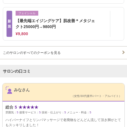
フェイシャル
【最先端エイジングケア】肌改善＊メタジェ
新
規
クト25000円→9800円
¥9,800
このサロンのすべてのクーポンを見る
サロンの口コミ
サロンPick Up
みなさん
（女性/30代後半/パート・アルバイト）
総合
5
★
★
★
★
★
雰囲気：
5
接客サービス：
5
技術・仕上がり：
5
メニュー・料金：
5
ハイパーナイフとリンパマッサージで老廃物をどんどん流して頂き脚がとて
もスッキリしました！