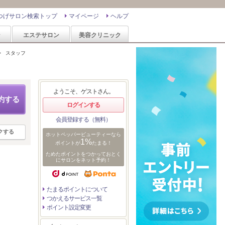
つげサロン検索トップ
マイページ
ヘルプ
ン
エステサロン
美容クリニック
>
スタッフ
ようこそ、ゲストさん。
約する
ログインする
会員登録する（無料）
クする
ホットペッパービューティーなら
1%
ポイントが
たまる！
ためたポイントをつかっておとく
にサロンをネット予約！
たまるポイントについて
つかえるサービス一覧
ポイント設定変更