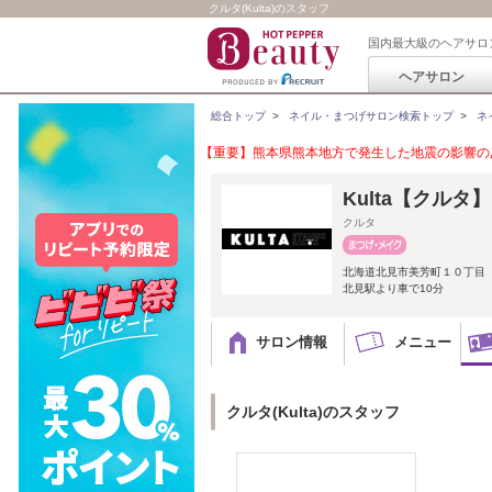
クルタ(Kulta)のスタッフ
国内最大級のヘアサロ
ヘアサロン
総合トップ
>
ネイル・まつげサロン検索トップ
>
ネ
【重要】熊本県熊本地方で発生した地震の影響のあ
Kulta【クルタ】
クルタ
北海道北見市美芳町１０丁目
北見駅より車で10分
サロン情報
メニュー
クルタ(Kulta)のスタッフ