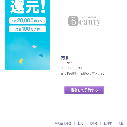
市川
イチカワ
アイリスト
（歴）
まつ毛の事何でも聞いて下さい！♪
指名して予約する
その他北海道
北見
北海道
北見市
北見