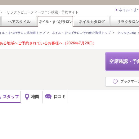
ネイル・ま
ン ・リラク＆ビューティーサロン検索・予約サイト
ヘアスタイル
ネイル・まつげサロン
ネイルカタログ
リラクサロ
イル・まつげサロン北海道トップ
>
ネイル・まつげサロンその他北海道トップ
>
クルタ(Kulta)
る地域へご予約されているお客様へ（2026年7月28日）
空席確認・予
ブックマー
スタッフ
地図
口コミ