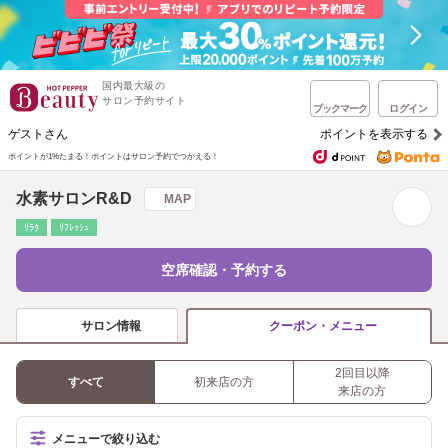
国内最大級の
サロン予約サイト
ブックマーク
ログイン
ゲストさん
ポイントを表示する
ポイントが1%たまる！
ポイントはサロン予約でつかえる！
水素サロンR&D
MAP
ﾘﾗｸ
ﾘﾌﾚｯｼｭ
空席確認・予約する
サロン情報
クーポン・メニュー
2回目以降
すべて
初来店の方
来店の方
メニューで絞り込む