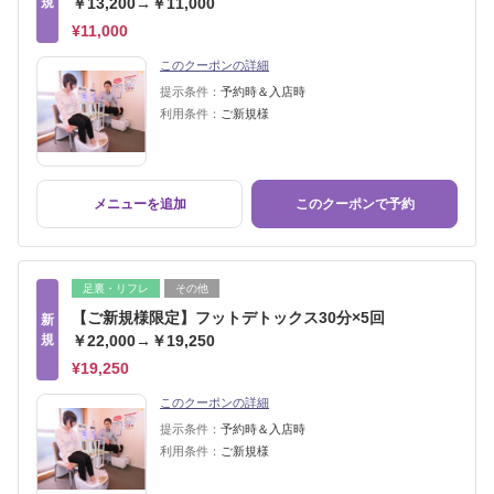
規
￥13,200→￥11,000
¥11,000
このクーポンの詳細
提示条件：
予約時＆入店時
利用条件：
ご新規様
メニューを追加
このクーポンで予約
足裏・リフレ
その他
【ご新規様限定】フットデトックス30分×5回
新
規
￥22,000→￥19,250
¥19,250
このクーポンの詳細
提示条件：
予約時＆入店時
利用条件：
ご新規様