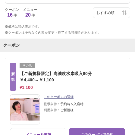
クーポン
メニュー
16
20
件
件
価格は税込表示です。
クーポンは予告なく内容を変更・終了する可能性があります。
クーポン
その他
【ご新規様限定】高濃度水素吸入60分
新
規
￥4,400→￥1,100
¥1,100
このクーポンの詳細
提示条件：
予約時＆入店時
利用条件：
ご新規様
メニューを追加
このクーポンで予約