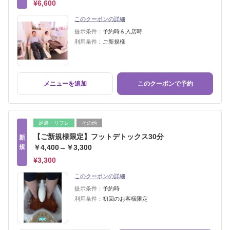
¥6,600
このクーポンの詳細
提示条件：
予約時＆入店時
利用条件：
ご新規様
メニューを追加
このクーポンで予約
足裏・リフレ
その他
【ご新規様限定】フットデトックス30分
新
規
￥4,400→￥3,300
¥3,300
このクーポンの詳細
提示条件：
予約時
利用条件：
初回のお客様限定