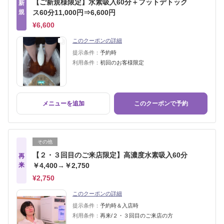
【ご新規様限定】水素吸入60分＋フットデトック
新
規
ス60分11,000円⇒6,600円
¥6,600
このクーポンの詳細
提示条件：
予約時
利用条件：
初回のお客様限定
メニューを追加
このクーポンで予約
その他
【２・３回目のご来店限定】高濃度水素吸入60分
再
来
￥4,400→￥2,750
¥2,750
このクーポンの詳細
提示条件：
予約時＆入店時
利用条件：
再来/２・３回目のご来店の方