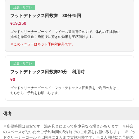
足裏・リフレ
フットデトックス回数券 30分×5回
¥19,250
ゴッドクリーナーゴールド：マイナス還元電位の力で、体内の不純物の
排出を徹底促進！施術後に驚きの効果を実感頂けます。
※このメニューはネット予約対象外です。
足裏・リフレ
フットデトックス回数券30分 利用時
¥0
ゴッドクリーナーゴールド：フットデトックス回数券をご利用の方はこ
ちらからご予約をお願いします。
備考
※所要時間は目安です 混み具合によって多少異なる場合があります ※待合
のスペースがないためご予約時間の5分前でのご来店をお願い致します ※ゴッ
ドクリーナーゴールドは同時に２人まで実施可能です。※２人同時にご予約の