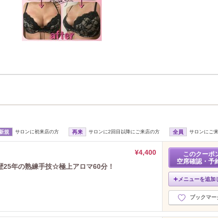
新規
サロンに初来店の方
再来
サロンに2回目以降にご来店の方
全員
サロンにご
¥4,400
このクーポ
空席確認・予
25年の熟練手技☆極上アロマ60分！
メニューを追加
ブックマー