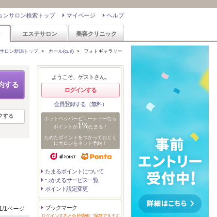
ョンサロン検索トップ
マイページ
ヘルプ
ン
エステサロン
美容クリニック
サロン新潟トップ
>
カール(curl)
>
フォトギャラリー
ようこそ、ゲストさん。
約する
ログインする
会員登録する（無料）
クする
ホットペッパービューティーなら
1%
ポイントが
たまる！
ためたポイントをつかっておとく
にサロンをネット予約！
たまるポイントについて
つかえるサービス一覧
ポイント設定変更
ブックマーク
1/1ページ
ログインすると会員情報に保存できます