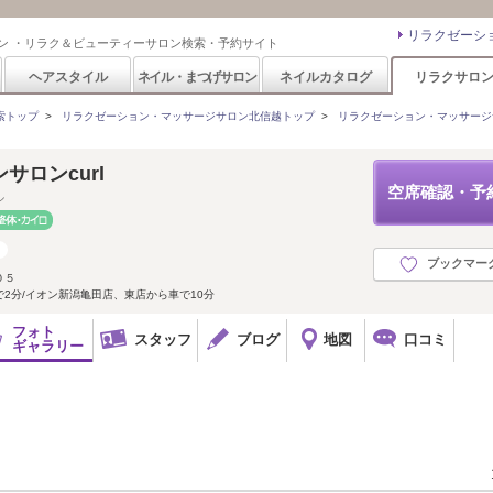
リラクゼーシ
ン ・リラク＆ビューティーサロン検索・予約サイト
ヘアスタイル
ネイル・まつげサロン
ネイルカタログ
リラクサロ
索トップ
>
リラクゼーション・マッサージサロン北信越トップ
>
リラクゼーション・マッサージ
サロンcurl
空席確認・予
ル
ブックマー
０５
で2分/イオン新潟亀田店、東店から車で10分
フォト
スタッフ
ブログ
地図
口コミ
ギャラリー