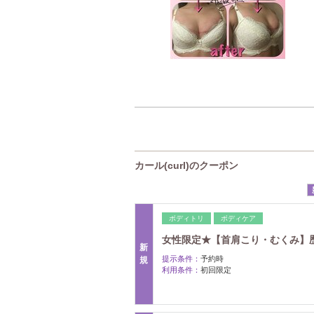
カール(curl)のクーポン
ボディトリ
ボディケア
女性限定★【首肩こり・むくみ】歴
新
提示条件：
予約時
規
利用条件：
初回限定