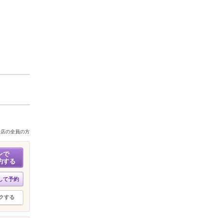
来店の全員の方
ンで
約する
して予約
クする