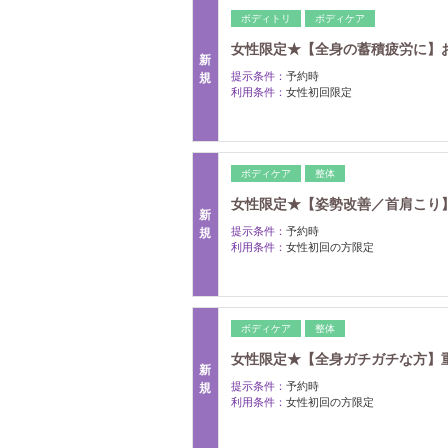
ボディトリ
ボディケア
女性限定★【全身の蓄積疲労に】
新
提示条件：
予約時
規
利用条件：
女性初回限定
ボディケア
整体
女性限定★【姿勢改善／首肩こり
新
提示条件：
予約時
規
利用条件：
女性初回の方限定
ボディケア
整体
女性限定★【全身ガチガチな方】
新
提示条件：
予約時
規
利用条件：
女性初回の方限定