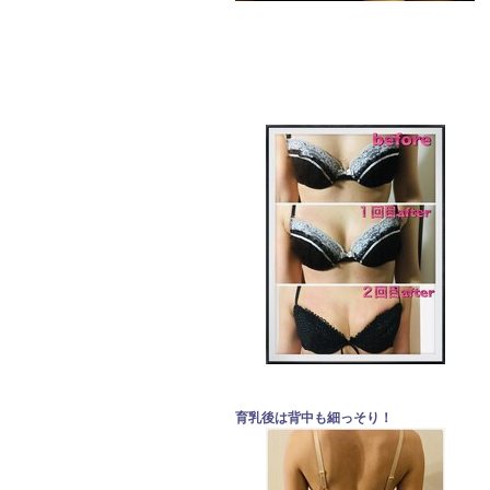
育乳後は背中も細っそり！