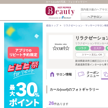
カール(curl)の写真・フォトギャラリー
国内最大級のヘアサロ
ヘアサロン
総合トップ
>
リラクゼーション・マッサージサロン検
リラクゼーション
リラクゼーションサロンカー
スマート支払いOK
新潟県新潟市江南区江口４０
高速道路空港インターから車
クーポン
サロン情報
メニュー
カール(curl)のフォトギャラリー
26
件あります