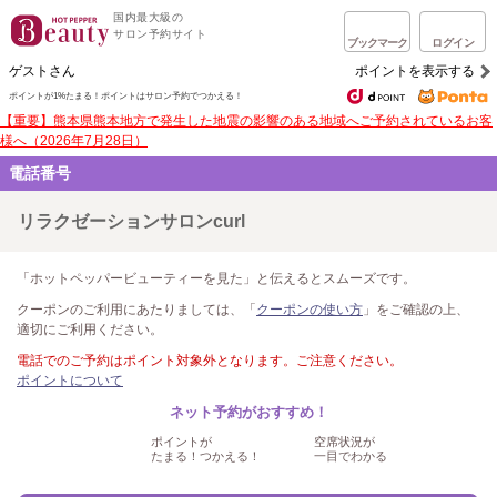
国内最大級の
サロン予約サイト
ブックマーク
ログイン
ゲストさん
ポイントを表示する
ポイントが1%たまる！
ポイントはサロン予約でつかえる！
【重要】熊本県熊本地方で発生した地震の影響のある地域へご予約されているお客
様へ（2026年7月28日）
電話番号
リラクゼーションサロンcurl
「ホットペッパービューティーを見た」と伝えるとスムーズです。
クーポンのご利用にあたりましては、「
クーポンの使い方
」をご確認の上、
適切にご利用ください。
電話でのご予約はポイント対象外となります。ご注意ください。
ポイントについて
ネット予約がおすすめ！
ポイントが
空席状況が
たまる！つかえる！
一目でわかる