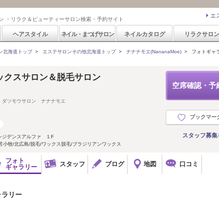
エ
ン ・リラク＆ビューティーサロン検索・予約サイト
ヘアスタイル
ネイル・まつげサロン
ネイルカタログ
リラクサロ
ン北海道トップ
>
エステサロンその他北海道トップ
>
ナナナモエ(NananaMoe)
>
フォトギャ
ックスサロン＆脱毛サロン
空席確認・予
 ダツモウサロン ナナナモエ
ブックマー
スタッフ募集
レジデンスアルファ １F
苫小牧/北広島/脱毛/ワックス脱毛/ブラジリアンワックス
フォト
スタッフ
ブログ
地図
口コミ
ギャラリー
ャラリー