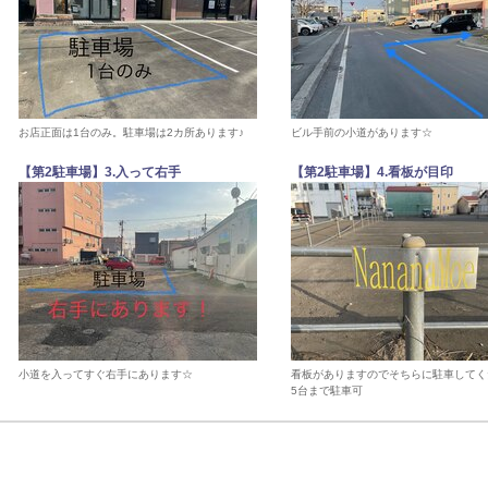
お店正面は1台のみ。駐車場は2カ所あります♪
ビル手前の小道があります☆
【第2駐車場】3.入って右手
【第2駐車場】4.看板が目印
小道を入ってすぐ右手にあります☆
看板がありますのでそちらに駐車してく
5台まで駐車可