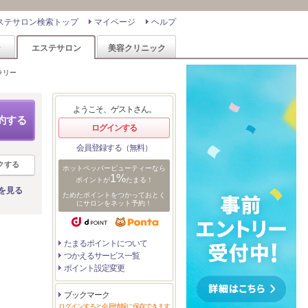
ステサロン検索トップ
マイページ
ヘルプ
ン
エステサロン
美容クリニック
ラリー
ようこそ、ゲストさん。
約する
ログインする
会員登録する（無料）
クする
ホットペッパービューティーなら
1%
ポイントが
たまる！
を見る
ためたポイントをつかっておとく
にサロンをネット予約！
たまるポイントについて
つかえるサービス一覧
ポイント設定変更
ブックマーク
ログインすると会員情報に保存できます