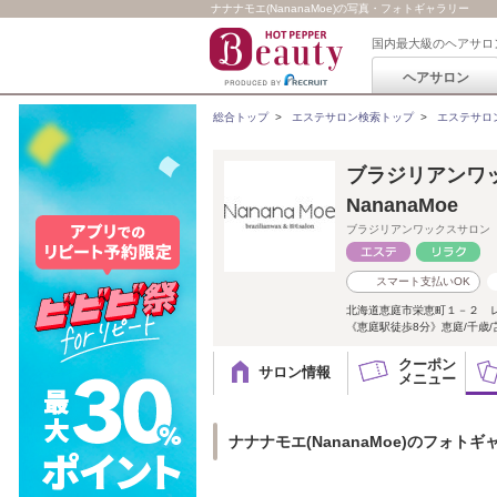
ナナナモエ(NananaMoe)の写真・フォトギャラリー
国内最大級のヘアサロ
ヘアサロン
総合トップ
>
エステサロン検索トップ
>
エステサロ
ブラジリアンワ
NananaMoe
ブラジリアンワックスサロン
スマート支払いOK
北海道恵庭市栄恵町１－２ 
《恵庭駅徒歩8分》恵庭/千歳/
クーポン
サロン情報
メニュー
ナナナモエ(NananaMoe)のフォトギ