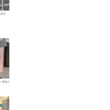
広島方
い看板が