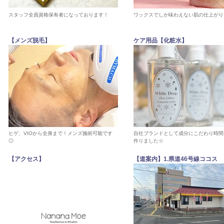
スタッフ全員資格保有者になっております！
ワックスでしか味わえない肌の仕上がり
【メンズ脱毛】
ケア用品【化粧水】
ヒゲ、VIOから全身まで！メンズ施術可能です
自社ブランドとして成分にこだわり時間
◎
作りました☆
【アクセス】
【道案内】1.県道46号線ココス