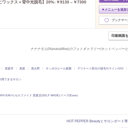
ックス＋背中光脱毛】20%↓￥9130→￥7300
メニューを追加
ブックマー
印刷画面
ナナナモエ(NananaMoe)のフォトギャラリー/ホットペッパー
恵庭市
恵庭
恵み野
サッポロビール庭園
デリケート部分の脱毛/Vライン/VIO
利用できるサロン
YUUKI+)
|
セルフメイド 恵庭店(SELF MADE)
|
イーズ(Ease)
HOT PEPPER Beautyとサロンボー