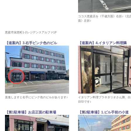
ココス恵庭店を《千歳方面》右折♪《北
面》左折♪
恵庭市栄恵町1-2レジデンスアルファ1F
【道案内】3.右手ピンク色のビル
【道案内】4.イタリアン料理隣
直進しますと右手にピンク色のビルがあります♪
イタリアン料理プラネタリオさん隣、白
目印です♪
【第1駐車場】お店正面の駐車場
【第2駐車場】1.ビル手前の小道