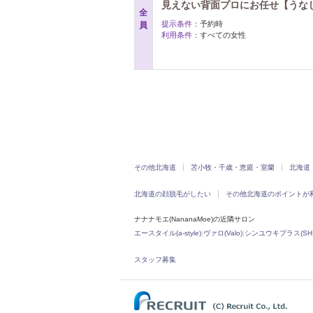
見えない背面プロにお任せ【うなじワ
全
提示条件：
予約時
員
利用条件：
すべての女性
その他北海道
苫小牧・千歳・恵庭・室蘭
北海道
北海道の顔脱毛がしたい
その他北海道のポイントが
ナナナモエ(NananaMoe)の近隣サロン
エースタイル(a-style)
|
ヴァロ(Valo)
|
シンユウキプラス(SHIN
スタッフ募集