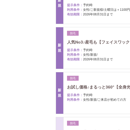
新
提示条件：
予約時
規
利用条件：
女性/ご新規様/土曜日は＋1100円
有効期限：
2026年08月31日まで
脱毛
人気No3♪産毛も【フェイスワックス
新
提示条件：
予約時
規
利用条件：
女性/新規/
有効期限：
2026年08月31日まで
脱毛
お試し価格♪まるっと360°【全身光脱
新
提示条件：
予約時
規
利用条件：
女性/新規/ご来店が初めての方
脱毛