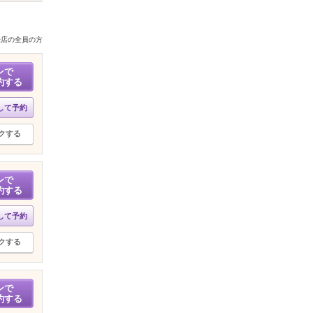
来店の全員の方
ンで
約する
して予約
クする
ンで
約する
して予約
クする
ンで
約する