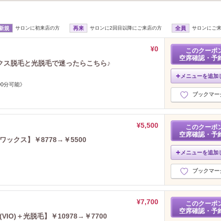
新規
サロンに初来店の方
再来
サロンに2回目以降にご来店の方
全員
サロンにご
¥0
このクーポ
空席確認・予
クス脱毛と光脱毛で迷ったらこちら♪
メニューを追加
90分可能》
ブックマー
¥5,500
このクーポ
空席確認・予
ワックス】￥8778→￥5500
メニューを追加
ブックマー
¥7,700
このクーポ
空席確認・予
IO)＋光脱毛】￥10978→￥7700