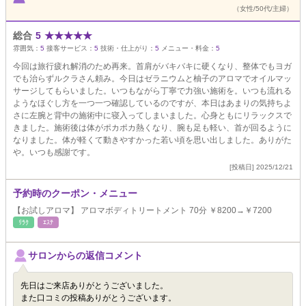
（女性/50代/主婦）
総合
5
★
★
★
★
★
雰囲気：
5
接客サービス：
5
技術・仕上がり：
5
メニュー・料金：
5
今回は旅行疲れ解消のため再来。首肩がバキバキに硬くなり、整体でもヨガ
でも治らずルクラさん頼み。今日はゼラニウムと柚子のアロマでオイルマッ
サージしてもらいました。いつもながら丁寧で力強い施術を。いつも流れる
ようなほぐし方を一つ一つ確認しているのですが、本日はあまりの気持ちよ
さに左腕と背中の施術中に寝入ってしまいました。心身ともにリラックスで
きました。施術後は体がポカポカ熱くなり、腕も足も軽い、首が回るように
なりました。体が軽くて動きやすかった若い頃を思い出しました。ありがた
や。いつも感謝です。
[投稿日] 2025/12/21
予約時のクーポン・メニュー
【お試しアロマ】 アロマボディトリートメント 70分 ￥8200→￥7200
ﾘﾗｸ
ｴｽﾃ
サロンからの返信コメント
先日はご来店ありがとうございました。
また口コミの投稿ありがとうございます。