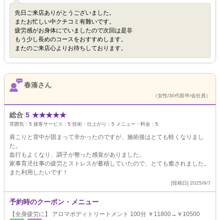
先日ご来店ありがとうございました。
またお忙しい中クチコミ有難いです。
疲労感がお身体にでいましたので次回は是非
もう少し長めのコースをおすすめします。
またのご来店心よりお待ちしております。
春湊さん
（女性/30代前半/会社員）
総合
5
★
★
★
★
★
雰囲気：
5
接客サービス：
5
技術・仕上がり：
5
メニュー・料金：
5
肩こりと背中が固まって辛かったのですが、施術後はとても軽くなりまし
た。
血行もよくなり、調子が整った感覚がありました。
家事育児仕事の疲労とストレスが蓄積していたので、とても癒されました。
また利用したいです！
[投稿日] 2025/9/7
予約時のクーポン・メニュー
【全身疲労に】 アロマボディトリートメント 100分 ￥11800→￥10500