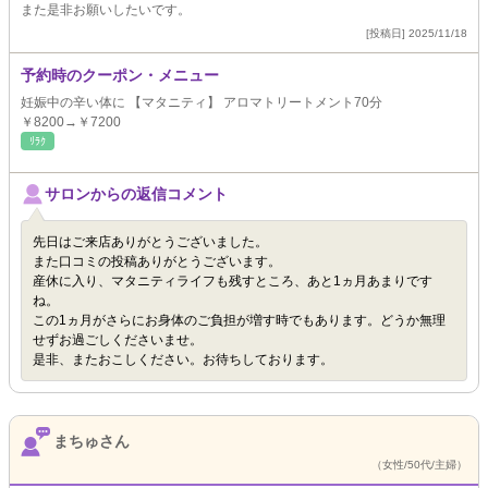
また是非お願いしたいです。
[投稿日] 2025/11/18
予約時のクーポン・メニュー
妊娠中の辛い体に 【マタニティ】 アロマトリートメント70分
￥8200→￥7200
ﾘﾗｸ
サロンからの返信コメント
先日はご来店ありがとうございました。
また口コミの投稿ありがとうございます。
産休に入り、マタニティライフも残すところ、あと1ヵ月あまりです
ね。
この1ヵ月がさらにお身体のご負担が増す時でもあります。どうか無理
せずお過ごしくださいませ。
是非、またおこしください。お待ちしております。
まちゅさん
（女性/50代/主婦）