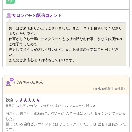
ﾘﾗｸ
サロンからの返信コメント
先日はご来店ありがとうございました。また口コミも投稿してくださり
ありがたいです。
仕事がら立ち仕事にデスクワークもあり過酷なお仕事、かなりお疲れの
ご様子でしたので
満足して頂き大変嬉しく思います。またお身体のケアにご利用くださ
い。
またのご来店心よりお待ちしております。
ぽみちゃんさん
（女性/30代後半/会社員）
総合
5
★
★
★
★
★
雰囲気：
5
接客サービス：
5
技術・仕上がり：
5
メニュー・料金：
5
肩こり、首こり、眼精疲労が辛かったので産休に入ったタイミングで伺いま
した。
凝っている箇所ピンポイントでほぐして頂けました。力加減も丁度良かった
です。