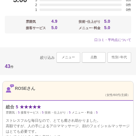
3
0
2
0
1
0
4.9
5.0
雰囲気
技術･仕上がり
5.0
5.0
接客サービス
メニュー･料金
口コミ・平均点について
メニュー
点数
性別･年代
絞り込み
43
件
ROSEさん
（女性/60代/主婦）
総合
5
★
★
★
★
★
雰囲気：
5
接客サービス：
5
技術・仕上がり：
5
メニュー・料金：
5
ストレスフルな毎日なので、とても癒され助かりました。
高額ですが、人の手によるアロママッサージ、顔のフェイシャルマッサージ
はとても必要です。