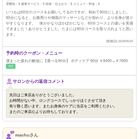
雰囲気：
5
接客サービス：
5
技術・仕上がり：
5
メニュー・料金：
5
いつもは60分のコースをお願いしてるのですが、初めて90分にしました。
90分になると、お腹周りや側面のマッサージなどが加わり、より全身が巡り
やすくなります。 体がかなりぽかぽかになり、60分コースとの違いを実感
できました！ありがとうました。たまには90分コースを取り入れようと思い
ます。
[投稿日] 2026/5/20
予約時のクーポン・メニュー
溜まった疲れの解放に【選べる90分】 ボディケア 90分 ￥9400→￥7800
ﾘﾗｸ
サロンからの返信コメント
先日はご来店ありがとうございました。
お時間がない中、ロングコースでしっかりほぐさせて頂き
有り難く思います。またお身体のケアに当店をご利用ください。
またのご来店心よりお待ちしております。
machuさん