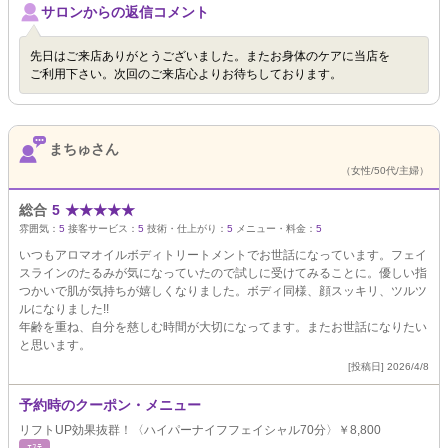
サロンからの返信コメント
先日はご来店ありがとうございました。またお身体のケアに当店を
ご利用下さい。次回のご来店心よりお待ちしております。
まちゅさん
（女性/50代/主婦）
総合
5
★
★
★
★
★
雰囲気：
5
接客サービス：
5
技術・仕上がり：
5
メニュー・料金：
5
いつもアロマオイルボディトリートメントでお世話になっています。フェイ
スラインのたるみが気になっていたので試しに受けてみることに。優しい指
つかいで肌が気持ちが嬉しくなりました。ボディ同様、顔スッキリ、ツルツ
ルになりました!!
年齢を重ね、自分を慈しむ時間が大切になってます。またお世話になりたい
と思います。
[投稿日] 2026/4/8
予約時のクーポン・メニュー
リフトUP効果抜群！〈ハイパーナイフフェイシャル70分〉￥8,800
ｴｽﾃ