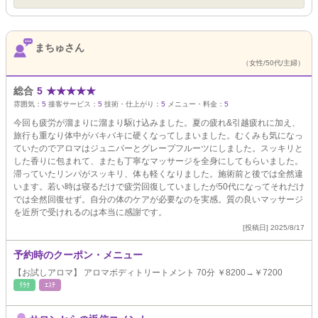
まちゅさん
（女性/50代/主婦）
総合
5
★
★
★
★
★
雰囲気：
5
接客サービス：
5
技術・仕上がり：
5
メニュー・料金：
5
今回も疲労が溜まりに溜まり駆け込みました。夏の疲れ&引越疲れに加え、
旅行も重なり体中がバキバキに硬くなってしまいました。むくみも気になっ
ていたのでアロマはジュニパーとグレープフルーツにしました。スッキリと
した香りに包まれて、またも丁寧なマッサージを全身にしてもらいました。
滞っていたリンパがスッキリ、体も軽くなりました。施術前と後では全然違
います。若い時は寝るだけで疲労回復していましたが50代になってそれだけ
では全然回復せず。自分の体のケアが必要なのを実感。質の良いマッサージ
を近所で受けれるのは本当に感謝です。
[投稿日] 2025/8/17
予約時のクーポン・メニュー
【お試しアロマ】 アロマボディトリートメント 70分 ￥8200→￥7200
ﾘﾗｸ
ｴｽﾃ