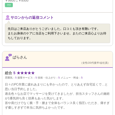
￥9600→￥8500
ﾘﾗｸ
サロンからの返信コメント
先日はご来店ありがとうございました。口コミも頂き有難いです。
またお身体のケアに当店をご利用下さいませ。またのご来店心よりお待
ちしております。
ぱらさん
（女性/20代後半/会社員）
総合
5
★
★
★
★
★
雰囲気：
5
接客サービス：
5
技術・仕上がり：
5
メニュー・料金：
5
日々のPC作業に疲れあまりにも辛かったので、とりあえず自宅近くで…と
思い当日予約しました。
過去色々なお店でマッサージを受けてきましたが、担当スタッフさんの施術
が1番気持ち良く効果もあった気がします。
首や肩だけでなく腕・手・腰まで全体をバランス良く指圧いただき、痛すぎ
ず優しすぎずで本当に気持ちよかったです。