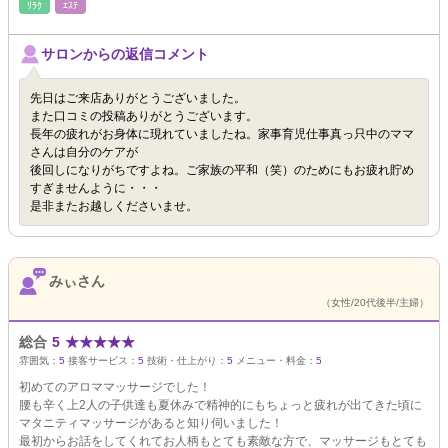
ﾘﾗｸ
ｴｽﾃ
サロンからの返信コメント
先日はご来店ありがとうございました。
また口コミの投稿ありがとうございます。
長年の疲れがお身体に現れていましたね。家事育児仕事真っ只中のママ
さんは自分のケアが
後回しになりがちですよね。ご家族の平和（笑）のためにもお疲れ貯め
すぎませんように・・・
是非またお越しくださいませ。
みぃさん
（女性/20代後半/主婦）
総合
5
★
★
★
★
★
雰囲気：
5
接客サービス：
5
技術・仕上がり：
5
メニュー・料金：
5
初めてのアロママッサージでした！
腰も辛く上2人の子供達も夏休みで精神的にもちょっと疲れが出てきた頃に
マタニティマッサージがあると知り伺いました！
最初からお話をしてくれてお人柄もとても素敵な方で、マッサージもとても