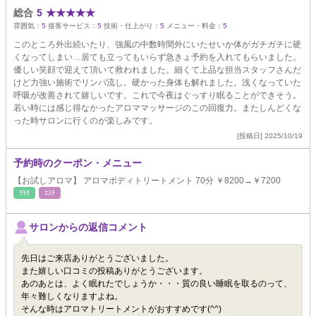
総合
5
★
★
★
★
★
雰囲気：
5
接客サービス：
5
技術・仕上がり：
5
メニュー・料金：
5
このところ外出続いたり、強風の中数時間外にいたせいか体がガチガチに硬
くなってしまい…居ても立ってもいらず急きょ予約を入れてもらいました。
優しい笑顔で迎えて頂いて救われました。細くて上品な担当スタッフさんだ
けど力強い施術でリンパ流し。硬かった身体も解れました。浅くなっていた
呼吸が改善されて嬉しいです。これで今夜はぐっすり眠ることができそう。
若い時には感じ得なかったアロママッサージのこの回復力。またしんどくな
った時サロンに行くのが楽しみです。
[投稿日] 2025/10/19
予約時のクーポン・メニュー
【お試しアロマ】 アロマボディトリートメント 70分 ￥8200→￥7200
ﾘﾗｸ
ｴｽﾃ
サロンからの返信コメント
先日はご来店ありがとうございました。
また嬉しい口コミの投稿ありがとうございます。
あのあとは、よく眠れたでしょうか・・・質の良い睡眠を取るのって、
年々難しくなりますよね。
そんな時はアロマトリートメントがおすすめです(^^)