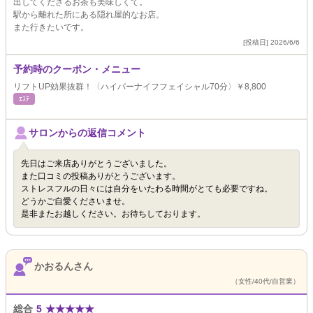
出してくださるお茶も美味しくて。
駅から離れた所にある隠れ屋的なお店。
また行きたいです。
[投稿日] 2026/6/6
予約時のクーポン・メニュー
リフトUP効果抜群！〈ハイパーナイフフェイシャル70分〉￥8,800
ｴｽﾃ
サロンからの返信コメント
先日はご来店ありがとうございました。
また口コミの投稿ありがとうございます。
ストレスフルの日々には自分をいたわる時間がとても必要ですね。
どうかご自愛くださいませ。
是非またお越しください。お待ちしております。
かおるんさん
（女性/40代/自営業）
総合
5
★
★
★
★
★