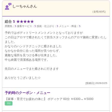
しーちゃんさん
（女性/40代）
総合
5
★
★
★
★
★
雰囲気：
5
接客サービス：
5
技術・仕上がり：
5
メニュー・料金：
5
予約ではボディトリートメントメントとなっておりますが
この日はアロマで癒されたくて担当スタッフさんのアロマ施術に変更いたし
ました。
かなりのハンドテクニックに癒されました
なかなか自分に合った場所が見つからず、
素敵な場所を見つける事が出来ました。
中も綺麗で清潔感ある場所です。
先日のメニューでまた癒されに行きます
ありがとうございました☆
[投稿日] 2026/2/25
予約時のクーポン・メニュー
【家事・育児でお疲れの体に】 ボディケア 60分 ￥6300→￥5000
ﾘﾗｸ