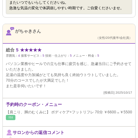
またいつでもいらしてくださいね。
急激な気温の変化で体調崩しやすい時期です。ご自愛くださいませ。
がちゃきさん
（女性/20代後半/会社員）
総合
5
★
★
★
★
★
雰囲気：
4
接客サービス：
5
技術・仕上がり：
5
メニュー・料金：
5
パソコン業務やヒールでの立ち仕事に疲労を感じ、急遽当日にご予約させて
いただきました。
足湯の温度や力加減がとても気持ち良く終始ウトウトしていました。
70分のコースでしたが大満足でした！
また是非伺いたいです！
[投稿日] 2025/10/17
予約時のクーポン・メニュー
【肩こり、脚のむくみに】 ボディケア+フットリフレ 70分 ￥6600→￥5500
ﾘﾗｸ
サロンからの返信コメント