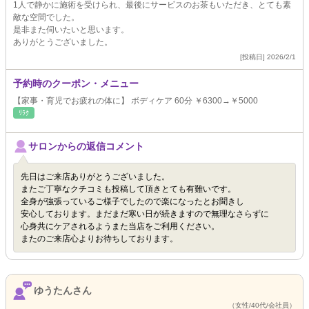
1人で静かに施術を受けられ、最後にサービスのお茶もいただき、とても素
敵な空間でした。
是非また伺いたいと思います。
ありがとうございました。
[投稿日] 2026/2/1
予約時のクーポン・メニュー
【家事・育児でお疲れの体に】 ボディケア 60分 ￥6300→￥5000
ﾘﾗｸ
サロンからの返信コメント
先日はご来店ありがとうございました。
またご丁寧なクチコミも投稿して頂きとても有難いです。
全身が強張っているご様子でしたので楽になったとお聞きし
安心しております。まだまだ寒い日が続きますので無理なさらずに
心身共にケアされるようまた当店をご利用ください。
またのご来店心よりお待ちしております。
ゆうたんさん
（女性/40代/会社員）