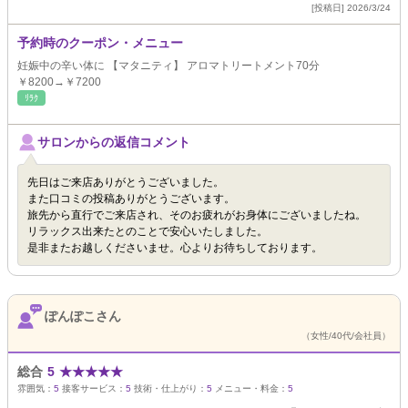
[投稿日] 2026/3/24
予約時のクーポン・メニュー
妊娠中の辛い体に 【マタニティ】 アロマトリートメント70分
￥8200→￥7200
ﾘﾗｸ
サロンからの返信コメント
先日はご来店ありがとうございました。
また口コミの投稿ありがとうございます。
旅先から直行でご来店され、そのお疲れがお身体にございましたね。
リラックス出来たとのことで安心いたしました。
是非またお越しくださいませ。心よりお待ちしております。
ぽんぽこさん
（女性/40代/会社員）
総合
5
★
★
★
★
★
雰囲気：
5
接客サービス：
5
技術・仕上がり：
5
メニュー・料金：
5