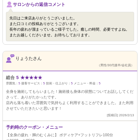
サロンからの返信コメント
先日はご来店ありがとうございました。
また口コミの投稿ありがとうございます。
長年の疲れが溜まっているご様子でした。癒しの時間、必要ですよね。
またお越しくださいませ。お待ちしております。
りょうたさん
（男性/30代後半/会社員）
総合
5
★
★
★
★
★
雰囲気：
5
接客サービス：
5
技術・仕上がり：
5
メニュー・料金：
5
全身を施術してもらいました！施術後も身体の状態についてお話ししてくだ
さって、ありがたかったです。
店内も落ち着いた雰囲気で気持ちよく利用することができました。また利用
させていただきたいと思います！
[投稿日] 2026/2/13
予約時のクーポン・メニュー
【全身の疲れ・脚のむくみに】 ボディケア+フットリフレ100分