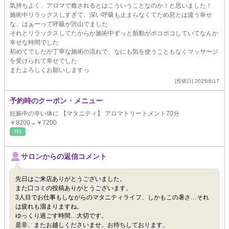
気持ちよく、アロマで癒されるとはこういうことなのか！と思いました！
施術中リラックスしすぎて、深い呼吸も止まらなくてため息とは違う幸せ
な、はぁーって呼吸が沢山でました
それとリラックスしてたからか施術中ずっと胎動がポコポコしていてなんか
幸せな時間でした
初めてでしたが丁寧な施術の流れで、なにも気を使うこともなくマッサージ
を受けられて幸せでした
またよろしくお願いしますっ
[投稿日] 2025/8/17
予約時のクーポン・メニュー
妊娠中の辛い体に 【マタニティ】 アロマトリートメント70分
￥8200→￥7200
ﾘﾗｸ
サロンからの返信コメント
先日はご来店ありがとうございました。
また口コミの投稿ありがとうございます。
3人目でお仕事もしながらのマタニティライフ、しかもこの暑さ…それ
は疲れも溜まりますね。
ゆっくり過ごす時間…大切です。
是非、またお越しくださいませ。お待ちしております。