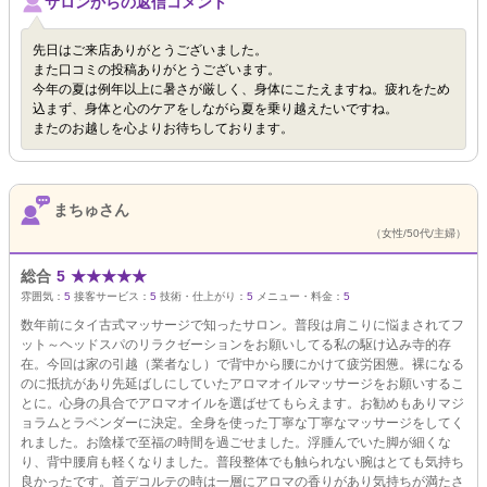
サロンからの返信コメント
先日はご来店ありがとうございました。
また口コミの投稿ありがとうございます。
今年の夏は例年以上に暑さが厳しく、身体にこたえますね。疲れをため
込まず、身体と心のケアをしながら夏を乗り越えたいですね。
またのお越しを心よりお待ちしております。
まちゅさん
（女性/50代/主婦）
総合
5
★
★
★
★
★
雰囲気：
5
接客サービス：
5
技術・仕上がり：
5
メニュー・料金：
5
数年前にタイ古式マッサージで知ったサロン。普段は肩こりに悩まされてフ
ット～ヘッドスパのリラクゼーションをお願いしてる私の駆け込み寺的存
在。今回は家の引越（業者なし）で背中から腰にかけて疲労困憊。裸になる
のに抵抗があり先延ばしにしていたアロマオイルマッサージをお願いするこ
とに。心身の具合でアロマオイルを選ばせてもらえます。お勧めもありマジ
ョラムとラベンダーに決定。全身を使った丁寧な丁寧なマッサージをしてく
れました。お陰様で至福の時間を過ごせました。浮腫んでいた脚が細くな
り、背中腰肩も軽くなりました。普段整体でも触られない腕はとても気持ち
良かったです。首デコルテの時は一層にアロマの香りがあり気持ちが満たさ