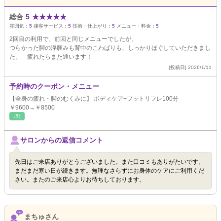
総合
5
★
★
★
★
★
雰囲気：
5
接客サービス：
5
技術・仕上がり：
5
メニュー・料金：
5
2回目の利用で、前回と同じメニューでしたが、
つらかった脚の浮腫みも背中のこわばりも、しっかりほぐしていただきまし
た。 疲れたらまた通います！
[投稿日] 2026/1/11
予約時のクーポン・メニュー
【全身の疲れ・脚のむくみに】 ボディケア+フットリフレ100分
￥9600→￥8500
ﾘﾗｸ
サロンからの返信コメント
先日はご来店ありがとうございました。また口コミもありがたいです。
まだまだ寒い日が続きます。無理なさらずにお身体のケアにご利用くだ
さい。またのご来店心よりお待ちしております。
まちゅさん