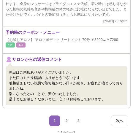
れます。全身のマッサージはブライダルエステ依頼。若い時には感じ得なか
った施術の気持ち良さや施術後の体の軽さは比較にならないほどでした。ま
た受けたいです。バイトの繁忙期（冬）もお世話になりたいです。
[投稿日] 2025/8/6
予約時のクーポン・メニュー
【お試しアロマ】 アロマボディトリートメント 70分 ￥8200→￥7200
ﾘﾗｸ
ｴｽﾃ
サロンからの返信コメント
先日はご来店ありがとうございました。
また口コミの投稿誠にありがとうございます。
引越後まもない状態で落ち着かない日々が続き、お疲れが溜まっており
ましたね。
楽になったとのことで、安心いたしました。
是非またお越しくださいませ。心よりお待ちしております。
1
2
3
次へ
1 / 3ページ