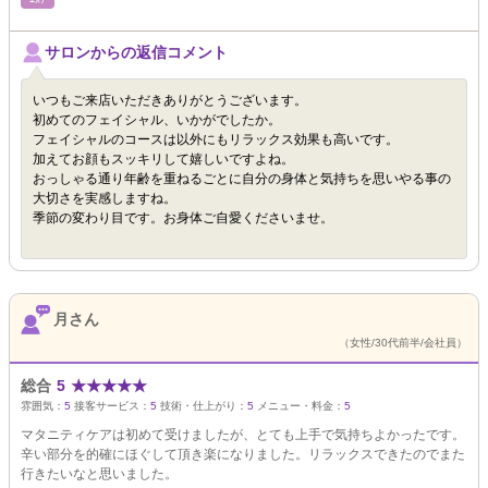
サロンからの返信コメント
いつもご来店いただきありがとうございます。
初めてのフェイシャル、いかがでしたか。
フェイシャルのコースは以外にもリラックス効果も高いです。
加えてお顔もスッキリして嬉しいですよね。
おっしゃる通り年齢を重ねるごとに自分の身体と気持ちを思いやる事の
大切さを実感しますね。
季節の変わり目です。お身体ご自愛くださいませ。
月さん
（女性/30代前半/会社員）
総合
5
★
★
★
★
★
雰囲気：
5
接客サービス：
5
技術・仕上がり：
5
メニュー・料金：
5
マタニティケアは初めて受けましたが、とても上手で気持ちよかったです。
辛い部分を的確にほぐして頂き楽になりました。リラックスできたのでまた
行きたいなと思いました。