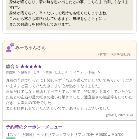
身体が軽くなり、若い時を思い出したとの事、こちらまで嬉しくなりま
す(^^♪
身体が痛くない、辛くないって気持ちも軽くなりますよね。
これから寒さも本格化していきます。無理をなさらずに…
またのお越しをお待ちしております。
みーちゃんさん
（女性/30代前半/会社員）
総合
5
★
★
★
★
★
雰囲気：
5
接客サービス：
5
技術・仕上がり：
5
メニュー・料金：
5
直前の予約で行ったにも関わらず「当店を選んでいただいてありがとうござ
います」と言っていただき、まず心が温かくなりました。
言葉だけではなく施術もすべてとても丁寧で、特に左足をほぐしていただい
たあとの左右の足の軽さの違いに驚きました。適宜強さの確認等もしていた
だき、大満足の70分でした。
またぜひ伺わせていただきたいです。ありがとうございました！
[投稿日] 2025/12/3
予約時のクーポン・メニュー
【スッキリ快眠】 ヘッドリフレ＋フットリフレ 70分 ￥6800→￥5700