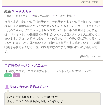
（女性/50代/主婦）
総合
5
★
★
★
★
★
雰囲気：
5
接客サービス：
5
技術・仕上がり：
5
メニュー・料金：
5
今月も来訪。春になり子供の予定やら外出予定が多くなり日々忙しなく追わ
れる日々に疲弊気味になったので整えていただきました。リラックスしたか
ったので今回はゼラニウムとオレンジで。パート仕事の凝り固まった首肩
は、バドミントンや整骨院でも解れ切ないので担当スタッフさんに頼ってし
まいます。アロマと担当スタッフさんの手の力で、心身の気の巡りを良くし
ていただきました。体が軽い！よく眠れる！毎回効果を感じています。梅雨
時期も浮腫で辛くなる予感。効果絶大なのでまたお願いするのが楽しみで
す。
[投稿日] 2026/5/10
予約時のクーポン・メニュー
【お試しアロマ】 アロマボディトリートメント 70分 ￥8200→￥7200
ﾘﾗｸ
ｴｽﾃ
サロンからの返信コメント
いつもご来店頂きありがとうございます。
また、口コミの投稿もありがとうございます。