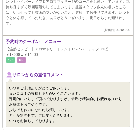
いつもハイパーナイフ＆アロママッサージのコースをお願いしています。気
持ち良すぎて毎回寝落ちしてしまいます。担当スタッフさんの凄いところ
は、いつ行っても技術のブレがないこと。信頼してお任せできます。いつも
心と体を癒していただき、ありがとうございます。明日からまた頑張れま
す。
[投稿日] 2026/3/20
予約時のクーポン・メニュー
【温熱セラピー】アロマトリートメント+ハイパーナイフ130分
￥18000→￥14500
ﾘﾗｸ
ｴｽﾃ
サロンからの返信コメント
いつもご来店ありがとうございます。
また口コミの投稿もありがとうございます。
定期的にいらして頂いておりますが、最近は精神的なお疲れも加わり、
お身体もお辛そうです。
少しでもお力になれたら嬉しいです。
どうか無理せず、ご自愛くださいませ。
いつもお待ちしております。