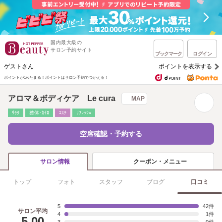
国内最大級の
サロン予約サイト
ブックマーク
ログイン
ゲストさん
ポイントを表示する
ポイントが1%たまる！
ポイントはサロン予約でつかえる！
アロマ＆ボディケア Le cura
MAP
ﾘﾗｸ
整体･ｶｲﾛ
ｴｽﾃ
ﾘﾌﾚｯｼｭ
空席確認・予約する
クーポン・メニュー
サロン情報
トップ
フォト
スタッフ
ブログ
口コミ
5
42
サロン平均
4
1
5.00