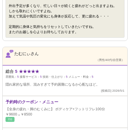
外出予定が多くなり、忙しい日々が続くと疲れがどっと出ますよね。
しかも取れにくいですよね。
加えて気温や気圧の変化にも身体が反応して、更に疲れる・・・
定期的に身体と気持ちをリセットしていきたいですね。
またのお越しを心よりお待ちしております。
たむにぃさん
（男性/40代/自営業）
総合
5
★
★
★
★
★
雰囲気：
5
接客サービス：
5
技術・仕上がり：
5
メニュー・料金：
5
隠れ家的な場所、混みすぎて予約困難になるか心配なほど。
[投稿日] 2026/5/1
予約時のクーポン・メニュー
【全身の疲れ・脚のむくみに】 ボディケア+フットリフレ100分
￥9600→￥8500
ﾘﾗｸ