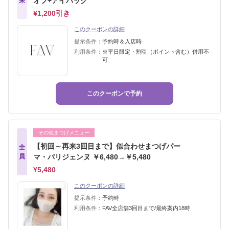
オフ+アイパック
来
¥1,200引き
このクーポンの詳細
提示条件：
予約時＆入店時
利用条件：
※平日限定・割引（ポイント含む）併用不
可
このクーポンで予約
その他まつげメニュー
【初回～再来3回目まで】似合わせまつげパー
全
員
マ・パリジェンヌ ￥6,480→￥5,480
¥5,480
このクーポンの詳細
提示条件：
予約時
利用条件：
FAV全店舗3回目まで/最終案内18時