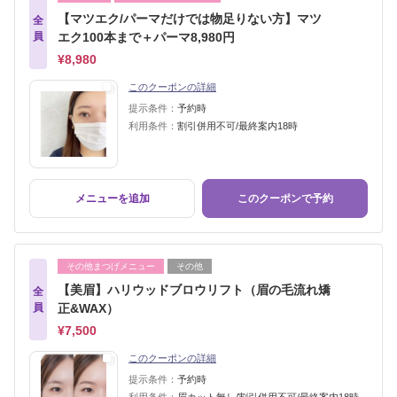
【マツエク/パーマだけでは物足りない方】マツ
全
員
エク100本まで＋パーマ8,980円
¥8,980
このクーポンの詳細
提示条件：
予約時
利用条件：
割引併用不可/最終案内18時
メニューを追加
このクーポンで予約
その他まつげメニュー
その他
【美眉】ハリウッドブロウリフト（眉の毛流れ矯
全
員
正&WAX）
¥7,500
このクーポンの詳細
提示条件：
予約時