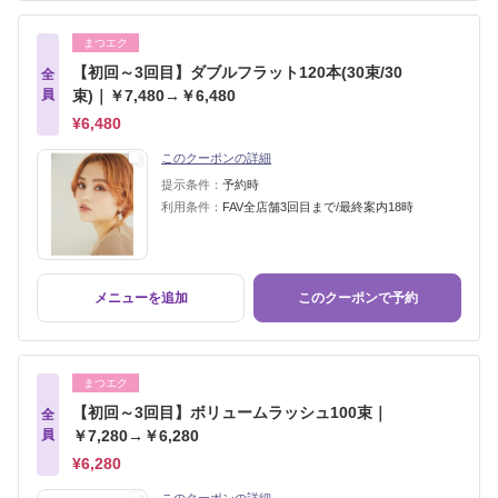
まつエク
【初回～3回目】ダブルフラット120本(30束/30
全
員
束)｜￥7,480→￥6,480
¥6,480
このクーポンの詳細
提示条件：
予約時
利用条件：
FAV全店舗3回目まで/最終案内18時
メニューを追加
このクーポンで予約
まつエク
【初回～3回目】ボリュームラッシュ100束｜
全
員
￥7,280→￥6,280
¥6,280