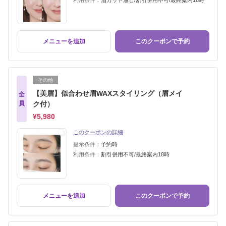
利用条件：
眉カット無し/割引併用不可/最終案内18時
メニューを追加
このクーポンで予約
その他
【美眉】似合わせ眉WAXスタイリング（眉メイ
全
員
ク付）
¥5,980
このクーポンの詳細
提示条件：
予約時
利用条件：
割引併用不可/最終案内18時
メニューを追加
このクーポンで予約