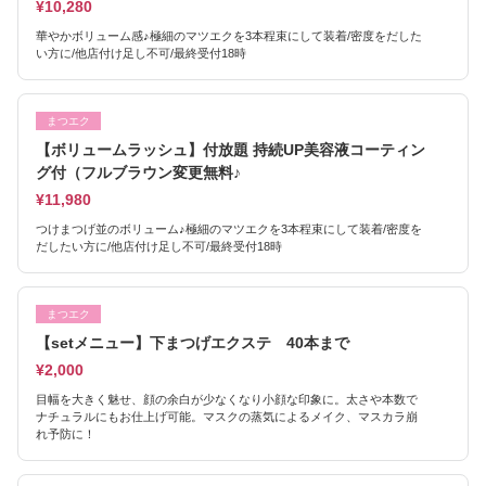
¥10,280
華やかボリューム感♪極細のマツエクを3本程束にして装着/密度をだした
い方に/他店付け足し不可/最終受付18時
まつエク
【ボリュームラッシュ】付放題 持続UP美容液コーティン
グ付（フルブラウン変更無料♪
¥11,980
つけまつげ並のボリューム♪極細のマツエクを3本程束にして装着/密度を
だしたい方に/他店付け足し不可/最終受付18時
まつエク
【setメニュー】下まつげエクステ 40本まで
¥2,000
目幅を大きく魅せ、顔の余白が少なくなり小顔な印象に。太さや本数で
ナチュラルにもお仕上げ可能。マスクの蒸気によるメイク、マスカラ崩
れ予防に！