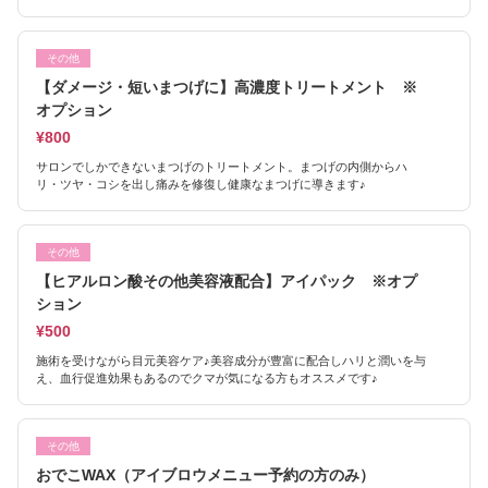
その他
【ダメージ・短いまつげに】高濃度トリートメント ※
オプション
¥800
サロンでしかできないまつげのトリートメント。まつげの内側からハ
リ・ツヤ・コシを出し痛みを修復し健康なまつげに導きます♪
その他
【ヒアルロン酸その他美容液配合】アイパック ※オプ
ション
¥500
施術を受けながら目元美容ケア♪美容成分が豊富に配合しハリと潤いを与
え、血行促進効果もあるのでクマが気になる方もオススメです♪
その他
おでこWAX（アイブロウメニュー予約の方のみ）