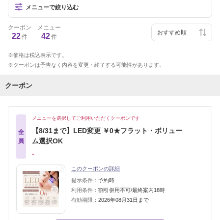
メニューで絞り込む
クーポン
メニュー
22
42
件
件
価格は税込表示です。
クーポンは予告なく内容を変更・終了する可能性があります。
クーポン
メニューを選択してご利用いただくクーポンです
【8/31まで】LED変更 ￥0★フラット・ボリュー
全
ム選択OK
員
‐
このクーポンの詳細
提示条件：
予約時
利用条件：
割引併用不可/最終案内18時
有効期限：
2026年08月31日まで