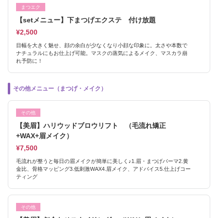
まつエク
【setメニュー】下まつげエクステ 付け放題
¥2,500
目幅を大きく魅せ、顔の余白が少なくなり小顔な印象に。太さや本数で
ナチュラルにもお仕上げ可能。マスクの蒸気によるメイク、マスカラ崩
れ予防に！
その他メニュー（まつげ・メイク）
その他
【美眉】ハリウッドブロウリフト （毛流れ矯正
+WAX+眉メイク）
¥7,500
毛流れが整うと毎日の眉メイクが簡単に美しく♪1.眉・まつげパーマ2.黄
金比、骨格マッピング3.低刺激WAX4.眉メイク、アドバイス5.仕上げコー
ティング
その他