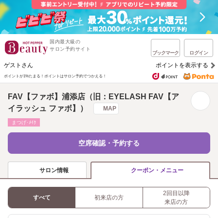
国内最大級の
サロン予約サイト
ブックマーク
ログイン
ゲストさん
ポイントを表示する
ポイントが1%たまる！
ポイントはサロン予約でつかえる！
FAV【ファボ】浦添店（旧：EYELASH FAV【ア
イラッシュ ファボ】）
MAP
まつげ･ﾒｲｸ
空席確認・予約する
サロン情報
クーポン・メニュー
2回目以降
すべて
初来店の方
来店の方