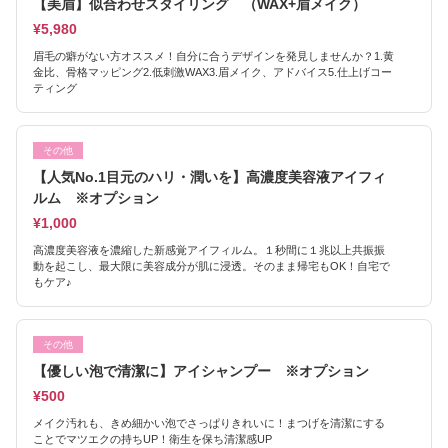
【美眉】似合わせスタイリング （WAX+眉メイク）
¥5,980
眉毛の癖がない方オススメ！自分に合うデザインを発見しませんか？1.黄
金比、骨格マッピング2.低刺激WAX3.眉メイク、アドバイス5.仕上げコー
ティング
その他
【人気No.1目元のハリ・潤いを】高濃度美容液アイフィ
ルム ※オプション
¥1,000
高濃度美容液を濃縮した新感覚アイフィルム。１秒間に１兆以上共振振
動を起こし、最大限に美容成分が肌に浸透。そのまま帰宅もOK！自宅で
もケア♪
その他
【優しい泡で清潔に】アイシャンプー ※オプション
¥500
メイク汚れも、きめ細かい泡でさっぱりきれいに！まつげを清潔にする
ことでマツエクの持ちUP！衛生を保ち清潔感UP