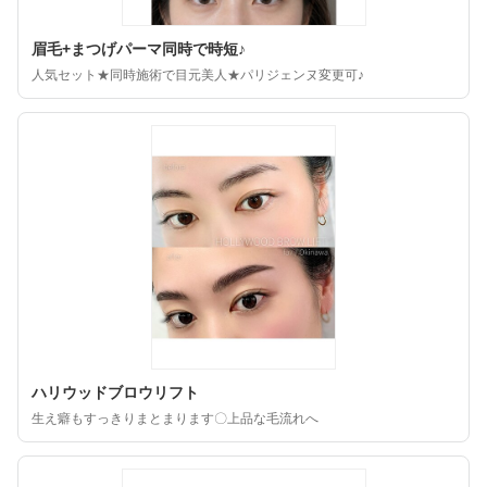
眉毛+まつげパーマ同時で時短♪
人気セット★同時施術で目元美人★パリジェンヌ変更可♪
ハリウッドブロウリフト
生え癖もすっきりまとまります〇上品な毛流れへ