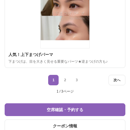
人気！上下まつげパーマ
下まつげは、目を大きく見せる重要なパーツ★逆まつげの方も♪
1
2
3
次へ
1 / 3ページ
空席確認・予約する
クーポン情報