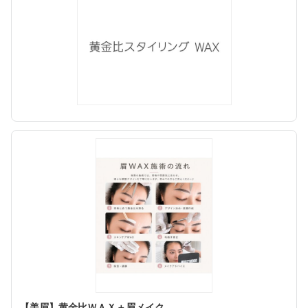
【美眉】黄金比ＷＡＸ＋眉メイク