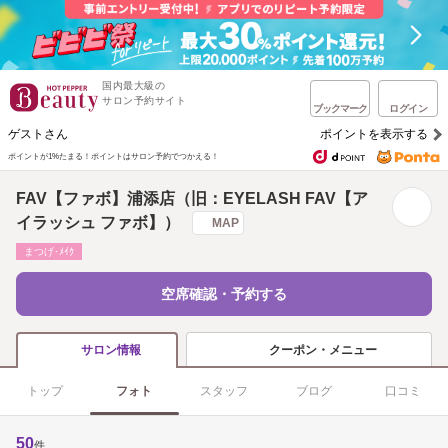
国内最大級の
サロン予約サイト
ブックマーク
ログイン
ゲストさん
ポイントを表示する
ポイントが1%たまる！
ポイントはサロン予約でつかえる！
FAV【ファボ】浦添店（旧：EYELASH FAV【ア
イラッシュ ファボ】）
MAP
まつげ･ﾒｲｸ
空席確認・予約する
クーポン・メニュー
サロン情報
トップ
フォト
スタッフ
ブログ
口コミ
50
件