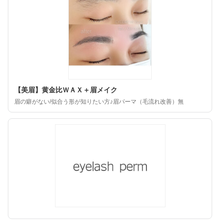
【美眉】黄金比ＷＡＸ＋眉メイク
眉の癖がない/似合う形が知りたい方♪眉パーマ（毛流れ改善）無