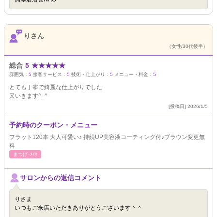
りさん
（女性/30代後半）
総合
5
★
★
★
★
★
雰囲気：
5
接客サービス：
5
技術・仕上がり：
5
メニュー・料金：
5
とても丁寧で綺麗な仕上がりでした
又いきます^_^
[投稿日] 2026/1/5
予約時のクーポン・メニュー
フラット120本 大人可愛い♪ 持続UP美容液コーティング付♪ブラウン変更無
料
まつげ･ﾒｲｸ
サロンからの返信コメント
りさま
いつもご来店いただきありがとうございます＾＾