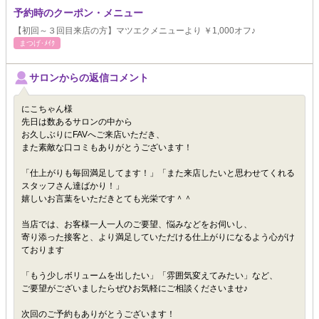
予約時のクーポン・メニュー
【初回～３回目来店の方】マツエクメニューより ￥1,000オフ♪
まつげ･ﾒｲｸ
サロンからの返信コメント
にこちゃん様
先日は数あるサロンの中から
お久しぶりにFAVへご来店いただき、
また素敵な口コミもありがとうございます！
「仕上がりも毎回満足してます！」「また来店したいと思わせてくれる
スタッフさん達ばかり！」
嬉しいお言葉をいただきとても光栄です＾＾
当店では、お客様一人一人のご要望、悩みなどをお伺いし、
寄り添った接客と、より満足していただける仕上がりになるよう心がけ
ております
「もう少しボリュームを出したい」「雰囲気変えてみたい」など、
ご要望がございましたらぜひお気軽にご相談くださいませ♪
次回のご予約もありがとうございます！