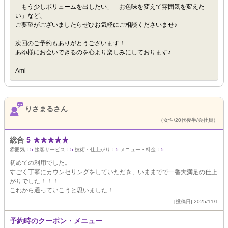
「もう少しボリュームを出したい」「お色味を変えて雰囲気を変えた
い」など、
ご要望がございましたらぜひお気軽にご相談くださいませ♪
次回のご予約もありがとうございます！
あゆ様にお会いできるのを心より楽しみにしております♪
Ami
りさまるさん
（女性/20代後半/会社員）
総合
5
★
★
★
★
★
雰囲気：
5
接客サービス：
5
技術・仕上がり：
5
メニュー・料金：
5
初めての利用でした。
すごく丁寧にカウンセリングをしていただき、いままでで一番大満足の仕上
がりでした！！！
これから通っていこうと思いました！
[投稿日] 2025/11/1
予約時のクーポン・メニュー