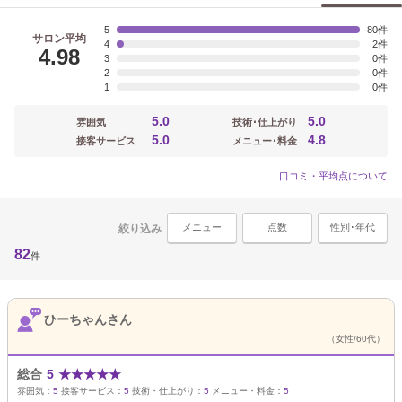
5
80
サロン平均
4
2
4.98
3
0
2
0
1
0
5.0
5.0
雰囲気
技術･仕上がり
5.0
4.8
接客サービス
メニュー･料金
口コミ・平均点について
メニュー
点数
性別･年代
絞り込み
82
件
ひーちゃんさん
（女性/60代）
総合
5
★
★
★
★
★
雰囲気：
5
接客サービス：
5
技術・仕上がり：
5
メニュー・料金：
5