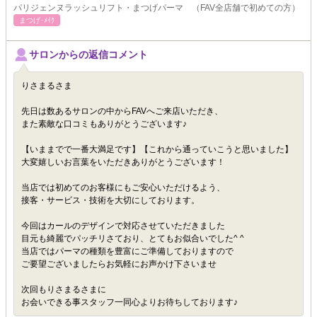
パリジェンヌラッシュリフト・まつげパーマ （FAV全店舗で初めての方）
まつげ･ﾒｲｸ
サロンからの返信コメント
りさまるさま
先日は数あるサロンの中からFAVへご来店いただき、
また素敵な口コミもありがとうございます♪
【いままでで一番大満足です】【これから通っていこうと思いました】
大変嬉しいお言葉をいただきありがとうございます！
当店では初めてのお客様にもご安心いただけるよう、
接客・サービス・技術を大切にしております。
今回はカールのデザインで対応させていただきました
目元も綺麗でパッチリさており、とてもお似合いでした^ ^
当店ではパーマの種類を豊富にご準備しておりますので
ご要望ございましたらお気軽にお声かけ下さいませ
次回もりさまるさまに
お会いできる事スタッフ一同心よりお待ちしております♪