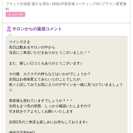
フラット付放題 濃さを演出♪ 持続UP美容液コーティング付♪ブラウン変更無
料
まつげ･ﾒｲｸ
サロンからの返信コメント
ツインズさま
先日は数あるサロンの中から
当店にご来店いただきありがとうございました＾＾
また、嬉しい口コミもありがとうございます♪
その後、エクステの持ちなどはいかがでしょうか？
次回はお色味変えてみたいとのことでしたが、
色々と試してみてお気に入りのデザインを一緒に見つけていきましょう
☆
美容液も塗れていますでしょうか？＾＾
次回もまつ毛の状態、しっかり確認いたしますので
引き続きケアよろしくお願いいたします
次回2月のご来店も楽しみにお待ちしております♪
浦添店店長NAO