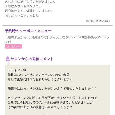
久しぶりに施術していただきました。
丁寧なカウンセリングで、
居心地がよく、爆睡していました。
ありがとうございました
[投稿日] 2025/11/21
予約時のクーポン・メニュー
【最終来店から6ヶ月経過の方】おかえりなさい♪￥1,200割引/美容アイパッ
ク付
まつげ･ﾒｲｸ
サロンからの返信コメント
ジャイアン様
先日はお久しぶりのメンテナンスでのご来店、
そして素敵な口コミもありがとうございます♪
施術中はゆっくりお休みいただけたようで安心いたしました＾＾
カウンセリングの際に右目が下がりやすいとお伺いしましたので
当店では今回初めてのCカールに挑戦させていただきましたが、
その後の仕上がりの状態はいかがでしょうか？