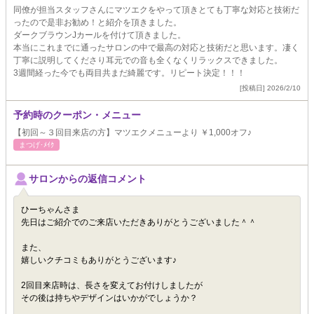
同僚が担当スタッフさんにマツエクをやって頂きとても丁寧な対応と技術だ
ったので是非お勧め！と紹介を頂きました。
ダークブラウンJカールを付けて頂きました。
本当にこれまでに通ったサロンの中で最高の対応と技術だと思います。凄く
丁寧に説明してくださり耳元での音も全くなくリラックスできました。
3週間経った今でも両目共まだ綺麗です。リピート決定！！！
[投稿日] 2026/2/10
予約時のクーポン・メニュー
【初回～３回目来店の方】マツエクメニューより ￥1,000オフ♪
まつげ･ﾒｲｸ
サロンからの返信コメント
ひーちゃんさま
先日はご紹介でのご来店いただきありがとうございました＾＾
また、
嬉しいクチコミもありがとうございます♪
2回目来店時は、長さを変えてお付けしましたが
その後は持ちやデザインはいかがでしょうか？