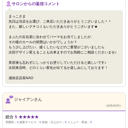
サロンからの返信コメント
まっこさま
先日は当店をお選び、ご来店いただきありがとうございました＾＾
また、嬉しいクチコミもいただきありがとうございます★
まぶたの左右差に合わせてパーマをお当てしましたが、
その後のカールの状態はいかがでしょうか？
もう少し上げたい、緩くしたいなどのご要望がございましたら
次回デザイン変えることも出来ますのでお気軽にご相談くださいませ♪
美容液も忘れずにしっかりお塗りしていただけると嬉しいです♪
次回来店時、どのくらい変化が出てるか楽しみにしております！
浦添店店長NAO
ジャイアンさん
（女性/60代）
総合
5
★
★
★
★
★
雰囲気：
4
接客サービス：
5
技術・仕上がり：
5
メニュー・料金：
5