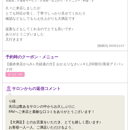
雰囲気：
5
接客サービス：
5
技術・仕上がり：
5
メニュー・料金：
5
久々に来店しましたが
とても対応が良く、丁寧でしっかり見せてくれたり
確認などもしてもらえ仕上がりも大満足です
提案などもしてくれるのでとても良いです♪
ありがとうございました
又行きます
[投稿日] 2025/11/17
予約時のクーポン・メニュー
【最終来店から6ヶ月経過の方】おかえりなさい♪￥1,200割引/美容アイパッ
ク付
まつげ･ﾒｲｸ
サロンからの返信コメント
り様
先日は数あるサロンの中からお久しぶりに
FAVへご来店と素敵な口コミをありがとうございます！
【大満足】とのお言葉をいただき、とても嬉しく思います♪
お客様一人一人、ご満足いただけるよう、