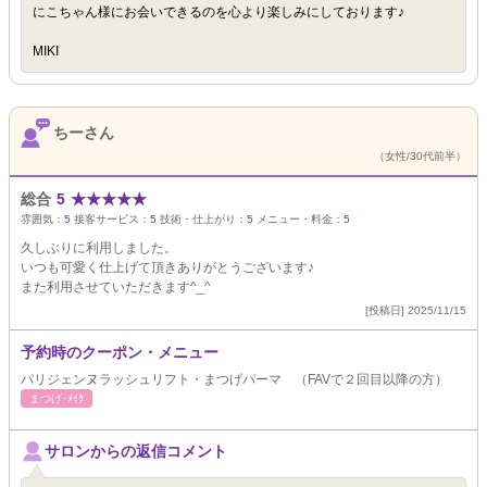
にこちゃん様にお会いできるのを心より楽しみにしております♪
MIKI
ちーさん
（女性/30代前半）
総合
5
★
★
★
★
★
雰囲気：
5
接客サービス：
5
技術・仕上がり：
5
メニュー・料金：
5
久しぶりに利用しました。
いつも可愛く仕上げて頂きありがとうございます♪
また利用させていただきます^_^
[投稿日] 2025/11/15
予約時のクーポン・メニュー
パリジェンヌラッシュリフト・まつげパーマ （FAVで２回目以降の方）
まつげ･ﾒｲｸ
サロンからの返信コメント