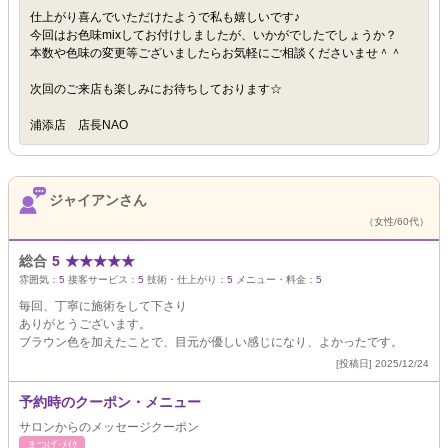
仕上がり喜んでいただけたようで私も嬉しいです♪
今回はお色味mixしてお付けしましたが、いかがでしたでしょうか？
本数や色味の変更等ございましたらお気軽にご相談くださいませ＾＾
次回のご来店も楽しみにお待ちしております☆
浦添店 店長NAO
ジャイアンさん
（女性/60代）
総合
5
★
★
★
★
★
雰囲気：
5
接客サービス：
5
技術・仕上がり：
5
メニュー・料金：
5
毎回、丁寧に施術をして下さり
ありがとうございます。
ブラウン色を加えたことで、目元が優しい感じになり、よかったです。
[投稿日] 2025/12/24
予約時のクーポン・メニュー
サロンからのメッセージクーポン
まつげ･ﾒｲｸ