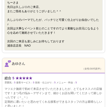
ちーさま
先日は久しぶりのご来店、
またご指名もありがとうございました＾＾
久しぶりのパーマでしたが、パッチリと可愛く仕上がりお似合いでした
♪
次回は大事なイベント前とのことですのでより素敵なお目元になるよう
心を込めて施術させていただきます！
次回のご来店も楽しみにお待ちしております
浦添店店長 NAO
あゆさん
（女性/30代前半）
総合
5
★
★
★
★
★
雰囲気：
5
接客サービス：
5
技術・仕上がり：
5
メニュー・料金：
5
マツエク施術で初めて来店させていただきましたが、とてもオススメの店舗
です！まつ毛の悩み～デザインまで、細かくお話を聞いてくださって嬉しか
ったです（＾_＾）
定期的に通いたいと思わせてくれる接客ができるスタッフの方は素晴らしい
と思いました！