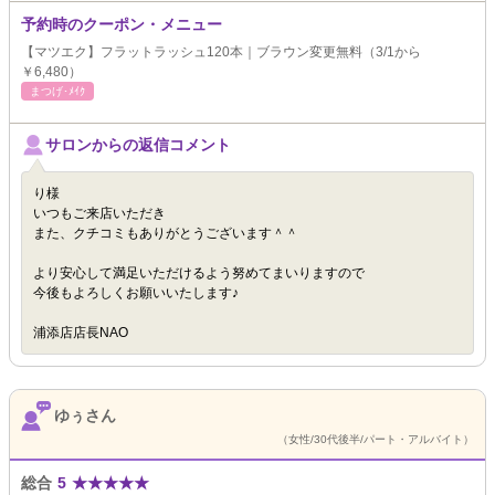
予約時のクーポン・メニュー
【マツエク】フラットラッシュ120本｜ブラウン変更無料（3/1から
￥6,480）
まつげ･ﾒｲｸ
サロンからの返信コメント
り様
いつもご来店いただき
また、クチコミもありがとうございます＾＾
より安心して満足いただけるよう努めてまいりますので
今後もよろしくお願いいたします♪
浦添店店長NAO
ゆぅさん
（女性/30代後半/パート・アルバイト）
総合
5
★
★
★
★
★