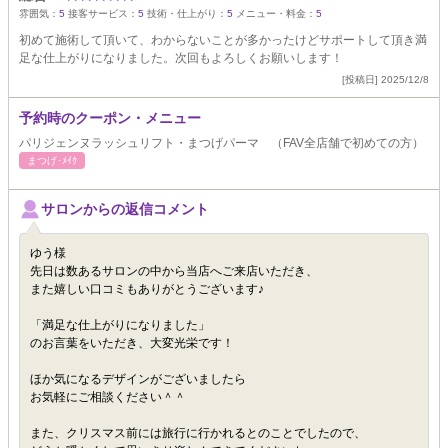
雰囲気：
5
接客サービス：
5
技術・仕上がり：
5
メニュー・料金：
5
初めて施術して頂いて、わからないことが多かったけどサポートして頂き満
足な仕上がりになりました。次回もよろしくお願いします！
[投稿日] 2025/12/8
予約時のクーポン・メニュー
パリジェンヌラッシュリフト・まつげパーマ （FAV全店舗で初めての方）
まつげ･ﾒｲｸ
サロンからの返信コメント
ゆう様
先日は数あるサロンの中から当店へご来店いただき、
また嬉しい口コミもありがとうございます♪
「満足な仕上がりになりました」
のお言葉をいただき、大変光栄です！
ほか気になるデザインがございましたら
お気軽にご相談ください＾＾
また、クリスマス前には旅行に行かれるとのことでしたので、