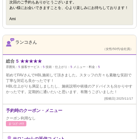
次回のご予約もありがとうございます。
あい様にお会いできますことを、心より楽しみにお待ちしております！
Ami
ランコさん
（女性/50代/会社員）
総合
5
★
★
★
★
★
雰囲気：
5
接客サービス：
5
技術・仕上がり：
5
メニュー・料金：
5
初めてFAVさんでHBL施術して頂きました。スタッフの方々も素敵な笑顔で
丁寧な対応も良かったです！
HBL仕上がりも満足しましたし、施術説明や術後のアドバイスも分かりやす
かったです。定期的に通いたいと思います、有難うございました！
[投稿日] 2025/11/17
予約時のクーポン・メニュー
クーポン利用なし
まつげ･ﾒｲｸ
サロンからの返信コメント