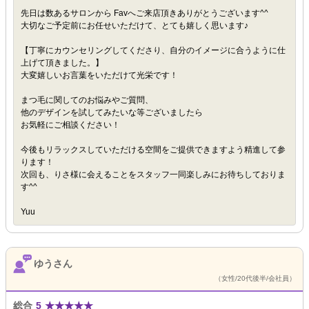
先日は数あるサロンから Favへご来店頂きありがとうございます^^
大切なご予定前にお任せいただけて、とても嬉しく思います♪
【丁寧にカウンセリングしてくださり、自分のイメージに合うように仕
上げて頂きました。】
大変嬉しいお言葉をいただけて光栄です！
まつ毛に関してのお悩みやご質問、
他のデザインを試してみたいな等ございましたら
お気軽にご相談ください！
今後もリラックスしていただける空間をご提供できますよう精進して参
ります！
次回も、りさ様に会えることをスタッフ一同楽しみにお待ちしておりま
す^^
Yuu
ゆうさん
（女性/20代後半/会社員）
総合
5
★
★
★
★
★