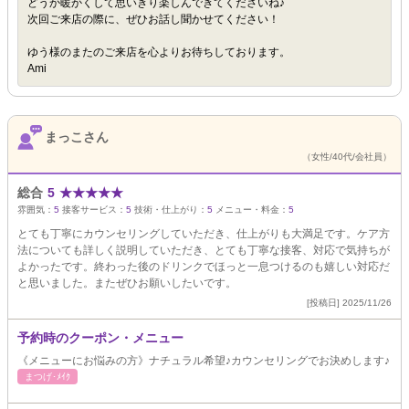
どうか暖かくして思いきり楽しんできてくださいね♪
次回ご来店の際に、ぜひお話し聞かせてください！
ゆう様のまたのご来店を心よりお待ちしております。
Ami
まっこさん
（女性/40代/会社員）
総合
5
★
★
★
★
★
雰囲気：
5
接客サービス：
5
技術・仕上がり：
5
メニュー・料金：
5
とても丁寧にカウンセリングしていただき、仕上がりも大満足です。ケア方
法についても詳しく説明していただき、とても丁寧な接客、対応で気持ちが
よかったです。終わった後のドリンクでほっと一息つけるのも嬉しい対応だ
と思いました。またぜひお願いしたいです。
[投稿日] 2025/11/26
予約時のクーポン・メニュー
《メニューにお悩みの方》ナチュラル希望♪カウンセリングでお決めします♪
まつげ･ﾒｲｸ