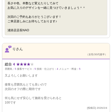
長さや色、本数など変えたりしてみて
お気に入りのデザインを一緒に見つけていきましょう＾＾
次回のご予約もありがとうございます！
ご来店楽しみにお待ちしております♪
浦添店店長NAO
りさん
（女性/30代後半）
総合
4
★
★
★
★
★
雰囲気：
5
接客サービス：
5
技術・仕上がり：
4
メニュー・料金：
5
又よろしくお願いします
接客も雰囲気もとても良いので
次回のオフの際に期待です
何も気にせず安心して施術を受けられると
100です
[投稿日] 2026/2/4