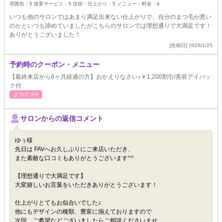
雰囲気：
5
接客サービス：
5
技術・仕上がり：
5
メニュー・料金：
4
いつも他のサロンではあまり満足出来ない仕上がりで、自分のまつ毛が悪い
のかといつも諦めていましたがこちらのサロンでは理想通りで大満足です！
ありがとうございました！
[投稿日] 2026/1/25
予約時のクーポン・メニュー
【最終来店から6ヶ月経過の方】おかえりなさい♪￥1,200割引/美容アイパッ
ク付
まつげ･ﾒｲｸ
サロンからの返信コメント
ゆぅ様
先日は FAVへお久しぶりにご来店いただき、
また素敵な口コミもありがとうございます^^
【理想通りで大満足です】
大変嬉しいお言葉をいただきありがとうございます！
仕上がりとてもお似合いでした♪
他にもデザインの種類、豊富に揃えておりますので
次回、ご希望などございましたらご相談くださいませ