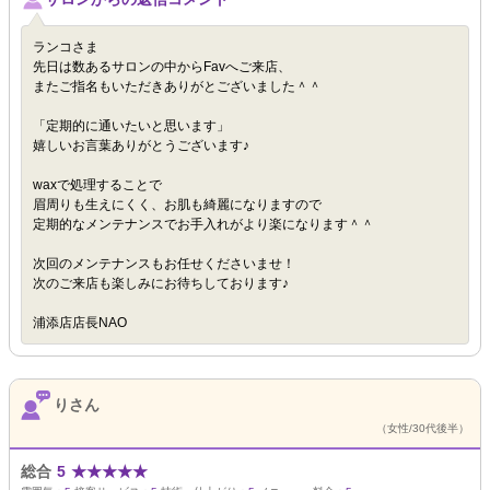
ランコさま
先日は数あるサロンの中からFavへご来店、
またご指名もいただきありがとございました＾＾
「定期的に通いたいと思います」
嬉しいお言葉ありがとうございます♪
waxで処理することで
眉周りも生えにくく、お肌も綺麗になりますので
定期的なメンテナンスでお手入れがより楽になります＾＾
次回のメンテナンスもお任せくださいませ！
次のご来店も楽しみにお待ちしております♪
浦添店店長NAO
りさん
（女性/30代後半）
総合
5
★
★
★
★
★