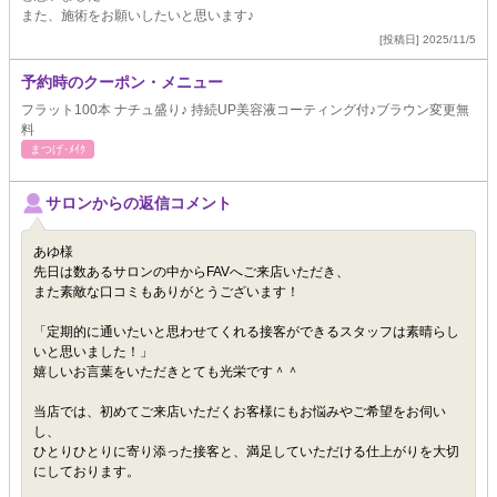
また、施術をお願いしたいと思います♪
[投稿日] 2025/11/5
予約時のクーポン・メニュー
フラット100本 ナチュ盛り♪ 持続UP美容液コーティング付♪ブラウン変更無
料
まつげ･ﾒｲｸ
サロンからの返信コメント
あゆ様
先日は数あるサロンの中からFAVへご来店いただき、
また素敵な口コミもありがとうございます！
「定期的に通いたいと思わせてくれる接客ができるスタッフは素晴らし
いと思いました！」
嬉しいお言葉をいただきとても光栄です＾＾
当店では、初めてご来店いただくお客様にもお悩みやご希望をお伺い
し、
ひとりひとりに寄り添った接客と、満足していただける仕上がりを大切
にしております。