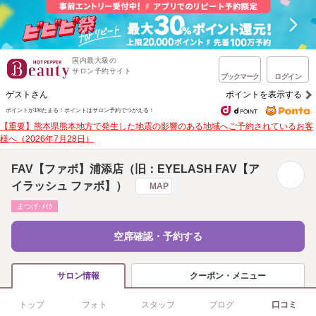
国内最大級の
サロン予約サイト
ブックマーク
ログイン
ゲストさん
ポイントを表示する
ポイントが1%たまる！
ポイントはサロン予約でつかえる！
【重要】熊本県熊本地方で発生した地震の影響のある地域へご予約されているお客
様へ（2026年7月28日）
FAV【ファボ】浦添店（旧：EYELASH FAV【ア
イラッシュ ファボ】）
MAP
まつげ･ﾒｲｸ
空席確認・予約する
クーポン・メニュー
サロン情報
トップ
フォト
スタッフ
ブログ
口コミ