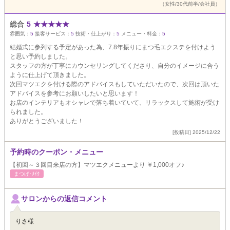
（女性/30代前半/会社員）
総合
5
★
★
★
★
★
雰囲気：
5
接客サービス：
5
技術・仕上がり：
5
メニュー・料金：
5
結婚式に参列する予定があった為、7.8年振りにまつ毛エクステを付けよう
と思い予約しました。
スタッフの方が丁寧にカウンセリングしてくださり、自分のイメージに合う
ように仕上げて頂きました。
次回マツエクを付ける際のアドバイスもしていただいたので、次回は頂いた
アドバイスを参考にお願いしたいと思います！
お店のインテリアもオシャレで落ち着いていて、リラックスして施術が受け
られました。
ありがとうございました！
[投稿日] 2025/12/22
予約時のクーポン・メニュー
【初回～３回目来店の方】マツエクメニューより ￥1,000オフ♪
まつげ･ﾒｲｸ
サロンからの返信コメント
りさ様