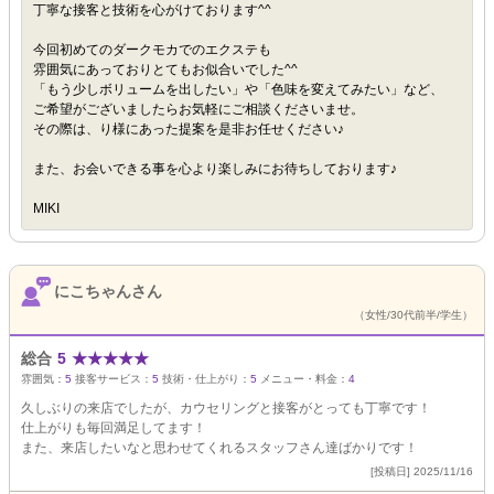
丁寧な接客と技術を心がけております^^
今回初めてのダークモカでのエクステも
雰囲気にあっておりとてもお似合いでした^^
「もう少しボリュームを出したい」や「色味を変えてみたい」など、
ご希望がございましたらお気軽にご相談くださいませ。
その際は、り様にあった提案を是非お任せください♪
また、お会いできる事を心より楽しみにお待ちしております♪
MIKI
にこちゃんさん
（女性/30代前半/学生）
総合
5
★
★
★
★
★
雰囲気：
5
接客サービス：
5
技術・仕上がり：
5
メニュー・料金：
4
久しぶりの来店でしたが、カウセリングと接客がとっても丁寧です！
仕上がりも毎回満足してます！
また、来店したいなと思わせてくれるスタッフさん達ばかりです！
[投稿日] 2025/11/16