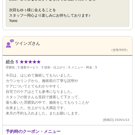
次回もゆぅ様に会えることを
スタッフ一同心より楽しみにお待ちしております♪
Yuno
ツインズさん
（女性/50代）
総合
5
★
★
★
★
★
雰囲気：
5
接客サービス：
5
技術・仕上がり：
5
メニュー・料金：
5
今日は、はじめて施術してもらいました。
カウンセリングから、施術前の丁寧な説明や
ケアについてとてもわかりやすく、
自宅でのケアはとても参考になりました。
スタッフの皆さんも笑顔で接客して下さって、
落ち着いた雰囲気の中で、施術をしてもらうことが
出来ました。仕上がりも大満足です。
来月の予約も入れました。またお願いします。
[投稿日] 2026/1/13
予約時のクーポン・メニュー