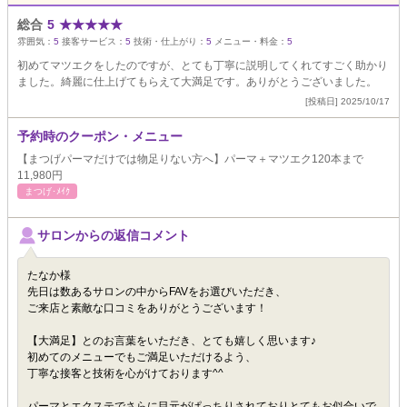
総合
5
★
★
★
★
★
雰囲気：
5
接客サービス：
5
技術・仕上がり：
5
メニュー・料金：
5
初めてマツエクをしたのですが、とても丁寧に説明してくれてすごく助かり
ました。綺麗に仕上げてもらえて大満足です。ありがとうございました。
[投稿日] 2025/10/17
予約時のクーポン・メニュー
【まつげパーマだけでは物足りない方へ】パーマ＋マツエク120本まで
11,980円
まつげ･ﾒｲｸ
サロンからの返信コメント
たなか様
先日は数あるサロンの中からFAVをお選びいただき、
ご来店と素敵な口コミをありがとうございます！
【大満足】とのお言葉をいただき、とても嬉しく思います♪
初めてのメニューでもご満足いただけるよう、
丁寧な接客と技術を心がけております^^
パーマとエクステでさらに目元がぱっちりされておりとてもお似合いで