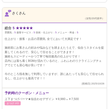
さくさん
（女性/20代前半）
総合
5
★
★
★
★
★
雰囲気：
5
接客サービス：
5
技術・仕上がり：
5
メニュー・料金：
5
仕上がり・接客・お店の雰囲気 全てにおいて大満足です！
施術前にお客さんの好みや悩みなどを踏まえたうえで、似合うスタイルを提
案してくれるので、安心して任せることができます！
施術もスピーディーかつ丁寧で毎回最高の仕上がりです！
店内には落ち着くBGMが流れているのと、ふわふわのリクライニングチェ
アでとても居心地が良いです！
今のところ指名無しで利用していますが、誰にあたっても安心して任せられ
るし、仕上がりも最高です！！
[投稿日] 2025/10/26
予約時のクーポン・メニュー
上下まつげパーマ★似合わせデザイン ￥8,980→￥7,500
まつげ･ﾒｲｸ