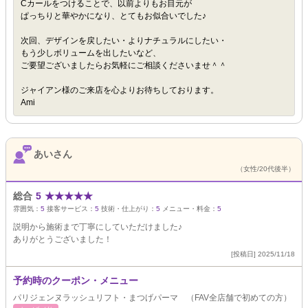
Cカールをつけることで、以前よりもお目元が
ぱっちりと華やかになり、とてもお似合いでした♪
次回、デザインを戻したい・よりナチュラルにしたい・
もう少しボリュームを出したいなど、
ご要望ございましたらお気軽にご相談くださいませ＾＾
ジャイアン様のご来店を心よりお待ちしております。
Ami
あいさん
（女性/20代後半）
総合
5
★
★
★
★
★
雰囲気：
5
接客サービス：
5
技術・仕上がり：
5
メニュー・料金：
5
説明から施術まで丁寧にしていただけました♪
ありがとうございました！
[投稿日] 2025/11/18
予約時のクーポン・メニュー
パリジェンヌラッシュリフト・まつげパーマ （FAV全店舗で初めての方）