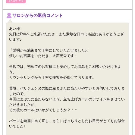
まつげ･ﾒｲｸ
サロンからの返信コメント
あい様
先日はFAVへご来店いただき、また素敵な口コミも誠にありがとうござ
います♪
「説明から施術まで丁寧にしていただけました♪」
嬉しいお言葉をいただき、大変光栄です！
当店では、初めてのお客様にも安心してお悩みをご相談いただけるよ
う、
カウンセリングから丁寧な接客を心掛けております。
普段、パリジェンヌの際に左まぶたに当たりやすいとお伺いしておりま
したので、
今回はまぶたに当たらないよう、立ち上げカールのデザインをさせてい
ただきましたが、
その後のカールはいかがでしょうか？＾＾
パーマを綺麗に当て直し、さらにぱっちりとしたお目元がとてもお似合
いでした♪