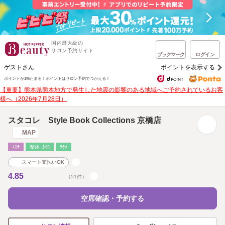
国内最大級の
サロン予約サイト
ブックマーク
ログイン
ゲストさん
ポイントを表示する
ポイントが1%たまる！
ポイントはサロン予約でつかえる！
【重要】熊本県熊本地方で発生した地震の影響のある地域へご予約されているお客
様へ（2026年7月28日）
スタコレ Style Book Collections 京橋店
MAP
ｴｽﾃ
整体･ｶｲﾛ
ﾘﾗｸ
スマート支払いOK
4.85
（51件）
空席確認・予約する