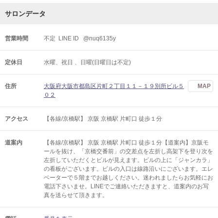
サロンデータ
営業時間
不定 LINE ID @nuq6135y
定休日
水曜、祝日 、日曜(日曜日は不定)
住所
大阪府大阪市都島区片町２丁目１１－１９別所ビル５
MAP
０２
アクセス
【各線/京橋駅】 京阪 京橋駅 片町口 徒歩１分
道案内
【各線/京橋駅】 京阪 京橋駅 片町口 徒歩１分【道案内】京阪モ
ールを抜け、「京橋交番前」の交差点を左折し高架下を登り次を
左折していただくとビルが見えます。ビルの上に「ジャンカラ」
の看板がございます。ビルの入口は線路沿いにございます。エレ
ベーターで５階までお越しください。迷われましたらお気軽にお
電話下さいませ。LINEでご連絡いただきますと、道案内のお写
真を送らせて頂きます。