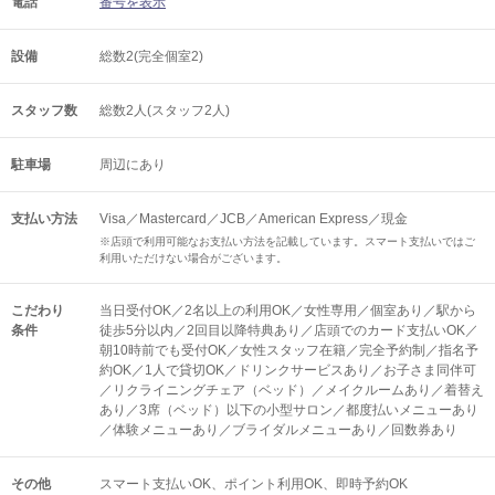
電話
番号を表示
設備
総数2(完全個室2)
スタッフ数
総数2人(スタッフ2人)
駐車場
周辺にあり
支払い方法
Visa／Mastercard／JCB／American Express／現金
※店頭で利用可能なお支払い方法を記載しています。スマート支払いではご
利用いただけない場合がございます。
こだわり
当日受付OK／2名以上の利用OK／女性専用／個室あり／駅から
条件
徒歩5分以内／2回目以降特典あり／店頭でのカード支払いOK／
朝10時前でも受付OK／女性スタッフ在籍／完全予約制／指名予
約OK／1人で貸切OK／ドリンクサービスあり／お子さま同伴可
／リクライニングチェア（ベッド）／メイクルームあり／着替え
あり／3席（ベッド）以下の小型サロン／都度払いメニューあり
／体験メニューあり／ブライダルメニューあり／回数券あり
その他
スマート支払いOK
ポイント利用OK
即時予約OK