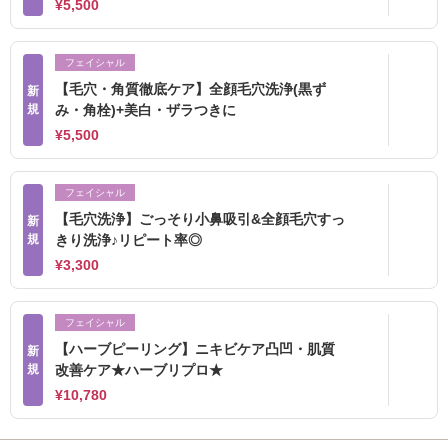
¥5,500
フェイシャル
【毛穴・角質徹底ケア】全顔毛穴洗浄(黒ず
新
規
み・角栓)+美白・ザラつきに
¥5,500
フェイシャル
【毛穴洗浄】ごっそり小鼻吸引&全顔毛穴すっ
新
規
きり洗浄♪リピート率◎
¥3,300
フェイシャル
【ハーブピーリング】ニキビケア凸凹・肌質
新
規
改善ケア★ハーブリプロ★
¥10,780