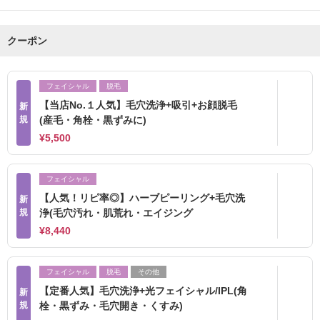
クーポン
フェイシャル
脱毛
【当店No.１人気】毛穴洗浄+吸引+お顔脱毛
新
規
(産毛・角栓・黒ずみに)
¥5,500
フェイシャル
【人気！リピ率◎】ハーブピーリング+毛穴洗
新
規
浄(毛穴汚れ・肌荒れ・エイジング
¥8,440
フェイシャル
脱毛
その他
【定番人気】毛穴洗浄+光フェイシャル/IPL(角
新
規
栓・黒ずみ・毛穴開き・くすみ)