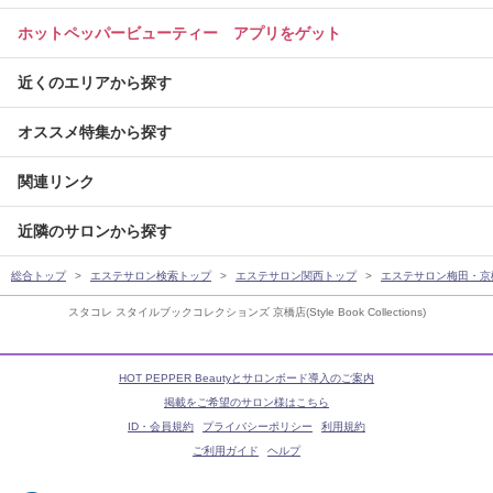
ホットペッパービューティー アプリをゲット
近くのエリアから探す
オススメ特集から探す
関連リンク
近隣のサロンから探す
総合トップ
エステサロン検索トップ
エステサロン関西トップ
エステサロン梅田・京
スタコレ スタイルブックコレクションズ 京橋店(Style Book Collections)
HOT PEPPER Beautyとサロンボード導入のご案内
掲載をご希望のサロン様はこちら
ID・会員規約
プライバシーポリシー
利用規約
ご利用ガイド
ヘルプ