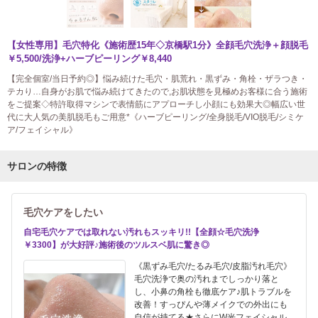
【女性専用】毛穴特化《施術歴15年◇京橋駅1分》全顔毛穴洗浄＋顔脱毛
￥5,500/洗浄+ハーブピーリング￥8,440
【完全個室/当日予約◎】悩み続けた毛穴・肌荒れ・黒ずみ・角栓・ザラつき・
テカり…自身がお肌で悩み続けてきたので,お肌状態を見極めお客様に合う施術
をご提案◇特許取得マシンで表情筋にアプローチし小顔にも効果大◎幅広い世
代に大人気の美肌脱毛もご用意*《ハーブピーリング/全身脱毛/VIO脱毛/シミケ
ア/フェイシャル》
サロンの特徴
毛穴ケアをしたい
自宅毛穴ケアでは取れない汚れもスッキリ!!【全顔☆毛穴洗浄
￥3300】が大好評♪施術後のツルスベ肌に驚き◎
《黒ずみ毛穴/たるみ毛穴/皮脂汚れ毛穴》
毛穴洗浄で奥の汚れまでしっかり落と
し、小鼻の角栓も徹底ケア♪肌トラブルを
改善！すっぴんや薄メイクでの外出にも
自信が持てる★さらにW光フェイシャル