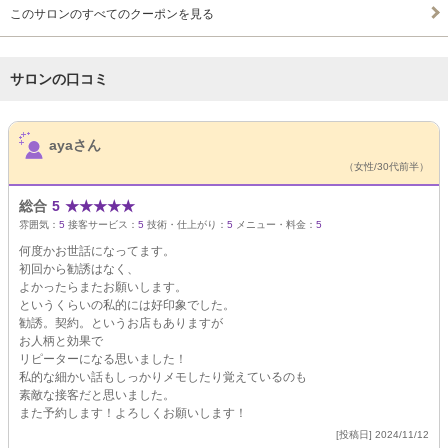
このサロンのすべてのクーポンを見る
サロンの口コミ
サロンPick Up
ayaさん
（女性/30代前半）
総合
5
★
★
★
★
★
雰囲気：
5
接客サービス：
5
技術・仕上がり：
5
メニュー・料金：
5
何度かお世話になってます。
初回から勧誘はなく、
よかったらまたお願いします。
というくらいの私的には好印象でした。
勧誘。契約。というお店もありますが
お人柄と効果で
リピーターになる思いました！
私的な細かい話もしっかりメモしたり覚えているのも
素敵な接客だと思いました。
また予約します！よろしくお願いします！
[投稿日] 2024/11/12