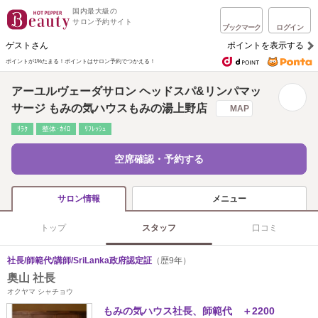
国内最大級の
サロン予約サイト
ブックマーク
ログイン
ゲストさん
ポイントを表示する
ポイントが1%たまる！
ポイントはサロン予約でつかえる！
アーユルヴェーダサロン ヘッドスパ&リンパマッ
サージ もみの気ハウスもみの湯上野店
MAP
ﾘﾗｸ
整体･ｶｲﾛ
ﾘﾌﾚｯｼｭ
空席確認・予約する
メニュー
サロン情報
トップ
スタッフ
口コミ
社長/師範代/講師/SriLanka政府認定証
（歴9年）
奥山 社長
オクヤマ シャチョウ
もみの気ハウス社長、師範代 ＋2200