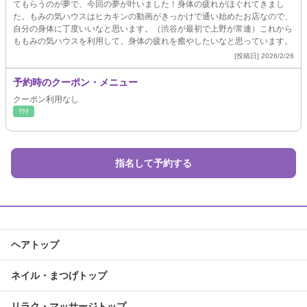
てもらうのが夢で、今回の夢が叶いました！身体の疲れがほぐれてきまし
た。もみの気ハウスはヒカキンの動画がきっかけで通い始めたお店なので、
自分の身体に丁度いいなと思います。（渋谷が最初で上野が常連）これから
ももみの気ハウスを利用して、身体の疲れを癒やしたいなと思っています。
[投稿日] 2026/2/26
予約時のクーポン・メニュー
クーポン利用なし
ﾘﾗｸ
指名して予約する
ヘアトップ
ネイル・まつげトップ
リラク・マッサージトップ