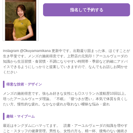
指名して予約する
instagram @Okuyamamikana 更新中です。出勤凝り固まった体、ほぐすことが
生き甲斐です。メンズの施術得意です。上野店の元気印！アーユルヴェーダの
知識から生活習慣・食習慣・不調になりやすい時間帯・季節など的確にアドバ
イスできるようにしっかりと提案していきますので、なんでもお話しお聞かせ
ください
得意な技術・デザイン
メンズの施術得意です。強もみ好きな女性にも◎スリランカ渡航歴10回以上。
培ったアーユルヴェーダ理論。「不眠」「寝つきが悪い」本気で体質を良くし
たい方。慢性的な疲れ。なかなか疲れが取れない曖昧な悩み・疲れ
趣味・マイブーム
最近はキングダムにハマってます。 読書・アーユルヴェーダの知識を増やす
こと・スタッフの健康管理。男性も、女性の方も、精一杯、後悔のない施術さ