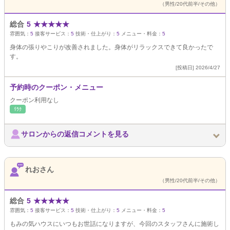
（男性/20代前半/その他）
総合
5
★
★
★
★
★
雰囲気：
5
接客サービス：
5
技術・仕上がり：
5
メニュー・料金：
5
身体の張りやこりが改善されました。身体がリラックスできて良かったで
す。
[投稿日] 2026/4/27
予約時のクーポン・メニュー
クーポン利用なし
ﾘﾗｸ
サロンからの返信コメントを見る
れおさん
（男性/20代前半/その他）
総合
5
★
★
★
★
★
雰囲気：
5
接客サービス：
5
技術・仕上がり：
5
メニュー・料金：
5
もみの気ハウスにいつもお世話になりますが、今回のスタッフさんに施術し