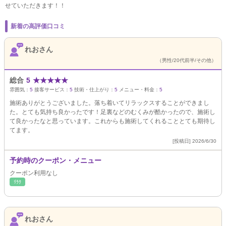
せていただきます！！
新着の高評価口コミ
れおさん
（男性/20代前半/その他）
総合
5
★
★
★
★
★
雰囲気：
5
接客サービス：
5
技術・仕上がり：
5
メニュー・料金：
5
施術ありがとうございました。落ち着いてリラックスすることができまし
た。とても気持ち良かったです！足裏などのむくみが酷かったので、施術し
て良かったなと思っています。これからも施術してくれることとても期待し
てます。
[投稿日] 2026/6/30
予約時のクーポン・メニュー
クーポン利用なし
ﾘﾗｸ
れおさん