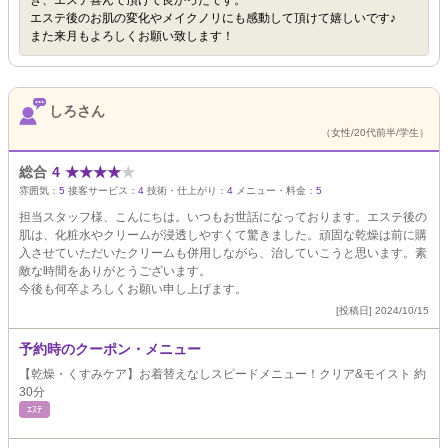
き、エステ喜んで頂けて良かったです。
エステ後のお肌の変化やメイクノリにも感動して頂けて嬉しいです♪
また来月もよろしくお願い致します！
しろさん
（女性/20代前半/学生）
総合
4
★
★
★
★
★
雰囲気：
5
接客サービス：
4
技術・仕上がり：
4
メニュー・料金：
5
担当スタッフ様、こんにちは。いつもお世話になっております。エステ後の
肌は、化粧水やクリームが浸透しやすくて驚きました。頑固な乾燥は前に購
入させていただいたクリームも併用しながら、治していこうと思います。素
敵な時間をありがとうございます。
今後も何卒よろしくお願い申し上げます。
[投稿日] 2024/10/15
予約時のクーポン・メニュー
【乾燥・くすみケア】お着替えなしスピードメニュー！クリア&モイスト 約
30分
ｴｽﾃ