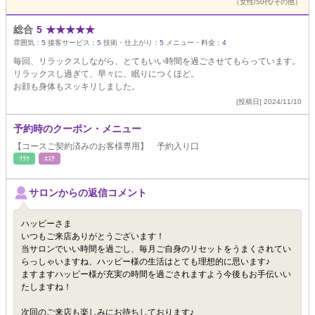
（女性/50代/その他）
総合
5
★
★
★
★
★
雰囲気：
5
接客サービス：
5
技術・仕上がり：
5
メニュー・料金：
4
毎回、リラックスしながら、とてもいい時間を過ごさせてもらっています。
リラックスし過ぎて、早々に、眠りにつくほど。
お顔も身体もスッキリしました。
[投稿日] 2024/11/10
予約時のクーポン・メニュー
【コースご契約済みのお客様専用】 予約入り口
ﾘﾗｸ
ｴｽﾃ
サロンからの返信コメント
ハッピーさま
いつもご来店ありがとうございます！
当サロンでいい時間を過ごし、毎月ご自身のリセットをうまくされてい
らっしゃいますね、ハッピー様の生活はとても理想的に思います♪
ますますハッピー様が充実の時間を過ごされますよう今後もお手伝いい
たしますね！
次回のご来店も楽しみにお待ちしております♪