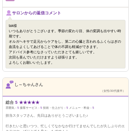
サロンからの返信コメント
tak様
いつもありがとうございます。季節の変わり目、体の変調も出やすい時
期です。
オルガヘキサで足元からケアをし、第二の心臓と言われるふくらはぎの
血流をよくしてあげることで体の不調も軽減ができます。
アドバイス参考になさっていただきとても嬉しいです。
次回も喜んでいただけますよう頑張ります。
よろしくお願いいたします。
し～ちゃんさん
（女性/30代後半）
総合
5
★
★
★
★
★
雰囲気：
5
接客サービス：
5
技術・仕上がり：
5
メニュー・料金：
5
担当スタッフさん、先日はありがとうございました♪
行きたいと思いつつ、忙しくてなかなか行けてませんでしたが久しぶりのエ