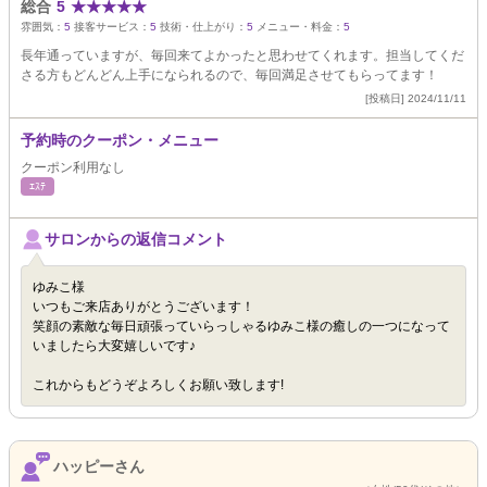
総合
5
★
★
★
★
★
雰囲気：
5
接客サービス：
5
技術・仕上がり：
5
メニュー・料金：
5
長年通っていますが、毎回来てよかったと思わせてくれます。担当してくだ
さる方もどんどん上手になられるので、毎回満足させてもらってます！
[投稿日] 2024/11/11
予約時のクーポン・メニュー
クーポン利用なし
ｴｽﾃ
サロンからの返信コメント
ゆみこ様
いつもご来店ありがとうございます！
笑顔の素敵な毎日頑張っていらっしゃるゆみこ様の癒しの一つになって
いましたら大変嬉しいです♪
これからもどうぞよろしくお願い致します!
ハッピーさん