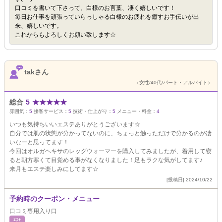
口コミを書いて下さって、白様のお言葉、凄く嬉しいです！
毎日お仕事を頑張っていらっしゃる白様のお疲れを癒すお手伝いが出
来、嬉しいです。
これからもよろしくお願い致します☆
takさん
（女性/40代/パート・アルバイト）
総合
5
★
★
★
★
★
雰囲気：
5
接客サービス：
5
技術・仕上がり：
5
メニュー・料金：
4
いつも気持ちいいエステありがとうございます☆
自分では肌の状態が分かってないのに、ちょっと触っただけで分かるのが凄
いなーと思ってます！
今回はオルガヘキサのレッグウォーマーを購入してみましたが、着用して寝
ると朝方寒くて目覚める事がなくなりました！足もラクな気がしてます♪
来月もエステ楽しみにしてます☆
[投稿日] 2024/10/22
予約時のクーポン・メニュー
口コミ専用入り口
ｴｽﾃ