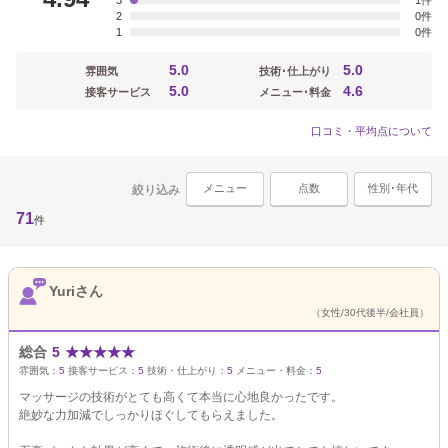
3
1
2
0
1
0
5.0
5.0
雰囲気
技術･仕上がり
5.0
4.6
接客サービス
メニュー･料金
口コミ・平均点について
メニュー
点数
性別･年代
絞り込み
71
件
Yuriさん
（女性/30代後半/会社員）
総合
5
★
★
★
★
★
雰囲気：
5
接客サービス：
5
技術・仕上がり：
5
メニュー・料金：
5
マッサージの技術がとても高くて本当に心地良かったです。
絶妙な力加減でしっかりほぐしてもらえました。