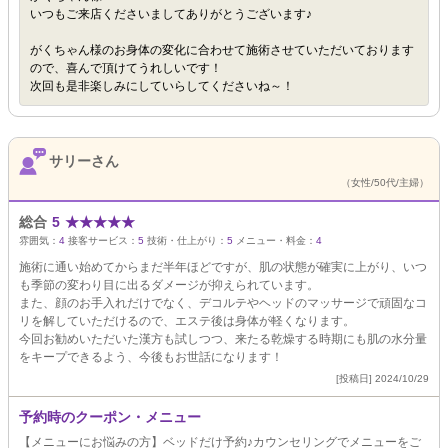
いつもご来店くださいましてありがとうございます♪
がくちゃん様のお身体の変化に合わせて施術させていただいております
ので、喜んで頂けてうれしいです！
次回も是非楽しみにしていらしてくださいね～！
サリーさん
（女性/50代/主婦）
総合
5
★
★
★
★
★
雰囲気：
4
接客サービス：
5
技術・仕上がり：
5
メニュー・料金：
4
施術に通い始めてからまだ半年ほどですが、肌の状態が確実に上がり、いつ
も季節の変わり目に出るダメージが抑えられています。
また、顔のお手入れだけでなく、デコルテやヘッドのマッサージで頑固なコ
リを解していただけるので、エステ後は身体が軽くなります。
今回お勧めいただいた漢方も試しつつ、来たる乾燥する時期にも肌の水分量
をキープできるよう、今後もお世話になります！
[投稿日] 2024/10/29
予約時のクーポン・メニュー
【メニューにお悩みの方】ベッドだけ予約♪カウンセリングでメニューをご