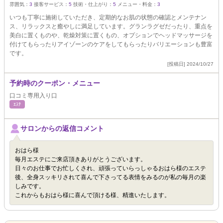
雰囲気：
3
接客サービス：
5
技術・仕上がり：
5
メニュー・料金：
3
いつも丁寧に施術していただき、定期的なお肌の状態の確認とメンテナン
ス、リラックスと癒やしに満足しています。グランラグゼだったり、重点を
美白に置くものや、乾燥対策に置くもの、オプションでヘッドマッサージを
付けてもらったりアイゾーンのケアをしてもらったりバリエーションも豊富
です。
[投稿日] 2024/10/27
予約時のクーポン・メニュー
口コミ専用入り口
ｴｽﾃ
サロンからの返信コメント
おはら様
毎月エステにご来店頂きありがとうございます。
日々のお仕事でお忙しくされ、頑張っていらっしゃるおはら様のエステ
後、全身スッキリされて喜んで下さってる表情をみるのが私の毎月の楽
しみです。
これからもおはら様に喜んで頂ける様、精進いたします。