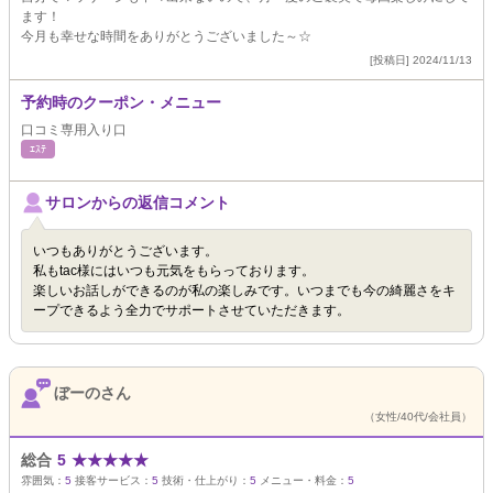
ます！
今月も幸せな時間をありがとうございました～☆
[投稿日] 2024/11/13
予約時のクーポン・メニュー
口コミ専用入り口
ｴｽﾃ
サロンからの返信コメント
いつもありがとうございます。
私もtac様にはいつも元気をもらっております。
楽しいお話しができるのが私の楽しみです。いつまでも今の綺麗さをキ
ープできるよう全力でサポートさせていただきます。
ぼーのさん
（女性/40代/会社員）
総合
5
★
★
★
★
★
雰囲気：
5
接客サービス：
5
技術・仕上がり：
5
メニュー・料金：
5