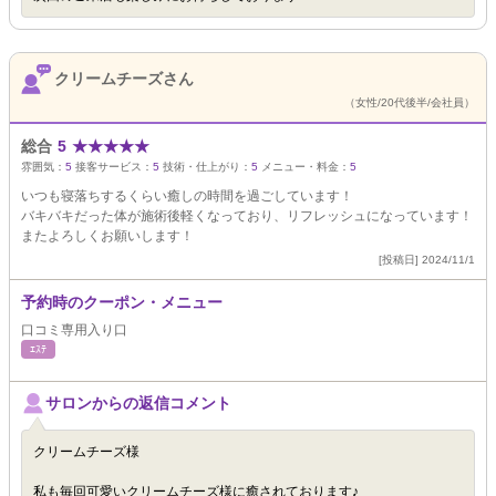
クリームチーズさん
（女性/20代後半/会社員）
総合
5
★
★
★
★
★
雰囲気：
5
接客サービス：
5
技術・仕上がり：
5
メニュー・料金：
5
いつも寝落ちするくらい癒しの時間を過ごしています！
バキバキだった体が施術後軽くなっており、リフレッシュになっています！
またよろしくお願いします！
[投稿日] 2024/11/1
予約時のクーポン・メニュー
口コミ専用入り口
ｴｽﾃ
サロンからの返信コメント
クリームチーズ様
私も毎回可愛いクリームチーズ様に癒されております♪