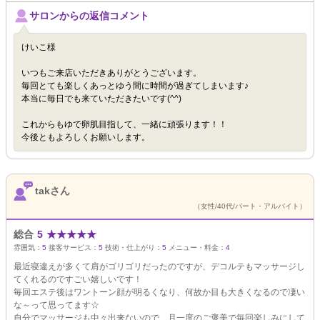
サロンからの返信コメント
けいこ様
いつもご来店いただきありがとうございます。
毎回とても楽しくあっとゆう間に時間が過ぎてしまいます♪
本当に毎日でも来ていただきたいです(^^)
これからもゆで卵肌目指して、一緒に頑張ります！！
今後ともよろしくお願いします。
takさん
（女性/40代/パート・アルバイト）
総合
5
★
★
★
★
★
雰囲気：
5
接客サービス：
5
技術・仕上がり：
5
メニュー・料金：
4
最近寝違えが多くて肩がゴリゴリだったのですが、デコルテもマッサージし
てくれるのですごい嬉しいです！
毎回エステ後はワントーン顔が明るくなり、何故か目も大きくなるので凄い
な～って思ってます☆
自分でマッサージも中々出来ないので、月一度のご褒美で毎回楽しみにして