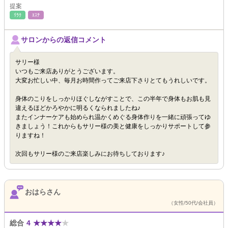
提案
ﾘﾗｸ
ｴｽﾃ
サロンからの返信コメント
サリー様
いつもご来店ありがとうございます。
大変お忙しい中、毎月お時間作ってご来店下さりとてもうれしいです。
身体のこりをしっかりほぐしながすことで、この半年で身体もお肌も見
違えるほどかろやかに明るくなられましたね♪
またインナーケアも始められ温かくめぐる身体作りを一緒に頑張ってゆ
きましょう！これからもサリー様の美と健康をしっかりサポートして参
りますね！
次回もサリー様のご来店楽しみにお待ちしております♪
おはらさん
（女性/50代/会社員）
総合
4
★
★
★
★
★