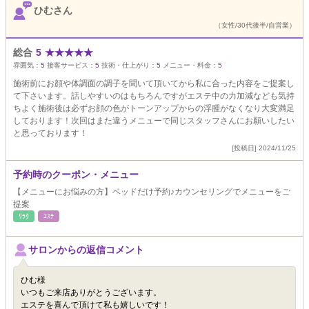
ひむさん
（女性/30代後半/自営業）
総合
5
★
★
★
★
★
雰囲気：
5
接客サービス：
5
技術・仕上がり：
5
メニュー・料金：
5
施術前にお顔や体調面の調子を聞いて頂いてから私に合った内容をご提案し
て下さいます。話しやすいのはもちろんですがエステ中の力加減なども気持
ちよく施術後は必ずお顔の色がトーンアップからの浮腫がなくなり大変満足
しております！次回はまた違うメニューで同じスタッフさんにお願いしたい
と思っております！
[投稿日] 2024/11/25
予約時のクーポン・メニュー
【メニューにお悩みの方】ベッドだけ予約♪カウンセリングでメニューをご
提案
ﾘﾗｸ
ｴｽﾃ
サロンからの返信コメント
ひむ様
いつもご来店ありがとうございます。
エステを喜んで頂けて私も嬉しいです！