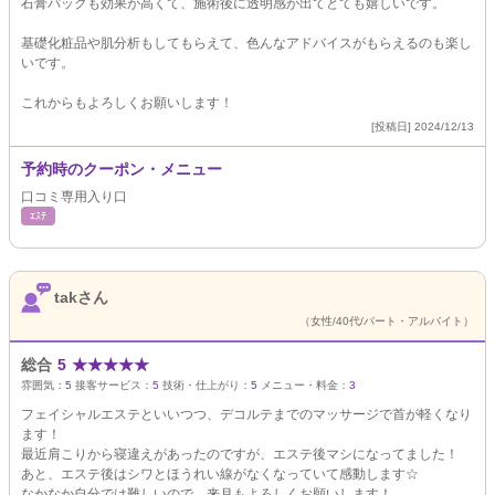
石膏パックも効果が高くて、施術後に透明感が出てとても嬉しいです。
基礎化粧品や肌分析もしてもらえて、色んなアドバイスがもらえるのも楽し
いです。
これからもよろしくお願いします！
[投稿日] 2024/12/13
予約時のクーポン・メニュー
口コミ専用入り口
ｴｽﾃ
takさん
（女性/40代/パート・アルバイト）
総合
5
★
★
★
★
★
雰囲気：
5
接客サービス：
5
技術・仕上がり：
5
メニュー・料金：
3
フェイシャルエステといいつつ、デコルテまでのマッサージで首が軽くなり
ます！
最近肩こりから寝違えがあったのですが、エステ後マシになってました！
あと、エステ後はシワとほうれい線がなくなっていて感動します☆
なかなか自分では難しいので、来月もよろしくお願いします！