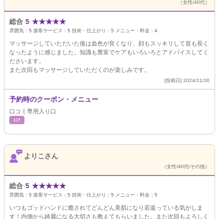
（女性/40代）
総合
5
★
★
★
★
★
雰囲気：
5
接客サービス：
5
技術・仕上がり：
5
メニュー・料金：
4
マッサージしていただいた後は血色が良くなり、顔もスッキリして首も長く
なったように感じました。知識も豊富でケアもいろいろとアドバイスしてく
ださいます。
また次回もマッサージしていただくのが楽しみです。
[投稿日] 2024/11/30
予約時のクーポン・メニュー
口コミ専用入り口
ｴｽﾃ
よりこさん
（女性/40代/その他）
総合
5
★
★
★
★
★
雰囲気：
5
接客サービス：
5
技術・仕上がり：
5
メニュー・料金：
5
いつもゴッドハンドに癒されてどんどん美肌になり若返っている気がしま
す！内側から綺麗になる大切さも教えてもらいました。また次回もよろしく