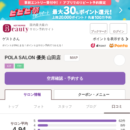
国内最大級の
サロン予約サイト
ブックマーク
ログイン
ゲストさん
ポイントを表示する
ポイントが1%たまる！
ポイントはサロン予約でつかえる！
POLA SALON 優美 山田店
MAP
ｴｽﾃ
ﾘﾗｸ
空席確認・予約する
クーポン・メニュー
サロン情報
トップ
フォト
スタッフ
ブログ
口コミ
5
62
サロン平均
4
8
4.94