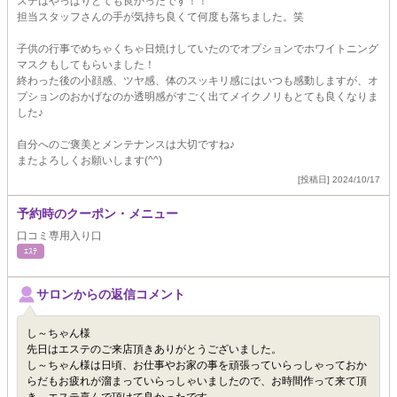
ステはやっぱりとても良かったです！！
担当スタッフさんの手が気持ち良くて何度も落ちました。笑
子供の行事でめちゃくちゃ日焼けしていたのでオプションでホワイトニング
マスクもしてもらいました！
終わった後の小顔感、ツヤ感、体のスッキリ感にはいつも感動しますが、オ
プションのおかげなのか透明感がすごく出てメイクノリもとても良くなりま
した♪
自分へのご褒美とメンテナンスは大切ですね♪
またよろしくお願いします(^^)
[投稿日] 2024/10/17
予約時のクーポン・メニュー
口コミ専用入り口
ｴｽﾃ
サロンからの返信コメント
し～ちゃん様
先日はエステのご来店頂きありがとうございました。
し～ちゃん様は日頃、お仕事やお家の事を頑張っていらっしゃっておか
らだもお疲れが溜まっていらっしゃいましたので、お時間作って来て頂