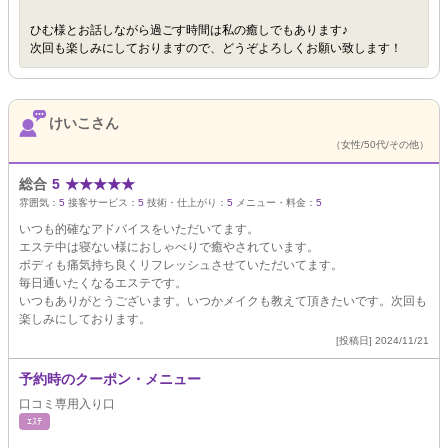
ひむ様とお話しながら過ごす時間は私の癒しでもあります♪
次回も楽しみにしておりますので、どうぞよろしくお願い致します！
けいこさん
（女性/50代/その他）
総合
5
★
★
★
★
★
雰囲気：
5
接客サービス：
5
技術・仕上がり：
5
メニュー・料金：
5
いつも的確なアドバイスをいただいてます。
エステ中は寝ない様におしゃべりで癒やされています。
ボディも痛気持ち良くリフレッシュさせていただいてます。
毎日通いたくなるエステです。
いつもありがとうございます。いつかメイクも教えて頂きたいです。次回も
楽しみにしております。
[投稿日] 2024/11/21
予約時のクーポン・メニュー
口コミ専用入り口
ｴｽﾃ