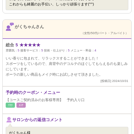
これからも綺麗のお手伝い、しっかり頑張ります(^^)
がくちゃんさん
（女性/50代/パート・アルバイト）
総合
5
★
★
★
★
★
雰囲気：
5
接客サービス：
5
技術・仕上がり：
5
メニュー・料金：
4
いい香りに包まれて、リラックスすることができました！
スポーツをしているので、肩背中のデコルテのほぐしてもらえるのも楽しみ
にしています。
ポーラの新しい商品もメイク時にお試しさせて頂きました。
[投稿日] 2024/10/31
予約時のクーポン・メニュー
【コースご契約済みのお客様専用】 予約入り口
ﾘﾗｸ
ｴｽﾃ
サロンからの返信コメント
がくちゃん様