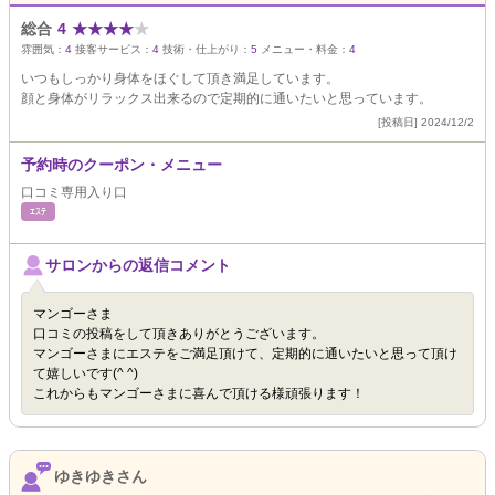
総合
4
★
★
★
★
★
雰囲気：
4
接客サービス：
4
技術・仕上がり：
5
メニュー・料金：
4
いつもしっかり身体をほぐして頂き満足しています。
顔と身体がリラックス出来るので定期的に通いたいと思っています。
[投稿日] 2024/12/2
予約時のクーポン・メニュー
口コミ専用入り口
ｴｽﾃ
サロンからの返信コメント
マンゴーさま
口コミの投稿をして頂きありがとうございます。
マンゴーさまにエステをご満足頂けて、定期的に通いたいと思って頂け
て嬉しいです(^ ^)
これからもマンゴーさまに喜んで頂ける様頑張ります！
ゆきゆきさん