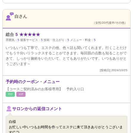
白さん
（女性/20代後半/その他）
総合
5
★
★
★
★
★
雰囲気：
5
接客サービス：
5
技術・仕上がり：
5
メニュー・料金：
5
いつもいつも丁寧で、エステの他、色々話も聞いてくれます。行くことだけ
でもう十分いリラックスすることができます。毎回肌の点数も知ることがで
きて、しっかり施術をいただいて、とてもありがたいです。いつもありがと
うございます～
[投稿日] 2024/10/25
予約時のクーポン・メニュー
【コースご契約済みのお客様専用】 予約入り口
ﾘﾗｸ
ｴｽﾃ
サロンからの返信コメント
白様
お忙しい中いつもお時間を作ってエステに来て頂きありがとうございま
す(^ ^)