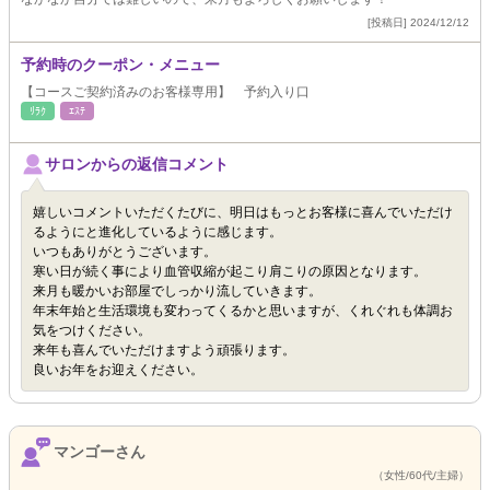
[投稿日] 2024/12/12
予約時のクーポン・メニュー
【コースご契約済みのお客様専用】 予約入り口
ﾘﾗｸ
ｴｽﾃ
サロンからの返信コメント
嬉しいコメントいただくたびに、明日はもっとお客様に喜んでいただけ
るようにと進化しているように感じます。
いつもありがとうございます。
寒い日が続く事により血管収縮が起こり肩こりの原因となります。
来月も暖かいお部屋でしっかり流していきます。
年末年始と生活環境も変わってくるかと思いますが、くれぐれも体調お
気をつけください。
来年も喜んでいただけますよう頑張ります。
良いお年をお迎えください。
マンゴーさん
（女性/60代/主婦）